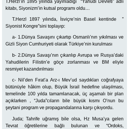
T.Herzl’in 1895 yılında yayınladığı “Yahudi Devleti” adlı
kitabı, Siyonizm’in kutsal programı oldu…
T.Herzl 1897 yılında, İsviçre’nin Basel kentinde ”
Siyonist Kongre”sini toplayıp:
a- 1.Dünya Savaşını çıkartıp Osmanlı’nın yıkılması ve
Gizli Siyon Cumhuriyeti olarak Türkiye’nin kurulması
b- 2.Dünya Savaşı’nın çıkarılıp Avrupa ve Rusya’daki
Yahudilerin Filistin’e göçe zorlanması ve BM eliyle
resmiyet kazandırılması
c- Nil’den Fırat’a Arz-ı Mev’ud saydıkları coğrafyaya
bütünüyle hâkim olup, Büyük İsrail hedefine ulaşılması,
temelinde 100 yılda tamamlanacak, üç aşamalı bir plan
açıklarken , “Juda”cıların bile büyük kısmı O’nun bu
şeytani program ve propagandalarına karşı çıkıyordu.
Juda; Tahrife uğramış bile olsa, Hz Musa’ya gelen
Tevrat öğretilerine bağlı bulunan ve “Ordoks,