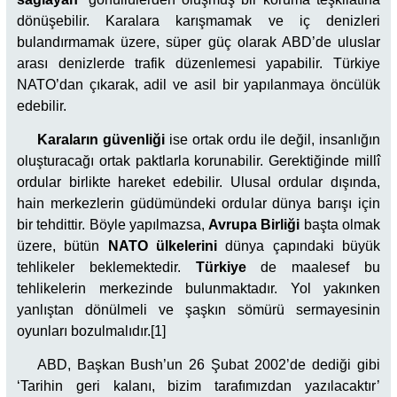
dönüşebilir. Karalara karışmamak ve iç denizleri
bulandırmamak üzere, süper güç olarak ABD’de uluslar
arası denizlerde trafik düzenlemesi yapabilir. Türkiye
NATO’dan çıkarak, adil ve asil bir yapılanmaya öncülük
edebilir.
Karaların güvenliği
ise ortak ordu ile değil, insanlığın
oluşturacağı ortak paktlarla korunabilir. Gerektiğinde millî
ordular birlikte hareket edebilir. Ulusal ordular dışında,
hain merkezlerin güdümündeki ordular dünya barışı için
bir tehdittir. Böyle yapılmazsa,
Avrupa Birliği
başta olmak
üzere, bütün
NATO ülkelerini
dünya çapındaki büyük
tehlikeler beklemektedir.
Türkiye
de maalesef bu
tehlikelerin merkezinde bulunmaktadır. Yol yakınken
yanlıştan dönülmeli ve şaşkın sömürü sermayesinin
oyunları bozulmalıdır.[1]
ABD, Başkan Bush’un 26 Şubat 2002’de dediği gibi
‘Tarihin geri kalanı, bizim tarafımızdan yazılacaktır’