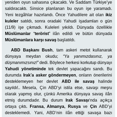
yeniden oyun sahasına çıkacaktı. Ve Saddam Türkiye’ye
saldıracaktı. Sinsice planlanan bu oyun işe yaramadı.
Yeni tezgâhlar hazırlandı. Önce Yahudilere ait olan
ikiz
kuleler
satıldı, sonra oradaki Yahudi işadamları o gün
(11/9) işe çıkmadı. Kuleleri yıkıldı. Dünyada özellikle
Müslümanlar
“
terörist
” ilân edildi ve bütün dünyada
Müslümanlara karşı savaş
başlatıldı.
ABD Başkanı Bush
, tam askeri metot kullanarak
dünyaya meydan okudu;
“Ya yanımızdasınız, ya
düşmanımızsınız!”
dedi. Böylece herkesi korkutup dünyayı
Yahudi yönetiminde
tek devlet yapacağını sandı. Bu
durumda
Irak’a asker göndermeyen
, onların önerilerini
desteklemeyen her devlet
ABD ile savaş
halinde
sayıldı!.. Mesela, Çin ABD’yi istila etse, savaşı meşru
olarak yapmış olur, çünkü Amerika dünyaya savaş ilân
etmiş durumdadır. Bu durum
Irak Savaşı
‘nda açıkça
ortaya çıktı
. Fransa, Almanya, Rusya
ve
Çin
ABD’yi
desteklemedi. Yani, ABD’nin ilân ettiği savaşa bazı