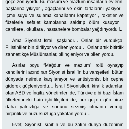
göçe zorluyordu.Bu masum ve mazlum insanların evlerini
başlarına yıkıyor , ağaçlarını ve ekin tarlalarını yakıyor ,
içme suyu ve sulama kanallarını kapatıyor , roketler ve
füzelerle sefalet kamplarına saldırıp ölüm kusuyor ,
camilere , okullara , hastanelere bombalar yağdırıyordu !..
Ama Siyonist İsrail şaşkındı… Onlar bir vurdukça,
Filistinliler bin diriliyor ve direniyordu… Onlar artık bitirdik
zannettikçe Müslümanlar, bilinçleniyor ve bileniyordu.
Asırlar boyu “Mağdur ve mazlum” rolü oynayıp
kendilerini acındıran Siyonist İsrail’in bu vahşetleri, bütün
dünyada nefretle karşılanıyor ve antisiyonist bir cephe
giderek güçleniyordu… İsrail Siyonistleri, kiralık adamları
olan ABD ve İngiliz yönetimleri de, Türkiye gibi bazı İslam
ülkelerindeki hain işbirlikçileri de, her geçen gün biraz
daha yalnızlığa ve sonunu sezmiş olmanın verdiği
hırçınlık ve huzursuzluğa yakalanıyordu…
Evet, Siyonist İsrail’in ve bu zalim dünya düzeninin