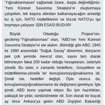
‘Yığınaklanmasını’ sağlamak üzere, -başta değindiğimiz-
‘Yeni Küresel Savunma Stratejisi’ni oluşturmaya
çalışırken, tek başına altından kalkamayacağını anladığı
bu iş için, NATO müttefiklerini ve bizzat NATO’yu işe
koşmaya çalışıyor. İŞİN ESASI BUDUR!
Büyük Ortadoğu Projesi’nin-
gecikmiş-“Yığınaklanması” olan, “ABD’nin Yeni Küresel
Savunma Stratejisi’ni ele alalım. -Bilindiği gibi-ABD, 1945
ile 1990 arasındaki “Soğuk Savaş” dönemini, dünyanın
pek çok yerinde mevcut olan, sayısı tam olarak
bilinmeyen fakat 200 kadar olduğu hesaplanan, üsleriyle
yönetti. Bu üsler, o zamanki hedeflere, -Sovyetlere ve
müttefiklerine-yönelik bir konuşlanma/yığınaklanma idi.
Şimdi ise, hedefler değişti. Öyle olunca da,
konuşlanma/yığınaklanmanın da değişmesi gerekiyor. İşte
şimdi, ABD bunu yapmak istiyor. Bu işin hazırlıkları,
yaklaşık bir yıldır, sürdürülmekte idi. Son olarak bir buçuk
ay önce Ankara’ya gelen ABD Dışişleri Bakanlığı