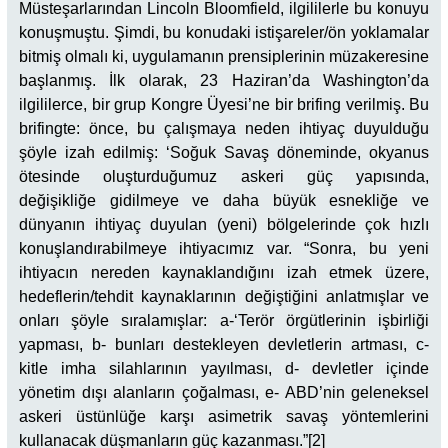
Müsteşarlarından Lincoln Bloomfield, ilgililerle bu konuyu
konuşmuştu. Şimdi, bu konudaki istişareler/ön yoklamalar
bitmiş olmalı ki, uygulamanın prensiplerinin müzakeresine
başlanmış. İlk olarak, 23 Haziran’da Washington’da
ilgililerce, bir grup Kongre Üyesi’ne bir brifing verilmiş. Bu
brifingte: önce, bu çalışmaya neden ihtiyaç duyulduğu
şöyle izah edilmiş: ‘Soğuk Savaş döneminde, okyanus
ötesinde oluşturduğumuz askeri güç yapısında,
değişikliğe gidilmeye ve daha büyük esnekliğe ve
dünyanın ihtiyaç duyulan (yeni) bölgelerinde çok hızlı
konuşlandırabilmeye ihtiyacımız var. “Sonra, bu yeni
ihtiyacın nereden kaynaklandığını izah etmek üzere,
hedeflerin/tehdit kaynaklarının değiştiğini anlatmışlar ve
onları şöyle sıralamışlar: a-‘Terör örgütlerinin işbirliği
yapması, b- bunları destekleyen devletlerin artması, c-
kitle imha silahlarının yayılması, d- devletler içinde
yönetim dışı alanların çoğalması, e- ABD’nin geleneksel
askeri üstünlüğe karşı asimetrik savaş yöntemlerini
kullanacak düşmanların güç kazanması.”[2]