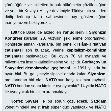
çürüdüğüne ve milletten kopuk hükümetin çözüleceğine
ve yeni bir Kuvay-ı Milliye devrimiyle Türkiye’nin yeniden
dirilip-derlenip tarih sahnesinde boy göstereceğine
inanıyoruz ve bekliyoruz…
1897
‘de Basel’de akdedilen
Yahudilerin
I. Siyonizm
Kongresi
kararları 20. yüzyılın şekillenme programıydı.
Kongrede alınan kararlarla, bin senelik
İslâm-Hıristiyan
çatışması
son bulacak, yerine
kapitalizm-komünizm
çatışması
başlayacaktı. Bu oyun 70 yıl oynandı ve
milyonlarca insanı katledilmesine yol açıldı.
Gorbaçov’un
Sovyetleri demokrasiye geçirmesi
ile 1991 yılında bu
oyun bitti. Bu gelişmeyle sipsivri ortada kalan
Siyonizm
,
ordularından biri olan
NATO
‘nun karşı takımını kaybetti.
NATO
bundan sonra kiminle oynayacaktı? 14 yıldır
NATO
ile oynayacak bir takım aranmaktaydı.
Körfez Savaşı
ile bu sorun çözülecekti.
Saddam
yönetimindeki ateist
Irak
süper güç yapılacak ve
NATO