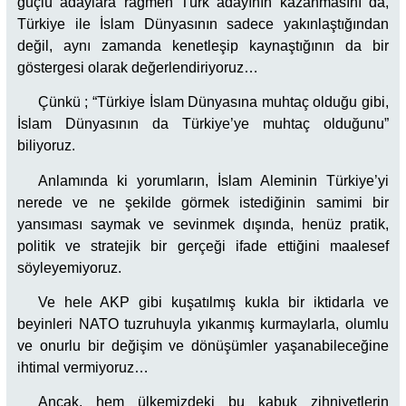
güçlü adaylara rağmen Türk adayının kazanmasını da,
Türkiye ile İslam Dünyasının sadece yakınlaştığından
değil, aynı zamanda kenetleşip kaynaştığının da bir
göstergesi olarak değerlendiriyoruz…
Çünkü ; “Türkiye İslam Dünyasına muhtaç olduğu gibi,
İslam Dünyasının da Türkiye’ye muhtaç olduğunu”
biliyoruz.
Anlamında ki yorumların, İslam Aleminin Türkiye’yi
nerede ve ne şekilde görmek istediğinin samimi bir
yansıması saymak ve sevinmek dışında, henüz pratik,
politik ve stratejik bir gerçeği ifade ettiğini maalesef
söyleyemiyoruz.
Ve hele AKP gibi kuşatılmış kukla bir iktidarla ve
beyinleri NATO tuzruhuyla yıkanmış kurmaylarla, olumlu
ve onurlu bir değişim ve dönüşümler yaşanabileceğine
ihtimal vermiyoruz…
Ancak, hem ülkemizdeki bu kabuk zihniyetlerin