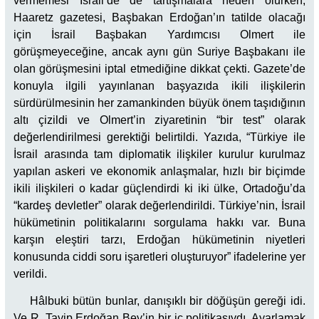
vermemesi İsrail’de de tartışmalara neden olurken,
Haaretz gazetesi, Başbakan Erdoğan’ın tatilde olacağı
için İsrail Başbakan Yardımcısı Olmert ile
görüşmeyeceğine, ancak aynı gün Suriye Başbakanı ile
olan görüşmesini iptal etmediğine dikkat çekti. Gazete’de
konuyla ilgili yayınlanan başyazıda ikili ilişkilerin
sürdürülmesinin her zamankinden büyük önem taşıdığının
altı çizildi ve Olmert’in ziyaretinin “bir test” olarak
değerlendirilmesi gerektiği belirtildi. Yazıda, “Türkiye ile
İsrail arasında tam diplomatik ilişkiler kurulur kurulmaz
yapılan askeri ve ekonomik anlaşmalar, hızlı bir biçimde
ikili ilişkileri o kadar güçlendirdi ki iki ülke, Ortadoğu’da
“kardeş devletler” olarak değerlendirildi. Türkiye’nin, İsrail
hükümetinin politikalarını sorgulama hakkı var. Buna
karşın eleştiri tarzı, Erdoğan hükümetinin niyetleri
konusunda ciddi soru işaretleri oluşturuyor” ifadelerine yer
verildi.
Hâlbuki bütün bunlar, danışıklı bir döğüşün gereği idi.
Ve R. Tayip Erdoğan Bey’in bir iç politikasıydı. Ayarlamak