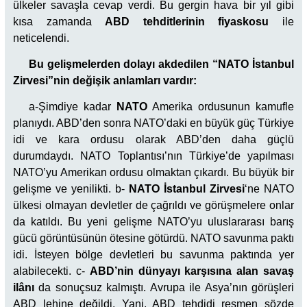
ülkeler savaşla cevap verdi. Bu gergin hava bir yıl gibi
kısa zamanda
ABD tehditlerinin fiyaskosu
ile
neticelendi.
Bu gelişmelerden dolayı akdedilen “NATO İstanbul
Zirvesi”nin değişik anlamları vardır:
a-Şimdiye kadar
NATO
Amerika ordusunun kamufle
planıydı. ABD’den sonra NATO’daki en büyük güç Türkiye
idi ve kara ordusu olarak ABD’den daha güçlü
durumdaydı. NATO Toplantısı’nın Türkiye’de yapılması
NATO’yu Amerikan ordusu olmaktan çıkardı. Bu büyük bir
gelişme ve yenilikti. b-
NATO İstanbul Zirvesi
‘ne NATO
ülkesi olmayan devletler de çağrıldı ve görüşmelere onlar
da katıldı. Bu yeni gelişme NATO’yu uluslararası barış
gücü görüntüsünün ötesine götürdü. NATO savunma paktı
idi. İsteyen bölge devletleri bu savunma paktında yer
alabilecekti. c-
ABD’nin dünyayı karşısına alan savaş
ilânı
da sonuçsuz kalmıştı. Avrupa ile Asya’nın görüşleri
ABD lehine değildi. Yani, ABD tehdidi resmen sözde