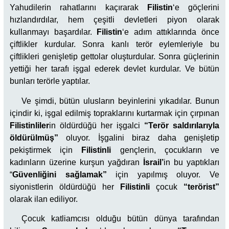
Yahudilerin rahatlarını kaçırarak
Filistin
‘e göçlerini
hızlandırdılar, hem çeşitli devletleri piyon olarak
kullanmayı başardılar.
Filistin
‘e adım attıklarında önce
çiftlikler kurdular. Sonra kanlı terör eylemleriyle bu
çiftlikleri genişletip gettolar oluşturdular. Sonra güçlerinin
yettiği her tarafı işgal ederek devlet kurdular. Ve bütün
bunları terörle yaptılar.
Ve şimdi, bütün ulusların beyinlerini yıkadılar. Bunun
içindir ki, işgal edilmiş topraklarını kurtarmak için çırpınan
Filistinliler
in öldürdüğü her işgalci
“Terör saldırılarıyla
öldürülmüş”
oluyor. İşgalini biraz daha genişletip
pekiştirmek için
Filistinli
gençlerin, çocukların ve
kadınların üzerine kurşun yağdıran
İsrail’
in bu yaptıkları
“
Güvenliğini sağlamak”
için yapılmış oluyor. Ve
siyonistlerin öldürdüğü her
Filistinli
çocuk
“terörist”
olarak ilan ediliyor.
Çocuk katliamcısı olduğu bütün dünya tarafından