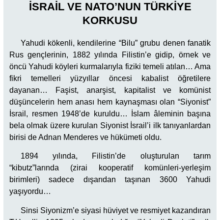
İSRAİL VE NATO’NUN TÜRKİYE
KORKUSU
Yahudi kökenli, kendilerine “Bilu” grubu denen fanatik
Rus gençlerinin, 1882 yılında Filistin’e gidip, örnek ve
öncü Yahudi köyleri kurmalarıyla fiziki temeli atılan… Ama
fikri temelleri yüzyıllar öncesi kabalist öğretilere
dayanan… Faşist, anarşist, kapitalist ve komünist
düşüncelerin hem anası hem kaynaşması olan “Siyonist”
İsrail, resmen 1948’de kuruldu… İslam âleminin başına
bela olmak üzere kurulan Siyonist İsrail’i ilk tanıyanlardan
birisi de Adnan Menderes ve hükümeti oldu.
1894 yılında, Filistin’de oluşturulan tarım
“kibutz”larında (zirai kooperatif komünleri-yerleşim
birimleri) sadece dışarıdan taşınan 3600 Yahudi
yaşıyordu…
Sinsi Siyonizm’e siyasi hüviyet ve resmiyet kazandıran