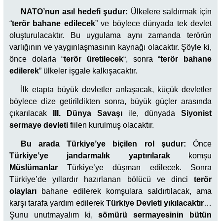
NATO’nun asıl hedefi şudur:
Ülkelere saldırmak için
“
terör bahane edilecek
” ve böylece dünyada tek devlet
oluşturulacaktır. Bu uygulama aynı zamanda terörün
varlığının ve yaygınlaşmasının kaynağı olacaktır. Şöyle ki,
önce dolarla “
terör üretilecek
“, sonra “
terör bahane
edilerek
” ülkeler işgale kalkışacaktır.
İlk etapta büyük devletler anlaşacak, küçük devletler
böylece dize getirildikten sonra, büyük güçler arasında
çıkarılacak
III. Dünya Savaşı
ile, dünyada
Siyonist
sermaye devleti
fiilen kurulmuş olacaktır.
Bu arada Türkiye’ye biçilen rol şudur:
Önce
Türkiye’ye jandarmalık yaptırılarak
komşu
Müslümanlar
Türkiye’ye düşman edilecek. Sonra
Türkiye’de yıllardır hazırlanan bölücü ve dinci
terör
olayları
bahane edilerek komşulara saldırtılacak, ama
karşı tarafa yardım edilerek
Türkiye Devleti yıkılacaktır
…
Şunu unutmayalım ki,
sömürü sermayesinin bütün