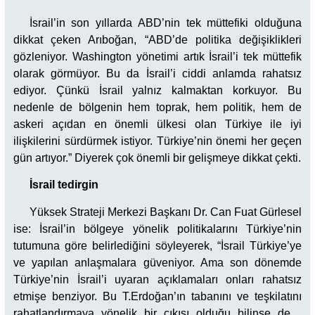
İsrail’in son yıllarda ABD’nin tek müttefiki olduğuna
dikkat çeken Arıboğan, “ABD’de politika değişiklikleri
gözleniyor. Washington yönetimi artık İsrail’i tek müttefik
olarak görmüyor. Bu da İsrail’i ciddi anlamda rahatsız
ediyor. Çünkü İsrail yalnız kalmaktan korkuyor. Bu
nedenle de bölgenin hem toprak, hem politik, hem de
askeri açıdan en önemli ülkesi olan Türkiye ile iyi
ilişkilerini sürdürmek istiyor. Türkiye’nin önemi her geçen
gün artıyor.” Diyerek çok önemli bir gelişmeye dikkat çekti.
İsrail tedirgin
Yüksek Strateji Merkezi Başkanı Dr. Can Fuat Gürlesel
ise: İsrail’in bölgeye yönelik politikalarını Türkiye’nin
tutumuna göre belirlediğini söyleyerek, “İsrail Türkiye’ye
ve yapılan anlaşmalara güveniyor. Ama son dönemde
Türkiye’nin İsrail’i uyaran açıklamaları onları rahatsız
etmişe benziyor. Bu T.Erdoğan’ın tabanını ve teşkilatını
rahatlandırmaya yönelik bir çıkışı olduğu bilinse de…