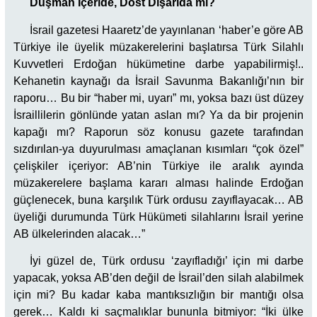
Düşman İçeride, Dost Dışarıda mı?
İsrail gazetesi Haaretz’de yayınlanan ‘haber’e göre AB
Türkiye ile üyelik müzakerelerini başlatırsa Türk Silahlı
Kuvvetleri Erdoğan hükümetine darbe yapabilirmiş!..
Kehanetin kaynağı da İsrail Savunma Bakanlığı’nın bir
raporu… Bu bir “haber mi, uyarı” mı, yoksa bazı üst düzey
İsraillilerin gönlünde yatan aslan mı? Ya da bir projenin
kapağı mı? Raporun söz konusu gazete tarafından
sızdırılan-ya duyurulması amaçlanan kısımları “çok özel”
çelişkiler içeriyor: AB’nin Türkiye ile aralık ayında
müzakerelere başlama kararı alması halinde Erdoğan
güçlenecek, buna karşılık Türk ordusu zayıflayacak… AB
üyeliği durumunda Türk Hükümeti silahlarını İsrail yerine
AB ülkelerinden alacak…”
İyi güzel de, Türk ordusu ‘zayıfladığı’ için mi darbe
yapacak, yoksa AB’den değil de İsrail’den silah alabilmek
için mi? Bu kadar kaba mantıksızlığın bir mantığı olsa
gerek… Kaldı ki saçmalıklar bununla bitmiyor: “İki ülke