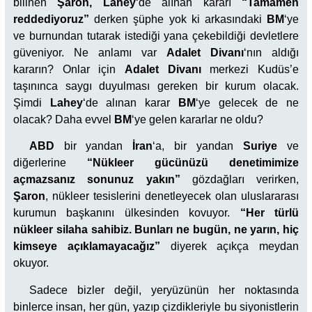
bilinen
Şaron, Lahey
‘de alınan kararı
“Tamamen
reddediyoruz”
derken şüphe yok ki arkasındaki
BM
‘ye
ve burnundan tutarak istediği yana çekebildiği devletlere
güveniyor. Ne anlamı var
Adalet Divanı
‘nın aldığı
kararın? Onlar için
Adalet Divanı
merkezi Kudüs’e
taşınınca saygı duyulması gereken bir kurum olacak.
Şimdi
Lahey
‘de alınan karar
BM
‘ye gelecek de ne
olacak? Daha evvel
BM
‘ye gelen kararlar ne oldu?
ABD
bir yandan
İran
‘a, bir yandan
Suriye
ve
diğerlerine
“Nükleer gücünüzü denetimimize
açmazsanız sonunuz yakın”
gözdağları verirken,
Şaron
, nükleer tesislerini denetleyecek olan uluslararası
kurumun başkanını ülkesinden kovuyor.
“Her türlü
nükleer silaha sahibiz. Bunları ne bugün, ne yarın, hiç
kimseye açıklamayacağız”
diyerek açıkça meydan
okuyor.
Sadece bizler değil, yeryüzünün her noktasında
binlerce insan, her gün, yazıp çizdikleriyle bu siyonistlerin