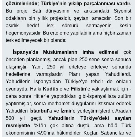
çözümlerinde; Türkiye’nin yıkılıp parçalanması vardır.
Bu proje Batı dünyasının ve arkasındaki Siyonist
odakların bin yıllık projesidir, şeytani amacıdır. Son bir
asırlık hedef ise; sömürü sermayenin kesin
hegemonyasıdır. Bu erteleme yapılabilir ama hiçbir zaman
terk edilmeyecek bir plandır.
İspanya’da Müslümanların imha edilmesi
çok
önceden planlanmış, ancak plan 250 sene sonra sonuca
ulaşmıştır. Yani, 250 yıl erteleye erteleye sonunda
hedeflerine varmışlardır. Planı yapan Yahudilerdi.
Yahudilerin İspanya’dan Türkiye’ye tehcir de onların
oyunuydu. Halkı
Kudüs
‘e ve
Filistin
‘e yaklaştırmak için -
daha sonra Hitler’e yaptırdıkları gibi-İspanyalılara zulüm
yaptırmışlar, sonra merhamet duygularını istismar ederek
Yahudileri
İstanbul
‘a ve
İzmir
‘e yerleştirmişlerdir. Aradan
500 yıl geçti.
Yahudilerin Türkiye’deki sayıları
resmiyette
%1’in çok altına düştü, ama hâlâ Türk
ekonomisinin %90’ına hâkimdirler. Koçlar, Sabancılar ve