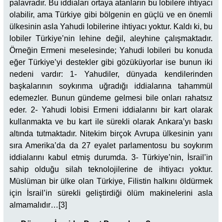
palavradır. Bu iddiaları ortaya atanların bu lobilere ihtiyacı
olabilir, ama Türkiye gibi bölgenin en güçlü ve en önemli
ülkesinin asla Yahudi lobilerine ihtiyacı yoktur. Kaldı ki, bu
lobiler Türkiye’nin lehine değil, aleyhine çalışmaktadır.
Örneğin Ermeni meselesinde; Yahudi lobileri bu konuda
eğer Türkiye’yi destekler gibi gözüküyorlar ise bunun iki
nedeni vardır: 1- Yahudiler, dünyada kendilerinden
başkalarının soykırıma uğradığı iddialarına tahammül
edemezler. Bunun gündeme gelmesi bile onları rahatsız
eder. 2- Yahudi lobisi Ermeni iddialarını bir kart olarak
kullanmakta ve bu kart ile sürekli olarak Ankara’yı baskı
altında tutmaktadır. Nitekim birçok Avrupa ülkesinin yanı
sıra Amerika’da da 27 eyalet parlamentosu bu soykırım
iddialarını kabul etmiş durumda. 3- Türkiye’nin, İsrail’in
sahip olduğu silah teknolojilerine de ihtiyacı yoktur.
Müslüman bir ülke olan Türkiye, Filistin halkını öldürmek
için İsrail’in sürekli geliştirdiği ölüm makinelerini asla
almamalıdır…[3]