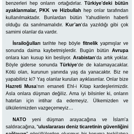
benzerleri hep onların ortağıdırlar.
Türkiye’deki bütün
ayaklanmalar, PKK ve Hizbullah
hep onlar tarafından
kullanılmaktadır. Bunlardan bütün Yahudilerin haberli
olduğu da sanılmamalıdır.
Kur’an
‘da yazıldığı gibi çok
samimi olanlar da vardır.
İsrailoğulları
tarihte hep böyle
fitnelik
yapmışlar ve
sonunda daima kaybetmişlerdir. Bugün bütün
Avrupa
onlara kan kusup kin besliyor.
Arabistan
‘da artık yoklar.
Böyle giderse sonunda
Türkiye
‘de de kalamayacaklar.
Kötü olan, kurunun yanında yaş da yanacaktır. Biz ne
yapabiliriz ki? Yaş olanlar kuruları ayıklasınlar. Onlar bize
Hazreti
Musa
‘nın emaneti Ehl-i Kitap kardeşlerimizdir.
Asla onlara düşman değiliz. Ama iyi bilsinler ki, onların
hatırları için intihar da edemeyiz. Ülkemizden ve
ülkülerimizden vazgeçemeyiz…
NATO
yeni düşman arayacağına ve İslam’a
saldıracağına, “
uluslararası deniz ticaretinin güvenliğini
sağlayan
” gönüllülerden oluşmuş bir koruma teşkilatına