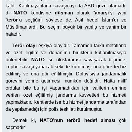
kaldı. Katılmayanlarla savaşmayı da ABD göze alamadı.
d-
NATO
kendisine
düşman
olarak “
anarşi
“yi yani
“
terör
“ü seçtiğini söylese de. Asıl hedef İslam’dı ve
Müslümanlardı. Bu seçim büyük bir yanlış ve vahim bir
hatadır.
Terör olayı
eşkıya olayıdır. Tamamen farklı metotlarla
ve özel eğitim ve donanımlı birliklerin kullanılmasıyla
önlenebilir.
NATO
ise uluslararası savaşacak biçimde,
cephe savaşı yapacak şekilde kurulmuş, ona göre teçhiz
edilmiş ve ona gör eğitilmiştir. Dolayısıyla jandarmalık
görevini yerine getirmesi mümkün değildir. Hatta millî
ordular bile bu işi yapamadıkları için valilerin emrine
verilen özel eğitilmiş jandarma kuvvetleri bu hizmeti
yapmaktadır. Kentlerde ise bu hizmet jandarma tarafından
da yapılamadığı için polis teşkilatı kurulmuştur.
Demek ki,
NATO’nun terörü hedef alması
çok
saçmadır.