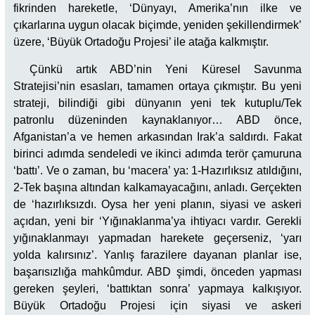
fikrinden hareketle, ‘Dünyayı, Amerika’nın ilke ve
çıkarlarına uygun olacak biçimde, yeniden şekillendirmek’
üzere, ‘Büyük Ortadoğu Projesi’ ile atağa kalkmıştır.
Çünkü artık ABD’nin Yeni Küresel Savunma
Stratejisi’nin esasları, tamamen ortaya çıkmıştır. Bu yeni
strateji, bilindiği gibi dünyanın yeni tek kutuplu/Tek
patronlu düzeninden kaynaklanıyor… ABD önce,
Afganistan’a ve hemen arkasından Irak’a saldırdı. Fakat
birinci adımda sendeledi ve ikinci adımda terör çamuruna
‘battı’. Ve o zaman, bu ‘macera’ ya: 1-Hazırlıksız atıldığını,
2-Tek başına altından kalkamayacağını, anladı. Gerçekten
de ‘hazırlıksızdı. Oysa her yeni planın, siyasi ve askeri
açıdan, yeni bir ‘Yığınaklanma’ya ihtiyacı vardır. Gerekli
yığınaklanmayı yapmadan harekete geçerseniz, ‘yarı
yolda kalırsınız’. Yanlış farazilere dayanan planlar ise,
başarısızlığa mahkûmdur. ABD şimdi, önceden yapması
gereken şeyleri, ‘battıktan sonra’ yapmaya kalkışıyor.
Büyük Ortadoğu Projesi için siyasi ve askeri