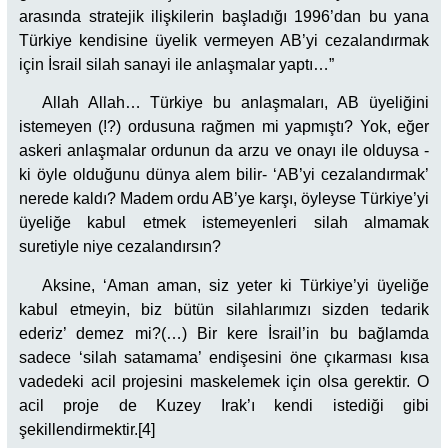
arasında stratejik ilişkilerin başladığı 1996’dan bu yana
Türkiye kendisine üyelik vermeyen AB’yi cezalandırmak
için İsrail silah sanayi ile anlaşmalar yaptı…”
Allah Allah… Türkiye bu anlaşmaları, AB üyeliğini
istemeyen (!?) ordusuna rağmen mi yapmıştı? Yok, eğer
askeri anlaşmalar ordunun da arzu ve onayı ile olduysa -
ki öyle olduğunu dünya alem bilir- ‘AB’yi cezalandırmak’
nerede kaldı? Madem ordu AB’ye karşı, öyleyse Türkiye’yi
üyeliğe kabul etmek istemeyenleri silah almamak
suretiyle niye cezalandırsın?
Aksine, ‘Aman aman, siz yeter ki Türkiye’yi üyeliğe
kabul etmeyin, biz bütün silahlarımızı sizden tedarik
ederiz’ demez mi?(…) Bir kere İsrail’in bu bağlamda
sadece ‘silah satamama’ endişesini öne çıkarması kısa
vadedeki acil projesini maskelemek için olsa gerektir. O
acil proje de Kuzey Irak’ı kendi istediği gibi
şekillendirmektir.[4]