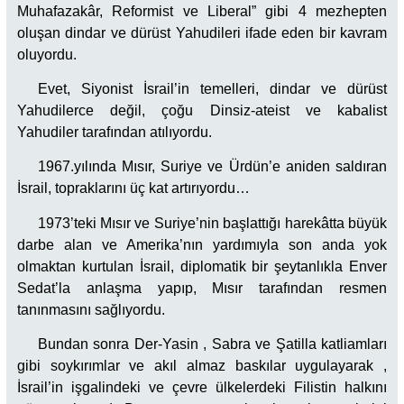
Muhafazakâr, Reformist ve Liberal” gibi 4 mezhepten
oluşan dindar ve dürüst Yahudileri ifade eden bir kavram
oluyordu.
Evet, Siyonist İsrail’in temelleri, dindar ve dürüst
Yahudilerce değil, çoğu Dinsiz-ateist ve kabalist
Yahudiler tarafından atılıyordu.
1967.yılında Mısır, Suriye ve Ürdün’e aniden saldıran
İsrail, topraklarını üç kat artırıyordu…
1973’teki Mısır ve Suriye’nin başlattığı harekâtta büyük
darbe alan ve Amerika’nın yardımıyla son anda yok
olmaktan kurtulan İsrail, diplomatik bir şeytanlıkla Enver
Sedat’la anlaşma yapıp, Mısır tarafından resmen
tanınmasını sağlıyordu.
Bundan sonra Der-Yasin , Sabra ve Şatilla katliamları
gibi soykırımlar ve akıl almaz baskılar uygulayarak ,
İsrail’in işgalindeki ve çevre ülkelerdeki Filistin halkını