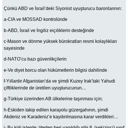
Çünkü ABD ve İsrail’deki Siyonist uyuşturucu baronlarının:
a-CIA ve MOSSAD kontrolünde
b-ABD, İsrail ve İngiliz eiçıliklerin desteğinde
c-Mason ve dönme yüksek bürokratları resmi kolaylıkları
sayesinde
d-NATO’cu bazı güvenlikçilerin
e-Ve diyet borcu olan hükümetlerin bilgisi dahilinde
f-Yıllardır Afganistan’da ve şimdi Kuzey Irak’taki Yahudi
çiftliklerinde de üretilen uyuşturucunun…
g-Türkiye üzerinden AB ülkelerine taşınması için;
h-Eskiden takip edilen karayolu güzergahının, şimdi
Akdeniz ve Karadeniz’e kaydırılmasına karar verdikleri…
i- Bu kirli işlerde; öteden beri yapıldığı gibi 8. (sekizinci) sınıf