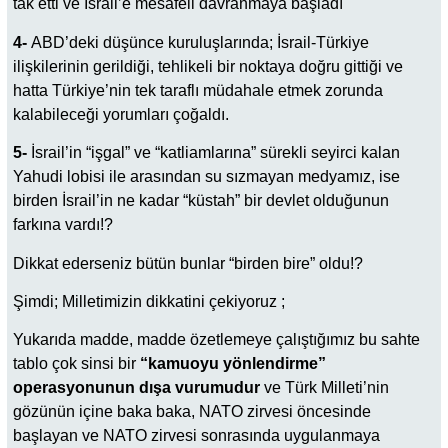
tak etti ve İsrail’e mesafeli davranmaya başladı
4-
ABD’deki düşünce kuruluşlarında; İsrail-Türkiye
ilişkilerinin gerildiği, tehlikeli bir noktaya doğru gittiği ve
hatta Türkiye’nin tek taraflı müdahale etmek zorunda
kalabileceği yorumları çoğaldı.
5-
İsrail’in “işgal” ve “katliamlarına” sürekli seyirci kalan
Yahudi lobisi ile arasından su sızmayan medyamız, ise
birden İsrail’in ne kadar “küstah” bir devlet olduğunun
farkına vardı!?
Dikkat ederseniz bütün bunlar “birden bire” oldu!?
Şimdi; Milletimizin dikkatini çekiyoruz ;
Yukarıda madde, madde özetlemeye çalıştığımız bu sahte
tablo çok sinsi bir
“kamuoyu yönlendirme”
operasyonunun dışa vurumudur
ve Türk Milleti’nin
gözünün içine baka baka, NATO zirvesi öncesinde
başlayan ve NATO zirvesi sonrasında uygulanmaya