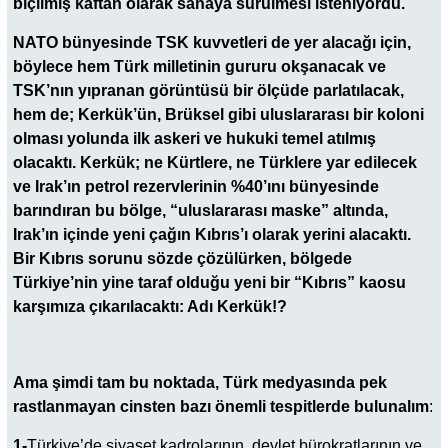
biçilmiş kaftan olarak sahaya sürülmesi isteniyordu.
NATO bünyesinde TSK kuvvetleri de yer alacağı için,
böylece hem Türk milletinin gururu okşanacak ve
TSK’nın yıpranan görüntüsü bir ölçüde parlatılacak,
hem de; Kerkük’ün, Brüksel gibi uluslararası bir koloni
olması yolunda ilk askeri ve hukuki temel atılmış
olacaktı. Kerkük; ne Kürtlere, ne Türklere yar edilecek
ve Irak’ın petrol rezervlerinin %40’ını bünyesinde
barındıran bu bölge, “uluslararası maske” altında,
Irak’ın içinde yeni çağın Kıbrıs’ı olarak yerini alacaktı.
Bir Kıbrıs sorunu sözde çözülürken, bölgede
Türkiye’nin yine taraf olduğu yeni bir “Kıbrıs” kaosu
karşımıza çıkarılacaktı: Adı Kerkük!?
Ama şimdi tam bu noktada, Türk medyasında pek
rastlanmayan cinsten bazı önemli tespitlerde bulunalım
:
1-
Türkiye’de siyaset kadrolarının, devlet bürokratlarının ve