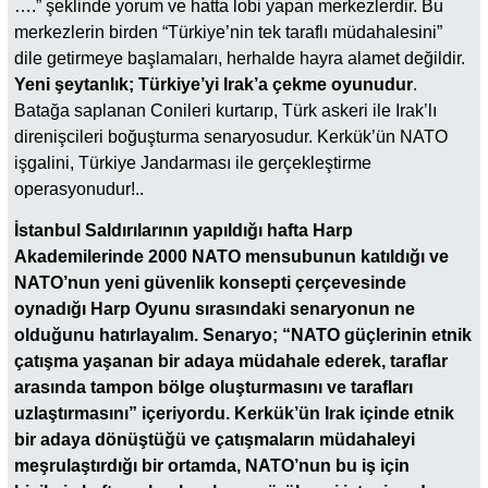
….” şeklinde yorum ve hatta lobi yapan merkezlerdir. Bu
merkezlerin birden “Türkiye’nin tek taraflı müdahalesini”
dile getirmeye başlamaları, herhalde hayra alamet değildir.
Yeni şeytanlık; Türkiye’yi Irak’a çekme oyunudur
.
Batağa saplanan Conileri kurtarıp, Türk askeri ile Irak’lı
direnişcileri boğuşturma senaryosudur. Kerkük’ün NATO
işgalini, Türkiye Jandarması ile gerçekleştirme
operasyonudur!..
İstanbul Saldırılarının yapıldığı hafta Harp
Akademilerinde 2000 NATO mensubunun katıldığı ve
NATO’nun yeni güvenlik konsepti çerçevesinde
oynadığı Harp Oyunu sırasındaki senaryonun ne
olduğunu hatırlayalım. Senaryo; “NATO güçlerinin etnik
çatışma yaşanan bir adaya müdahale ederek, taraflar
arasında tampon bölge oluşturmasını ve tarafları
uzlaştırmasını” içeriyordu. Kerkük’ün Irak içinde etnik
bir adaya dönüştüğü ve çatışmaların müdahaleyi
meşrulaştırdığı bir ortamda, NATO’nun bu iş için