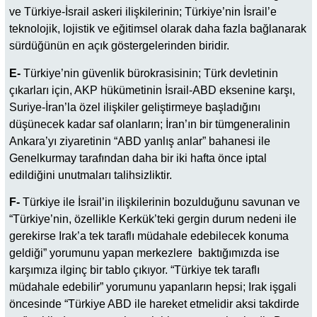
ve Türkiye-İsrail askeri ilişkilerinin; Türkiye’nin İsrail’e
teknolojik, lojistik ve eğitimsel olarak daha fazla bağlanarak
sürdüğünün en açık göstergelerinden biridir.
E-
Türkiye’nin güvenlik bürokrasisinin; Türk devletinin
çıkarları için, AKP hükümetinin İsrail-ABD eksenine karşı,
Suriye-İran’la özel ilişkiler geliştirmeye başladığını
düşünecek kadar saf olanların; İran’ın bir tümgeneralinin
Ankara’yı ziyaretinin “ABD yanlış anlar” bahanesi ile
Genelkurmay tarafından daha bir iki hafta önce iptal
edildiğini unutmaları talihsizliktir.
F-
Türkiye ile İsrail’in ilişkilerinin bozulduğunu savunan ve
“Türkiye’nin, özellikle Kerkük’teki gergin durum nedeni ile
gerekirse Irak’a tek taraflı müdahale edebilecek konuma
geldiği” yorumunu yapan merkezlere baktığımızda ise
karşımıza ilginç bir tablo çıkıyor. “Türkiye tek taraflı
müdahale edebilir” yorumunu yapanların hepsi; Irak işgali
öncesinde “Türkiye ABD ile hareket etmelidir aksi takdirde