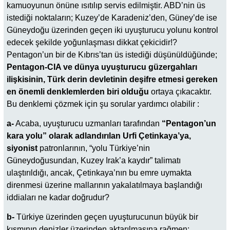
kamuoyunun önüne ısıtılıp servis edilmiştir. ABD’nin üs
istediği noktaların; Kuzey’de Karadeniz’den, Güney’de ise
Güneydoğu üzerinden geçen iki uyuşturucu yolunu kontrol
edecek şekilde yoğunlaşması dikkat çekicidir!?
Pentagon’un bir de Kıbrıs’tan üs istediği düşünüldüğünde;
Pentagon-CIA ve dünya uyuşturucu güzergahları
ilişkisinin, Türk derin devletinin deşifre etmesi gereken
en önemli denklemlerden biri olduğu
ortaya çıkacaktır.
Bu denklemi çözmek için şu sorular yardımcı olabilir :
a-
Acaba, uyuşturucu uzmanları tarafından
“Pentagon’un
kara yolu” olarak adlandırılan Urfi Çetinkaya’ya,
siyonist
patronlarının, “yolu Türkiye’nin
Güneydoğusundan, Kuzey Irak’a kaydır” talimatı
ulaştırıldığı, ancak, Çetinkaya’nın bu emre uymakta
direnmesi üzerine mallarının yakalatılmaya başlandığı
iddiaları ne kadar doğrudur?
b-
Türkiye üzerinden geçen uyuşturucunun büyük bir
kısmının denizler üzerinden aktarılmasına rağmen;