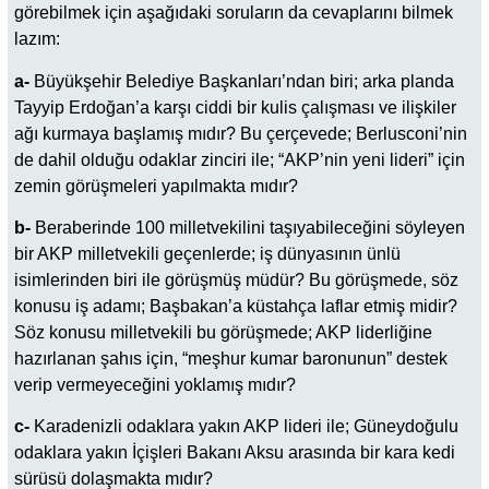
görebilmek için aşağıdaki soruların da cevaplarını bilmek
lazım:
a-
Büyükşehir Belediye Başkanları’ndan biri; arka planda
Tayyip Erdoğan’a karşı ciddi bir kulis çalışması ve ilişkiler
ağı kurmaya başlamış mıdır? Bu çerçevede; Berlusconi’nin
de dahil olduğu odaklar zinciri ile; “AKP’nin yeni lideri” için
zemin görüşmeleri yapılmakta mıdır?
b-
Beraberinde 100 milletvekilini taşıyabileceğini söyleyen
bir AKP milletvekili geçenlerde; iş dünyasının ünlü
isimlerinden biri ile görüşmüş müdür? Bu görüşmede, söz
konusu iş adamı; Başbakan’a küstahça laflar etmiş midir?
Söz konusu milletvekili bu görüşmede; AKP liderliğine
hazırlanan şahıs için, “meşhur kumar baronunun” destek
verip vermeyeceğini yoklamış mıdır?
c-
Karadenizli odaklara yakın AKP lideri ile; Güneydoğulu
odaklara yakın İçişleri Bakanı Aksu arasında bir kara kedi
sürüsü dolaşmakta mıdır?