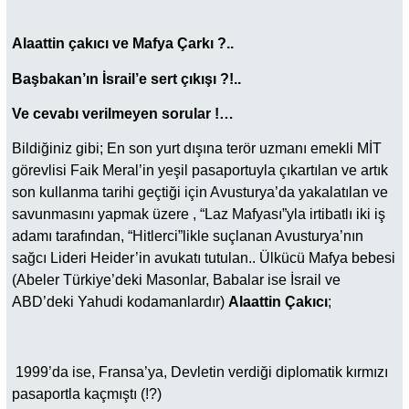
Alaattin çakıcı ve Mafya Çarkı ?..
Başbakan’ın İsrail’e sert çıkışı ?!..
Ve cevabı verilmeyen sorular !…
Bildiğiniz gibi; En son yurt dışına terör uzmanı emekli MİT
görevlisi Faik Meral’in yeşil pasaportuyla çıkartılan ve artık
son kullanma tarihi geçtiği için Avusturya’da yakalatılan ve
savunmasını yapmak üzere , “Laz Mafyası”yla irtibatlı iki iş
adamı tarafından, “Hitlerci”likle suçlanan Avusturya’nın
sağcı Lideri Heider’in avukatı tutulan.. Ülkücü Mafya bebesi
(Abeler Türkiye’deki Masonlar, Babalar ise İsrail ve
ABD’deki Yahudi kodamanlardır)
Alaattin Çakıcı
;
1999’da ise, Fransa’ya, Devletin verdiği diplomatik kırmızı
pasaportla kaçmıştı (!?)