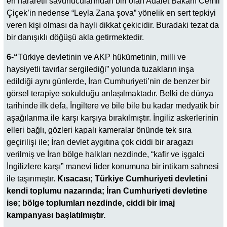
en hararetli savunucularından biri olan Adalet Bakanı Cemil
Çiçek’in nedense “Leyla Zana şova” yönelik en sert tepkiyi
veren kişi olması da hayli dikkat çekicidir. Buradaki tezat da
bir danışıklı döğüşü akla getirmektedir.
6-“
Türkiye devletinin ve AKP hükümetinin, milli ve
haysiyetli tavırlar sergilediği” yolunda tuzakların inşa
edildiği aynı günlerde, İran Cumhuriyeti’nin de benzer bir
görsel terapiye sokulduğu anlaşılmaktadır. Belki de dünya
tarihinde ilk defa, İngiltere ve bile bile bu kadar medyatik bir
aşağılanma ile karşı karşıya bırakılmıştır. İngiliz askerlerinin
elleri bağlı, gözleri kapalı kameralar önünde tek sıra
geçirilişi ile; İran devlet aygıtına çok ciddi bir aragazı
verilmiş ve İran bölge halkları nezdinde, “kafir ve işgalci
İngilizlere karşı” manevi lider konumuna bir intikam sahnesi
ile taşınmıştır.
Kısacası; Türkiye Cumhuriyeti devletini
kendi toplumu nazarında; İran Cumhuriyeti devletine
ise; bölge toplumları nezdinde, ciddi bir imaj
kampanyası başlatılmıştır.