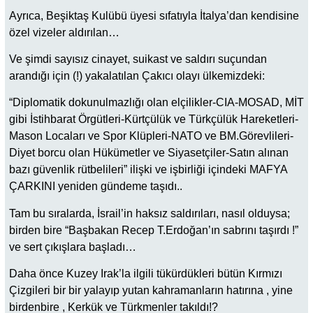
Ayrıca, Beşiktaş Kulübü üyesi sıfatıyla İtalya’dan kendisine
özel vizeler aldırılan…
Ve şimdi sayısız cinayet, suikast ve saldırı suçundan
arandığı için (!) yakalatılan Çakıcı olayı ülkemizdeki:
“Diplomatik dokunulmazlığı olan elçilikler-CIA-MOSAD, MİT
gibi İstihbarat Örgütleri-Kürtçülük ve Türkçülük Hareketleri-
Mason Locaları ve Spor Klüpleri-NATO ve BM.Görevlileri-
Diyet borcu olan Hükümetler ve Siyasetçiler-Satın alınan
bazı güvenlik rütbelileri” ilişki ve işbirliği içindeki MAFYA
ÇARKINI yeniden gündeme taşıdı..
Tam bu sıralarda, İsrail’in haksız saldırıları, nasıl olduysa;
birden bire “Başbakan Recep T.Erdoğan’ın sabrını taşırdı !”
ve sert çıkışlara başladı…
Daha önce Kuzey Irak’la ilgili tükürdükleri bütün Kırmızı
Çizgileri bir bir yalayıp yutan kahramanların hatırına , yine
birdenbire , Kerkük ve Türkmenler takıldı!?