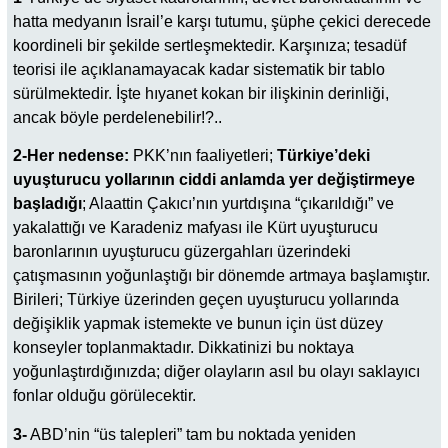
hatta medyanın İsrail’e karşı tutumu, şüphe çekici derecede
koordineli bir şekilde sertleşmektedir. Karşınıza; tesadüf
teorisi ile açıklanamayacak kadar sistematik bir tablo
sürülmektedir. İşte hıyanet kokan bir ilişkinin derinliği,
ancak böyle perdelenebilir!?..
2-Her nedense:
PKK’nın faaliyetleri;
Türkiye’deki
uyuşturucu yollarının ciddi anlamda yer değiştirmeye
başladığı
; Alaattin Çakıcı’nın yurtdışına “çıkarıldığı” ve
yakalattığı ve Karadeniz mafyası ile Kürt uyuşturucu
baronlarının uyuşturucu güzergahları üzerindeki
çatışmasının yoğunlaştığı bir dönemde artmaya başlamıştır.
Birileri; Türkiye üzerinden geçen uyuşturucu yollarında
değişiklik yapmak istemekte ve bunun için üst düzey
konseyler toplanmaktadır. Dikkatinizi bu noktaya
yoğunlaştırdığınızda; diğer olayların asıl bu olayı saklayıcı
fonlar olduğu görülecektir.
3-
ABD’nin “üs talepleri” tam bu noktada yeniden