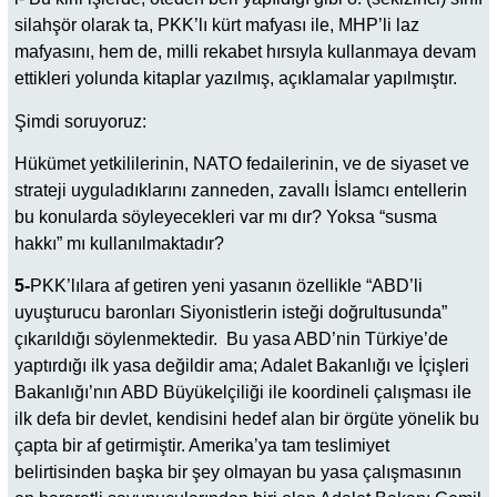
silahşör olarak ta, PKK’lı kürt mafyası ile, MHP’li laz
mafyasını, hem de, milli rekabet hırsıyla kullanmaya devam
ettikleri yolunda kitaplar yazılmış, açıklamalar yapılmıştır.
Şimdi soruyoruz:
Hükümet yetkililerinin, NATO fedailerinin, ve de siyaset ve
strateji uyguladıklarını zanneden, zavallı İslamcı entellerin
bu konularda söyleyecekleri var mı dır? Yoksa “susma
hakkı” mı kullanılmaktadır?
5-
PKK’lılara af getiren yeni yasanın özellikle “ABD’li
uyuşturucu baronları Siyonistlerin isteği doğrultusunda”
çıkarıldığı söylenmektedir. Bu yasa ABD’nin Türkiye’de
yaptırdığı ilk yasa değildir ama; Adalet Bakanlığı ve İçişleri
Bakanlığı’nın ABD Büyükelçiliği ile koordineli çalışması ile
ilk defa bir devlet, kendisini hedef alan bir örgüte yönelik bu
çapta bir af getirmiştir. Amerika’ya tam teslimiyet
belirtisinden başka bir şey olmayan bu yasa çalışmasının