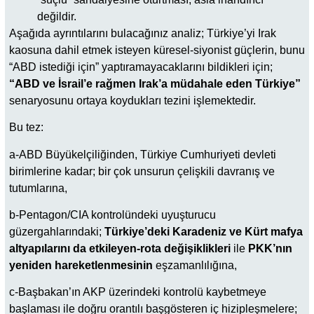
değildir.
Aşağıda ayrıntılarını bulacağınız analiz; Türkiye’yi Irak
kaosuna dahil etmek isteyen küresel-siyonist güçlerin, bunu
“ABD istediği için” yaptıramayacaklarını bildikleri için;
“ABD ve İsrail’e rağmen Irak’a müdahale eden Türkiye”
senaryosunu ortaya koydukları tezini işlemektedir.
Bu tez:
a-ABD Büyükelçiliğinden, Türkiye Cumhuriyeti devleti
birimlerine kadar; bir çok unsurun çelişkili davranış ve
tutumlarına,
b-Pentagon/CIA kontrolündeki uyuşturucu
güzergahlarındaki;
Türkiye’deki Karadeniz ve Kürt mafya
altyapılarını da etkileyen-rota değişiklikleri
ile
PKK’nın
yeniden hareketlenmesinin
eşzamanlılığına,
c-Başbakan’ın AKP üzerindeki kontrolü kaybetmeye
başlaması ile doğru orantılı başgösteren iç hizipleşmelere;