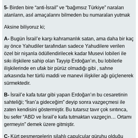
5-
Birden bire “anti-İsrail” ve “bağımsız Türkiye” naraları
atanların, asıl amaçalarını bilmeden bu numaraları yutmak
Aksine biliyoruz ki;
A-
Bugün İsrail’e karşı kahramanlık satan, ama daha bir kaç
ay önce Yahudiler tarafından sadece Yahudilere verilen
özel bir nişanla ödüllendirilecek kadar Musevi lobileri ile
sıkı ilişkilere sahip olan Tayyip Erdoğan’ın, bu lobilerle
ilişkilerinde en ufak bir pürüz olmadığı gibi , sahne
arkasında her türlü maddi ve manevi ilişkiler ağı güçlenerek
sürmektedir.
B-
İsrail’e kafa tutar gibi yapan Erdoğan’ın bu cesaretinin
sahteliği; “İran’a gideceğim” deyip sonra vazgeçmesi ile
zaten kendisini göstermiştir. Bu tutarsız tavır çok sırıtınca,
bu sefer “ABD ve İsrail’e kafa tutmaktan vazgeçin… Ortamı
germeyin” demek üzere gitmiştir.
C-
Kürt peşmergelerin silahlı çapulcular güruhu olduğu