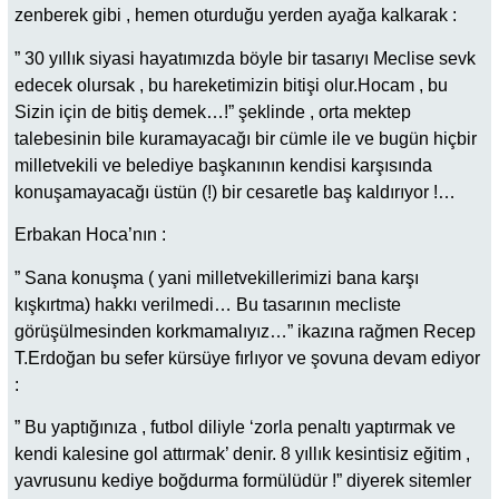
zenberek gibi , hemen oturduğu yerden ayağa kalkarak :
” 30 yıllık siyasi hayatımızda böyle bir tasarıyı Meclise sevk
edecek olursak , bu hareketimizin bitişi olur.Hocam , bu
Sizin için de bitiş demek…!” şeklinde , orta mektep
talebesinin bile kuramayacağı bir cümle ile ve bugün hiçbir
milletvekili ve belediye başkanının kendisi karşısında
konuşamayacağı üstün (!) bir cesaretle baş kaldırıyor !…
Erbakan Hoca’nın :
” Sana konuşma ( yani milletvekillerimizi bana karşı
kışkırtma) hakkı verilmedi… Bu tasarının mecliste
görüşülmesinden korkmamalıyız…” ikazına rağmen Recep
T.Erdoğan bu sefer kürsüye fırlıyor ve şovuna devam ediyor
:
” Bu yaptığınıza , futbol diliyle ‘zorla penaltı yaptırmak ve
kendi kalesine gol attırmak’ denir. 8 yıllık kesintisiz eğitim ,
yavrusunu kediye boğdurma formülüdür !” diyerek sitemler