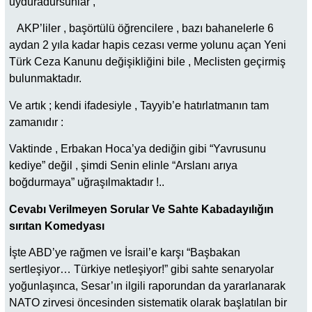
uyduradursunlar ,
AKP’liler , başörtülü öğrencilere , bazı bahanelerle 6
aydan 2 yıla kadar hapis cezası verme yolunu açan Yeni
Türk Ceza Kanunu değişikliğini bile , Meclisten geçirmiş
bulunmaktadır.
Ve artık ; kendi ifadesiyle , Tayyib’e hatırlatmanın tam
zamanıdır :
Vaktinde , Erbakan Hoca’ya dediğin gibi “Yavrusunu
kediye” değil , şimdi Senin elinle “Arslanı arıya
boğdurmaya” uğraşılmaktadır !..
Cevabı Verilmeyen Sorular Ve Sahte Kabadayılığın
sırıtan Komedyası
İşte ABD’ye rağmen ve İsrail’e karşı “Başbakan
sertleşiyor… Türkiye netleşiyor!” gibi sahte senaryolar
yoğunlaşınca, Sesar’ın ilgili raporundan da yararlanarak
NATO zirvesi öncesinden sistematik olarak başlatılan bir