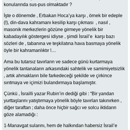
konularında sus-pus olmaktadır ?
İşte o dönemde , Erbakan Hoca’ya karşı , örnek bir edeple
(!), din-dava kahramanı kesilip karşı çıkması , nasıl ,
masonik merkezlerin gözüne girmeye yönelik bir
kabadayılık göstergesi idiyse , şimdi İsrail’e karşı bazı
sözleri de , tabanına ve teşkilatına hava basmaya yönelik
öyle bir kahramanlıktır !…
Ama bu tutarsız tavırların ve sadece günü kurtarmaya
yönelik tantanaların arkasındaki sahtelik ve samimiyetsizlik
, artık ahmakların bile farkedeceği şekilde ve çirkince
sırıtmaya ve içimizi bulandırmaya başlamıştır.
Çünkü , İsrailli yazar Rubin’in dediği gibi : “Bir yandan
yurttaşlarını yatıştırmaya yönelik böyle tavırları takınırken ,
diğer taraftan ; daha önce hiçbir sağcı ve solcu iktidarın
göze alamadığı :
1-Manavgat sularını, hem de halkından habersiz İsrail’e