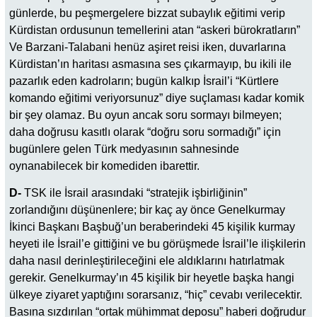
günlerde, bu peşmergelere bizzat subaylık eğitimi verip
Kürdistan ordusunun temellerini atan “askeri bürokratların”
Ve Barzani-Talabani henüz aşiret reisi iken, duvarlarına
Kürdistan’ın haritası asmasına ses çıkarmayıp, bu ikili ile
pazarlık eden kadroların; bugün kalkıp İsrail’i “Kürtlere
komando eğitimi veriyorsunuz” diye suçlaması kadar komik
bir şey olamaz. Bu oyun ancak soru sormayı bilmeyen;
daha doğrusu kasıtlı olarak “doğru soru sormadığı” için
bugünlere gelen Türk medyasının sahnesinde
oynanabilecek bir komediden ibarettir.
D-
TSK ile İsrail arasındaki “stratejik işbirliğinin”
zorlandığını düşünenlere; bir kaç ay önce Genelkurmay
İkinci Başkanı Başbuğ’un beraberindeki 45 kişilik kurmay
heyeti ile İsrail’e gittiğini ve bu görüşmede İsrail’le ilişkilerin
daha nasıl derinleştirileceğini ele aldıklarını hatırlatmak
gerekir. Genelkurmay’ın 45 kişilik bir heyetle başka hangi
ülkeye ziyaret yaptığını sorarsanız, “hiç” cevabı verilecektir.
Basına sızdırılan “ortak mühimmat deposu” haberi doğrudur