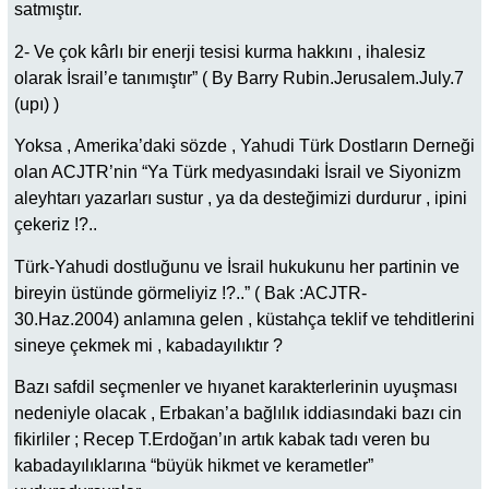
satmıştır.
2- Ve çok kârlı bir enerji tesisi kurma hakkını , ihalesiz
olarak İsrail’e tanımıştır” ( By Barry Rubin.Jerusalem.July.7
(upı) )
Yoksa , Amerika’daki sözde , Yahudi Türk Dostların Derneği
olan ACJTR’nin “Ya Türk medyasındaki İsrail ve Siyonizm
aleyhtarı yazarları sustur , ya da desteğimizi durdurur , ipini
çekeriz !?..
Türk-Yahudi dostluğunu ve İsrail hukukunu her partinin ve
bireyin üstünde görmeliyiz !?..” ( Bak :ACJTR-
30.Haz.2004) anlamına gelen , küstahça teklif ve tehditlerini
sineye çekmek mi , kabadayılıktır ?
Bazı safdil seçmenler ve hıyanet karakterlerinin uyuşması
nedeniyle olacak , Erbakan’a bağlılık iddiasındaki bazı cin
fikirliler ; Recep T.Erdoğan’ın artık kabak tadı veren bu
kabadayılıklarına “büyük hikmet ve kerametler”