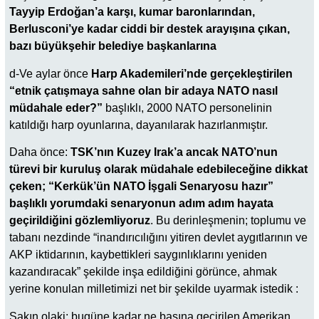
Tayyip Erdoğan’a karşı, kumar baronlarından,
Berlusconi’ye kadar ciddi bir destek arayışına çıkan,
bazı büyükşehir belediye başkanlarına
d-Ve aylar önce
Harp Akademileri’nde gerçekleştirilen
“etnik çatışmaya sahne olan bir adaya NATO nasıl
müdahale eder?”
başlıklı, 2000 NATO personelinin
katıldığı harp oyunlarına, dayanılarak hazırlanmıştır.
Daha önce:
TSK’nın Kuzey Irak’a ancak NATO’nun
türevi bir kuruluş olarak müdahale edebileceğine dikkat
çeken; “Kerkük’ün NATO İşgali Senaryosu hazır”
başlıklı yorumdaki senaryonun adım adım hayata
geçirildiğini gözlemliyoruz
. Bu derinleşmenin; toplumu ve
tabanı nezdinde “inandırıcılığını yitiren devlet aygıtlarının ve
AKP iktidarının, kaybettikleri saygınlıklarını yeniden
kazandıracak” şekilde inşa edildiğini görünce, ahmak
yerine konulan milletimizi net bir şekilde uyarmak istedik :
Sakın olaki; bugüne kadar ne başına geçirilen Amerikan