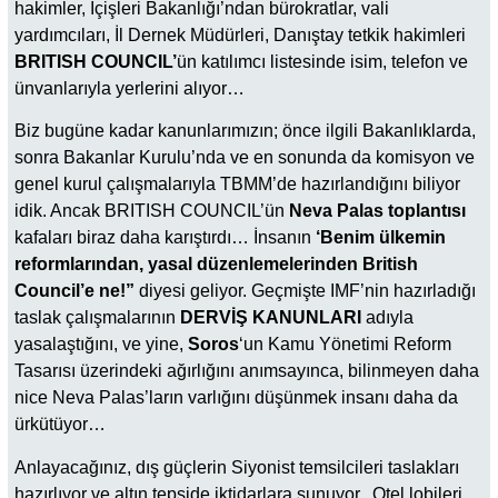
hakimler, İçişleri Bakanlığı’ndan bürokratlar, vali
yardımcıları, İl Dernek Müdürleri, Danıştay tetkik hakimleri
BRITISH COUNCIL’
ün katılımcı listesinde isim, telefon ve
ünvanlarıyla yerlerini alıyor…
Biz bugüne kadar kanunlarımızın; önce ilgili Bakanlıklarda,
sonra Bakanlar Kurulu’nda ve en sonunda da komisyon ve
genel kurul çalışmalarıyla TBMM’de hazırlandığını biliyor
idik. Ancak BRITISH COUNCIL’ün
Neva Palas toplantısı
kafaları biraz daha karıştırdı… İnsanın
‘Benim ülkemin
reformlarından, yasal düzenlemelerinden British
Council’e ne!”
diyesi geliyor. Geçmişte IMF’nin hazırladığı
taslak çalışmalarının
DERVİŞ KANUNLARI
adıyla
yasalaştığını, ve yine,
Soros
‘un Kamu Yönetimi Reform
Tasarısı üzerindeki ağırlığını anımsayınca, bilinmeyen daha
nice Neva Palas’ların varlığını düşünmek insanı daha da
ürkütüyor…
Anlayacağınız, dış güçlerin Siyonist temsilcileri taslakları
hazırlıyor ve altın tepside iktidarlara sunuyor.. Otel lobileri