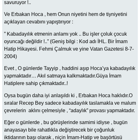
savuruyor !..
Ve Erbakan Hoca , hem Onun niyetini hem de tiyniyetini
açıklayan cevabını yapıştırıyor :
” Kabadayılık etmenin anlamı yok .. Bu işler çoluk çocuk
oyuncağı değildir !..” (Geniş bilgi : Kod adı İHL. Bir İmam
Hatip Hikayesi. Fehmi Çalmuk ve yine Vatan Gazetesi 8-7-
2004)
Evet , O günlerde Tayyip , haddini aşıp Hoca’ya kabadayılık
yapmaktadır… Akıl satmaya kalkmaktadır.Güya İmam
Hatiplere sahip çıkmaktadır..!
Oysa bugün daha iyi anlaşıldı ki , Erbakan Hoca haklıdır.O
sıralar Recep Bey sadece kabadayılık taslamakla ve malum
çevrelerin aklını çelmesiyle , “adaylık” provası yapmaktadır.
Eğer o günlerde , bu görüşlerinde samimi idiyse , bugün
anayasayı bile rahatlıkla değiştirecek bir çoğunluk
iktidarının başı olarak , niçin İmam-Hatip ve başörtüsü