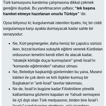
Türk kamuoyunu kandırma çalışmasına dikkat çekmek
gereğini duyduk. Bu yanıltmacanın yaftası;
“tek başına
hareket etmeye hazırlanan onurlu Türkiye”
‘dir.
Oysa biliyoruz ki; kurgulanmak istenilen tiyatro, hiç bir ciddi
sorgulamaya karşı ayakta durmayacak kadar sahte bir
senaryodur:
Ne, Kürt peşmergeler, daha henüz bir çapulcu sürüsü
iken, bizzat bunlara subaylık eğitimi vererek Kürdistan
ordusunun temelini kendi elleri ile atacak kadar,
“stratejik körlüğe duçar kurmayların” şimdi İsrail’in
“komando eğitiminden” rahatsız olması
Ne, Belediye başkanlığı günlerinden bu yana, Musevi
lobileri ile çok derin ve kirli ilişkiler kurmuş bir
Başbakan’ın “anti-İsrail” tavırlar takınması,
Ne de, İsrail’in bugüne kadar Filistinlilere yönelik
katliamlarına gözlerini kapatan ve Yahudi sermayesi
ile içli dışlı olan Türk medyasının, birden bire İsrail’i
“suçlu” sandalyesine oturtması, asla inandırıcı