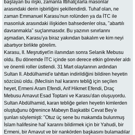
başlayan bu ilişki, zamanla İttihatçılarla masonlar
arasındaki derin işbirliğini şekillendirdi. Tuhaf olan, ne
zaman Emmanuel Karasu'nun rolünden ya da İTC ile
masonluk arasındaki ilişkiden bahsedenler olsa, "abartılı
davranmakla" suçlanmasıdır. Bu yazının sınırlarını
aşmadan, Karasu'ya biraz yakından bakalım ve kim neyi
abartıyor birlikte görelim.
Karasu, II. Meşrutiyet'in ilanından sonra Selanik Mebusu
oldu. Bu dönemde İTC içinde son derece etkin görevler aldı
ve önemli roller üstlendi. 31 Mart olaylarının ardından
Sultan II. Abdülhamid'e tahttan indirildiğini bildiren heyetin
sözcüsü oldu. (Meclisin hal kararını tebliğ için seçilen
heyet, Ermeni Aram Efendi, Arif Hikmet Efendi, Draç
Mebusu Arnavut Esad Toptani ve Karasu'dan oluşuyordu.
Sultan Abdülhamid, kararı tebliğe gelen heyetin kimlerden
oluştuğunu öğrenince Mabeyn Başkatibi Cevat Bey'e
şunları söylemişti: "Otuz üç sene bu makamda bulunmuş
İslam halifesine hal' kararını bildirmek için bir Yahudi, bir
Ermeni, bir Arnavut ve bir nankörden başkasını bulamadılar