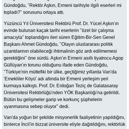
Gündoğdu, "Rektör Aşkın, Ermeni tarihiyle ilgili eserleri mi
topladı?" sorusunu ortaya attı.
Yüzüncü Yıl Üniversitesi Rektörü Prof. Dr. Yücel Aşkın'ın
evinde bulunan kaçak tarihi eserlerin "özel bir çalışma
amacıyla" toplandığını ileri süren Eğitim-Bir-Sen Genel
Başkanı Ahmet Gündoğdu, "Olayın uluslararası politik
uzantılarının olabileceği ihtimalinin göz ardı edilmemesi
gerektiğini" öne sürdü. Aşkın'ın Ermeni asıllı tiyatrocu Agop
Güllüyan'ın torunu olduğunu ifade eden Gündoğdu,
"Türkiye'nin müttefiki bir ülke, geçtiğimiz yıllarda Van'da
'Emekliler Köyü' adı altında bir Ermeni yerleşim yeri
kurmaya kalkıştı. Prof. Dr. Erdoğan Teziç de Galatasaray
Üniversitesi Rektörlüğü'nden YÖK Başkanlığı'na getirildi.
Bütün bu gelişmeler garip ve korkunç şüphelerin
uyanmasına sebep oluyor" dedi.
Van'da yoğun bir şekilde misyonerlik faaliyetinin yapıldığını,
binlerce İncil'in bizzat üniversite eliyle dağıtıldığını, rektörlük