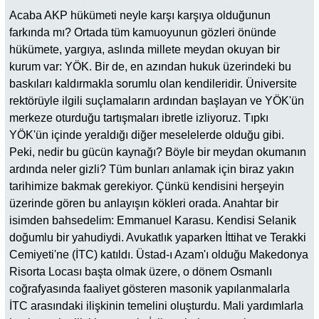
Acaba AKP hükümeti neyle karşı karşıya olduğunun
farkında mı? Ortada tüm kamuoyunun gözleri önünde
hükümete, yargıya, aslında millete meydan okuyan bir
kurum var: YÖK. Bir de, en azından hukuk üzerindeki bu
baskıları kaldırmakla sorumlu olan kendileridir. Üniversite
rektörüyle ilgili suçlamaların ardından başlayan ve YÖK'ün
merkeze oturduğu tartışmaları ibretle izliyoruz. Tıpkı
YÖK'ün içinde yeraldığı diğer meselelerde olduğu gibi.
Peki, nedir bu gücün kaynağı? Böyle bir meydan okumanın
ardında neler gizli? Tüm bunları anlamak için biraz yakın
tarihimize bakmak gerekiyor. Çünkü kendisini herşeyin
üzerinde gören bu anlayışın kökleri orada. Anahtar bir
isimden bahsedelim: Emmanuel Karasu. Kendisi Selanik
doğumlu bir yahudiydi. Avukatlık yaparken İttihat ve Terakki
Cemiyeti'ne (İTC) katıldı. Üstad-ı Azam'ı olduğu Makedonya
Risorta Locası başta olmak üzere, o dönem Osmanlı
coğrafyasında faaliyet gösteren masonik yapılanmalarla
İTC arasındaki ilişkinin temelini oluşturdu. Mali yardımlarla