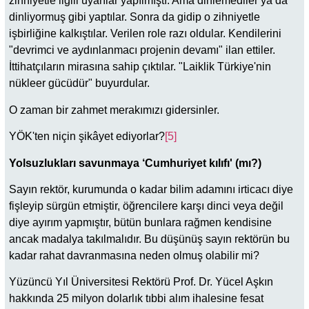
zihniyetle ilgili uyarılar yapılmıştı. Ama dinlemediler ya da
dinliyormuş gibi yaptılar. Sonra da gidip o zihniyetle
işbirliğine kalkıştılar. Verilen role razı oldular. Kendilerini
"devrimci ve aydınlanmacı projenin devamı" ilan ettiler.
İttihatçıların mirasına sahip çıktılar. "Laiklik Türkiye'nin
nükleer gücüdür" buyurdular.
O zaman bir zahmet merakımızı gidersinler.
YÖK'ten niçin şikâyet ediyorlar?
[5]
Yolsuzlukları savunmaya ‘Cumhuriyet kılıfı' (mı?)
Sayın rektör, kurumunda o kadar bilim adamını irticacı diye
fişleyip sürgün etmiştir, öğrencilere karşı dinci veya değil
diye ayırım yapmıştır, bütün bunlara rağmen kendisine
ancak madalya takılmalıdır. Bu düşünüş sayın rektörün bu
kadar rahat davranmasına neden olmuş olabilir mi?
Yüzüncü Yıl Üniversitesi Rektörü Prof. Dr. Yücel Aşkın
hakkında 25 milyon dolarlık tıbbi alım ihalesine fesat