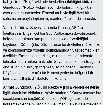
bahçesinde "Haç" şeklinde heykeller dikildiğini iddia eden
Gündoğdu, "Rektör Aşkın'ın evinde bulunan kaçak tarihi
eserler de muhtemelen Ermeni tarihiyle ilgili özel bir
çalışma amacıyla toplanmış
eserlerdi" şeklinde konuştu.
Van'ın 1. Dünya Savaşı sonunda Fransa, ABD ve
İngiltere'nin başını çektiği Sevr Antlaşması dayatmasında
bölgede kurulmuş "tampon devletçiklere" verildiğini
kaydeden Gündoğdu, "Söz konusu bu devletlerin ülkemize
ve komşularımıza yönelik politikalarından vazgeçmedikleri,
özellikle 'Ermeni talepleri' biçiminde sürekli gündemde
tutmalarından anlaşılmaktadır. Güya müttefikimiz olduğunu
öne süren bir ülke, geçtiğimiz yıllarda sözde 'Emekliler
Köyü' adı altında Van'a bir Ermeni yerleşim bölgesi bile
kurmaya kalkıştıydı" ifadelerini kullandı.
Ahmet Gündoğdu, YÖK'ün Rektör Aşkın'a verdiği destekle
ilgili olarak ise iddialarını şöyle sıraladı: "Kafayı masum kız
çocuklarımızın başörtüsüne takan YÖK, gerçeklerle
uğraşmak yerine milletin diniyle, imanıyla kavga etmektedir.