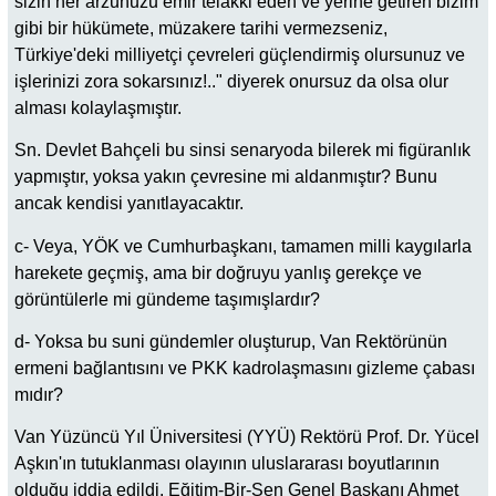
sizin her arzunuzu emir telakki eden ve yerine getiren bizim
gibi bir hükümete, müzakere tarihi vermezseniz,
Türkiye'deki milliyetçi çevreleri güçlendirmiş olursunuz ve
işlerinizi zora sokarsınız!.." diyerek onursuz da olsa olur
alması kolaylaşmıştır.
Sn. Devlet Bahçeli bu sinsi senaryoda bilerek mi figüranlık
yapmıştır, yoksa yakın çevresine mi aldanmıştır? Bunu
ancak kendisi yanıtlayacaktır.
c- Veya, YÖK ve Cumhurbaşkanı, tamamen milli kaygılarla
harekete geçmiş, ama bir doğruyu yanlış gerekçe ve
görüntülerle mi gündeme taşımışlardır?
d- Yoksa bu suni gündemler oluşturup, Van Rektörünün
ermeni bağlantısını ve PKK kadrolaşmasını gizleme çabası
mıdır?
Van Yüzüncü Yıl Üniversitesi (YYÜ) Rektörü Prof. Dr. Yücel
Aşkın'ın tutuklanması olayının uluslararası boyutlarının
olduğu iddia edildi. Eğitim-Bir-Sen Genel Başkanı Ahmet