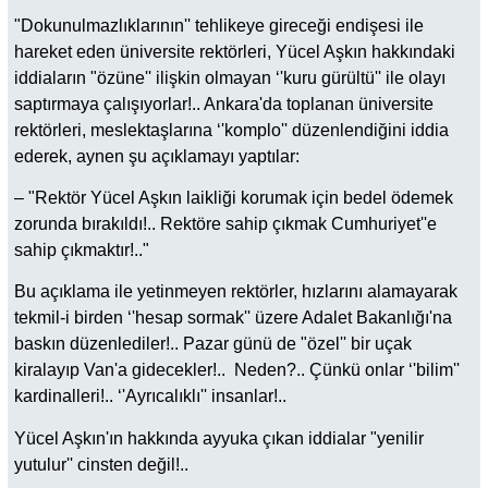
"Dokunulmazlıklarının'' tehlikeye gireceği endişesi ile
hareket eden üniversite rektörleri, Yücel Aşkın hakkındaki
iddiaların "özüne'' ilişkin olmayan ‘'kuru gürültü'' ile olayı
saptırmaya çalışıyorlar!.. Ankara'da toplanan üniversite
rektörleri, meslektaşlarına ‘'komplo'' düzenlendiğini iddia
ederek, aynen şu açıklamayı yaptılar:
– "Rektör Yücel Aşkın laikliği korumak için bedel ödemek
zorunda bırakıldı!.. Rektöre sahip çıkmak Cumhuriyet''e
sahip çıkmaktır!.."
Bu açıklama ile yetinmeyen rektörler, hızlarını alamayarak
tekmil-i birden ‘'hesap sormak'' üzere Adalet Bakanlığı'na
baskın düzenlediler!.. Pazar günü de "özel'' bir uçak
kiralayıp Van'a gidecekler!.. Neden?.. Çünkü onlar ‘'bilim''
kardinalleri!.. ‘'Ayrıcalıklı'' insanlar!..
Yücel Aşkın'ın hakkında ayyuka çıkan iddialar "yenilir
yutulur'' cinsten değil!..