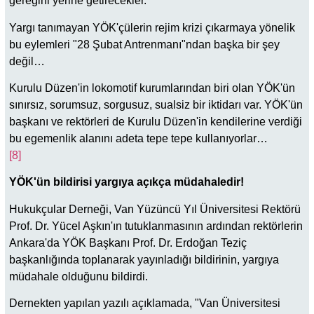
gereğini yerine getirecekler.
Yargı tanımayan YÖK'çülerin rejim krizi çıkarmaya yönelik
bu eylemleri "28 Şubat Antrenmanı"ndan başka bir şey
değil…
Kurulu Düzen'in lokomotif kurumlarından biri olan YÖK'ün
sınırsız, sorumsuz, sorgusuz, sualsiz bir iktidarı var. YÖK'ün
başkanı ve rektörleri de Kurulu Düzen'in kendilerine verdiği
bu egemenlik alanını adeta tepe tepe kullanıyorlar…
[8]
YÖK'ün bildirisi yargıya açıkça müdahaledir!
Hukukçular Derneği, Van Yüzüncü Yıl Üniver­sitesi Rektörü
Prof. Dr. Yücel Aşkın'ın tutuklan­masının ardından rektörlerin
Ankara'da YÖK Başkanı Prof. Dr. Erdoğan Teziç
başkanlığında toplanarak yayınladığı bildirinin, yargıya
müda­hale olduğunu bildirdi.
Dernekten yapılan yazılı açıklamada, "Van Üni­versitesi