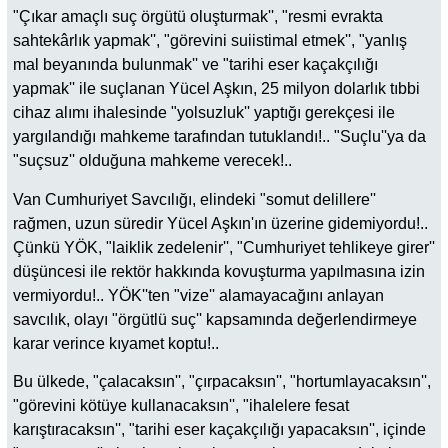
"Çıkar amaçlı suç örgütü oluşturmak'', "resmi evrakta
sahtekârlık yapmak'', "görevini suiistimal etmek'', "yanlış
mal beyanında bulunmak'' ve "tarihi eser kaçakçılığı
yapmak'' ile suçlanan Yücel Aşkın, 25 milyon dolarlık tıbbi
cihaz alımı ihalesinde "yolsuzluk'' yaptığı gerekçesi ile
yargılandığı mahkeme tarafından tutuklandı!.. "Suçlu''ya da
"suçsuz'' olduğuna mahkeme verecek!..
Van Cumhuriyet Savcılığı, elindeki "somut delillere''
rağmen, uzun süredir Yücel Aşkın'ın üzerine gidemiyordu!..
Çünkü YÖK, "laiklik zedelenir'', "Cumhuriyet tehlikeye girer''
düşüncesi ile rektör hakkında kovuşturma yapılmasına izin
vermiyordu!.. YÖK''ten "vize'' alamayacağını anlayan
savcılık, olayı "örgütlü suç'' kapsamında değerlendirmeye
karar verince kıyamet koptu!..
Bu ülkede, "çalacaksın'', "çırpacaksın'', "hortumlayacaksın'',
"görevini kötüye kullanacaksın'', "ihalelere fesat
karıştıracaksın'', "tarihi eser kaçakçılığı yapacaksın'', içinde