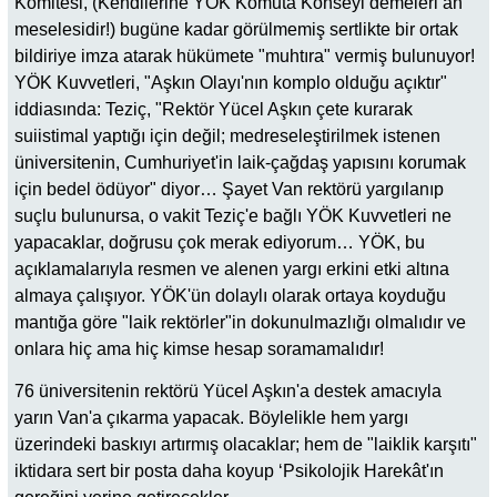
Komitesi, (Kendilerine YÖK Komuta Konseyi demeleri an
meselesidir!) bugüne kadar görülmemiş sertlikte bir ortak
bildiriye imza atarak hükümete "muhtıra" vermiş bulunuyor!
YÖK Kuvvetleri, "Aşkın Olayı'nın komplo olduğu açıktır"
iddiasında: Teziç, "Rektör Yücel Aşkın çete kurarak
suiistimal yaptığı için değil; medreseleştirilmek istenen
üniversitenin, Cumhuriyet'in laik-çağdaş yapısını korumak
için bedel ödüyor" diyor… Şayet Van rektörü yargılanıp
suçlu bulunursa, o vakit Teziç'e bağlı YÖK Kuvvetleri ne
yapacaklar, doğrusu çok merak ediyorum… YÖK, bu
açıklamalarıyla resmen ve alenen yargı erkini etki altına
almaya çalışıyor. YÖK'ün dolaylı olarak ortaya koyduğu
mantığa göre "laik rektörler"in dokunulmazlığı olmalıdır ve
onlara hiç ama hiç kimse hesap soramamalıdır!
76 üniversitenin rektörü Yücel Aşkın'a destek amacıyla
yarın Van'a çıkarma yapacak. Böylelikle hem yargı
üzerindeki baskıyı artırmış olacaklar; hem de "laiklik karşıtı"
iktidara sert bir posta daha koyup ‘Psikolojik Harekât'ın