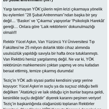
Yargı tanımayan YÖK'çülerin rejim krizi çıkarmaya yönelik
bu eylemleri "28 Şubat Antrenmanı"ndan başka bir şey
değil… ‘Baskın' ve ‘Çıkarma' yapıyorlar ‘Psikolojik Harekât'
gereği… Onlara göre ‘Laik rektörlerin' dokunulmazlığı
olmalı!!!
Rektör Yücel Aşkın, Van Yüzüncü Yıl Üniversitesi Tıp
Fakültesi'ne 25 milyon dolarlık tıbbi cihaz alımında
usulsüzlük yapıldığı savıyla bir hafta önce tutuklanmıştı.
Van Rektörü henüz yargılanmış değil. Ne var ki, YÖK
rektörünün mahkemesini çoktan yapmış ve onu kafadan
beraat ettirmiş, temize çıkarmış durumda!
Teziç'in YÖK adlı siyasi partisi kendisini yargı yerine
koyuyor: Yücel Aşkın'ın suçlu ya da suçsuz olduğu belli
değilken "Atatürkçü ve laik olduğu için bunlar başına geldi,
kesinlikle suçlu değildir" diyerek kararını peşinen veriyor!
Teziç'in başkanlığında olağanüstü toplanan Rektörler