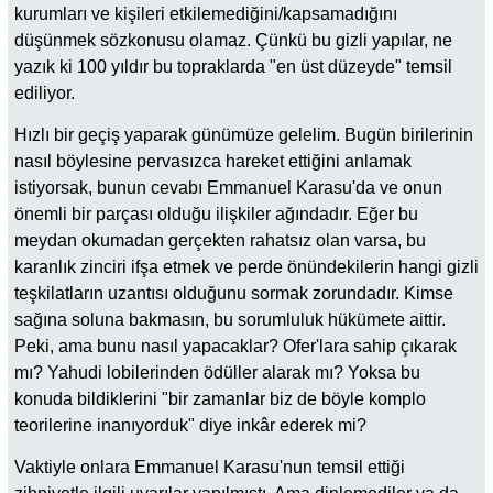
kurumları ve kişileri etkilemediğini/kapsamadığını
düşünmek sözkonusu olamaz. Çünkü bu gizli yapılar, ne
yazık ki 100 yıldır bu topraklarda "en üst düzeyde" temsil
ediliyor.
Hızlı bir geçiş yaparak günümüze gelelim. Bugün birilerinin
nasıl böylesine pervasızca hareket ettiğini anlamak
istiyorsak, bunun cevabı Emmanuel Karasu'da ve onun
önemli bir parçası olduğu ilişkiler ağındadır. Eğer bu
meydan okumadan gerçekten rahatsız olan varsa, bu
karanlık zinciri ifşa etmek ve perde önündekilerin hangi gizli
teşkilatların uzantısı olduğunu sormak zorundadır. Kimse
sağına soluna bakmasın, bu sorumluluk hükümete aittir.
Peki, ama bunu nasıl yapacaklar? Ofer'lara sahip çıkarak
mı? Yahudi lobilerinden ödüller alarak mı? Yoksa bu
konuda bildiklerini "bir zamanlar biz de böyle komplo
teorilerine inanıyorduk" diye inkâr ederek mi?
Vaktiyle onlara Emmanuel Karasu'nun temsil ettiği