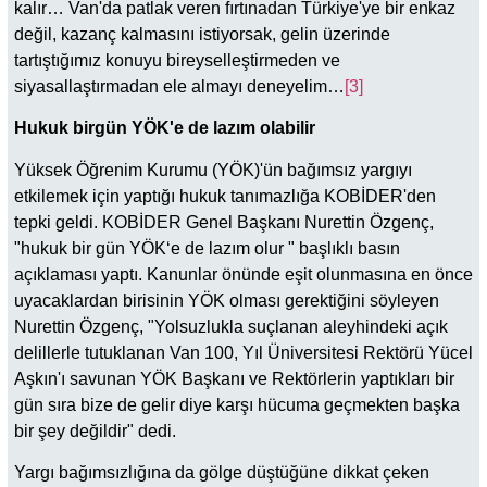
kalır… Van'da patlak veren fırtınadan Türkiye'ye bir enkaz
değil, kazanç kalmasını istiyorsak, gelin üzerinde
tartıştığımız konuyu bireyselleştirmeden ve
siyasallaştırmadan ele almayı deneyelim…
[3]
Hukuk birgün YÖK'e de lazım olabilir
Yüksek Öğrenim Kurumu (YÖK)'ün bağımsız yargıyı
etkilemek için yaptığı hukuk tanımazlığa KOBİDER'den
tepki geldi. KOBİDER Genel Başkanı Nurettin Özgenç,
"hukuk bir gün YÖK‘e de lazım olur " başlıklı basın
açıklaması yaptı. Kanunlar önünde eşit olunmasına en önce
uyacaklardan birisinin YÖK olması gerektiğini söyleyen
Nurettin Özgenç, "Yolsuzlukla suçlanan aleyhindeki açık
delillerle tutuklanan Van 100, Yıl Üniversitesi Rektörü Yücel
Aşkın'ı savunan YÖK Başkanı ve Rektörlerin yaptıkları bir
gün sıra bize de gelir diye karşı hücuma geçmekten başka
bir şey değildir" dedi.
Yargı bağımsızlığına da gölge düştüğüne dikkat çeken