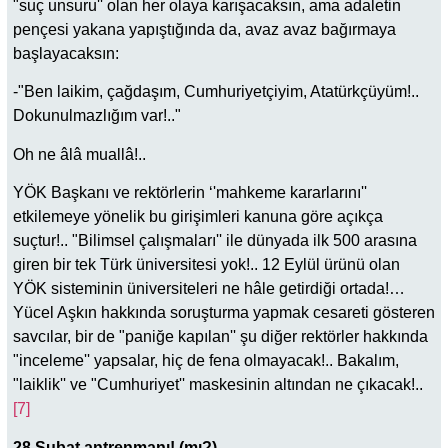
"suç unsuru'' olan her olaya karışacaksın, ama adaletin
pençesi yakana yapıştığında da, avaz avaz bağırmaya
başlayacaksın:
-"Ben laikim, çağdaşım, Cumhuriyetçiyim, Atatürkçüyüm!..
Dokunulmazlığım var!.."
Oh ne âlâ muallâ!..
YÖK Başkanı ve rektörlerin ‘'mahkeme kararlarını''
etkilemeye yönelik bu girişimleri kanuna göre açıkça
suçtur!.. "Bilimsel çalışmaları'' ile dünyada ilk 500 arasına
giren bir tek Türk üniversitesi yok!.. 12 Eylül ürünü olan
YÖK sisteminin üniversiteleri ne hâle getirdiği ortada!…
Yücel Aşkın hakkında soruşturma yapmak cesareti gösteren
savcılar, bir de "paniğe kapılan'' şu diğer rektörler hakkında
"inceleme'' yapsalar, hiç de fena olmayacak!.. Bakalım,
"laiklik'' ve "Cumhuriyet'' maskesinin altından ne çıkacak!..
[7]
28 Şubat antrenmanı! (mı?)