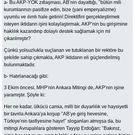
a- Bu AKP-YÖK zıtlaşması, AB'nin dayattığı, "bütün mili
kurumlarınızı pasifize edin, bize (yani emperyalizme)
uyumlu ve ılımlı hale getirin! Direktifini gerçekleştirmek
isteyen iktidarın işini kolaylaştırmak, AKP'nin bu girişimine
haklılık kazandırıp dolaylı destek sağlamak için mi
çıkarılmıştır?
Çünkü yolsuzlukla suçlanan ve tutuklanan bir rektöre bu
şekilde sahip çıkmakla, AKP iktidarın eli güçlendirilmiş
bulunmaktadır.
b- Hatırlanacağı gibi:
3 Ekim öncesi, MHP'nin Ankara Mitingi de, AKP'nin işine
yaramıştır. Şöyle ki:
Her ne kadar, ülkücü camia, milli bir duyarlılık ve haysiyetli
bir tavırla Ankara'ya koşup "AB'ye giriş hevesine,
Türkiye'nin tasfiyesine hayır!" sloganları atmışsa da, bu
mitingi Avrupalılara gösteren Tayyip Erdoğan: "Bakınız,