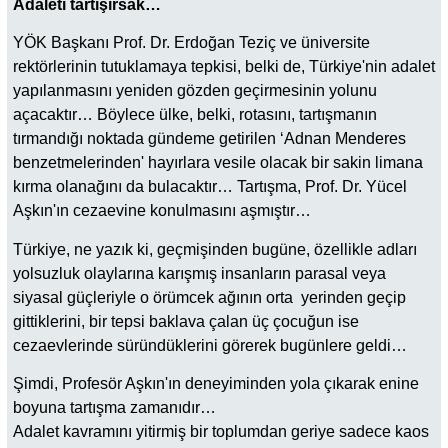
Adaleti tartışırsak…
YÖK Başkanı Prof. Dr. Erdoğan Teziç ve üniversite
rektörlerinin tutuklamaya tepkisi, belki de, Türkiye'nin adalet
yapılanmasını yeniden gözden geçirmesinin yolunu
açacaktır… Böylece ülke, belki, rotasını, tartışmanın
tırmandığı noktada gündeme getirilen ‘Adnan Menderes
benzetmelerinden' hayırlara vesile olacak bir sakin limana
kırma olanağını da bulacaktır… Tartışma, Prof. Dr. Yücel
Aşkın'ın cezaevine konulmasını aşmıştır…
Türkiye, ne yazık ki, geçmişinden bugüne, özellikle adları
yolsuzluk olaylarına karışmış insanların parasal veya
siyasal güçleriyle o örümcek ağının orta yerinden geçip
gittiklerini, bir tepsi baklava çalan üç çocuğun ise
cezaevlerinde süründüklerini görerek bugünlere geldi…
Şimdi, Profesör Aşkın'ın deneyiminden yola çıkarak enine
boyuna tartışma zamanıdır…
Adalet kavramını yitirmiş bir toplumdan geriye sadece kaos