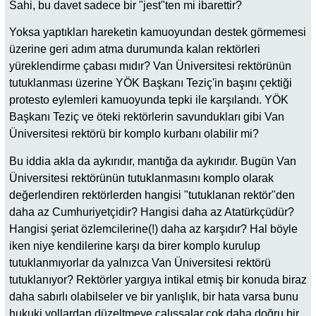
Sahi, bu davet sadece bir "jest"ten mi ibarettir?
Yoksa yaptıkları hareketin kamuoyundan destek görmemesi
üzerine geri adım atma durumunda kalan rektörleri
yüreklendirme çabası mıdır? Van Üniversitesi rektörünün
tutuklanması üzerine YÖK Başkanı Teziç'in başını çektiği
protesto eylemleri kamuoyunda tepki ile karşılandı. YÖK
Başkanı Teziç ve öteki rektörlerin savundukları gibi Van
Üniversitesi rektörü bir komplo kurbanı olabilir mi?
Bu iddia akla da aykırıdır, mantığa da aykırıdır. Bugün Van
Üniversitesi rektörünün tutuklanmasını komplo olarak
değerlendiren rektörlerden hangisi "tutuklanan rektör"den
daha az Cumhuriyetçidir? Hangisi daha az Atatürkçüdür?
Hangisi şeriat özlemcilerine(!) daha az karşıdır? Hal böyle
iken niye kendilerine karşı da birer komplo kurulup
tutuklanmıyorlar da yalnızca Van Üniversitesi rektörü
tutuklanıyor? Rektörler yargıya intikal etmiş bir konuda biraz
daha sabırlı olabilseler ve bir yanlışlık, bir hata varsa bunu
hukuki yollardan düzeltmeye çalışsalar çok daha doğru bir