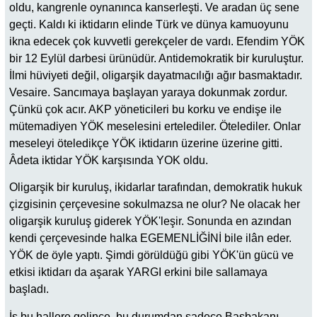
oldu, kangrenle oynanınca kanserleşti. Ve aradan üç sene
geçti. Kaldı ki iktidarın elinde Türk ve dünya kamuoyunu
ikna edecek çok kuvvetli gerekçeler de vardı. Efendim YÖK
bir 12 Eylül darbesi ürünüdür. Antidemokratik bir kuruluştur.
İlmi hüviyeti değil, oligarşik dayatmacılığı ağır basmaktadır.
Vesaire. Sancımaya başlayan yaraya dokunmak zordur.
Çünkü çok acır. AKP yöneticileri bu korku ve endişe ile
mütemadiyen YÖK meselesini ertelediler. Ötelediler. Onlar
meseleyi öteledikçe YÖK iktidarın üzerine üzerine gitti.
Âdeta iktidar YÖK karşısında YOK oldu.
Oligarşik bir kuruluş, ikidarlar tarafından, demokratik hukuk
çizgisinin çerçevesine sokulmazsa ne olur? Ne olacak her
oligarşik kuruluş giderek YÖK'leşir. Sonunda en azından
kendi çerçevesinde halka EGEMENLİĞİNİ bile ilân eder.
YÖK de öyle yaptı. Şimdi görüldüğü gibi YÖK'ün gücü ve
etkisi iktidarı da aşarak YARGI erkini bile sallamaya
başladı.
İş bu hallere gelince, bu durumdan sadece Başbakanı