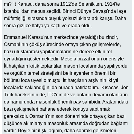
mı?" ) Karasu, daha sonra 1912'de Selanik'ten, 1914'te
İstanbul'dan mebus seçildi. Birinci Dünya Savaşı'nda iaşe
müfettişliği sırasında büyük yolsuzluklara adı karıştı. Daha
sonra gizlice İtalya'ya kaçtı ve orada öldü.
Emmanuel Karasu'nun merkezinde yeraldığı bu zincir,
Osmanlının çöküş sürecinde ortaya çıkan gelişmelerde,
bazı uluslararası yapılanmaların ne derece etkin rol
oynadığını göstermektedir. Mesela bizzat onun önerisiyle
İttihatçıların kritik toplantıları mason localarında yapılıyordu
ve örgütün temel stratejisini belirleyenlerin önemli bir
bölümü loca üyesi olmuştu. İttihatçıların arşivinin iki yıl
localarda saklandığını da burada hatırlatalım. Kısacası Jön
Türk hareketinin de, İTC'nin de ve onların devamı olanların
da hamurunda masonluk önemli pay sahibidir. Aralarındaki
bazı çekişmeleri bahane ederek konuyu saptırmak
gereksizdir. Osmanlı'nın son döneminde ortaya çıkan bazı
düşünce akımlarıyla masonluk arasında doğrudan bağlantı
vardır. Böyle bir ilişki ağının, daha sonraki gelişmeleri,