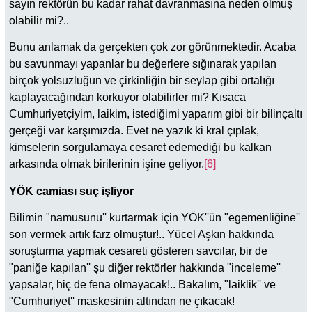
sayın rektörün bu kadar rahat davranmasına neden olmuş
olabilir mi?..
Bunu anlamak da gerçekten çok zor görünmektedir. Acaba
bu savunmayı yapanlar bu değerlere sığınarak yapılan
birçok yolsuzluğun ve çirkinliğin bir seylap gibi ortalığı
kaplayacağından korkuyor olabilirler mi? Kısaca
Cumhuriyetçiyim, laikim, istediğimi yaparım gibi bir bilinçaltı
gerçeği var karşımızda. Evet ne yazık ki kral çıplak,
kimselerin sorgulamaya cesaret edemediği bu kalkan
arkasında olmak birilerinin işine geliyor.
[6]
YÖK camiası suç işliyor
Bilimin "namusunu'' kurtarmak için YÖK''ün "egemenliğine''
son vermek artık farz olmuştur!.. Yücel Aşkın hakkında
soruşturma yapmak cesareti gösteren savcılar, bir de
"paniğe kapılan'' şu diğer rektörler hakkında "inceleme''
yapsalar, hiç de fena olmayacak!.. Bakalım, "laiklik'' ve
"Cumhuriyet'' maskesinin altından ne çıkacak!