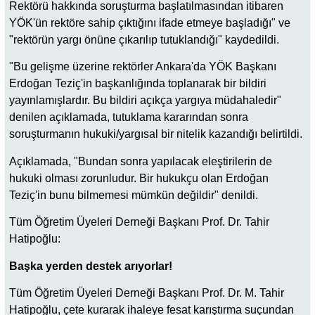
Rektörü hakkında soruşturma başlatılmasından itibaren
YÖK'ün rektöre sahip çıktığı­nı ifade etmeye başladığı" ve
"rektörün yargı önüne çıkarılıp tutuklandığı" kaydedildi.
"Bu gelişme üzerine rektörler Ankara'da YÖK Başkanı
Erdoğan Teziç'in başkanlığında toplana­rak bir bildiri
yayınlamışlardır. Bu bildiri açıkça yargıya müdahaledir"
denilen açıklamada, tu­tuklama kararından sonra
soruşturmanın huku­ki/yargısal bir nitelik kazandığı belirtildi.
Açıklamada, "Bundan sonra yapılacak eleştirile­rin de
hukuki olması zorunludur. Bir hukukçu olan Erdoğan
Teziç'in bunu bilmemesi mümkün değildir" denildi.
Tüm Öğretim Üyeleri Derneği Başkanı Prof. Dr. Tahir
Hatipoğlu:
Başka yerden destek arıyorlar!
Tüm Öğretim Üyeleri Derneği Başkanı Prof. Dr. M. Tahir
Hatipoğlu, çete kurarak ihaleye fesat karıştırma suçundan