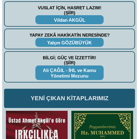
VUSLAT İÇİN, HASRET LAZIM!
(ŞİİR)
Vildan AKGÜL
YAPAY ZEKÂ HAKİKATİN NERESİNDE?
Yalçın GÖZÜBÜYÜK
BİLGİ; GÜÇ VE İZZETTİR!
(ŞİİR)
Ali ÇAĞIL - İHL ve Kamu
Yönetimi Mezunu
YENİ ÇIKAN KİTAPLARIMIZ