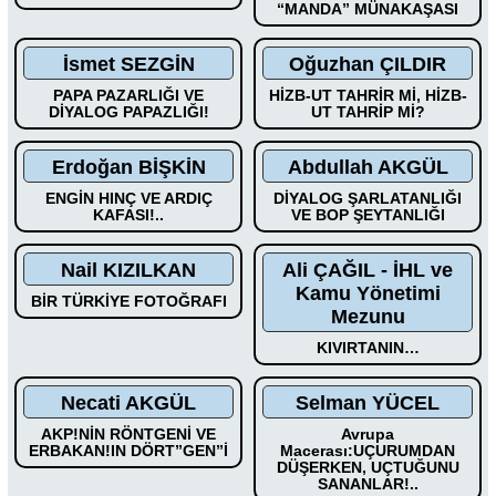
“MANDA” MÜNAKAŞASI
İsmet SEZGİN
Oğuzhan ÇILDIR
PAPA PAZARLIĞI VE
HİZB-UT TAHRİR Mİ, HİZB-
DİYALOG PAPAZLIĞI!
UT TAHRİP Mİ?
Erdoğan BİŞKİN
Abdullah AKGÜL
ENGİN HINÇ VE ARDIÇ
DİYALOG ŞARLATANLIĞI
KAFASI!..
VE BOP ŞEYTANLIĞI
Nail KIZILKAN
Ali ÇAĞIL - İHL ve
Kamu Yönetimi
BİR TÜRKİYE FOTOĞRAFI
Mezunu
KIVIRTANIN…
Necati AKGÜL
Selman YÜCEL
AKP!NİN RÖNTGENİ VE
Avrupa
ERBAKAN!IN DÖRT”GEN”İ
Macerası:UÇURUMDAN
DÜŞERKEN, UÇTUĞUNU
SANANLAR!..