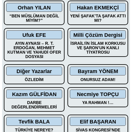
Orhan YILAN
Hakan EKMEKÇİ
“BEN MÜSLÜMAN DEĞİL
YENİ ŞAFAK’TA ŞAFAK ATTI
MİYİM?”
MI?
Ufuk EFE
Milli Çözüm Dergisi
AYIN AYNASI – R. T.
İSRAİL!İN İSLAM KORKUSU
ERDOĞAN, MEHMET
VE ŞARON’UN KANLI
KUTMAN VE YAHUDİ OFER
TİYATROSU
DOSYASI
Diğer Yazarlar
Bayram YÖNEM
ÖZLEDİM
ONURSUZ ADAM!
Kazım GÜLFİDAN
Necmiye TOPÇU
DARBE
YA RAHMAN !…
DEĞERLENDİRMELERİ
Tevfik BALA
Elif BAŞARAN
TÜRKİYE NEREYE?
SİVAS KONGRESİ’NDE