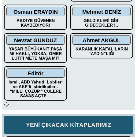
Osman ERAYDIN
Mehmet DENİZ
ABD!YE GÜVENEN
GELDİKLERİ GİBİ
KAYBEDİYOR!
GİDECEKLER !..
Nevzat GÜNDÜZ
Ahmet AKGÜL
YAŞAR BÜYÜKANIT PAŞA
KARANLIK KAFALILARIN
MI HAKLI, YOKSA; ÖMER
“AYDIN”LIĞI
LÜTFİ METE MAŞA MI?
Editör
İsrail, ABD Yahudi Lobileri
ve AKP’li işbirlikçileri:
“MİLLİ ÇÖZÜM” CÜLERE
SAVAŞ AÇTI!…
YENİ ÇIKACAK KİTAPLARIMIZ