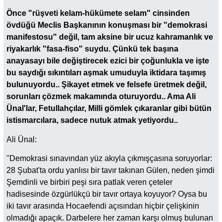
Önce "rüşveti kelam-hükümete selam" cinsinden
övdüğü Meclis Başkanının konuşması bir "demokrasi
manifestosu" değil, tam aksine bir ucuz kahramanlık ve
riyakarlık "fasa-fiso" suydu. Çünkü tek başına
anayasayı bile değiştirecek ezici bir çoğunlukla ve işte
bu saydığı sıkıntıları aşmak umuduyla iktidara taşımış
bulunuyordu.. Şikayet etmek ve felsefe üretmek değil,
sorunları çözmek makamında oturuyordu.. Ama Ali
Ünal'lar, Fetullahçılar, Milli gömlek çıkaranlar gibi bütün
istismarcılara, sadece nutuk atmak yetiyordu..
Ali Ünal:
"Demokrasi sınavından yüz akıyla çıkmışçasına soruyorlar:
28 Şubat'ta ordu yanlısı bir tavır takınan Gülen, neden şimdi
Şemdinli ve birbiri peşi sıra patlak veren çeteler
hadisesinde özgürlükçü bir tavır ortaya koyuyor? Oysa bu
iki tavır arasında Hocaefendi açısından hiçbir çelişkinin
olmadığı apaçık. Darbelere her zaman karşı olmuş bulunan