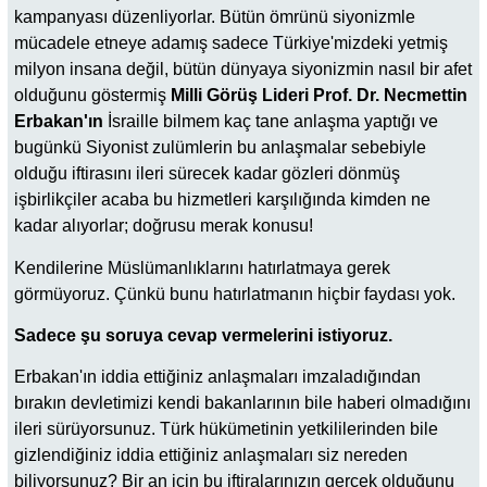
kampanyası düzenliyorlar. Bütün ömrünü siyonizmle
mücadele etneye adamış sadece Türkiye'mizdeki yetmiş
milyon insana değil, bütün dünyaya siyonizmin nasıl bir afet
olduğunu göstermiş
Milli Görüş Lideri Prof. Dr. Necmettin
Erbakan'ın
İsraille bilmem kaç tane anlaşma yaptığı ve
bugünkü Siyonist zulümlerin bu anlaşmalar sebebiyle
olduğu iftirasını ileri sürecek kadar gözleri dönmüş
işbirlikçiler acaba bu hizmetleri karşılığında kimden ne
kadar alıyorlar; doğrusu merak konusu!
Kendilerine Müslümanlıklarını hatırlatmaya gerek
görmüyoruz. Çünkü bunu hatırlatmanın hiçbir faydası yok.
Sadece şu soruya cevap vermelerini istiyoruz.
Erbakan'ın iddia ettiğiniz anlaşmaları imzaladığından
bırakın devletimizi kendi bakanlarının bile haberi olmadığını
ileri sürüyorsunuz. Türk hükümetinin yetkililerinden bile
gizlendiğiniz iddia ettiğiniz anlaşmaları siz nereden
biliyorsunuz? Bir an için bu iftiralarınızın gerçek olduğunu