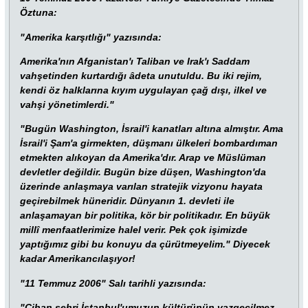
Öztuna:
"Amerika karşıtlığı" yazısında:
Amerika'nın Afganistan'ı Taliban ve Irak'ı Saddam
vahşetinden kurtardığı âdeta unutuldu. Bu iki rejim,
kendi öz halklarına kıyım uygulayan çağ dışı, ilkel ve
vahşi yönetimlerdi."
"Bugün Washington, İsrail'i kanatları altına almıştır. Ama
İsrail'i Şam'a girmekten, düşmanı ülkeleri bombardıman
etmekten alıkoyan da Amerika'dır. Arap ve Müslüman
devletler değildir. Bugün bize düşen, Washington'da
üzerinde anlaşmaya varılan stratejik vizyonu hayata
geçirebilmek hüneridir. Dünyanın 1. devleti ile
anlaşamayan bir politika, kör bir politikadır. En büyük
millî menfaatlerimize halel verir. Pek çok işimizde
yaptığımız gibi bu konuyu da çürütmeyelim." Diyecek
kadar Amerikancılaşıyor!
"11 Temmuz 2006" Salı tarihli yazısında:
"Cihan şehri İstanbul'umuzun kültürünün vazgeçilmez