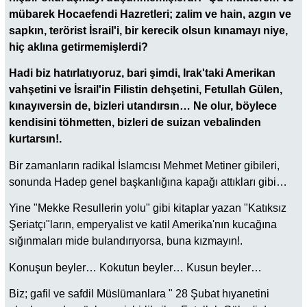
mübarek Hocaefendi Hazretleri; zalim ve hain, azgın ve
sapkın, terörist İsrail'i, bir kerecik olsun kınamayı niye,
hiç aklına getirmemişlerdi?
Hadi biz hatırlatıyoruz, bari şimdi, Irak'taki Amerikan
vahşetini ve İsrail'in Filistin dehşetini, Fetullah Gülen,
kınayıversin de, bizleri utandırsın… Ne olur, böylece
kendisini töhmetten, bizleri de suizan vebalinden
kurtarsın!.
Bir zamanların radikal İslamcısı Mehmet Metiner gibileri,
sonunda Hadep genel başkanlığına kapağı attıkları gibi…
Yine "Mekke Resullerin yolu" gibi kitaplar yazan "Katıksız
Şeriatçı"ların, emperyalist ve katil Amerika'nın kucağına
sığınmaları mide bulandırıyorsa, buna kızmayın!.
Konuşun beyler… Kokutun beyler… Kusun beyler…
Biz; gafil ve safdil Müslümanlara " 28 Şubat hıyanetini