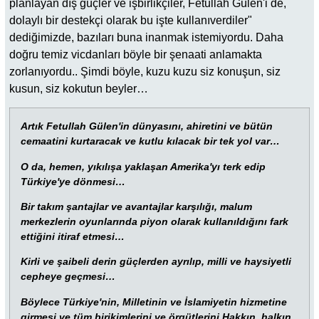
planlayan dış güçler ve işbirlikçiler, Fetullah Gülen'i de,
dolaylı bir destekçi olarak bu işte kullanıverdiler"
dediğimizde, bazıları buna inanmak istemiyordu. Daha
doğru temiz vicdanları böyle bir şenaati anlamakta
zorlanıyordu.. Şimdi böyle, kuzu kuzu siz konuşun, siz
kusun, siz kokutun beyler…
Artık Fetullah Gülen'in dünyasını, ahiretini ve bütün
cemaatini kurtaracak ve kutlu kılacak bir tek yol var…
O da, hemen, yıkılışa yaklaşan Amerika'yı terk edip
Türkiye'ye dönmesi…
Bir takım şantajlar ve avantajlar karşılığı, malum
merkezlerin oyunlarında piyon olarak kullanıldığını fark
ettiğini itiraf etmesi…
Kirli ve şaibeli derin güçlerden ayrılıp, milli ve haysiyetli
cepheye geçmesi…
Böylece Türkiye'nin, Milletinin ve İslamiyetin hizmetine
girmesi ve tüm birikimlerini ve örgütlerini Hakkın, halkın