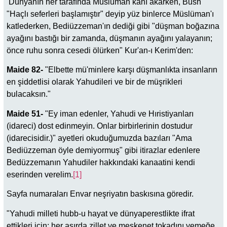
Dünyanın her tarafında Müslüman kanı akarken, Bush
"Haçlı seferleri başlamıştır" deyip yüz binlerce Müslüman'ı
katlederken, Bediüzzeman'ın dediği gibi "düşman boğazına
ayağını bastığı bir zamanda, düşmanın ayağını yalayanın;
önce ruhu sonra cesedi ölürken" Kur'an-ı Kerim'den:
Maide 82-
"Elbette mü'minlere karşı düşmanlıkta insanların
en şiddetlisi olarak Yahudileri ve bir de müşrikleri
bulacaksın."
Maide 51-
"Ey iman edenler, Yahudi ve Hıristiyanları
(idareci) dost edinmeyin. Onlar birbirlerinin dostudur
(idarecisidir.)" ayetleri okuduğumuzda bazıları "Ama
Bediüzzeman öyle demiyormuş" gibi itirazlar edenlere
Bedüzzemanın Yahudiler hakkındaki kanaatini kendi
eserinden verelim.
[1]
Sayfa numaraları Envar neşriyatın baskısına göredir.
"Yahudi milleti hubb-u hayat ve dünyaperestlikte ifrat
ettikleri için; her asırda zillet ve meskenet tokadını yemeğe