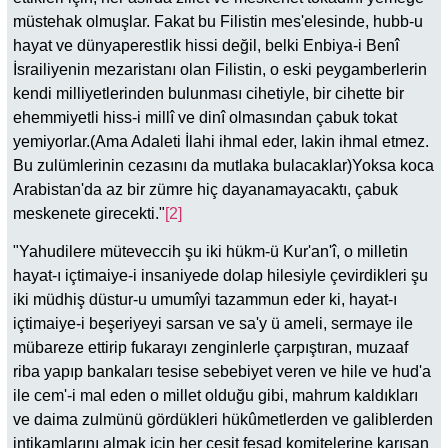
müstehak olmuşlar. Fakat bu Filistin mes'elesinde, hubb-u
hayat ve dünyaperestlik hissi değil, belki Enbiya-i Benî
İsrailiyenin mezaristanı olan Filistin, o eski peygamberlerin
kendi milliyetlerinden bulunması cihetiyle, bir cihette bir
ehemmiyetli hiss-i millî ve dinî olmasından çabuk tokat
yemiyorlar.(Ama Adaleti İlahi ihmal eder, lakin ihmal etmez.
Bu zulümlerinin cezasını da mutlaka bulacaklar)Yoksa koca
Arabistan'da az bir zümre hiç dayanamayacaktı, çabuk
meskenete girecekti."
[2]
"Yahudilere müteveccih şu iki hükm-ü Kur'an'î, o milletin
hayat-ı içtimaiye-i insaniyede dolap hilesiyle çevirdikleri şu
iki müdhiş düstur-u umumîyi tazammun eder ki, hayat-ı
içtimaiye-i beşeriyeyi sarsan ve sa'y ü ameli, sermaye ile
mübareze ettirip fukarayı zenginlerle çarpıştıran, muzaaf
riba yapıp bankaları tesise sebebiyet veren ve hile ve hud'a
ile cem'-i mal eden o millet olduğu gibi, mahrum kaldıkları
ve daima zulmünü gördükleri hükûmetlerden ve galiblerden
intikamlarını almak için her çeşit fesad komitelerine karışan