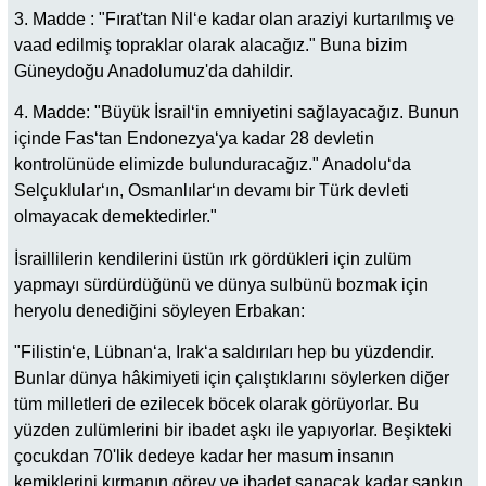
3. Madde : "Fırat'tan Nil‘e kadar olan araziyi kurtarılmış ve
vaad edilmiş topraklar olarak alacağız." Buna bizim
Güneydoğu Anadolumuz'da dahildir.
4. Madde: "Büyük İsrail‘in emniyetini sağlayacağız. Bunun
içinde Fas‘tan Endonezya‘ya kadar 28 devletin
kontrolünüde elimizde bulunduracağız." Anadolu‘da
Selçuklular‘ın, Osmanlılar‘ın devamı bir Türk devleti
olmayacak demektedirler."
İsraillilerin kendilerini üstün ırk gördükleri için zulüm
yapmayı sürdürdüğünü ve dünya sulbünü bozmak için
heryolu denediğini söyleyen Erbakan:
"Filistin‘e, Lübnan‘a, Irak‘a saldırıları hep bu yüzdendir.
Bunlar dünya hâkimiyeti için çalıştıklarını söylerken diğer
tüm milletleri de ezilecek böcek olarak görüyorlar. Bu
yüzden zulümlerini bir ibadet aşkı ile yapıyorlar. Beşikteki
çocukdan 70'lik dedeye kadar her masum insanın
kemiklerini kırmanın görev ve ibadet sanacak kadar sapkın