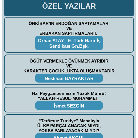
ÖZEL YAZILAR
ÖNKİBAR’IN ERDOĞAN SAPTAMALARI
VE
ERBAKAN SAPTIRMALARI!..
Orhan ATAY - E. Türk Harb-İş
Sendikası Gn.Bşk.
ÖĞÜT VERMEKLE ÖVÜNMEK AYRIDIR
VE
KARAKTER ÇOCUKLUKTA OLUŞMAKTADIR
Neslihan BAYRAKTAR
Hz. Peygamberimizin Yüzük Mührü:
“ALLAH-RESUL-MUHAMMET”
İsmet SEZGİN
“Terörsüz Türkiye” Masalıyla
ÜLKE PARÇALANACAK MIYDI;
YOKSA PARLAYACAK MIYDI?
Ahmet AKGÜL