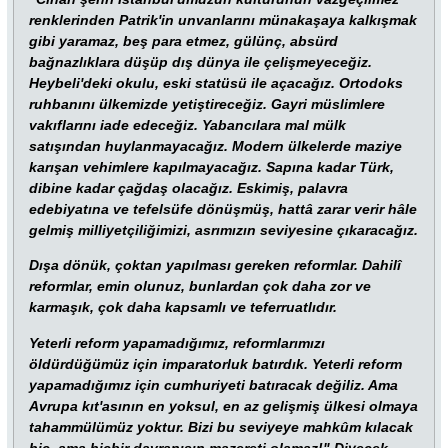
renklerinden Patrik'in unvanlarını münakaşaya kalkışmak
gibi yaramaz, beş para etmez, gülünç, absürd
bağnazlıklara düşüp dış dünya ile çelişmeyeceğiz.
Heybeli'deki okulu, eski statüsü ile açacağız. Ortodoks
ruhbanını ülkemizde yetiştireceğiz. Gayri müslimlere
vakıflarını iade edeceğiz. Yabancılara mal mülk
satışından huylanmayacağız. Modern ülkelerde maziye
karışan vehimlere kapılmayacağız. Sapına kadar Türk,
dibine kadar çağdaş olacağız. Eskimiş, palavra
edebiyatına ve tefelsüfe dönüşmüş, hattâ zarar verir hâle
gelmiş milliyetçiliğimizi, asrımızın seviyesine çıkaracağız.
Dışa dönük, çoktan yapılması gereken reformlar. Dahilî
reformlar, emin olunuz, bunlardan çok daha zor ve
karmaşık, çok daha kapsamlı ve teferruatlıdır.
Yeterli reform yapamadığımız, reformlarımızı
öldürdüğümüz için imparatorluk batırdık. Yeterli reform
yapamadığımız için cumhuriyeti batıracak değiliz. Ama
Avrupa kıt'asının en yoksul, en az gelişmiş ülkesi olmaya
tahammülümüz yoktur. Bizi bu seviyeye mahkûm kılacak
hiç, ama hiçbir davranışın mazereti olamaz!" Diyecek