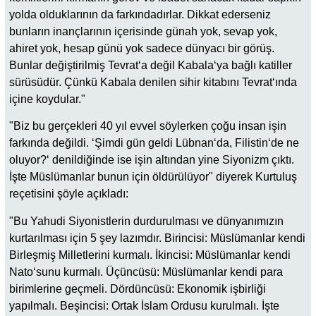
yolda olduklarının da farkındadırlar. Dikkat ederseniz
bunların inançlarının içerisinde günah yok, sevap yok,
ahiret yok, hesap günü yok sadece dünyacı bir görüş.
Bunlar değiştirilmiş Tevrat‘a değil Kabala‘ya bağlı katiller
sürüsüdür. Çünkü Kabala denilen sihir kitabını Tevrat‘ında
içine koydular."
"Biz bu gerçekleri 40 yıl evvel söylerken çoğu insan işin
farkında değildi. ‘Şimdi gün geldi Lübnan‘da, Filistin‘de ne
oluyor?‘ denildiğinde ise işin altından yine Siyonizm çıktı.
İşte Müslümanlar bunun için öldürülüyor" diyerek Kurtuluş
reçetisini şöyle açıkladı:
"Bu Yahudi Siyonistlerin durdurulması ve dünyanımızın
kurtarılması için 5 şey lazımdır. Birincisi: Müslümanlar kendi
Birleşmiş Milletlerini kurmalı. İkincisi: Müslümanlar kendi
Nato‘sunu kurmalı. Üçüncüsü: Müslümanlar kendi para
birimlerine geçmeli. Dördüncüsü: Ekonomik işbirliği
yapılmalı. Beşincisi: Ortak İslam Ordusu kurulmalı. İşte