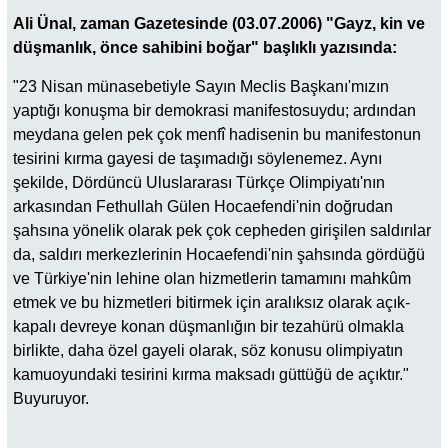
Ali Ünal, zaman Gazetesinde (03.07.2006) "Gayz, kin ve
düşmanlık, önce sahibini boğar" başlıklı yazısında:
"23 Nisan münasebetiyle Sayın Meclis Başkanı'mızın
yaptığı konuşma bir demokrasi manifestosuydu; ardından
meydana gelen pek çok menfî hadisenin bu manifestonun
tesirini kırma gayesi de taşımadığı söylenemez. Aynı
şekilde, Dördüncü Uluslararası Türkçe Olimpiyatı'nın
arkasından Fethullah Gülen Hocaefendi'nin doğrudan
şahsına yönelik olarak pek çok cepheden girişilen saldırılar
da, saldırı merkezlerinin Hocaefendi'nin şahsında gördüğü
ve Türkiye'nin lehine olan hizmetlerin tamamını mahkûm
etmek ve bu hizmetleri bitirmek için aralıksız olarak açık-
kapalı devreye konan düşmanlığın bir tezahürü olmakla
birlikte, daha özel gayeli olarak, söz konusu olimpiyatın
kamuoyundaki tesirini kırma maksadı güttüğü de açıktır."
Buyuruyor.