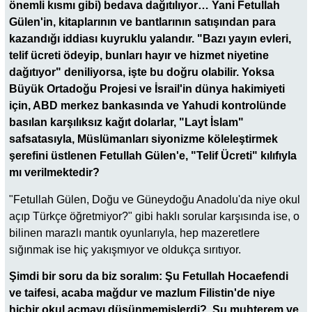
önemli kısmı gibi) bedava dağıtılıyor… Yani Fetullah
Gülen'in, kitaplarının ve bantlarının satışından para
kazandığı iddiası kuyruklu yalandır. "Bazı yayın evleri,
telif ücreti ödeyip, bunları hayır ve hizmet niyetine
dağıtıyor" deniliyorsa, işte bu doğru olabilir. Yoksa
Büyük Ortadoğu Projesi ve İsrail'in dünya hakimiyeti
için, ABD merkez bankasında ve Yahudi kontrolünde
basılan karşılıksız kağıt dolarlar, "Layt İslam"
safsatasıyla, Müslümanları siyonizme köleleştirmek
şerefini üstlenen Fetullah Gülen'e, "Telif Ücreti" kılıfıyla
mı verilmektedir?
"Fetullah Gülen, Doğu ve Güneydoğu Anadolu'da niye okul
açıp Türkçe öğretmiyor?" gibi haklı sorular karşısında ise, o
bilinen marazlı mantık oyunlarıyla, hep mazeretlere
sığınmak ise hiç yakışmıyor ve oldukça sırıtıyor.
Şimdi bir soru da biz soralım: Şu Fetullah Hocaefendi
ve taifesi, acaba mağdur ve mazlum Filistin'de niye
hiçbir okul açmayı düşünmemişlerdi? Şu muhterem ve