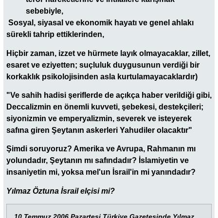
sebebiyle,
Sosyal, siyasal ve ekonomik hayatı ve genel ahlakı
sürekli tahrip ettiklerinden,
Hiçbir zaman, izzet ve hürmete layık olmayacaklar, zillet,
esaret ve eziyetten; suçluluk duygusunun verdiği bir
korkaklık psikolojisinden asla kurtulamayacaklardır)
"Ve sahih hadisi şeriflerde de açıkça haber verildiği gibi,
Deccalizmin en önemli kuvveti, şebekesi, destekçileri;
siyonizmin ve emperyalizmin, severek ve isteyerek
safına giren Şeytanın askerleri Yahudiler olacaktır"
Şimdi soruyoruz? Amerika ve Avrupa, Rahmanın mı
yolundadır, Şeytanın mı safındadır? İslamiyetin ve
insaniyetin mi, yoksa mel'un İsrail'in mi yanındadır?
Yılmaz Öztuna İsrail elçisi mi?
10 Temmuz 2006 Pazartesi Türkiye Gazetesinde Yılmaz