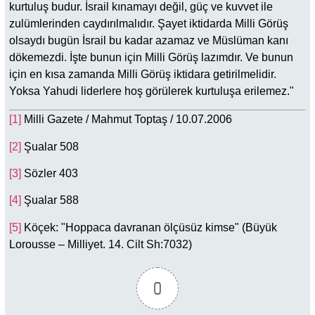
kurtuluş budur. İsrail kınamayı değil, güç ve kuvvet ile
zulümlerinden caydırılmalıdır. Şayet iktidarda Milli Görüş
olsaydı bugün İsrail bu kadar azamaz ve Müslüman kanı
dökemezdi. İşte bunun için Milli Görüş lazımdır. Ve bunun
için en kısa zamanda Milli Görüş iktidara getirilmelidir.
Yoksa Yahudi liderlere hoş görülerek kurtuluşa erilemez."
[1]
Milli Gazete / Mahmut Toptaş / 10.07.2006
[2]
Şualar 508
[3]
Sözler 403
[4]
Şualar 588
[5]
Köçek: "Hoppaca davranan ölçüsüz kimse" (Büyük
Lorousse – Milliyet. 14. Cilt Sh:7032)
0