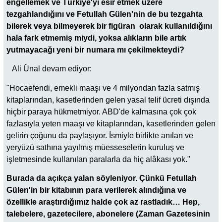
engellemek ve Türkiye'yi esir etmek üzere
tezgahlandığını ve Fetullah Gülen'nin de bu tezgahta
bilerek veya bilmeyerek bir figüran olarak kullanıldığını
hala fark etmemiş miydi, yoksa alıkların bile artık
yutmayacağı yeni bir numara mı çekilmekteydi?
Ali Ünal devam ediyor:
"Hocaefendi, emekli maaşı ve 4 milyondan fazla satmış
kitaplarından, kasetlerinden gelen yasal telif ücreti dışında
hiçbir paraya hükmetmiyor. ABD'de kalmasına çok çok
fazlasıyla yeten maaşı ve kitaplarından, kasetlerinden gelen
gelirin çoğunu da paylaşıyor. İsmiyle birlikte anılan ve
yeryüzü sathına yayılmış müesseselerin kuruluş ve
işletmesinde kullanılan paralarla da hiç alâkası yok."
Burada da açıkça yalan söyleniyor. Çünkü Fetullah
Gülen'in bir kitabının para verilerek alındığına ve
özellikle araştırdığımız halde çok az rastladık… Hep,
talebelere, gazetecilere, abonelere (Zaman Gazetesinin