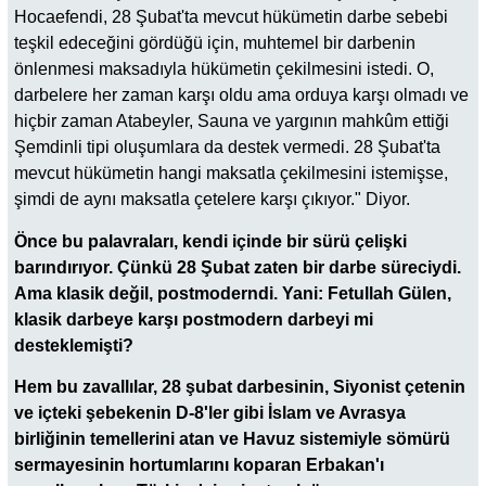
Hocaefendi, 28 Şubat'ta mevcut hükümetin darbe sebebi
teşkil edeceğini gördüğü için, muhtemel bir darbenin
önlenmesi maksadıyla hükümetin çekilmesini istedi. O,
darbelere her zaman karşı oldu ama orduya karşı olmadı ve
hiçbir zaman Atabeyler, Sauna ve yargının mahkûm ettiği
Şemdinli tipi oluşumlara da destek vermedi. 28 Şubat'ta
mevcut hükümetin hangi maksatla çekilmesini istemişse,
şimdi de aynı maksatla çetelere karşı çıkıyor." Diyor.
Önce bu palavraları, kendi içinde bir sürü çelişki
barındırıyor. Çünkü 28 Şubat zaten bir darbe süreciydi.
Ama klasik değil, postmoderndi. Yani: Fetullah Gülen,
klasik darbeye karşı postmodern darbeyi mi
desteklemişti?
Hem bu zavallılar, 28 şubat darbesinin, Siyonist çetenin
ve içteki şebekenin D-8'ler gibi İslam ve Avrasya
birliğinin temellerini atan ve Havuz sistemiyle sömürü
sermayesinin hortumlarını koparan Erbakan'ı