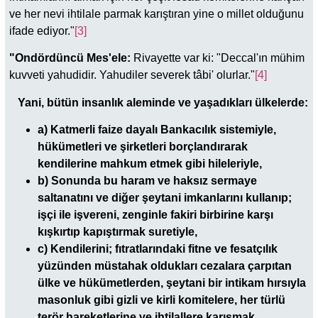
ve her nevi ihtilale parmak karıştıran yine o millet olduğunu
ifade ediyor."
[3]
"Ondördüncü Mes'ele:
Rivayette var ki: "Deccal'ın mühim
kuvveti yahudidir. Yahudiler severek tâbi' olurlar."
[4]
Yani, bütün insanlık aleminde ve yaşadıkları ülkelerde:
a)
Katmerli faize dayalı Bankacılık sistemiyle,
hükümetleri ve şirketleri borçlandırarak
kendilerine mahkum etmek gibi hileleriyle,
b)
Sonunda bu haram ve haksız sermaye
saltanatını ve diğer şeytani imkanlarını kullanıp;
işçi ile işvereni, zenginle fakiri birbirine karşı
kışkırtıp kapıştırmak suretiyle,
c)
Kendilerini; fıtratlarındaki fitne ve fesatçılık
yüzünden müstahak oldukları cezalara çarpıtan
ülke ve hükümetlerden, şeytani bir intikam hırsıyla
masonluk gibi gizli ve kirli komitelere, her türlü
terör hareketlerine ve ihtilallere karışmak