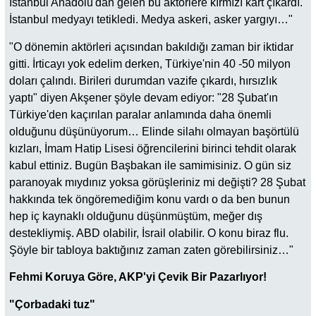
İstanbul Anadolu'dan gelen bu aktörlere kırmızı kart çıkardı.
İstanbul medyayı tetikledi. Medya askeri, asker yargıyı…"
"O dönemin aktörleri açısından bakıldığı zaman bir iktidar
gitti. İrticayı yok edelim derken, Türkiye'nin 40 -50 milyon
doları çalındı. Birileri durumdan vazife çıkardı, hırsızlık
yaptı" diyen Akşener şöyle devam ediyor: "28 Şubat'ın
Türkiye'den kaçırılan paralar anlamında daha önemli
olduğunu düşünüyorum… Elinde silahı olmayan başörtülü
kızları, İmam Hatip Lisesi öğrencilerini birinci tehdit olarak
kabul ettiniz. Bugün Başbakan ile samimisiniz. O gün siz
paranoyak mıydınız yoksa görüşleriniz mi değişti? 28 Şubat
hakkında tek öngöremediğim konu vardı o da ben bunun
hep iç kaynaklı olduğunu düşünmüştüm, meğer dış
destekliymiş. ABD olabilir, İsrail olabilir. O konu biraz flu.
Şöyle bir tabloya baktığınız zaman zaten görebilirsiniz…"
Fehmi Koruya Göre, AKP'yi Çevik Bir Pazarlıyor!
"Çorbadaki tuz"