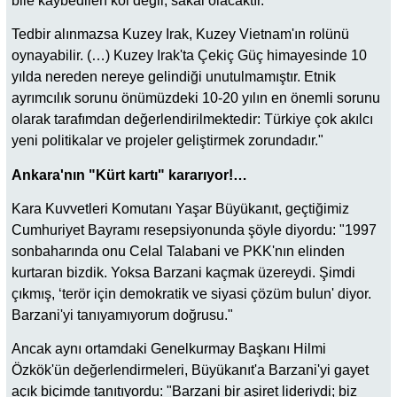
bile kaybedilen kol değil, sakal olacaktır.
Tedbir alınmazsa Kuzey Irak, Kuzey Vietnam'ın rolünü
oynayabilir. (…) Kuzey Irak'ta Çekiç Güç himayesinde 10
yılda nereden nereye gelindiği unutulmamıştır. Etnik
ayrımcılık sorunu önümüzdeki 10-20 yılın en önemli sorunu
olarak tarafımdan değerlendirilmektedir: Türkiye çok akılcı
yeni politikalar ve projeler geliştirmek zorundadır."
Ankara'nın "Kürt kartı" kararıyor!…
Kara Kuvvetleri Komutanı Yaşar Büyükanıt, geçtiğimiz
Cumhuriyet Bayramı resepsiyonunda şöyle diyordu: "1997
sonbaharında onu Celal Talabani ve PKK'nın elinden
kurtaran bizdik. Yoksa Barzani kaçmak üzereydi. Şimdi
çıkmış, ‘terör için demokratik ve siyasi çözüm bulun' diyor.
Barzani'yi tanıyamıyorum doğrusu."
Ancak aynı ortamdaki Genelkurmay Başkanı Hilmi
Özkök'ün değerlendirmeleri, Büyükanıt'a Barzani'yi gayet
açık biçimde tanıtıyordu: "Barzani bir aşiret lideriydi; biz