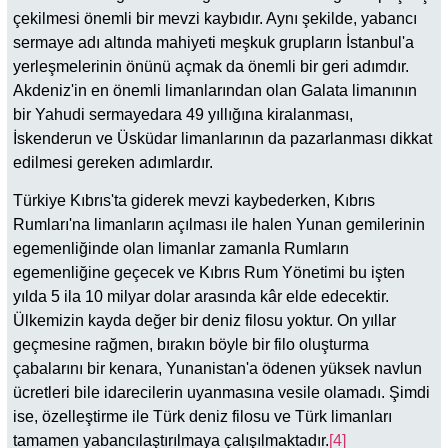
çekilmesi önemli bir mevzi kaybıdır. Aynı şekilde, yabancı
sermaye adı altında mahiyeti meşkuk grupların İstanbul'a
yerleşmelerinin önünü açmak da önemli bir geri adımdır.
Akdeniz'in en önemli limanlarından olan Galata limanının
bir Yahudi sermayedara 49 yıllığına kiralanması,
İskenderun ve Üsküdar limanlarının da pazarlanması dikkat
edilmesi gereken adımlardır.
Türkiye Kıbrıs'ta giderek mevzi kaybederken, Kıbrıs
Rumları'na limanların açılması ile halen Yunan gemilerinin
egemenliğinde olan limanlar zamanla Rumların
egemenliğine geçecek ve Kıbrıs Rum Yönetimi bu işten
yılda 5 ila 10 milyar dolar arasında kâr elde edecektir.
Ülkemizin kayda değer bir deniz filosu yoktur. On yıllar
geçmesine rağmen, bırakın böyle bir filo oluşturma
çabalarını bir kenara, Yunanistan'a ödenen yüksek navlun
ücretleri bile idarecilerin uyanmasına vesile olamadı. Şimdi
ise, özelleştirme ile Türk deniz filosu ve Türk limanları
tamamen yabancılaştırılmaya çalışılmaktadır.
[4]