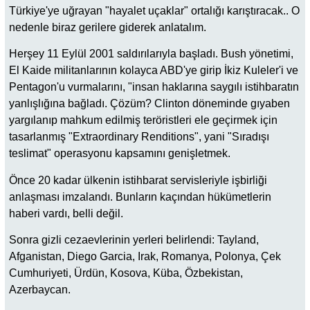
Türkiye'ye uğrayan "hayalet uçaklar" ortalığı karıştıracak.. O
nedenle biraz gerilere giderek anlatalım.
Herşey 11 Eylül 2001 saldırılarıyla başladı. Bush yönetimi,
El Kaide militanlarının kolayca ABD'ye girip İkiz Kuleler'i ve
Pentagon'u vurmalarını, "insan haklarına saygılı istihbaratın
yanlışlığına bağladı. Çözüm? Clinton döneminde gıyaben
yargılanıp mahkum edilmiş teröristleri ele geçirmek için
tasarlanmış "Extraordinary Renditions", yani "Sıradışı
teslimat" operasyonu kapsamını genişletmek.
Önce 20 kadar ülkenin istihbarat servisleriyle işbirliği
anlaşması imzalandı. Bunların kaçından hükümetlerin
haberi vardı, belli değil.
Sonra gizli cezaevlerinin yerleri belirlendi: Tayland,
Afganistan, Diego Garcia, Irak, Romanya, Polonya, Çek
Cumhuriyeti, Ürdün, Kosova, Küba, Özbekistan,
Azerbaycan.