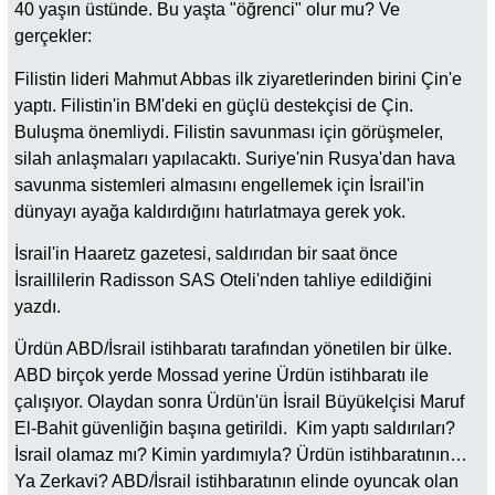
40 yaşın üstünde. Bu yaşta "öğrenci" olur mu? Ve
gerçekler:
Filistin lideri Mahmut Abbas ilk ziyaretlerinden birini Çin'e
yaptı. Filistin'in BM'deki en güçlü destekçisi de Çin.
Buluşma önemliydi. Filistin savunması için görüşmeler,
silah anlaşmaları yapılacaktı. Suriye'nin Rusya'dan hava
savunma sistemleri almasını engellemek için İsrail'in
dünyayı ayağa kaldırdığını hatırlatmaya gerek yok.
İsrail'in Haaretz gazetesi, saldırıdan bir saat önce
İsraillilerin Radisson SAS Oteli'nden tahliye edildiğini
yazdı.
Ürdün ABD/İsrail istihbaratı tarafından yönetilen bir ülke.
ABD birçok yerde Mossad yerine Ürdün istihbaratı ile
çalışıyor. Olaydan sonra Ürdün'ün İsrail Büyükelçisi Maruf
El-Bahit güvenliğin başına getirildi. Kim yaptı saldırıları?
İsrail olamaz mı? Kimin yardımıyla? Ürdün istihbaratının…
Ya Zerkavi? ABD/İsrail istihbaratının elinde oyuncak olan