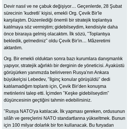
Devir nasıl ve ne çabuk değişiyor… Geçenlerde, 28 Şubat
sürecinin 'kudretli' kişisi, emekli Org. Çevik Bir'le
karşılaştım. Düzenlediği önemli bir stratejik toplantıya
katılmaya söz vermiştim; gidebilseydim, kendisiyle daha
önce biraraya gelmiş olacaktım. İlk sözü, "Toplantıya
bekledik, gelmediniz" oldu Çevik Bir'in… Mâzeretimi
aktardım.
Org. Bir emekli olduktan sonra bazı kurumlara danışmanlık
yapıyor, stratejik ağırlıklı bir derginin de yöneticisi. Ayaküstü
görüşürken yanımızda beliriveren Rusya'nın Ankara
büyükelçisi Lebedev, "İlginç konular görüşüldü" dedi
katılamadığım toplantı için, Çevik Bir'den konuşma
metinlerini talep etti. İçimden "Keşke gidebilseydim"
düşüncesinin geçtiğini tahmin edebilirsiniz.
"Rusya NATO'ya katılacak. İlk yapması gereken, ordusunun
silâh ve gereçlerini NATO standartlarına yükseltmek. Bunun
için 100 milyar dolarlık bir fon kullanacak. Bu furyadan