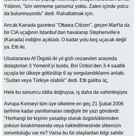
Yıldırım, "İzin vermeme şansımız yoktu. Zaten içinde yolcu
da bulunmuyordu" dedi. Rahatlatmak için.
Ancak Kanada gazetesi "Ottawa Citizen", geçen Mart'ta da
bir CIA uçağının İstanbul'dan havalanıp Stephenville'e
(Kanada) indiğini açıkladı. O kadar yolu boş uçacak değil
ya. Etti iki.
Uluslararası Af Örgütü iki yıl gizli cezaevleri arasında
dolaştırılan 3 Yemenli'yi buldu. Biri Ürdün'den 3-4 saatlik
uçuşla bir ülkeye götürülüp 6 ay sorgulandıklarını anlattı,
"Sudan veya Türkiye olabilir" dedi. Etti galiba üç.
Hele bu sonuncu iddia doğruysa, iş daha da vahimleşiyor.
Avrupa Konseyi tüm üye ülkelere en geç 21 Şubat 2006
tarihine kadar yanıtlamaları isteğiyle bir yazı gönderdi:
"Herhangi bir kişinin yasadışı olarak özgürlüklerinden
yoksun bırakılmasında veya nakledilmesinde ülkenizin
sorumluluğu var mı? Varsa bu tür olaylardan bilgi sahibi