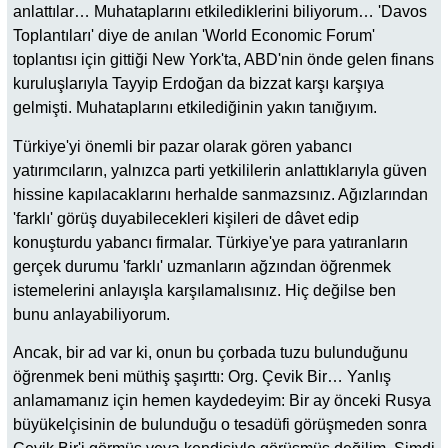
anlattılar… Muhataplarını etkilediklerini biliyorum… 'Davos
Toplantıları' diye de anılan 'World Economic Forum'
toplantısı için gittiği New York'ta, ABD'nin önde gelen finans
kuruluşlarıyla Tayyip Erdoğan da bizzat karşı karşıya
gelmişti. Muhataplarını etkilediğinin yakın tanığıyım.
Türkiye'yi önemli bir pazar olarak gören yabancı
yatırımcıların, yalnızca parti yetkililerin anlattıklarıyla güven
hissine kapılacaklarını herhalde sanmazsınız. Ağızlarından
'farklı' görüş duyabilecekleri kişileri de dâvet edip
konuşturdu yabancı firmalar. Türkiye'ye para yatıranların
gerçek durumu 'farklı' uzmanların ağzından öğrenmek
istemelerini anlayışla karşılamalısınız. Hiç değilse ben
bunu anlayabiliyorum.
Ancak, bir ad var ki, onun bu çorbada tuzu bulunduğunu
öğrenmek beni müthiş şaşırttı: Org. Çevik Bir… Yanlış
anlamamanız için hemen kaydedeyim: Bir ay önceki Rusya
büyükelçisinin de bulunduğu o tesadüfi görüşmeden sonra