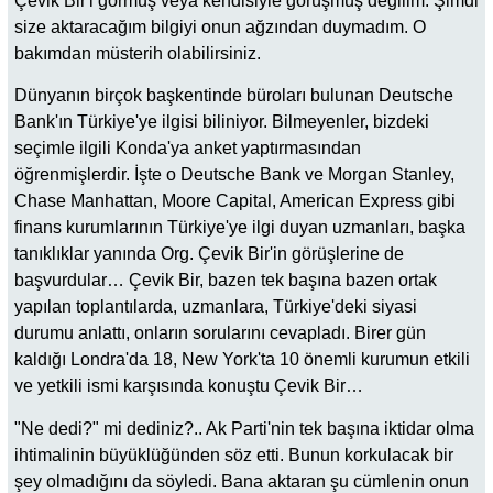
Çevik Bir'i görmüş veya kendisiyle görüşmüş değilim. Şimdi
size aktaracağım bilgiyi onun ağzından duymadım. O
bakımdan müsterih olabilirsiniz.
Dünyanın birçok başkentinde büroları bulunan Deutsche
Bank'ın Türkiye'ye ilgisi biliniyor. Bilmeyenler, bizdeki
seçimle ilgili Konda'ya anket yaptırmasından
öğrenmişlerdir. İşte o Deutsche Bank ve Morgan Stanley,
Chase Manhattan, Moore Capital, American Express gibi
finans kurumlarının Türkiye'ye ilgi duyan uzmanları, başka
tanıklıklar yanında Org. Çevik Bir'in görüşlerine de
başvurdular… Çevik Bir, bazen tek başına bazen ortak
yapılan toplantılarda, uzmanlara, Türkiye'deki siyasi
durumu anlattı, onların sorularını cevapladı. Birer gün
kaldığı Londra'da 18, New York'ta 10 önemli kurumun etkili
ve yetkili ismi karşısında konuştu Çevik Bir…
"Ne dedi?" mi dediniz?.. Ak Parti'nin tek başına iktidar olma
ihtimalinin büyüklüğünden söz etti. Bunun korkulacak bir
şey olmadığını da söyledi. Bana aktaran şu cümlenin onun