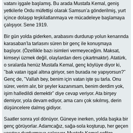
vatanı işgale başlamış. Bu arada Mustafa Kemal, geniş
yetkilerle Ordu müfettişi olarak Samsun'a gönderilmiş, yurt
içince dolaşıp teşkilatlanmaya ve mücadeleye başlamaya
çalışıyor. Sene 1919.
Bir gün yolda giderken, arabasını durdurup yolun kenarında
karasaban'la tarlasını süren bir genç ile konuşmaya
başlıyor. (Özellikle bazı isimleri vermeyeceğim. Maksat,
kimseyi üzmek değil, olaylardan ders çıkartmaktır). Atatürk,
o sıralarda henüz Mustafa Kemal, genç köylüye diyor ki,
"bak vatan işgal altına giriyor, sen burada ne yapıyorsun?"
Genç de, "Vallah bey, benim için vatan işte şu tarla. Onu
sürer, verim alır, bir şeyler kazanırsam, benim derdim yok,
işim halledildi demektir" diye cevap veriyor. Ata birşey
demiyor, yola devam ediyor, ama canı çok sıkılmış, derin
düşüncelere dalmış gidiyor.
Saatler sonra yol dönüyor. Güneye inerken, yolda başka bir
genç görüyorlar. Adamcağız, sağa-sola koşturup, her geçen