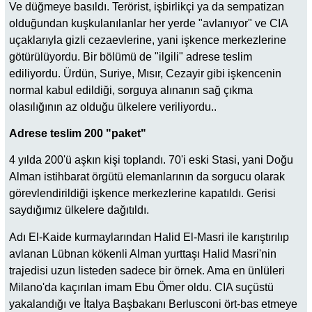
Ve düğmeye basıldı. Terörist, işbirlikçi ya da sempatizan
olduğundan kuşkulanılanlar her yerde "avlanıyor" ve CIA
uçaklarıyla gizli cezaevlerine, yani işkence merkezlerine
götürülüyordu. Bir bölümü de "ilgili" adrese teslim
ediliyordu. Ürdün, Suriye, Mısır, Cezayir gibi işkencenin
normal kabul edildiği, sorguya alınanın sağ çıkma
olasılığının az olduğu ülkelere veriliyordu..
Adrese
teslim 200 "paket"
4 yılda 200'ü aşkın kişi toplandı. 70'i eski Stasi, yani Doğu
Alman istihbarat örgütü elemanlarının da sorgucu olarak
görevlendirildiği işkence merkezlerine kapatıldı. Gerisi
saydığımız ülkelere dağıtıldı.
Adı El-Kaide kurmaylarından Halid El-Masri ile karıştırılıp
avlanan Lübnan kökenli Alman yurttaşı Halid Masri'nin
trajedisi uzun listeden sadece bir örnek. Ama en ünlüleri
Milano'da kaçırılan imam Ebu Ömer oldu. CIA suçüstü
yakalandığı ve İtalya Başbakanı Berlusconi ört-bas etmeye