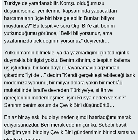
Türkiye de yararlanabilir. Komşu olduğumuzu
düşünürseniz, 'yenilenme' kapsamında yapacakları
harcamaların üçte biri bize gelebilir. Bunları biliyor
muydunuz?" Bu tespit ve soru Org. Bir'e ait; benim
yutkunduğumu görünce, "Belki biliyorsunuz, ama
yazılarınızda pek değinmiyorsunuz" deyiverdi…
Yutkunmamın bilmekle, ya da yazmadığım için tedirginlik
duymakla bir ilgisi yoktu. Benim zihnim, o tespitin kafama
üşüştürdüğü bir konudaydı. Dayanamayıp ağzımdan
çıkardım: "İyi de…" dedim "Kendi gerçekleştirebileceği tank
modernizasyonunu, bir milyar dolara yakın bir meblâğ
mukabilinde İsrail'e devreden Türkiye'ye, silâh ve
gereçlerinin modernleşmesi işini Rusya neden versin?"
Sanırım benim sorum da Çevik Bir'i düşündürttü…
En az bir ay eski bu olayı neden şimdi hatırladığımı merak
ediyorsunuzdur. Ben merak ederim çünkü. Sebebi basit:
İşittiğim yeni bir olay Çevik Bir'i gündemimin birinci sırasına
oturttu da ondan…