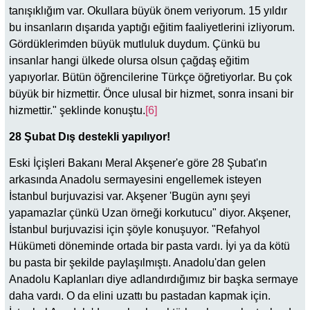
tanışıklığım var. Okullara büyük önem veriyorum. 15 yıldır
bu insanların dışarıda yaptığı eğitim faaliyetlerini izliyorum.
Gördüklerimden büyük mutluluk duydum. Çünkü bu
insanlar hangi ülkede olursa olsun çağdaş eğitim
yapıyorlar. Bütün öğrencilerine Türkçe öğretiyorlar. Bu çok
büyük bir hizmettir. Önce ulusal bir hizmet, sonra insani bir
hizmettir." şeklinde konuştu.
[6]
28 Şubat Dış destekli yapılıyor!
Eski İçişleri Bakanı Meral Akşener'e göre 28 Şubat'ın
arkasında Anadolu sermayesini engellemek isteyen
İstanbul burjuvazisi var. Akşener 'Bugün aynı şeyi
yapamazlar çünkü Uzan örneği korkutucu" diyor. Akşener,
İstanbul burjuvazisi için şöyle konuşuyor. "Refahyol
Hükümeti döneminde ortada bir pasta vardı. İyi ya da kötü
bu pasta bir şekilde paylaşılmıştı. Anadolu'dan gelen
Anadolu Kaplanları diye adlandırdığımız bir başka sermaye
daha vardı. O da elini uzattı bu pastadan kapmak için.