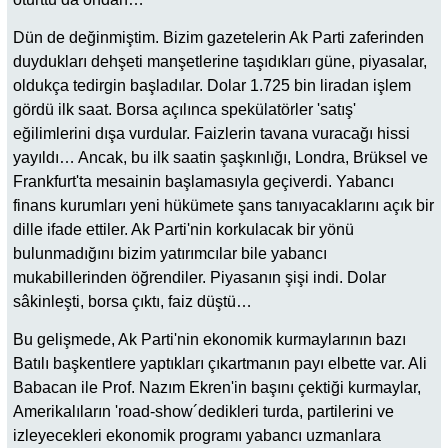
Dün de değinmiştim. Bizim gazetelerin Ak Parti zaferinden
duydukları dehşeti manşetlerine taşıdıkları güne, piyasalar,
oldukça tedirgin başladılar. Dolar 1.725 bin liradan işlem
gördü ilk saat. Borsa açılınca spekülatörler 'satış'
eğilimlerini dışa vurdular. Faizlerin tavana vuracağı hissi
yayıldı… Ancak, bu ilk saatin şaşkınlığı, Londra, Brüksel ve
Frankfurt'ta mesainin başlamasıyla geçiverdi. Yabancı
finans kurumları yeni hükümete şans tanıyacaklarını açık bir
dille ifade ettiler. Ak Parti'nin korkulacak bir yönü
bulunmadığını bizim yatırımcılar bile yabancı
mukabillerinden öğrendiler. Piyasanın şişi indi. Dolar
sâkinleşti, borsa çıktı, faiz düştü…
Bu gelişmede, Ak Parti'nin ekonomik kurmaylarının bazı
Batılı başkentlere yaptıkları çıkartmanın payı elbette var. Ali
Babacan ile Prof. Nazım Ekren'in başını çektiği kurmaylar,
Amerikalıların 'road-show´dedikleri turda, partilerini ve
izleyecekleri ekonomik programı yabancı uzmanlara