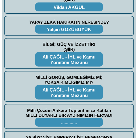
Vildan AKGÜL
YAPAY ZEKÂ HAKİKATİN NERESİNDE?
Yalçın GÖZÜBÜYÜK
BİLGİ; GÜÇ VE İZZETTİR!
(ŞİİR)
Ali ÇAĞIL - İHL ve Kamu
Yönetimi Mezunu
MİLLİ GÖRÜŞ, GÖMLEĞİMİZ Mİ;
YOKSA KİMLİĞİMİZ Mİ?
Ali ÇAĞIL - İHL ve Kamu
Yönetimi Mezunu
Milli Çözüm Ankara Toplantımıza Katılan
MİLLİ DUYARLI BİR AYDINIMIZIN FERYADI
.............
YA SİYONİST-EMPERYALİST HEGEMONYA