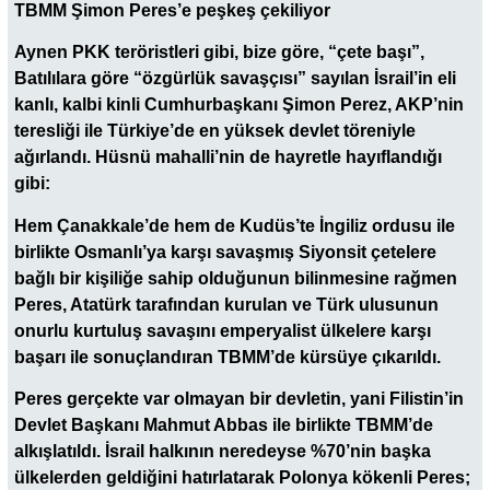
TBMM Şimon Peres’e peşkeş çekiliyor
Aynen PKK teröristleri gibi, bize göre, “çete başı”,
Batılılara göre “özgürlük savaşçısı” sayılan İsrail’in eli
kanlı, kalbi kinli Cumhurbaşkanı Şimon Perez, AKP’nin
teresliği ile Türkiye’de en yüksek devlet töreniyle
ağırlandı. Hüsnü mahalli’nin de hayretle hayıflandığı
gibi:
Hem Çanakkale’de hem de Kudüs’te İngiliz ordusu ile
birlikte Osmanlı’ya karşı savaşmış Siyonsit çetelere
bağlı bir kişiliğe sahip olduğunun bilinmesine rağmen
Peres, Atatürk tarafından kurulan ve Türk ulusunun
onurlu kurtuluş savaşını emperyalist ülkelere karşı
başarı ile sonuçlandıran TBMM’de kürsüye çıkarıldı.
Peres gerçekte var olmayan bir devletin, yani Filistin’in
Devlet Başkanı Mahmut Abbas ile birlikte TBMM’de
alkışlatıldı. İsrail halkının neredeyse %70’nin başka
ülkelerden geldiğini hatırlatarak Polonya kökenli Peres;