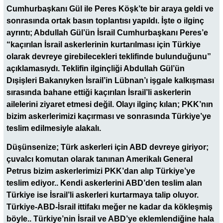
Cumhurbaşkanı Gül ile Peres Köşk’te bir araya geldi ve
sonrasında ortak basın toplantısı yapıldı. İşte o ilginç
ayrıntı; Abdullah Gül’ün İsrail Cumhurbaşkanı Peres’e
“kaçırılan İsrail askerlerinin kurtarılması için Türkiye
olarak devreye girebilecekleri teklifinde bulunduğunu”
açıklamasıydı. Teklifin ilginçliği Abdullah Gül’ün
Dışişleri Bakanıyken İsrail’in Lübnan’ı işgale kalkışması
sırasında bahane ettiği kaçırılan İsrail’li askerlerin
ailelerini ziyaret etmesi değil. Olayı ilginç kılan; PKK’nın
bizim askerlerimizi kaçırması ve sonrasında Türkiye’ye
teslim edilmesiyle alakalı.
Düşünsenize; Türk askerleri için ABD devreye giriyor;
çuvalcı komutan olarak tanınan Amerikalı General
Petrus bizim askerlerimizi PKK’dan alıp Türkiye’ye
teslim ediyor.. Kendi askerlerini ABD’den teslim alan
Türkiye ise İsrail’li askerleri kurtarmaya talip oluyor.
Türkiye-ABD-İsrail ittifakı meğer ne kadar da kökleşmiş
böyle.. Türkiye’nin İsrail ve ABD’ye eklemlendiğine hala