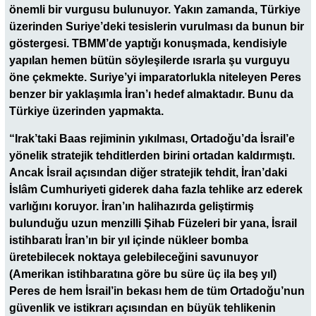
önemli bir vurgusu bulunuyor. Yakın zamanda, Türkiye
üzerinden Suriye’deki tesislerin vurulması da bunun bir
göstergesi. TBMM’de yaptığı konuşmada, kendisiyle
yapılan hemen bütün söyleşilerde ısrarla şu vurguyu
öne çekmekte. Suriye’yi imparatorlukla niteleyen Peres
benzer bir yaklaşımla İran’ı hedef almaktadır. Bunu da
Türkiye üzerinden yapmakta.
“Irak’taki Baas rejiminin yıkılması, Ortadoğu’da İsrail’e
yönelik stratejik tehditlerden birini ortadan kaldırmıştı.
Ancak İsrail açısından diğer stratejik tehdit, İran’daki
İslâm Cumhuriyeti giderek daha fazla tehlike arz ederek
varlığını koruyor. İran’ın halihazırda geliştirmiş
bulunduğu uzun menzilli Şihab Füzeleri bir yana, İsrail
istihbaratı İran’ın bir yıl içinde nükleer bomba
üretebilecek noktaya gelebileceğini savunuyor
(Amerikan istihbaratına göre bu süre üç ila beş yıl)
Peres de hem İsrail’in bekası hem de tüm Ortadoğu’nun
güvenlik ve istikrarı açısından en büyük tehlikenin