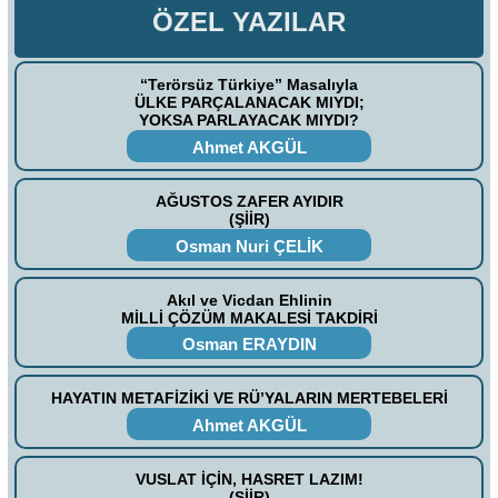
ÖZEL YAZILAR
“Terörsüz Türkiye” Masalıyla
ÜLKE PARÇALANACAK MIYDI;
YOKSA PARLAYACAK MIYDI?
Ahmet AKGÜL
AĞUSTOS ZAFER AYIDIR
(ŞİİR)
Osman Nuri ÇELİK
Akıl ve Vicdan Ehlinin
MİLLİ ÇÖZÜM MAKALESİ TAKDİRİ
Osman ERAYDIN
HAYATIN METAFİZİKİ VE RÜ’YALARIN MERTEBELERİ
Ahmet AKGÜL
VUSLAT İÇİN, HASRET LAZIM!
(ŞİİR)