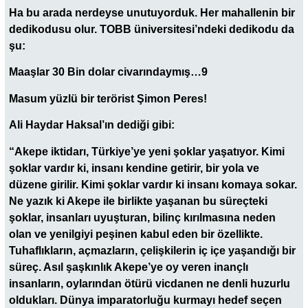
Ha bu arada nerdeyse unutuyorduk. Her mahallenin bir
dedikodusu olur. TOBB üniversitesi’ndeki dedikodu da
şu:
Maaşlar 30 Bin dolar civarındaymış…9
Masum yüzlü bir terörist Şimon Peres!
Ali Haydar Haksal’ın dediği gibi:
“Akepe iktidarı, Türkiye’ye yeni şoklar yaşatıyor. Kimi
şoklar vardır ki, insanı kendine getirir, bir yola ve
düzene girilir. Kimi şoklar vardır ki insanı komaya sokar.
Ne yazık ki Akepe ile birlikte yaşanan bu süreçteki
şoklar, insanları uyuşturan, bilinç kırılmasına neden
olan ve yenilgiyi peşinen kabul eden bir özellikte.
Tuhaflıkların, açmazların, çelişkilerin iç içe yaşandığı bir
süreç. Asıl şaşkınlık Akepe’ye oy veren inançlı
insanların, oylarından ötürü vicdanen ne denli huzurlu
oldukları. Dünya imparatorluğu kurmayı hedef seçen