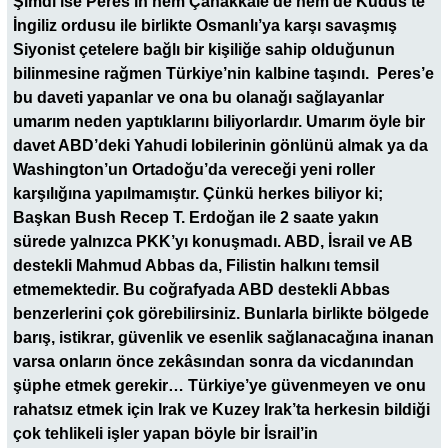
Şimdi ise Peres’in hem Çanakkale’de hem de Kudüs’te
İngiliz ordusu ile birlikte Osmanlı’ya karşı savaşmış
Siyonist çetelere bağlı bir kişiliğe sahip olduğunun
bilinmesine rağmen Türkiye’nin kalbine taşındı. Peres’e
bu daveti yapanlar ve ona bu olanağı sağlayanlar
umarım neden yaptıklarını biliyorlardır. Umarım öyle bir
davet ABD’deki Yahudi lobilerinin gönlünü almak ya da
Washington’un Ortadoğu’da vereceği yeni roller
karşılığına yapılmamıştır. Çünkü herkes biliyor ki;
Başkan Bush Recep T. Erdoğan ile 2 saate yakın
sürede yalnızca PKK’yı konuşmadı. ABD, İsrail ve AB
destekli Mahmud Abbas da, Filistin halkını temsil
etmemektedir. Bu coğrafyada ABD destekli Abbas
benzerlerini çok görebilirsiniz. Bunlarla birlikte bölgede
barış, istikrar, güvenlik ve esenlik sağlanacağına inanan
varsa onların önce zekâsından sonra da vicdanından
şüphe etmek gerekir… Türkiye’ye güvenmeyen ve onu
rahatsız etmek için Irak ve Kuzey Irak’ta herkesin bildiği
çok tehlikeli işler yapan böyle bir İsrail’in