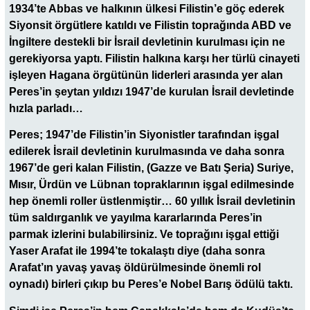
1934’te Abbas ve halkının ülkesi Filistin’e göç ederek
Siyonsit örgütlere katıldı ve Filistin toprağında ABD ve
İngiltere destekli bir İsrail devletinin kurulması için ne
gerekiyorsa yaptı. Filistin halkına karşı her türlü cinayeti
işleyen Hagana örgütünün liderleri arasında yer alan
Peres’in şeytan yıldızı 1947’de kurulan İsrail devletinde
hızla parladı…
Peres; 1947’de Filistin’in Siyonistler tarafından işgal
edilerek İsrail devletinin kurulmasında ve daha sonra
1967’de geri kalan Filistin, (Gazze ve Batı Şeria) Suriye,
Mısır, Ürdün ve Lübnan topraklarının işgal edilmesinde
hep önemli roller üstlenmiştir… 60 yıllık İsrail devletinin
tüm saldırganlık ve yayılma kararlarında Peres’in
parmak izlerini bulabilirsiniz. Ve toprağını işgal ettiği
Yaser Arafat ile 1994’te tokalaştı diye (daha sonra
Arafat’ın yavaş yavaş öldürülmesinde önemli rol
oynadı) birleri çıkıp bu Peres’e Nobel Barış ödülü taktı.