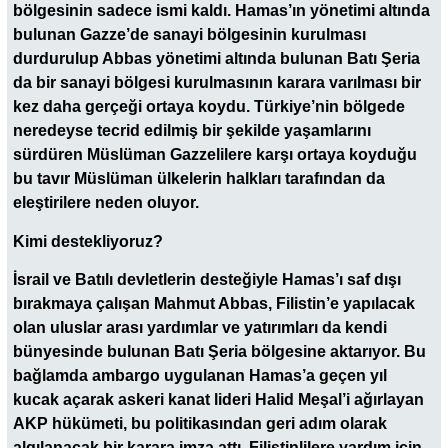
bölgesinin sadece ismi kaldı. Hamas’ın yönetimi altında
bulunan Gazze’de sanayi bölgesinin kurulması
durdurulup Abbas yönetimi altında bulunan Batı Şeria
da bir sanayi bölgesi kurulmasının karara varılması bir
kez daha gerçeği ortaya koydu. Türkiye’nin bölgede
neredeyse tecrid edilmiş bir şekilde yaşamlarını
sürdüren Müslüman Gazzelilere karşı ortaya koyduğu
bu tavır Müslüman ülkelerin halkları tarafından da
eleştirilere neden oluyor.
Kimi destekliyoruz?
İsrail ve Batılı devletlerin desteğiyle Hamas’ı saf dışı
bırakmaya çalışan Mahmut Abbas, Filistin’e yapılacak
olan uluslar arası yardımlar ve yatırımları da kendi
bünyesinde bulunan Batı Şeria bölgesine aktarıyor. Bu
bağlamda ambargo uygulanan Hamas’a geçen yıl
kucak açarak askeri kanat lideri Halid Meşal’i ağırlayan
AKP hükümeti, bu politikasından geri adım olarak
algılanacak bir karara imza attı. Filistinlilere yardım için