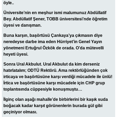
öyle..
Üniversite’nin en meşhur ismi malumunuz Abdüllatif
Bey. Abdüllatif Şener, TOBB üniversitesi’nde öğretim
üyesi ve danışman.
Buna karşın, başörtüsü Çankaya’ya çıkmasın diye
neredeyse darbe ima eden Hürriyet’in Genel Yayın
yönetmeni Ertuğrul Özkök de orada. O’da mütevelli
heyeti üyesi.
Sonra Ural Akbulut. Ural Akbulut da kim derseniz
hatırlatalım; ODTÜ Rektörü. Ama rektörlüğünden çok
irticaya ve başörtüsüne karşı verdiği mücadele ile ünlü!
İrtica ve başörtüsüne karşı mücadele için CHP grup
toplantısında cüppesiyle konuşmuştu…
İlginç olan aşağı mahalle’de birbirlerini bir kaşık suda
boğacak kadar karşıt görünenlerin burada gül gibi
geçiniyor olması.