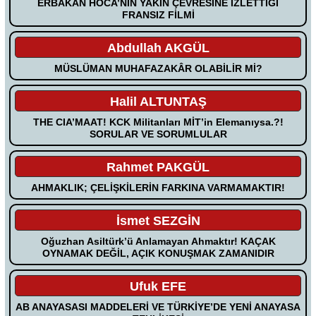
ERBAKAN HOCA’NIN YAKIN ÇEVRESİNE İZLETTİĞİ
FRANSIZ FİLMİ
Abdullah AKGÜL
MÜSLÜMAN MUHAFAZAKÂR OLABİLİR Mİ?
Halil ALTUNTAŞ
THE CIA’MAAT! KCK Militanları MİT’in Elemanıysa.?!
SORULAR VE SORUMLULAR
Rahmet PAKGÜL
AHMAKLIK; ÇELİŞKİLERİN FARKINA VARMAMAKTIR!
İsmet SEZGİN
Oğuzhan Asiltürk’ü Anlamayan Ahmaktır! KAÇAK
OYNAMAK DEĞİL, AÇIK KONUŞMAK ZAMANIDIR
Ufuk EFE
AB ANAYASASI MADDELERİ VE TÜRKİYE’DE YENİ ANAYASA