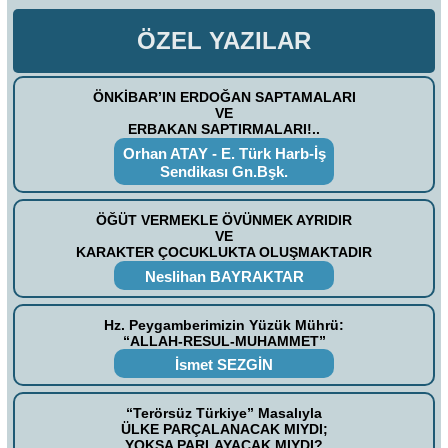
ÖZEL YAZILAR
ÖNKİBAR’IN ERDOĞAN SAPTAMALARI
VE
ERBAKAN SAPTIRMALARI!..
Orhan ATAY - E. Türk Harb-İş
Sendikası Gn.Bşk.
ÖĞÜT VERMEKLE ÖVÜNMEK AYRIDIR
VE
KARAKTER ÇOCUKLUKTA OLUŞMAKTADIR
Neslihan BAYRAKTAR
Hz. Peygamberimizin Yüzük Mührü:
“ALLAH-RESUL-MUHAMMET”
İsmet SEZGİN
“Terörsüz Türkiye” Masalıyla
ÜLKE PARÇALANACAK MIYDI;
YOKSA PARLAYACAK MIYDI?