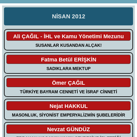
NİSAN 2012
Ali ÇAĞIL - İHL ve Kamu Yönetimi Mezunu
SUSANLAR KUSANDAN ALÇAK!
Fatma Betül ERİŞKİN
SADIKLARA MEKTUP
Ömer ÇAĞIL
TÜRKİYE BAYRAM CENNETİ VE İSRAF CİNNETİ
Nejat HAKKUL
MASONLUK, SİYONİST EMPERYALİZMİN ŞUBELERİDİR
Nevzat GÜNDÜZ