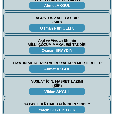
Ahmet AKGÜL
AĞUSTOS ZAFER AYIDIR
(ŞİİR)
Osman Nuri ÇELİK
Akıl ve Vicdan Ehlinin
MİLLİ ÇÖZÜM MAKALESİ TAKDİRİ
Osman ERAYDIN
HAYATIN METAFİZİKİ VE RÜ’YALARIN MERTEBELERİ
Ahmet AKGÜL
VUSLAT İÇİN, HASRET LAZIM!
(ŞİİR)
Vildan AKGÜL
YAPAY ZEKÂ HAKİKATİN NERESİNDE?
Yalçın GÖZÜBÜYÜK