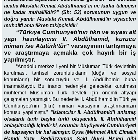
acaba Mustafa Kemal, Abdülhamid’in ne kadar takipçisi
ne kadar muhalifidir?” (Sh: 53) sorusunun uygun ve
doğru yanıtı; Mustafa Kemal, Abdülhamid’in siyaseten
muhalifi ama fikren takipçisidir!
“Türkiye Cumhuriyeti’nin fikri ve siyasi alt
yapı hazırlayıcısı II. Abdülhamid, kurucu
mimarı ise Atatürk’tür”
varsayımını tartışmaya
ve araştırmaya açmakla çok hayırlı bir iş
yapılmıştır.
“Anadolu merkezli yeni bir Müslüman Türk devletinin
kurulması, tarihsel zorunlulukların (doğal ve sosyal
kanunların) bir sonucuydu ve II. Abdülhamid buna
inanmaktaydı. Bu inancı nedeniyle gelecekte kurulması
muhtemel Müslüman Türk devleti için önemli altyapı
çalışmaları yapmıştır. Bu nedenle II. Abdülhamid’in Türkiye
Cumhuriyeti’nin (fikri) mimarı varsayımı araştırmamızın
konusu yapılmıştır.”
“İslamcılar II. Abdülhamid’i anlamış
olsalardı tarih başka türlü oluşacaktı. II. Abdülhamid
anlaşılmadığı içindir ki, sorunlar büyüyerek Cumhuriyeti
de kapsayıcı bir hal almıştır. Oysa (Mehmet Akif, Elmalılı
Hamdi Yazır, Bediüzzaman Said Nursi Hz.leri gibi