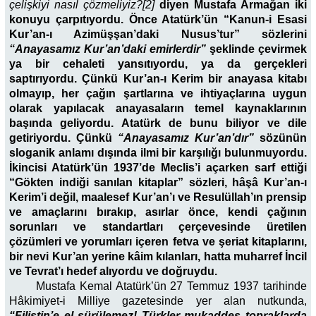
çelişkiyi nasıl çözmeliyiz?[2]
diyen Mustafa Armağan iki
konuyu çarpıtıyordu. Önce Atatürk’ün “Kanun-i Esasi
Kur’an-ı Azimüşşan’daki Nusus’tur” sözlerini
“Anayasamız Kur’an’daki emirlerdir”
şeklinde çevirmek
ya bir cehaleti yansıtıyordu, ya da gerçekleri
saptırıyordu. Çünkü Kur’an-ı Kerim bir anayasa kitabı
olmayıp, her çağın şartlarına ve ihtiyaçlarına uygun
olarak yapılacak anayasaların temel kaynaklarının
başında geliyordu. Atatürk de bunu biliyor ve dile
getiriyordu. Çünkü
“
Anayasamız Kur’an’dır”
sözünün
sloganik anlamı dışında ilmi bir karşılığı bulunmuyordu.
İkincisi Atatürk’ün 1937’de Meclis’i açarken sarf ettiği
“Gökten indiği sanılan kitaplar” sözleri, hâşâ Kur’an-ı
Kerim’i değil, maalesef Kur’an’ı ve Resulüllah’ın prensip
ve amaçlarını bırakıp, asırlar önce, kendi çağının
sorunları ve standartları çerçevesinde üretilen
çözümleri ve yorumları içeren fetva ve şeriat kitaplarını,
bir nevi Kur’an yerine kâim kılanları, hatta muharref İncil
ve Tevrat’ı hedef alıyordu ve doğruydu.
Mustafa Kemal Atatürk’ün 27 Temmuz 1937 tarihinde
Hâkimiyet-i Milliye gazetesinde yer alan nutkunda,
“Filistin’e el sürülemez! Türkler mukaddes topraklarda