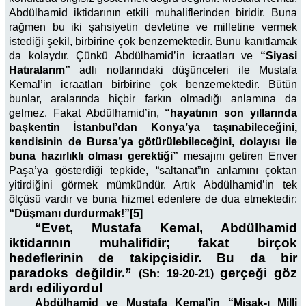
Abdülhamid iktidarının etkili muhaliflerinden biridir. Buna
rağmen bu iki şahsiyetin devletine ve milletine vermek
istediği şekil, birbirine çok benzemektedir. Bunu kanıtlamak
da kolaydır. Çünkü Abdülhamid’in icraatları ve
“Siyasi
Hatıralarım”
adlı notlarındaki düşünceleri ile Mustafa
Kemal’in icraatları birbirine çok benzemektedir. Bütün
bunlar, aralarında hiçbir farkın olmadığı anlamına da
gelmez. Fakat Abdülhamid’in,
“hayatının son yıllarında
başkentin İstanbul’dan Konya’ya taşınabileceğini,
kendisinin de Bursa’ya götürülebileceğini, dolayısı ile
buna hazırlıklı olması gerektiği”
mesajını getiren Enver
Paşa’ya gösterdiği tepkide, “saltanat”ın anlamını çoktan
yitirdiğini görmek mümkündür. Artık Abdülhamid’in tek
ölçüsü vardır ve buna hizmet edenlere de dua etmektedir:
“Düşmanı durdurmak!”[5]
“Evet, Mustafa Kemal, Abdülhamid
iktidarının muhalifidir; fakat birçok
hedeflerinin de takipçisidir. Bu da bir
paradoks değildir.”
gerçeği göz
(Sh: 19-20-21)
ardı ediliyordu!
Abdülhamid ve Mustafa Kemal’in “Misak-ı Milli