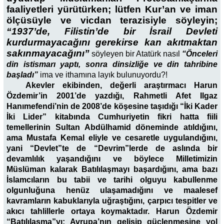
faaliyetleri yürütürken; lütfen Kur’an ve iman
ölçüsüyle ve vicdan terazisiyle söyleyin;
“1937’de, Filistin’de bir İsrail Devleti
kurdurmayacağını gerekirse kan akıtmaktan
sakınmayacağını”
söyleyen bir Atatürk nasıl
“Önceleri
din istismarı yaptı, sonra dinsizliğe ve din tahribine
başladı”
ima ve ithamına layık bulunuyordu?!
Akevler ekibinden, değerli araştırmacı Harun
Özdemir’in 2001’de yazdığı, Rahmetli Afet Ilgaz
Hanımefendi’nin de 2008’de köşesine taşıdığı “İki Kader
İki Lider” kitabında Cumhuriyetin fikri hatta fiili
temellerinin Sultan Abdülhamid döneminde atıldığını,
ama Mustafa Kemal eliyle ve cesaretle uygulandığını,
yani “Devlet”te de “Devrim”lerde de aslında bir
devamlılık yaşandığını ve böylece Milletimizin
Müslüman kalarak Batılılaşmayı başardığını, ama bazı
İslamcıların bu tabii ve tarihi olguyu kabullenme
olgunluğuna henüz ulaşamadığını ve maalesef
kavramların kabuklarıyla uğraştığını, çarpıcı tespitler ve
akıcı tahlillerle ortaya koymaktadır. Harun Özdemir
“Batılılaşma”yı; Avrupa’nın gelişip güçlenmesine yol