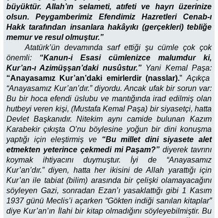
büyüktür. Allah’ın selameti, atıfeti ve hayrı üzerinize
olsun. Peygamberimiz Efendimiz Hazretleri Cenab-ı
Hakk tarafından insanlara hakâyıkı (gerçekleri) tebliğe
memur ve resul olmuştur.”
Atatürk’ün devamında sarf ettiği şu cümle çok çok
önemli:
“Kanun-i Esasi cümlenizce malumdur ki,
Kur’an-ı Azimüşşan’daki nusûstur.”
Yani Kemal Paşa:
“Anayasamız Kur’an’daki emirlerdir (nasslar).
”
Açıkça
“Anayasamız Kur’an’dır.” diyordu. Ancak ufak bir sorun var:
Bu bir hoca efendi üslubu ve mantığında irad edilmiş olan
hutbeyi veren kişi, (Mustafa Kemal Paşa) bir siyasetçi, hatta
Devlet Başkanıdır. Nitekim aynı camide bulunan Kazım
Karabekir çıkışta O’nu böylesine yoğun bir dini konuşma
yaptığı için eleştirmiş ve
“Bu millet dini siyasete alet
etmekten yeterince çekmedi mi Paşam?”
diyerek tavrını
koymak ihtiyacını duymuştur. İyi de “Anayasamız
Kur’an’dır.” diyen, hatta her ikisini de Allah yarattığı için
Kur’an ile tabiat (bilim) arasında bir çelişki olamayacağını
söyleyen Gazi, sonradan Ezan’ı yasaklattığı gibi 1 Kasım
1937 günü Meclis’i açarken “Gökten indiği sanılan kitaplar”
diye Kur’an’ın İlahi bir kitap olmadığını söyleyebilmiştir. Bu