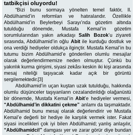
tatbikçisi oluyordu!
“Bizi bunu sormaya yönelten temel faktör, II.
Abdülhamid’in reformları ve hatıralarıdır. Özellikle
Abdülhamid’in Beylerbeyi Sarayı’nda gözetim altında
tutulduğu dönemde, Mustafa Kemal’in gözetim
sorumlularından yakın arkadaşı
Salih Bozok
’u ziyareti
sırasında, Abdülhamid’in oğlu
Abit
ile kurduğu dostluk ve
ona verdiği hediyeler oldukça ilginçtir. Mustafa Kemal’in bu
tutumu bizim Abdülhamid’e gönderilen olumlu mesajlar
olarak değerlendirmemize neden olmuştur. Çünkü bu
yakınlık kurma girişimi, siyasi zekâsı keskin iki kişi arasında
mesaj niteliği taşıyacak kadar açık bir görüntü
sergilemektedir.[3]
Abdülhamid’in uçan kuştan uzak tutulduğu, hakkında
olumlu düşünceler taşıyanların cezalandırıldığı olağanüstü
bir dönemde, Mustafa Kemal’in
Abit
’e hediyeler vermesi,
“Abdülhamid’in dikkatini çekme”
anlamı da taşımaktadır.
Abdülhamid bunu mesaj olarak değerlendirir ve Mustafa
Kemal’e değerli bir hediye ile karşılık vermek ister. Fakat
siyasi incelikleri çok iyi bilen Abdülhamid; yanlış anlaşılır,
“Abdülhamidci!”
damgası yer ve zarar görür diye bundan