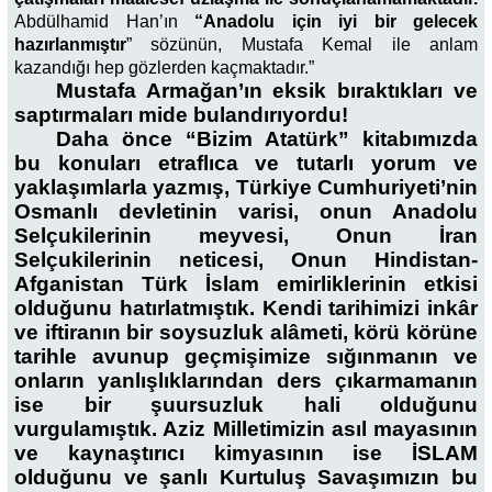
Abdülhamid Han’ın
“Anadolu için iyi bir gelecek
hazırlanmıştır
” sözünün, Mustafa Kemal ile anlam
kazandığı hep gözlerden kaçmaktadır.”
Mustafa Armağan’ın eksik bıraktıkları ve
saptırmaları mide bulandırıyordu!
Daha önce “Bizim Atatürk” kitabımızda
bu konuları etraflıca ve tutarlı yorum ve
yaklaşımlarla yazmış, Türkiye Cumhuriyeti’nin
Osmanlı devletinin varisi, onun Anadolu
Selçukilerinin meyvesi, Onun İran
Selçukilerinin neticesi, Onun Hindistan-
Afganistan Türk İslam emirliklerinin etkisi
olduğunu hatırlatmıştık. Kendi tarihimizi inkâr
ve iftiranın bir soysuzluk alâmeti, körü körüne
tarihle avunup geçmişimize sığınmanın ve
onların yanlışlıklarından ders çıkarmamanın
ise bir şuursuzluk hali olduğunu
vurgulamıştık. Aziz Milletimizin asıl mayasının
ve kaynaştırıcı kimyasının ise İSLAM
olduğunu ve şanlı Kurtuluş Savaşımızın bu