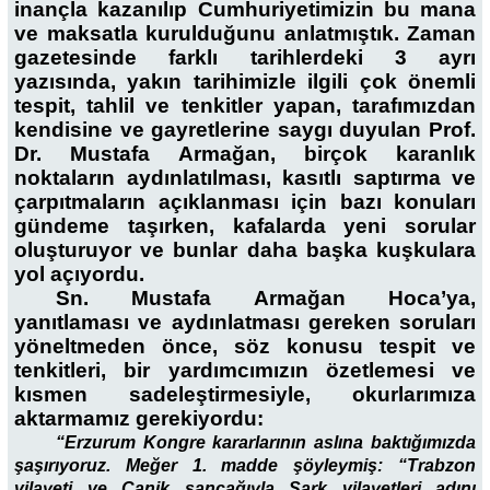
inançla kazanılıp Cumhuriyetimizin bu mana
ve maksatla kurulduğunu anlatmıştık. Zaman
gazetesinde farklı tarihlerdeki 3 ayrı
yazısında, yakın tarihimizle ilgili çok önemli
tespit, tahlil ve tenkitler yapan, tarafımızdan
kendisine ve gayretlerine saygı duyulan Prof.
Dr. Mustafa Armağan, birçok karanlık
noktaların aydınlatılması, kasıtlı saptırma ve
çarpıtmaların açıklanması için bazı konuları
gündeme taşırken, kafalarda yeni sorular
oluşturuyor ve bunlar daha başka kuşkulara
yol açıyordu.
Sn. Mustafa Armağan Hoca’ya,
yanıtlaması ve aydınlatması gereken soruları
yöneltmeden önce, söz konusu tespit ve
tenkitleri, bir yardımcımızın özetlemesi ve
kısmen sadeleştirmesiyle, okurlarımıza
aktarmamız gerekiyordu:
“Erzurum Kongre kararlarının aslına baktığımızda
şaşırıyoruz. Meğer 1. madde şöyleymiş: “Trabzon
vilayeti ve Canik sancağıyla Şark vilayetleri adını