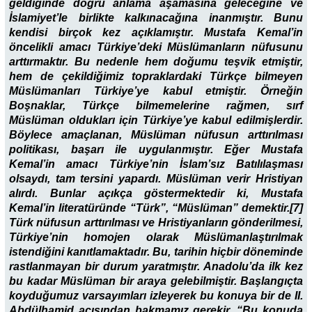
geldiğinde doğru anlama aşamasına geleceğine ve
İslamiyet’le birlikte kalkınacağına inanmıştır. Bunu
kendisi birçok kez açıklamıştır. Mustafa Kemal’in
öncelikli amacı Türkiye’deki Müslümanların nüfusunu
arttırmaktır. Bu nedenle hem doğumu teşvik etmiştir,
hem de çekildiğimiz topraklardaki Türkçe bilmeyen
Müslümanları Türkiye’ye kabul etmiştir. Örneğin
Boşnaklar, Türkçe bilmemelerine rağmen, sırf
Müslüman oldukları için Türkiye’ye kabul edilmişlerdir.
Böylece amaçlanan, Müslüman nüfusun arttırılması
politikası, başarı ile uygulanmıştır. Eğer Mustafa
Kemal’in amacı Türkiye’nin İslam’sız Batılılaşması
olsaydı, tam tersini yapardı. Müslüman verir Hristiyan
alırdı. Bunlar açıkça göstermektedir ki, Mustafa
Kemal’in literatüründe “Türk”, “Müslüman” demektir.[7]
Türk nüfusun arttırılması ve Hristiyanların gönderilmesi,
Türkiye’nin homojen olarak Müslümanlaştırılmak
istendiğini kanıtlamaktadır. Bu, tarihin hiçbir döneminde
rastlanmayan bir durum yaratmıştır. Anadolu’da ilk kez
bu kadar Müslüman bir araya gelebilmiştir. Başlangıçta
koyduğumuz varsayımları izleyerek bu konuya bir de II.
Abdülhamid açısından bakmamız gerekir. “Bu konuda