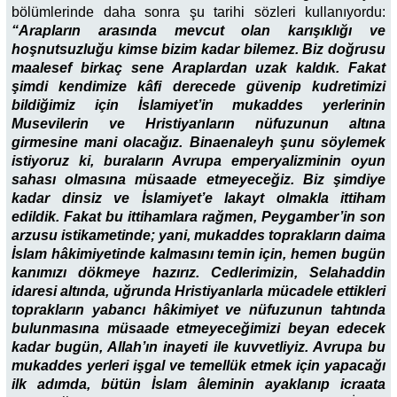
bölümlerinde daha sonra şu tarihi sözleri kullanıyordu:
“Arapların arasında mevcut olan karışıklığı ve
hoşnutsuzluğu kimse bizim kadar bilemez. Biz doğrusu
maalesef birkaç sene Araplardan uzak kaldık. Fakat
şimdi kendimize kâfi derecede güvenip kudretimizi
bildiğimiz için İslamiyet’in mukaddes yerlerinin
Musevilerin ve Hristiyanların nüfuzunun altına
girmesine mani olacağız. Binaenaleyh şunu söylemek
istiyoruz ki, buraların Avrupa emperyalizminin oyun
sahası olmasına müsaade etmeyeceğiz. Biz şimdiye
kadar dinsiz ve İslamiyet’e lakayt olmakla ittiham
edildik. Fakat bu ittihamlara rağmen, Peygamber’in son
arzusu istikametinde; yani, mukaddes toprakların daima
İslam hâkimiyetinde kalmasını temin için, hemen bugün
kanımızı dökmeye hazırız. Cedlerimizin, Selahaddin
idaresi altında, uğrunda Hristiyanlarla mücadele ettikleri
toprakların yabancı hâkimiyet ve nüfuzunun tahtında
bulunmasına müsaade etmeyeceğimizi beyan edecek
kadar bugün, Allah’ın inayeti ile kuvvetliyiz. Avrupa bu
mukaddes yerleri işgal ve temellük etmek için yapacağı
ilk adımda, bütün İslam âleminin ayaklanıp icraata