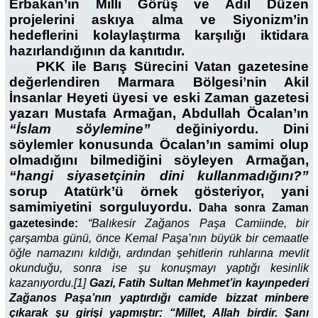
Erbakan’ın Milli Görüş ve Adil Düzen
projelerini askıya alma ve Siyonizm’in
hedeflerini kolaylaştırma karşılığı iktidara
hazırlandığının da kanıtıdır.
PKK ile Barış Sürecini Vatan gazetesine
değerlendiren Marmara Bölgesi’nin Akil
İnsanlar Heyeti üyesi ve eski Zaman gazetesi
yazarı Mustafa Armağan, Abdullah Öcalan’ın
“İslam söylemine”
değiniyordu. Dini
söylemler konusunda Öcalan’ın samimi olup
olmadığını bilmediğini söyleyen Armağan,
“hangi siyasetçinin dini kullanmadığını?”
sorup Atatürk’ü örnek gösteriyor, yani
samimiyetini sorguluyordu.
Daha sonra Zaman
gazetesinde:
“Balıkesir Zağanos Paşa Camiinde, bir
çarşamba günü, önce Kemal Paşa’nın büyük bir cemaatle
öğle namazını kıldığı, ardından şehitlerin ruhlarına mevlit
okunduğu, sonra ise şu konuşmayı yaptığı kesinlik
kazanıyordu.[1]
Gazi, Fatih Sultan Mehmet’in kayınpederi
Zağanos Paşa’nın yaptırdığı camide bizzat minbere
çıkarak şu girişi yapmıştır: “Millet, Allah birdir. Şanı