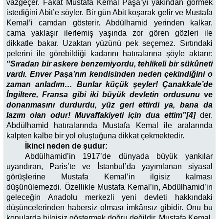
vazgeçer. Fakat Mustafa Kemal Paşa’yı yakından görmek
istediğini Abit’e söyler. Bir gün Abit koşarak gelir ve Mustafa
Kemal’i camdan gösterir. Abdülhamid yerinden kalkar,
cama yaklaşır ilerlemiş yaşında zor gören gözleri ile
dikkatle bakar. Uzaktan yüzünü pek seçemez. Sırtındaki
pelerini ile görebildiği kadarını hatıralarına şöyle aktarır:
“Sıradan bir askere benzemiyordu, tehlikeli bir sükûneti
vardı. Enver Paşa’nın kendisinden neden çekindiğini o
zaman anladım… Bunlar küçük şeyler! Çanakkale’de
İngiltere, Fransa gibi iki büyük devletin ordusunu ve
donanmasını durdurdu, yüz geri ettirdi ya, bana da
lazım olan odur! Muvaffakiyeti için dua ettim”[4]
der.
Abdülhamid hatıralarında Mustafa Kemal ile aralarında
kalpten kalbe bir yol oluştuğuna dikkat çekmektedir.
İkinci neden de şudur:
Abdülhamid’in 1917’de dünyada büyük yankılar
uyandıran, Paris’te ve İstanbul’da yayımlanan siyasal
görüşlerine Mustafa Kemal’in ilgisiz kalması
düşünülemezdi. Özellikle Mustafa Kemal’in, Abdülhamid’in
geleceğin Anadolu merkezli yeni devleti hakkındaki
düşüncelerinden habersiz olması imkânsız gibidir. Onu bu
konularda bilgisiz göstermek doğru değildir. Mustafa Kemal,