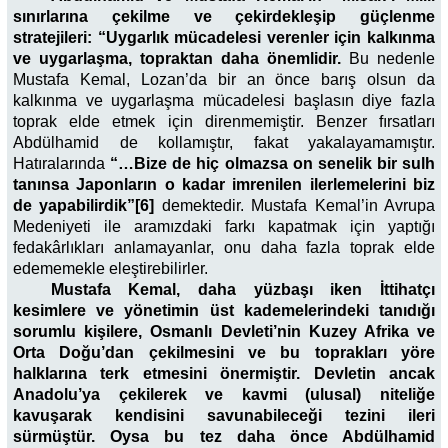
sınırlarına çekilme ve çekirdekleşip güçlenme
stratejileri: “Uygarlık mücadelesi verenler için kalkınma
ve uygarlaşma, topraktan daha önemlidir.
Bu nedenle
Mustafa Kemal, Lozan’da bir an önce barış olsun da
kalkınma ve uygarlaşma mücadelesi başlasın diye fazla
toprak elde etmek için direnmemiştir. Benzer fırsatları
Abdülhamid de kollamıştır, fakat yakalayamamıştır.
Hatıralarında
“…Bize de hiç olmazsa on senelik bir sulh
tanınsa Japonların o kadar imrenilen ilerlemelerini biz
de yapabilirdik”[6]
demektedir. Mustafa Kemal’in Avrupa
Medeniyeti ile aramızdaki farkı kapatmak için yaptığı
fedakârlıkları anlamayanlar, onu daha fazla toprak elde
edememekle eleştirebilirler.
Mustafa Kemal, daha yüzbaşı iken İttihatçı
kesimlere ve yönetimin üst kademelerindeki tanıdığı
sorumlu kişilere, Osmanlı Devleti’nin Kuzey Afrika ve
Orta Doğu’dan çekilmesini ve bu toprakları yöre
halklarına terk etmesini önermiştir. Devletin ancak
Anadolu’ya çekilerek ve kavmi (ulusal) niteliğe
kavuşarak kendisini savunabileceği tezini ileri
sürmüştür. Oysa bu tez daha önce Abdülhamid