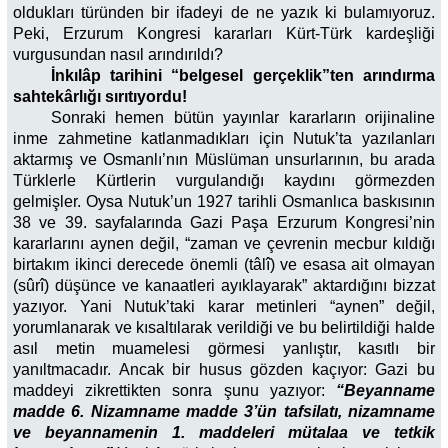
oldukları türünden bir ifadeyi de ne yazık ki bulamıyoruz.
Peki, Erzurum Kongresi kararları Kürt-Türk kardeşliği
vurgusundan nasıl arındırıldı?
İnkılâp tarihini “belgesel gerçeklik”ten arındırma
sahtekârlığı sırıtıyordu!
Sonraki hemen bütün yayınlar kararların orijinaline
inme zahmetine katlanmadıkları için Nutuk’ta yazılanları
aktarmış ve Osmanlı’nın Müslüman unsurlarının, bu arada
Türklerle Kürtlerin vurgulandığı kaydını görmezden
gelmişler. Oysa Nutuk’un 1927 tarihli Osmanlıca baskısının
38 ve 39. sayfalarında Gazi Paşa Erzurum Kongresi’nin
kararlarını aynen değil, “zaman ve çevrenin mecbur kıldığı
birtakım ikinci derecede önemli (tâlî) ve esasa ait olmayan
(sûrî) düşünce ve kanaatleri ayıklayarak” aktardığını bizzat
yazıyor. Yani Nutuk’taki karar metinleri “aynen” değil,
yorumlanarak ve kısaltılarak verildiği ve bu belirtildiği halde
asıl metin muamelesi görmesi yanlıştır, kasıtlı bir
yanıltmacadır. Ancak bir husus gözden kaçıyor: Gazi bu
maddeyi zikrettikten sonra şunu yazıyor:
“Beyanname
madde 6. Nizamname madde 3’ün tafsilatı, nizamname
ve beyannamenin 1. maddeleri mütalaa ve tetkik