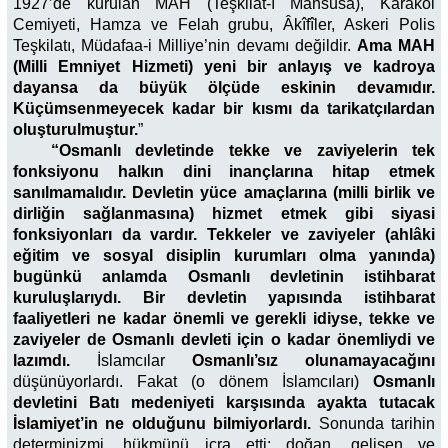
1927’de kurulan MAH (Teşkilat-ı Mahsusa), Karakol
Cemiyeti, Hamza ve Felah grubu, Âkîfîler, Askeri Polis
Teşkilatı, Müdafaa-i Milliye’nin devamı değildir.
Ama MAH
(Milli Emniyet Hizmeti) yeni bir anlayış ve kadroya
dayansa da büyük ölçüde eskinin devamıdır.
Küçümsenmeyecek kadar bir kısmı da tarikatçılardan
oluşturulmuştur.
”
“Osmanlı devletinde tekke ve zaviyelerin tek
fonksiyonu halkın dini inançlarına hitap etmek
sanılmamalıdır. Devletin yüce amaçlarına (milli birlik ve
dirliğin sağlanmasına) hizmet etmek gibi siyasi
fonksiyonları da vardır. Tekkeler ve zaviyeler (ahlâki
eğitim ve sosyal disiplin kurumları olma yanında)
bugünkü anlamda Osmanlı devletinin istihbarat
kuruluşlarıydı. Bir devletin yapısında istihbarat
faaliyetleri ne kadar önemli ve gerekli idiyse, tekke ve
zaviyeler de Osmanlı devleti için o kadar önemliydi ve
lazımdı.
İslamcılar
Osmanlı’sız olunamayacağını
düşünüyorlardı. Fakat (o dönem İslamcıları)
Osmanlı
devletini Batı medeniyeti karşısında ayakta tutacak
İslamiyet’in ne olduğunu bilmiyorlardı.
Sonunda tarihin
determinizmi, hükmünü icra etti; doğan, gelişen ve