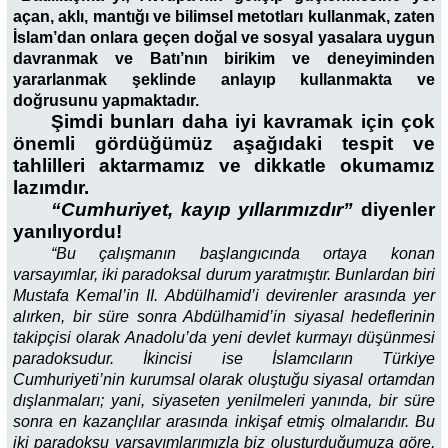
açan, aklı, mantığı ve bilimsel metotları kullanmak, zaten
İslam’dan onlara geçen doğal ve sosyal yasalara uygun
davranmak ve Batı’nın birikim ve deneyiminden
yararlanmak şeklinde anlayıp kullanmakta ve
doğrusunu yapmaktadır.
Şimdi bunları daha iyi kavramak için çok
önemli gördüğümüz aşağıdaki tespit ve
tahlilleri aktarmamız ve dikkatle okumamız
lazımdır.
“Cumhuriyet, kayıp yıllarımızdır”
diyenler
yanılıyordu!
“Bu çalışmanın başlangıcında ortaya konan
varsayımlar, iki paradoksal durum yaratmıştır. Bunlardan biri
Mustafa Kemal’in II. Abdülhamid’i devirenler arasında yer
alırken, bir süre sonra Abdülhamid’in siyasal hedeflerinin
takipçisi olarak Anadolu’da yeni devlet kurmayı düşünmesi
paradoksudur. İkincisi ise İslamcıların Türkiye
Cumhuriyeti’nin kurumsal olarak oluştuğu siyasal ortamdan
dışlanmaları; yani, siyaseten yenilmeleri yanında, bir süre
sonra en kazançlılar arasında inkişaf etmiş olmalarıdır. Bu
iki paradoksu varsayımlarımızla biz oluşturduğumuza göre,