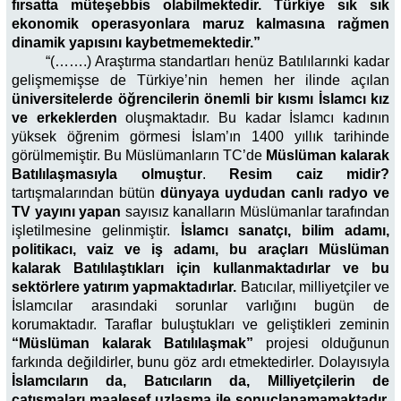
fırsatta müteşebbis olabilmektedir. Türkiye sık sık
ekonomik operasyonlara maruz kalmasına rağmen
dinamik yapısını kaybetmemektedir.”
“(…….) Araştırma standartları henüz Batılılarınki kadar
gelişmemişse de Türkiye’nin hemen her ilinde açılan
üniversitelerde öğrencilerin önemli bir kısmı İslamcı kız
ve erkeklerden
oluşmaktadır. Bu kadar İslamcı kadının
yüksek öğrenim görmesi İslam’ın 1400 yıllık tarihinde
görülmemiştir. Bu Müslümanların TC’de
Müslüman kalarak
Batılılaşmasıyla olmuştur
.
Resim caiz midir?
tartışmalarından bütün
dünyaya uydudan canlı radyo ve
TV yayını yapan
sayısız kanalların Müslümanlar tarafından
işletilmesine gelinmiştir.
İslamcı sanatçı, bilim adamı,
politikacı, vaiz ve iş adamı, bu araçları Müslüman
kalarak Batılılaştıkları için kullanmaktadırlar ve bu
sektörlere yatırım yapmaktadırlar.
Batıcılar, milliyetçiler ve
İslamcılar arasındaki sorunlar varlığını bugün de
korumaktadır. Taraflar buluştukları ve geliştikleri zeminin
“Müslüman kalarak Batılılaşmak”
projesi olduğunun
farkında değildirler, bunu göz ardı etmektedirler. Dolayısıyla
İslamcıların da, Batıcıların da, Milliyetçilerin de
çatışmaları maalesef uzlaşma ile sonuçlanamamaktadır.