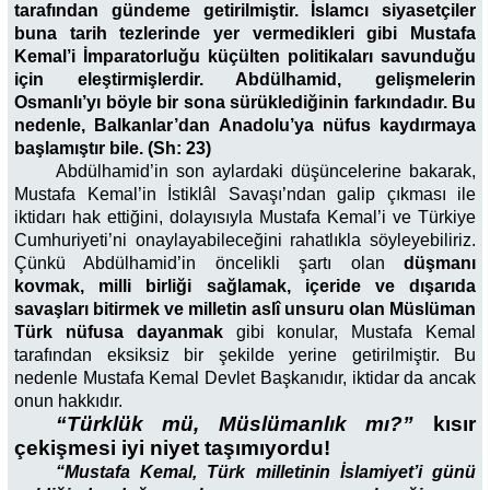
tarafından gündeme getirilmiştir. İslamcı siyasetçiler
buna tarih tezlerinde yer vermedikleri gibi Mustafa
Kemal’i İmparatorluğu küçülten politikaları savunduğu
için eleştirmişlerdir. Abdülhamid, gelişmelerin
Osmanlı’yı böyle bir sona sürüklediğinin farkındadır. Bu
nedenle, Balkanlar’dan Anadolu’ya nüfus kaydırmaya
başlamıştır bile. (Sh: 23)
Abdülhamid’in son aylardaki düşüncelerine bakarak,
Mustafa Kemal’in İstiklâl Savaşı’ndan galip çıkması ile
iktidarı hak ettiğini, dolayısıyla Mustafa Kemal’i ve Türkiye
Cumhuriyeti’ni onaylayabileceğini rahatlıkla söyleyebiliriz.
Çünkü Abdülhamid’in öncelikli şartı olan
düşmanı
kovmak, milli birliği sağlamak, içeride ve dışarıda
savaşları bitirmek ve milletin aslî unsuru olan Müslüman
Türk nüfusa dayanmak
gibi konular, Mustafa Kemal
tarafından eksiksiz bir şekilde yerine getirilmiştir. Bu
nedenle Mustafa Kemal Devlet Başkanıdır, iktidar da ancak
onun hakkıdır.
“Türklük mü, Müslümanlık mı?”
kısır
çekişmesi iyi niyet taşımıyordu!
“Mustafa Kemal, Türk milletinin İslamiyet’i günü