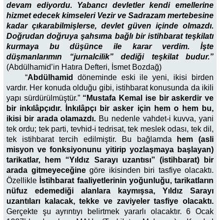
devam ediyordu. Yabancı devletler kendi emellerine
hizmet edecek kimseleri Vezir ve Sadrazam mertebesine
kadar çıkarabilmişlerse, devlet güven içinde olmazdı.
Doğrudan doğruya şahsıma bağlı bir istihbarat teşkilatı
kurmaya bu düşünce ile karar verdim. İşte
düşmanlarımın “jurnalcilik” dediği teşkilat budur.”
(Abdülhamid’in Hatıra Defteri, İsmet Bozdağ)
“
Abdülhamid
döneminde eski ile yeni, ikisi birden
vardır. Her konuda olduğu gibi, istihbarat konusunda da ikili
yapı sürdürülmüştür.”
“Mustafa Kemal ise bir askerdir ve
bir inkılâpçıdır. İnkılâpçı bir asker için hem o hem bu,
ikisi bir arada olamazdı.
Bu nedenle vahdet-i kuvva, yani
tek ordu; tek parti, tevhid-i tedrisat, tek meslek odası, tek dil,
tek istihbarat tercih edilmiştir. Bu bağlamda
hem (asli
misyon ve fonksiyonunu yitirip yozlaşmaya başlayan)
tarikatlar, hem “Yıldız Sarayı uzantısı” (istihbarat) bir
arada gitmeyeceğine
göre ikisinden biri tasfiye olacaktı.
Özellikle
İstihbarat faaliyetlerinin yoğunluğu, tarikatların
nüfuz edemediği alanlara kaymışsa, Yıldız Sarayı
uzantıları kalacak, tekke ve zaviyeler tasfiye olacaktı.
Gerçekte şu ayrıntıyı belirtmek yararlı olacaktır. 6 Ocak