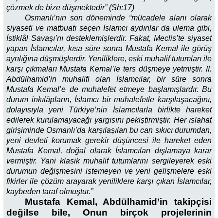
çözmek de bize düşmektedir” (Sh:17)
Osmanlı’nın son döneminde “mücadele alanı olarak
siyaseti ve matbuatı seçen İslamcı aydınlar da ulema gibi,
İstiklâl Savaşı’nı desteklemişlerdir. Fakat, Meclis’te siyaset
yapan İslamcılar, kısa süre sonra Mustafa Kemal ile görüş
ayrılığına düşmüşlerdir. Yeniliklere, eski muhalif tutumları ile
karşı çıkmaları Mustafa Kemal’le ters düşmeye yetmiştir. II.
Abdülhamid’in muhalifi olan İslamcılar, bir süre sonra
Mustafa Kemal’e de muhalefet etmeye başlamışlardır. Bu
durum inkılâpların, İslamcı bir muhalefetle karşılaşacağını,
dolayısıyla yeni Türkiye’nin İslamcılarla birlikte hareket
edilerek kurulamayacağı yargısını pekiştirmiştir. Her ıslahat
girişiminde Osmanlı’da karşılaşılan bu can sıkıcı durumdan,
yeni devleti korumak gerekir düşüncesi ile hareket eden
Mustafa Kemal, doğal olarak İslamcıları dışlamaya karar
vermiştir. Yani klasik muhalif tutumlarını sergileyerek eski
durumun değişmesini istemeyen ve yeni gelişmelere eski
fikirler ile çözüm arayarak yeniliklere karşı çıkan İslamcılar,
kaybeden taraf olmuştur.”
Mustafa Kemal, Abdülhamid’in takipçisi
değilse bile, Onun birçok projelerinin