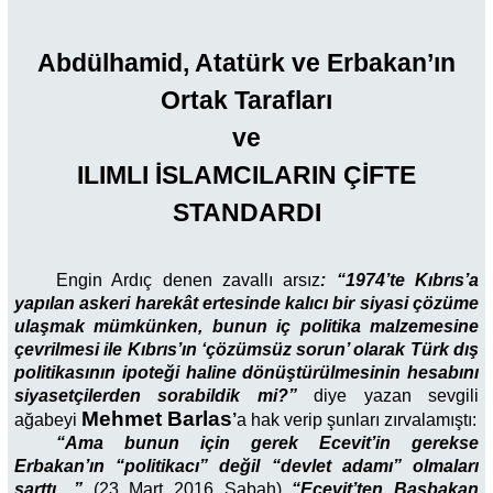
Abdülhamid, Atatürk ve Erbakan’ın
Ortak Tarafları
ve
ILIMLI İSLAMCILARIN ÇİFTE
STANDARDI
Engin Ardıç denen zavallı arsız
: “1974’te Kıbrıs’a
yapılan askeri harekât ertesinde kalıcı bir siyasi çözüme
ulaşmak mümkünken, bunun iç politika malzemesine
çevrilmesi ile Kıbrıs’ın ‘çözümsüz sorun’ olarak Türk dış
politikasının ipoteği haline dönüştürülmesinin hesabını
siyasetçilerden sorabildik mi?”
diye yazan sevgili
Mehmet Barlas
ağabeyi
’
a hak verip şunları zırvalamıştı:
“Ama bunun için gerek Ecevit’in gerekse
Erbakan’ın “politikacı” değil “devlet adamı” olmaları
şarttı…”
(23 Mart 2016 Sabah)
“Ecevit’ten Başbakan