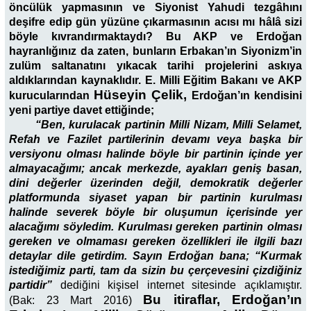
öncülük yapmasının ve Siyonist Yahudi tezgâhını
deşifre edip gün yüzüne çıkarmasının acısı mı hâlâ sizi
böyle kıvrandırmaktaydı? Bu AKP ve Erdoğan
hayranlığınız da zaten, bunların Erbakan’ın Siyonizm’in
zulüm saltanatını yıkacak tarihi projelerini askıya
aldıklarından kaynaklıdır. E. Milli Eğitim Bakanı ve AKP
Hüseyin Çelik,
kurucularından
Erdoğan’ın kendisini
yeni partiye davet ettiğinde;
“Ben, kurulacak partinin Milli Nizam, Milli Selamet,
Refah ve Fazilet partilerinin devamı veya başka bir
versiyonu olması halinde böyle bir partinin içinde yer
almayacağımı; ancak merkezde, ayakları geniş basan,
dini değerler üzerinden değil, demokratik değerler
platformunda siyaset yapan bir partinin kurulması
halinde severek böyle bir oluşumun içerisinde yer
alacağımı söyledim. Kurulması gereken partinin olması
gereken ve olmaması gereken özellikleri ile ilgili bazı
detaylar dile getirdim. Sayın Erdoğan bana; “Kurmak
istediğimiz parti, tam da sizin bu çerçevesini çizdiğiniz
partidir”
dediğini kişisel internet sitesinde açıklamıştır.
Bu itiraflar, Erdoğan’ın
(Bak: 23 Mart 2016)