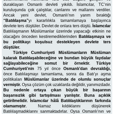
duraklayan Osmanlı devleti yıkıldı. İslamcılar, TC’nin
kuruluşunda çok çalıştılar, canlarını ve mallarını verdiler.
Ancak yeni devlet, Osmanlı’nın yarım bıraktığı
“Batılılaşma”
yı kararlılıkla tamamlamaya başlayınca
devlete ters düştüler. Devlet de onlara ters düştü.
İslamcılar
Batılılaşmanın Müslümanlar üzerinde yapacağı etkinin ne
olacağını önceden kestiremediklerinden
Batılılaşmaya ve
bu politikayı koşulsuz destekleyen devlete ters
düştüler.
Türkiye Cumhuriyeti Müslümanların Müslüman
kalarak Batılılaşabileceğine ve bundan büyük faydalar
sağlayabileceğine somut bir örnektir. Türkiye
Cumhuriyeti’nin
75 yıl önce
Osmanlı’dan devraldığı,
önce Batılılaşmayı tamamlama, sonra da Batı’yı aşma
politikaları
Müslümanlar üzerinde de olumlu sonuçlar
vermiştir.
Oysa çözüm çok uzaklarda değildir, yanımızdadır.
Bu nedenle ortaya çıkan büyük bir başarının
başarısızlık gibi tartışılması yanlıştır. Buna açıklık
getirilmelidir.
İslamcılar hâlâ Batılılaştıklarının farkında
olamamıştır
. Namaz kıldıklarını düşünerek
Batılılaşmadıklarını sanmaktadırlar. Oysa Osmanlı’nın ve