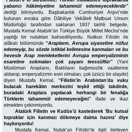
yabancı hâkimiyetine tahammül edemeyeceklerdir”
dediği biliniyordu. Başbakanlık Cumhuriyet Arşivi’nde
bulunan evraka göre Dâhiliye Vekâleti Matbuat Umum
Müdürlüğü tarafından saklanan 1937 tarihli belgede,
Mustafa Kemal Atatürk’ün Türkiye Büyük Millet Meclisi’nde
yaptığı bir nutuktan bahsediliyordu. Nutkun Filistin ile
alâkalı bölümünde
“Arapların, Avrupa siyasetine nüfuz
edemeyip, bu sözde istiklal kelimesine kanmaları ve bu
hevesle Arap memleketlerini Avrupa emperyalizminin
esaretine sokmaları çok şayanı teessüftür”
(Yani
Müslüman Arapların, Batılıların bağımsızlık vaatlerine
aldanıp, emperyalizmin esiri olmaları, çok üzücü bir olaydır)
diyen Mustafa Kemal,
“Filistin’in Arabistan’da vuku
bulacak harekâtın merkezini teşkil ettiği takdirde,
buradaki Araplara yapılacak herhangi bir fenalığa
Türklerin tahammül edemeyeceğini”
ifade ve ikaz
etmekten çekinmiyordu.
Atatürk Filistin ve Kudüs’ü kastederek ‘Bu kutsal
topraklar için kanımızı dökmeye daima hazırız’ diye
haykırıyordu!
Mustafa Kemal, Nutuk’un Filistin’le ilgili ilerleyen