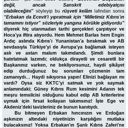
değil, ancak Sanskrit edebiyatçısı
olabileceğini”
söyleyip bu
rüşveti kelâm
lafından sonra
“Erbakan da Ecevit’i yıpratmak için “Milletimiz Kıbrıs’ın
tamamını istiyor” sözleriyle
yangına körükle gidiyordu
”
diyerek hiç utanmadan tarihi gerçekleri çarpıtıyor ve
Hoca’ya iftira atıyordu. Hem Mehmet Barlas hem Engin
Ardıç aslında Kıbrıs’ı Yunanistan’a bırakmak ve AB
sevdasıyla Türkiye’yi de Avrupa’ya bağlamak isteyen
aslı ve astarı malum takımdandı. Şimdi bunlara
hatırlatmak lazımdı; oldukça dirayetli ve cesaretli bir
Başkanınız varken, ne bekliyorsunuz, haydi şikâyet
edip durduğunuz bu sorunları çözmenin tam
zamanıydı… Haydi sıkıyorsa yapın! Elinizi bağlayan mı
vardı? Oysa siz KKTC’yi satmak ve yok saymak
anlamındaki; Güney Kıbrıs Rum kesimini Adanın tek
meşru temsilcisi olduğunu kabul edip AB kriterlerine
uymak için
fırsat kollayan takımsınız! İşte Ege ve
Akdeniz’deki tavizleriniz de bunun kanıtıydı.
Bu bitmeyen Erbakan hıncınızın ve Erdoğan
aşkınızın altındaki niyetinizin karşılığını mutlaka
bulacaksınız! Yoksa Erbakan’ın Şanlı Kıbrıs Zaferi’ne