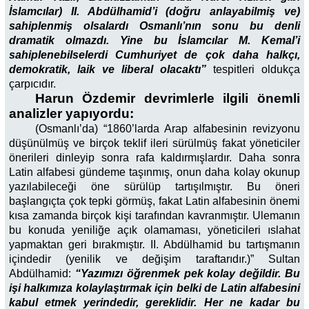
İslamcılar) II. Abdülhamid’i (doğru anlayabilmiş ve)
sahiplenmiş olsalardı Osmanlı’nın sonu bu denli
dramatik olmazdı. Yine bu İslamcılar M. Kemal’i
sahiplenebilselerdi Cumhuriyet de çok daha halkçı,
demokratik, laik ve liberal olacaktı”
tespitleri oldukça
çarpıcıdır.
Harun Özdemir devrimlerle ilgili önemli
analizler yapıyordu:
(Osmanlı’da) “1860’larda Arap alfabesinin revizyonu
düşünülmüş ve birçok teklif ileri sürülmüş fakat yöneticiler
önerileri dinleyip sonra rafa kaldırmışlardır. Daha sonra
Latin alfabesi gündeme taşınmış, onun daha kolay okunup
yazılabileceği öne sürülüp tartışılmıştır. Bu öneri
başlangıçta çok tepki görmüş, fakat Latin alfabesinin önemi
kısa zamanda birçok kişi tarafından kavranmıştır. Ulemanın
bu konuda yeniliğe açık olamaması, yöneticileri ıslahat
yapmaktan geri bırakmıştır. II. Abdülhamid bu tartışmanın
içindedir (yenilik ve değişim taraftarıdır.)” Sultan
Abdülhamid:
“Yazımızı öğrenmek pek kolay değildir. Bu
işi halkımıza kolaylaştırmak için belki de Latin alfabesini
kabul etmek yerindedir, gereklidir. Her ne kadar bu