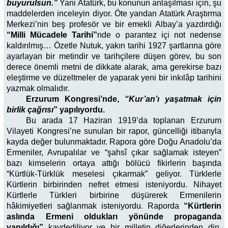
buyurulsun.”
Yani Atatürk, bu konunun anlaşılması için, şu
maddelerden inceleyin diyor. Öte yandan Atatürk Araştırma
Merkezi’nin beş profesör ve bir emekli Albay’a yazdırdığı
“Milli Mücadele Tarihi”
nde o parantez içi not nedense
kaldırılmış… Özetle Nutuk, yakın tarihi 1927 şartlarına göre
ayarlayan bir metindir ve tarihçilere düşen görev, bu son
derece önemli metni de dikkate alarak, ama gerekirse bazı
eleştirme ve düzeltmeler de yaparak yeni bir inkılâp tarihini
yazmak olmalıdır.
Erzurum Kongresi’nde,
“Kur’an’ı yaşatmak için
birlik çağrısı
” yapılıyordu.
Bu arada 17 Haziran 1919’da toplanan Erzurum
Vilayeti Kongresi’ne sunulan bir rapor, güncelliği itibarıyla
kayda değer bulunmaktadır. Rapora göre Doğu Anadolu’da
Ermeniler, Avrupalılar ve “şahsî çıkar sağlamak isteyen”
bazı kimselerin ortaya attığı bölücü fikirlerin başında
“Kürtlük-Türklük meselesi çıkarmak” geliyor. Türklerle
Kürtlerin birbirinden nefret etmesi isteniyordu. Nihayet
Kürtlerle Türkleri birbirine düşürerek Ermenilerin
hâkimiyetleri sağlanmak isteniyordu. Raporda
“Kürtlerin
aslında Ermeni oldukları yönünde propaganda
yapıldığı”
kaydediliyor ve bir milletin diğerlerinden din,