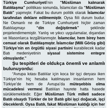
Türkiye Cumhuriyeti
’nin
“Müslüman kalınarak
Batılılaşma”
politikası sonunda, İslamcıları da
“Müslüman
Batılı”
yapmıştır. Fakat bu durum politik olarak
İslamcılar
tarafından deklare edilmemiştir.
Oysa fiili durum budur.
Ne Osmanlı ne de Türkiye Cumhuriyeti hiçbir zaman
Batılılaşmayı
“din değiştirmek”
şeklinde
projelendirmemiştir. Yanlış ve yıkıcı uygulamalar, dışarıdan
ve Masonlarca tezgâhlanmıştır.
İslamcılar, hem birey hem
cemaat olarak Batılılaşmıştır. İslamcılar (Milli Görüş gibi)
Türkiye’nin en örgütlü siyasi partisini
kurabilecek kadar
Batı medeniyetinin
siyasal sistemine entegre
olmuşlardır.”
Şu tespitleri de oldukça önemli ve anlamlı
bulunuyordu:
“Avrupa kıtası Batılılar için koca bir işçi deryası iken
Türkiye’nin hiç hesaba katılmayan insanlarının hem
Türkiye’de hem de Avrupa’da
müteşebbis olma
mücadelesi vermesi
Batılıları hayrete hatta hasede
sürüklemektedir. Eğer
Müslüman Türk milleti sadece
Batılı olsaydı Türkler de bir Batılı gibi işçi doğacak, işçi
öleceklerdi. Oysa Batılı, fakat
Müslüman kaldığı için her