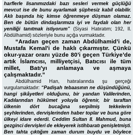
harflerle lisanımızdaki bazı sesleri vermek güçlüğü
mevcut ise de bunu ayarlamak şüphesiz kabil olabilir.
Aklı başında hiç kimse öğrenmeye düşman olamaz.
Ben de bütün dindaşlarımıza iyi ve faydalı olan her
yeniliği tanıtmak istiyorum”
(Siyasi Hatıratım; 192, II.
Abdülhamid) sözleriyle bunu açığa vurmaktadır.
“Aradan geçen zaman Abdülhamid’i de,
Mustafa Kemal’i de haklı çıkarmıştır. Çünkü
okur-yazar oranı yüzde 80’i geçen Türkiye’de
artık İslamcısı, milliyetçisi, Batıcısı ile tüm
millet, Batı’yı anlamaya ve aşmaya
çalışmaktadır.”
Abdülhamid Han, hatıralarında şu gerçeği
vurgulamaktadır:
“Padişah tebaasının ne düşündüğünü,
hangi şikâyetleri olduğunu, bir yandan Valilerinden,
Kadılarından hükümet yoluyla öğrenir, bir taraftan
ülkenin dört bucağına serpilmiş tekkelerin
şeyhlerinden, dervişlerinden haber toplar ve buna göre
ülkeyi idare ederdi. Ceddim Sultan II. Mahmud, buna
gezginci dervişleri de ekleyerek istihbaratı genişletmişti.
Ben tahta çıktığım zaman durum buydu ve böylece