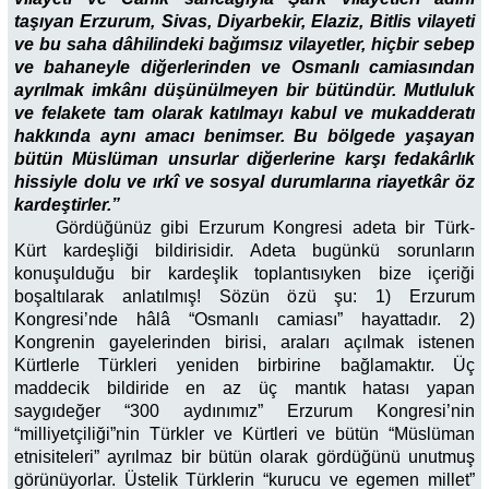
taşıyan Erzurum, Sivas, Diyarbekir, Elaziz, Bitlis vilayeti
ve bu saha dâhilindeki bağımsız vilayetler, hiçbir sebep
ve bahaneyle diğerlerinden ve Osmanlı camiasından
ayrılmak imkânı düşünülmeyen bir bütündür. Mutluluk
ve felakete tam olarak katılmayı kabul ve mukadderatı
hakkında aynı amacı benimser. Bu bölgede yaşayan
bütün Müslüman unsurlar diğerlerine karşı fedakârlık
hissiyle dolu ve ırkî ve sosyal durumlarına riayetkâr öz
kardeştirler.”
Gördüğünüz gibi Erzurum Kongresi adeta bir Türk-
Kürt kardeşliği bildirisidir. Adeta bugünkü sorunların
konuşulduğu bir kardeşlik toplantısıyken bize içeriği
boşaltılarak anlatılmış! Sözün özü şu: 1) Erzurum
Kongresi’nde hâlâ “Osmanlı camiası” hayattadır. 2)
Kongrenin gayelerinden birisi, araları açılmak istenen
Kürtlerle Türkleri yeniden birbirine bağlamaktır. Üç
maddecik bildiride en az üç mantık hatası yapan
saygıdeğer “300 aydınımız” Erzurum Kongresi’nin
“milliyetçiliği”nin Türkler ve Kürtleri ve bütün “Müslüman
etnisiteleri” ayrılmaz bir bütün olarak gördüğünü unutmuş
görünüyorlar. Üstelik Türklerin “kurucu ve egemen millet”