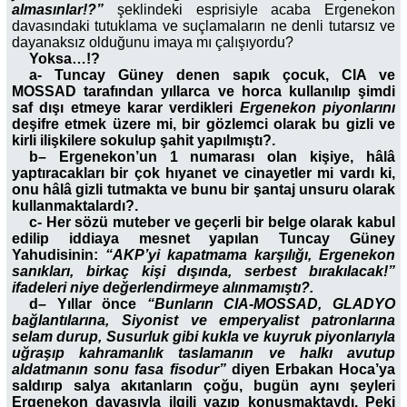
almasınlar!?”
şeklindeki esprisiyle acaba Ergenekon
davasındaki tutuklama ve suçlamaların ne denli tutarsız ve
dayanaksız olduğunu imaya mı çalışıyordu?
Yoksa…!?
a- Tuncay Güney denen sapık çocuk, CIA ve
MOSSAD tarafından yıllarca ve horca kullanılıp şimdi
saf dışı etmeye karar verdikleri
Ergenekon piyonlarını
deşifre etmek üzere mi, bir gözlemci olarak bu gizli ve
kirli ilişkilere sokulup şahit yapılmıştı?.
b
–
Ergenekon’un 1 numarası olan kişiye, hâlâ
yaptıracakları bir çok hıyanet ve cinayetler mi vardı ki,
onu hâlâ gizli tutmakta ve bunu bir şantaj unsuru olarak
kullanmaktalardı?.
c-
Her sözü muteber ve geçerli bir belge olarak kabul
edilip iddiaya mesnet yapılan Tuncay Güney
Yahudisinin:
“AKP’yi kapatmama karşılığı, Ergenekon
sanıkları, birkaç kişi dışında, serbest bırakılacak!”
ifadeleri niye değerlendirmeye alınmamıştı?.
d
–
Yıllar önce
“Bunların CIA-MOSSAD, GLADYO
bağlantılarına, Siyonist ve emperyalist patronlarına
selam durup, Susurluk gibi kukla ve kuyruk piyonlarıyla
uğraşıp kahramanlık taslamanın ve halkı avutup
aldatmanın sonu fasa fisodur”
diyen Erbakan Hoca’ya
saldırıp salya akıtanların çoğu, bugün aynı şeyleri
Ergenekon davasıyla ilgili yazıp konuşmaktaydı. Peki