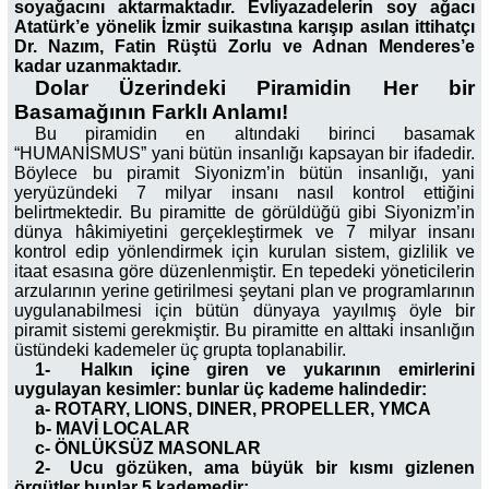
soyağacını aktarmaktadır. Evliyazadelerin soy ağacı
Atatürk’e yönelik İzmir suikastına karışıp asılan ittihatçı
Dr. Nazım, Fatin Rüştü Zorlu ve Adnan Menderes’e
kadar uzanmaktadır.
Dolar Üzerindeki Piramidin Her bir
Basamağının Farklı Anlamı!
Bu piramidin en altındaki birinci basamak
“HUMANİSMUS” yani bütün insanlığı kapsayan bir ifadedir.
Böylece bu piramit Siyonizm’in bütün insanlığı, yani
yeryüzündeki 7 milyar insanı nasıl kontrol ettiğini
belirtmektedir. Bu piramitte de görüldüğü gibi Siyonizm’in
dünya hâkimiyetini gerçekleştirmek ve 7 milyar insanı
kontrol edip yönlendirmek için kurulan sistem, gizlilik ve
itaat esasına göre düzenlenmiştir. En tepedeki yöneticilerin
arzularının yerine getirilmesi şeytani plan ve programlarının
uygulanabilmesi için bütün dünyaya yayılmış öyle bir
piramit sistemi gerekmiştir. Bu piramitte en alttaki insanlığın
üstündeki kademeler üç grupta toplanabilir.
1-
Halkın içine giren ve yukarının emirlerini
uygulayan kesimler: bunlar üç kademe halindedir:
a- ROTARY, LIONS, DINER, PROPELLER, YMCA
b- MAVİ LOCALAR
c- ÖNLÜKSÜZ MASONLAR
2-
Ucu gözüken, ama büyük bir kısmı gizlenen
örgütler bunlar 5 kademedir: