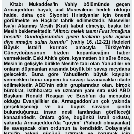
Kitabı Mukaddes’in Vahiy bölümünde geçen
Armageddon hayali, asıl Musevilerin hedefi olduğu
halde, daha çok Siyonist Hıristiyanlar için önemli
görülmekte ve Haçlılar tahrik edilmektedir. Museviler
İsa’yı Atanmış Mesih (Kral) kabul etmeyip, başka bir
Mesih beklemektedir.
“Altıncı melek tasını Fırat Irmağına
boşalttı. Gündoğusundan gelen kralların yolu açılsın
diye ırmağın suları kurudu”
(vahiy 16. /12-21) ifadeleri
Büyük İsrail’i kurmak amacıyla Türkiye’nin
Güneydoğusunun bizden koparılacağını haber
vermektedir. Eski Ahit’e göre, kıyametten bir süre önce,
Mesih’in gelişiyle birlikte Mesih’e tabi olan Yahudiler ve
onların düşmanları arasında büyük bir savaş meydana
gelecektir. Buna göre Yahudilerin büyük kayıplar
verecekleri buna rağmen bu savaşı kazanacakları ifade
edilmektedir. ABD’nin etkin gruplarından olan, birçok
bürokrat, istihbaratçı ve uzmanın yanı sıra eski ABD
Başkanı Ronald Reagan ve Bush’un da mensubu
olduğu Evanjelikler de, Armageddon’un çok yakında
gerçekleşeceği ve bu büyük savaşın içinde
bulunduğumuz insan nesli tarafından görüleceği
kanaatindedir. Onlara göre, bugünkü İsrail ordusu,
yakında Armageddon’da “goyim” (Yahudi olmayanlar)
ile savaşacak olan ordunun ta kendisidir. Dolayısıyla
İsrail’in askeri gücünü artırmak ve korumak için