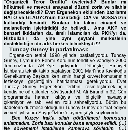
“Organizeli Terör Örgütü” üyeleriydi? Bunlar mı
hükümeti ve mevcut anayasal düzeni zorla ve silahla
değiştireceklerdi? Evet Ergenekon ekibinden bazılarını
NATO ve GLADYO’nun hazırladığı, CIA ve MOSSAD’ın
kullandığı kesindi. Bunlara bir takım cinayet ve
melanetlerin işlettirildiği de belliydi… Ama AKP ve
benzeri iktidarları da, ılımlı İslamcıları da PKK’yı da,
Hizbullah’ı da yine aynı şeytani merkezlerin
desteklediğini de artık herkes bilmekteydi.!?
Tuncay Güney’in parlatılması:
Ergenekon tertibi 1998 yılında başlatılıyordu. Tuncay
Güney, Eymür ile Fehmi Koru’nun tehdit ve vaadiyle 2000
Temmuz’unda ABD’ye gidiyordu. Dönüşte, Emniyet
İstihbaratı teknik takip başlatıyor, 2001 Mart’ında Kıvrıkoğlu
Genelkurmay Başkanı iken ismini hangi kuvvet komutanının
fezlekeye geçirttiğinin hatırlanması gerekiyordu. Evet
Tuncay Güney Ergenekon tertibini resmileştirmek için
kendisine öğretilenleri söylüyordu! M. Ali Birand’ın 32. Gün
programında haham kılığıyla ve bilgiçlik havasıyla
çıkarılıyor ve tabi verilen rolü sahneliyordu. Bütün bu
ifadelerin düzmece olduğunu Tuncay Güney de itiraf ediyor
ve yedi yıl sonra Saygı Öztürk’e aynen şöyle söylüyordu:
“Ben Kuzey Irak’a silah götürülmesi konusunu
anlatmadım. Zorla bazı konular bana empoze edildi. (…)
Ne söylememi istedilerse kameraya söyledim. (…)