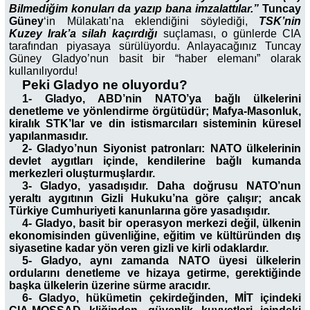
Bilmediğim konuları da yazıp bana imzalattılar.”
Tuncay
Güney
‘in Mülakatı’na eklendiğini söylediği,
TSK’nin
Kuzey Irak’a silah kaçırdığı
suçlaması, o günlerde CIA
tarafından piyasaya sürülüyordu. Anlayacağınız Tuncay
Güney Gladyo’nun basit bir “haber elemanı” olarak
kullanılıyordu!
Peki Gladyo ne oluyordu?
1- Gladyo, ABD’nin NATO’ya bağlı ülkelerini
denetleme ve yönlendirme örgütüdür; Mafya-Masonluk,
kiralık STK’lar ve din istismarcıları sisteminin küresel
yapılanmasıdır.
2- Gladyo’nun Siyonist patronları: NATO ülkelerinin
devlet aygıtları içinde, kendilerine bağlı kumanda
merkezleri oluşturmuşlardır.
3- Gladyo, yasadışıdır. Daha doğrusu NATO’nun
yeraltı aygıtının Gizli Hukuku’na göre çalışır; ancak
Türkiye Cumhuriyeti kanunlarına göre yasadışıdır.
4- Gladyo, basit bir operasyon merkezi değil, ülkenin
ekonomisinden güvenliğine, eğitim ve kültüründen dış
siyasetine kadar yön veren gizli ve kirli odaklardır.
5- Gladyo, aynı zamanda NATO üyesi ülkelerin
ordularını denetleme ve hizaya getirme, gerektiğinde
başka ülkelerin üzerine sürme aracıdır.
6- Gladyo, hükümetin çekirdeğinden, MİT içindeki