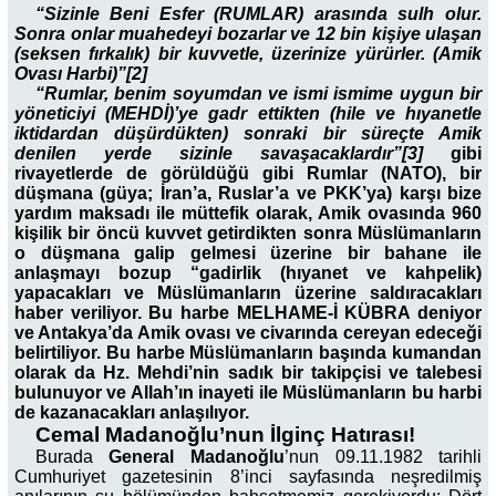
“Sizinle Beni Esfer (RUMLAR) arasında sulh olur.
Sonra onlar muahedeyi bozarlar ve 12 bin kişiye ulaşan
(seksen fırkalık) bir kuvvetle, üzerinize yürürler. (Amik
Ovası Harbi)”[2]
“Rumlar, benim soyumdan ve ismi ismime uygun bir
yöneticiyi (MEHDİ)’ye gadr ettikten (hile ve hıyanetle
iktidardan düşürdükten) sonraki bir süreçte Amik
denilen yerde sizinle savaşacaklardır”[3]
gibi
rivayetlerde de görüldüğü gibi Rumlar (NATO), bir
düşmana (güya; İran’a, Ruslar’a ve PKK’ya) karşı bize
yardım maksadı ile müttefik olarak, Amik ovasında 960
kişilik bir öncü kuvvet getirdikten sonra Müslümanların
o düşmana galip gelmesi üzerine bir bahane ile
anlaşmayı bozup “gadirlik (hıyanet ve kahpelik)
yapacakları ve Müslümanların üzerine saldıracakları
haber veriliyor. Bu harbe MELHAME-İ KÜBRA deniyor
ve Antakya’da Amik ovası ve civarında cereyan edeceği
belirtiliyor. Bu harbe Müslümanların başında kumandan
olarak da Hz. Mehdi’nin sadık bir takipçisi ve talebesi
bulunuyor ve Allah’ın inayeti ile Müslümanların bu harbi
de kazanacakları anlaşılıyor.
Cemal Madanoğlu’nun İlginç Hatırası!
Burada
General Madanoğlu
’nun 09.11.1982 tarihli
Cumhuriyet gazetesinin 8’inci sayfasında neşredilmiş