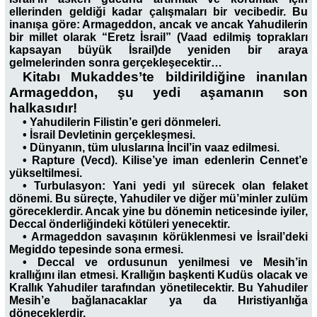
ellerinden geldiği kadar çalışmaları bir vecibedir. Bu
inanışa göre: Armageddon, ancak ve ancak Yahudilerin
bir millet olarak “Eretz İsrail” (Vaad edilmiş toprakları
kapsayan büyük İsrail)de yeniden bir araya
gelmelerinden sonra gerçekleşecektir…
Kitabı Mukaddes’te bildirildiğine inanılan
Armageddon, şu yedi aşamanın son
halkasıdır!
• Yahudilerin Filistin’e geri dönmeleri.
•
İsrail Devletinin gerçekleşmesi.
•
Dünyanın, tüm uluslarına İncil’in vaaz edilmesi.
•
Rapture (Vecd). Kilise’ye iman edenlerin Cennet’e
yükseltilmesi.
•
Turbulasyon: Yani yedi yıl sürecek olan felaket
dönemi. Bu süreçte, Yahudiler ve diğer mü’minler zulüm
göreceklerdir. Ancak yine bu dönemin neticesinde iyiler,
Deccal önderliğindeki kötüleri yenecektir.
•
Armageddon savaşının körüklenmesi ve İsrail’deki
Megiddo tepesinde sona ermesi.
•
Deccal ve ordusunun yenilmesi ve Mesih’in
krallığını ilan etmesi. Krallığın başkenti Kudüs olacak ve
Krallık Yahudiler tarafından yönetilecektir. Bu Yahudiler
Mesih’e bağlanacaklar ya da Hıristiyanlığa
döneceklerdir.