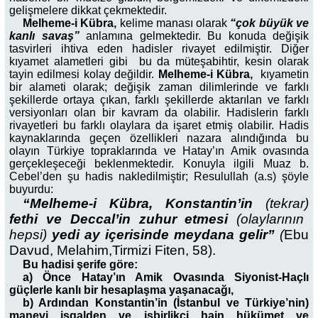
gelişmelere dikkat çekmektedir.
Melheme-i Kübra,
kelime manası olarak
“çok büyük ve
kanlı savaş”
anlamına gelmektedir. Bu konuda değişik
tasvirleri ihtiva eden hadisler rivayet edilmiştir. Diğer
kıyamet alametleri gibi bu da müteşabihtir, kesin olarak
tayin edilmesi kolay değildir.
Melheme-i Kübra,
kıyametin
bir alameti olarak; değişik zaman dilimlerinde ve farklı
şekillerde ortaya çıkan, farklı şekillerde aktarılan ve farklı
versiyonları olan bir kavram da olabilir. Hadislerin farklı
rivayetleri bu farklı olaylara da işaret etmiş olabilir. Hadis
kaynaklarında geçen özellikleri nazara alındığında bu
olayın Türkiye topraklarında ve Hatay’ın Amik ovasında
gerçekleşeceği beklenmektedir. Konuyla ilgili Muaz b.
Cebel’den şu hadis nakledilmiştir; Resulullah (a.s) şöyle
buyurdu:
“Melheme-i Kübra, Konstantin’in
(tekrar)
fethi ve Deccal’in zuhur etmesi
(olaylarının
hepsi)
yedi ay içerisinde meydana gelir”
(
Ebu
Davud, Melahim,Tirmizi Fiten, 58).
Bu hadisi şerife göre:
a) Önce Hatay’ın Amik Ovasında Siyonist-Haçlı
güçlerle kanlı bir hesaplaşma yaşanacağı,
b) Ardından Konstantin’in (İstanbul ve Türkiye’nin)
manevi işgalden ve işbirlikçi hain hükümet ve