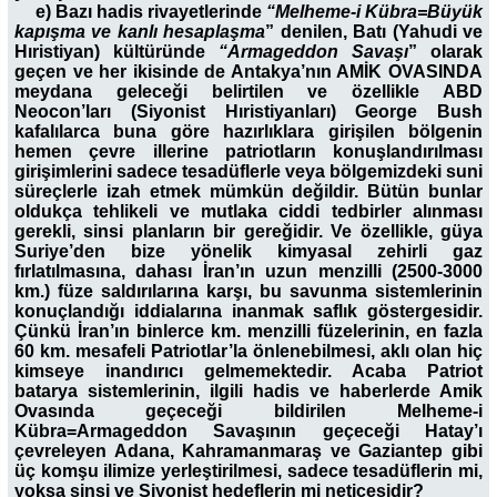
e) Bazı hadis rivayetlerinde
“Melheme-i Kübra=Büyük
kapışma ve kanlı hesaplaşma
” denilen, Batı (Yahudi ve
Hıristiyan) kültüründe
“Armageddon Savaşı
” olarak
geçen ve her ikisinde de Antakya’nın AMİK OVASINDA
meydana geleceği belirtilen ve özellikle ABD
Neocon’ları (Siyonist Hıristiyanları) George Bush
kafalılarca buna göre hazırlıklara girişilen bölgenin
hemen çevre illerine patriotların konuşlandırılması
girişimlerini sadece tesadüflerle veya bölgemizdeki suni
süreçlerle izah etmek mümkün değildir. Bütün bunlar
oldukça tehlikeli ve mutlaka ciddi tedbirler alınması
gerekli, sinsi planların bir gereğidir. Ve özellikle, güya
Suriye’den bize yönelik kimyasal zehirli gaz
fırlatılmasına, dahası İran’ın uzun menzilli (2500-3000
km.) füze saldırılarına karşı, bu savunma sistemlerinin
konuçlandığı iddialarına inanmak saflık göstergesidir.
Çünkü İran’ın binlerce km. menzilli füzelerinin, en fazla
60 km. mesafeli Patriotlar’la önlenebilmesi, aklı olan hiç
kimseye inandırıcı gelmemektedir. Acaba Patriot
batarya sistemlerinin, ilgili hadis ve haberlerde Amik
Ovasında geçeceği bildirilen Melheme-i
Kübra=Armageddon Savaşının geçeceği Hatay’ı
çevreleyen Adana, Kahramanmaraş ve Gaziantep gibi
üç komşu ilimize yerleştirilmesi, sadece tesadüflerin mi,
yoksa sinsi ve Siyonist hedeflerin mi neticesidir?