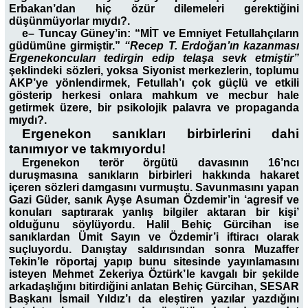
Erbakan’dan hiç özür dilemeleri gerektiğini
düşünmüyorlar mıydı?.
e
–
Tuncay Güney’in: “MİT ve Emniyet Fetullahçıların
güdümüne girmiştir.”
“Recep T. Erdoğan’ın kazanması
Ergenekoncuları tedirgin edip telaşa sevk etmiştir”
şeklindeki sözleri, yoksa Siyonist merkezlerin, toplumu
AKP’ye yönlendirmek, Fetullah’ı çok güçlü ve etkili
gösterip herkesi onlara mahkum ve mecbur hale
getirmek üzere, bir psikolojik palavra ve propaganda
mıydı?.
Ergenekon sanıkları birbirlerini dahi
tanımıyor ve takmıyordu!
Ergenekon terör örgütü davasının 16’ncı
duruşmasına sanıkların birbirleri hakkında hakaret
içeren sözleri damgasını vurmuştu. Savunmasını yapan
Gazi Güder, sanık Ayşe Asuman Özdemir’in ‘agresif ve
konuları saptırarak yanlış bilgiler aktaran bir kişi’
olduğunu söylüyordu. Halil Behiç Gürcihan ise
sanıklardan Ümit Sayın ve Özdemir’i iftiracı olarak
suçluyordu. Danıştay saldırısından sonra Muzaffer
Tekin’le röportaj yapıp bunu sitesinde yayınlamasını
isteyen Mehmet Zekeriya Öztürk’le kavgalı bir şekilde
arkadaşlığını bitirdiğini anlatan Behiç Gürcihan, SESAR
Başkanı İsmail Yıldız’ı da eleştiren yazılar yazdığını