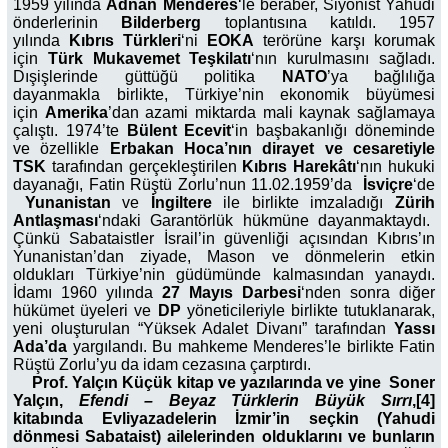
1959 yılında
Adnan Menderes
‘le beraber, Siyonist Yahudi
önderlerinin
Bilderberg
toplantısına katıldı. 1957
yılında
Kıbrıs Türkleri
‘ni
EOKA
terörüne karşı korumak
için
Türk Mukavemet Teşkilatı
‘nın kurulmasını sağladı.
Dışişlerinde güttüğü politika
NATO
’ya bağlılığa
dayanmakla birlikte, Türkiye’nin ekonomik büyümesi
için
Amerika
’dan azami miktarda mali kaynak sağlamaya
çalıştı. 1974’te
Bülent Ecevit
‘in başbakanlığı döneminde
ve özellikle
Erbakan Hoca’nın dirayet ve cesaretiyle
TSK
tarafından gerçekleştirilen
Kıbrıs Harekâtı
‘nın hukuki
dayanağı, Fatin Rüştü Zorlu’nun 11.02.1959’da
İsviçre
‘de
Yunanistan
ve
İngiltere
ile birlikte imzaladığı
Zürih
Antlaşması
‘ndaki Garantörlük hükmüne dayanmaktaydı.
Çünkü Sabataistler İsrail’in güvenliği açısından Kıbrıs’ın
Yunanistan’dan ziyade, Mason ve dönmelerin etkin
oldukları Türkiye’nin güdümünde kalmasından yanaydı.
İdamı 1960 yılında
27 Mayıs Darbesi
‘nden sonra diğer
hükümet üyeleri ve
DP
yöneticileriyle birlikte tutuklanarak,
yeni oluşturulan “Yüksek Adalet Divanı” tarafından
Yassı
Ada
’da
yargılandı. Bu mahkeme Menderes’le birlikte Fatin
Rüştü Zorlu’yu da idam cezasına çarptırdı.
Prof. Yalçın Küçük kitap ve yazılarında ve yine Soner
Yalçın,
Efendi – Beyaz Türklerin Büyük Sırrı
,[4]
kitabında Evliyazadelerin İzmir’in seçkin (Yahudi
dönmesi Sabataist) ailelerinden olduklarını ve bunların