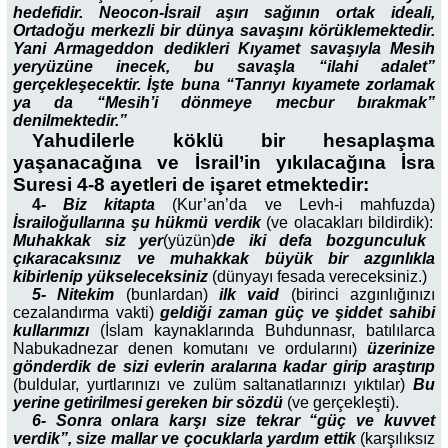
hedefidir. Neocon-İsrail aşırı sağının ortak ideali,
Ortadoğu merkezli bir dünya savaşını körüklemektedir.
Yani Armageddon dedikleri Kıyamet savaşıyla Mesih
yeryüzüne inecek, bu savaşla “ilahi adalet”
gerçekleşecektir. İşte buna “Tanrıyı kıyamete zorlamak
ya da “Mesih’i dönmeye mecbur bırakmak”
denilmektedir.”
Yahudilerle köklü bir hesaplaşma
yaşanacağına ve İsrail’in yıkılacağına İsra
Suresi 4-8 ayetleri de işaret etmektedir:
4-
Biz kitapta
(Kur’an’da ve Levh-i mahfuzda)
İsrailoğullarına şu hükmü verdik
(ve olacakları bildirdik):
Muhakkak siz yer
(yüzün)
de iki defa bozgunculuk
çıkaracaksınız ve muhakkak büyük bir azgınlıkla
kibirlenip yükseleceksiniz
(dünyayı fesada vereceksiniz.)
5- Nitekim
(bunlardan)
ilk vaid
(birinci azgınlığınızı
cezalandırma vakti)
geldiği zaman güç ve şiddet sahibi
kullarımızı
(İslam kaynaklarında Buhdunnasr, batılılarca
Nabukadnezar denen komutanı ve ordularını)
üzerinize
gönderdik de sizi evlerin aralarına kadar girip araştırıp
(buldular, yurtlarınızı ve zulüm saltanatlarınızı yıktılar)
Bu
yerine getirilmesi gereken bir sözdü
(ve gerçekleşti).
6- Sonra onlara karşı size tekrar “güç ve kuvvet
verdik”, size mallar ve çocuklarla yardım ettik
(karşılıksız