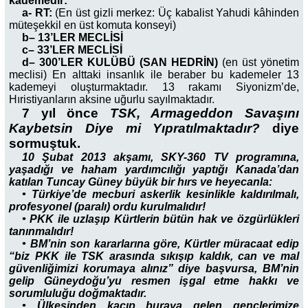
kademedir:
a-
RT:
(En üst gizli merkez: Üç kabalist Yahudi kâhinden
müteşekkil en üst komuta konseyi)
b
–
13’LER MECLİSİ
c
–
33’LER MECLİSİ
d
–
300’LER KULÜBÜ (SAN HEDRİN)
(en üst yönetim
meclisi) En alttaki insanlık ile beraber bu kademeler 13
kademeyi oluşturmaktadır. 13 rakamı Siyonizm’de,
Hıristiyanların aksine uğurlu sayılmaktadır.
7 yıl önce
TSK, Armageddon Savaşını
Kaybetsin Diye mi Yıpratılmaktadır?
diye
sormuştuk.
10 Şubat 2013 akşamı, SKY-360 TV programına,
yaşadığı ve haham yardımcılığı yaptığı Kanada’dan
katılan Tuncay Güney büyük bir hırs ve heyecanla:
•
Türkiye’de mecburi askerlik kesinlikle kaldırılmalı,
profesyonel (paralı) ordu kurulmalıdır!
•
PKK ile uzlaşıp Kürtlerin bütün hak ve özgürlükleri
tanınmalıdır!
•
BM’nin son kararlarına göre, Kürtler müracaat edip
“biz PKK ile TSK arasında sıkışıp kaldık, can ve mal
güvenliğimizi korumaya alınız” diye başvursa, BM’nin
gelip Güneydoğu’yu resmen işgal etme hakkı ve
sorumluluğu doğmaktadır.
•
Ülkesinden kaçıp buraya gelen gençlerimize