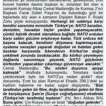
anılarının şu bölümünden bahsetmemiz gerekiyordu: Dört
kuvvet hareket dairesi başkanı ki, onlardan biri olan o
zamanki Kurmay Albay Cemal Madanoğlu ile Kurmay 2’nci
Başkanı Faruk Güller Paşa’nın da bulunduğu gizli bir
toplantıda söz alan o zamanın Dışişleri Bakanı F. Rüştü
Zorlu şöyle konuşuyordu:
Herhangi bir saldırıya karşı
kendini savunma evresinde Türkiye’ye; NATO karadan,
denizden, havadan hiçbir yardım yapamayacaktır,
çünkü lojistik destek olanaklara bağlıdır. NATO orduları
karşı saldırı gücüne erişinceye kadar, Türk ordusu tek
başına kalacak, kendisini düşmana kaptırmayacak,
oyalama savaşları yaparak doğudan ve batıdan gelen
baskılar karşısında İskenderun Körfezi’ne doğru
çekilmek zorunda bırakılacaktır. Bu körfezi çevreleyen
dağlarda savunmaya geçerek, NATO güçlerinin
körfezden yapacakları çıkarmayı güvenceye alacaktır.”
Cemal Madanoğlu;
“Bu sözleri duyunca apışıp
kalmıştık”
itirafında bulunuyordu. Toroslara kadar
çekileceksek öyle ise NATO’ya neden girdik? diye
soruyordu. Evet bu plan Ramuz-el Ehadis 298.1’deki şu
hadisin haberine ne kadar uygun düşüyordu.
“Batı
tarafından gelen bir fitne, doğu tarafından gelen bir fitne
ile karşılaşınca Şam’ın (Suriye coğrafyasının) etrafında
(Türkiye’nin tarafında) toplanın”
(Hz. İbn-i Abbas RA)
Buna göre:
Çin-Rusya-İran ve İsrail
“doğudan gelenler”
;