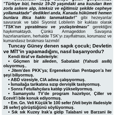
“Türkiye bizi, henüz 19-20 yaşındaki ana kuzuları iken
zorla askere alıp, isteksiz ve eğitimsiz şekilde cepheye
yollamaktadır” dedikleri anda, Kanada hükümeti hemen
bunlara iltica hakkı tanımaktadır!”
gibi hezeyanlar
savurarak ve tabii Siyonist Lobilerin bir kuklası olarak
“TSK’nın yıpratılması ve yozlaştırılması”
gerektiğini
haykırmaktaydı. Çünkü Armageddon Savaşına
hazırlananların, herhalde TSK’yı zayıflatması, korumasız ve
kumandasız bırakması lazımdı!
Tuncay Güney denen sapık çocuk; Devletin
ve MİT’in yapamadığını, nasıl başarıyordu?
Kendi itiraf ve ifadeleriyle:
•
Göçmen bir aileden, Sabataist (Yahudi asıllı)
oluyormuş..
•
Jitem’den PKK’ya; Ergenekon’dan Pentagon’a her
şeyi biliyormuş.
•
ABD vizesiyle, CIA adına çalışıyormuş.
•
İsmailağa tarikatına sızıp dervişlik taslıyormuş.
•
Sonra Fetullahçılara katılıp yükseliyormuş.
•
Samanyolu TV’de program hazırlıyor, Çiller ve
Ecevit’i bile konuk ediyormuş.
•
Em.
Gn. Veli Küçük’le 100 sefer (Veli beyin ifadesiyle
26 sefer) görüştüğünü söylüyormuş.
•
Sık sık Kuzey Irak’a gidip Talabani ve Barzani ile