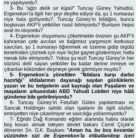
mı yapılıyordu?
3- Bu
“ağzı delik sır küpü!”
Tuncay Güney Yahudisi,
Ergenekon’la ilgili her şeyi deşifre ediyor da, şu 1 numarayı
niye hala gizliyordu?. Tuncay Güney’in bildiğini, bunca
boşkovan AKP’li yetkililer nasıl bilmiyordu? Bunların hepsi
aval mı oluyordu?
4- Ergenekon oluşumunu çökertmekle övünen şu AKP’li
kahraman çete avcıları ve bağımsız yargımızın korkusuz
savcıları, şu 1 numarayı öğrenmek ve üzerine gidip örgütü
temelinden çözmek için niye hiçbir gayret göstermiyor, hatta
merak bile etmiyordu?. Yoksa şu rezil Tuncay Güney’in her
sözünü delil sayan yetkililer bu kadar derine inmeye ve
çıbanları kökünden deşmeye gerek görmüyor muydu?.
5- Ergenekon’a yöneltilen “İktidara karşı darbe
hazırlığı” iddialarının dayanağı sayılan günlüklerin
yazarı ve bu belgelerin asıl kaynağı olan Paşaların ve
maşaların arkasındaki ABD Yahudi Lobileri niye hâlâ
gündeme bile getirilmiyordu?
6- Tuncay Güney’in Fetullah Gülen yapılanması ve
Sancak Holdingin sahibi olan işadamı ile ilgili sözleri,
emniyetten niye çıkarılmıyor ve savcılığa yollanmıyordu?
7- Eğridir Dağ Komando eğitim alanında hatıra olarak
boş kovan almak isteyen devlet bakanı Cemil Çiçek’e
dönemin Sn. G.K. Başkanı
“Aman ha, bu boş kovanlar
yüzünden sizi de Ergenekon’la irtibatlandırıp içeri