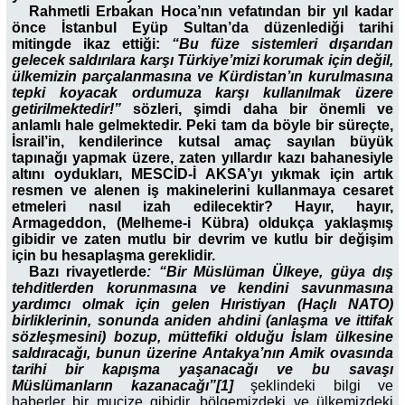
Rahmetli Erbakan Hoca’nın vefatından bir yıl kadar
önce İstanbul Eyüp Sultan’da düzenlediği tarihi
mitingde ikaz ettiği:
“Bu füze sistemleri dışarıdan
gelecek saldırılara karşı Türkiye’mizi korumak için değil,
ülkemizin parçalanmasına ve Kürdistan’ın kurulmasına
tepki koyacak ordumuza karşı kullanılmak üzere
getirilmektedir!”
sözleri, şimdi daha bir önemli ve
anlamlı hale gelmektedir. Peki tam da böyle bir süreçte,
İsrail’in, kendilerince kutsal amaç sayılan büyük
tapınağı yapmak üzere, zaten yıllardır kazı bahanesiyle
altını oydukları, MESCİD-İ AKSA’yı yıkmak için artık
resmen ve alenen iş makinelerini kullanmaya cesaret
etmeleri nasıl izah edilecektir? Hayır, hayır,
Armageddon, (Melheme-i Kübra) oldukça yaklaşmış
gibidir ve zaten mutlu bir devrim ve kutlu bir değişim
için bu hesaplaşma gereklidir.
Bazı rivayetlerde
: “Bir Müslüman Ülkeye, güya dış
tehditlerden korunmasına ve kendini savunmasına
yardımcı olmak için gelen Hıristiyan (Haçlı NATO)
birliklerinin, sonunda aniden ahdini (anlaşma ve ittifak
sözleşmesini) bozup, müttefiki olduğu İslam ülkesine
saldıracağı, bunun üzerine Antakya’nın Amik ovasında
tarihi bir kapışma yaşanacağı ve bu savaşı
Müslümanların kazanacağı”[1]
şeklindeki bilgi ve
haberler bir mucize gibidir, bölgemizdeki ve ülkemizdeki