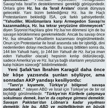
Savaşı’nda İsrail’in desteklenmesi gerektiği görüşündedir.
Onlara göre
Hz. İsa da ‘İsrail Arslanı’
olarak dünyaya
gelecektir. Yani bizim beklediğimiz Hz. İsa ile Haçlı
Protestanların beklediği İSA, çok farklı şahsiyetlerdir.
“Yahudiler, Müslümanlara karşı Armegedon Savaşı’nı
kazanmadıkça, Hz. İsa tekrar yeryüzüne dönmeyecek”
diyen Siyonist Haçlılara göre Hz.İsa’nın dönmesi için de bu
savaşın körüklenmesi gerekmektedir. Ancak bu savaşı önce
Hz. İsa olmadan Yahudilerin kazanması öngörülmektedir.
Onun için Protestanlar ile İsrail arasında sıkı bir işbirliği, dini
nedenlerden dolayı mecburidir. Bu savaş bittikten sonra da,
144 bin Yahudi hariç, (
o 144 bin Yahudi de Hz. İsa’ya iman
eden Yahudiler olacak
) hepsinin kırılıp öldürüleceği,
sadece Amerika’ya ve Hz. İsa’ya bağlı olanların yeryüzünde
kalıp hüküm süreceği” bildirilmektedir.
Yeni Şafak’tan İbrahim Karagül daha önce
bir köşe yazısında şunları söylüyor, ama
sonradan AKP yandaşı kesiliyordu:
“Tanrı’yı kıyamete, Türkiye’yi bölgesel savaşa
zorlamak!
..
“
isteyen ABD ve İsrail için Türkiye’ye de bir rol
biçildiği görülmektedir.
“Türkiye’nin Kürtlerle çatışmaya
sokulması demek, İran’ın da cepheye girmesi demektir.
Savaşın Pakistan’dan Lübnan’a kadar yayılması
demektir. İşte bu, ABD ve müttefiklerinin en büyük