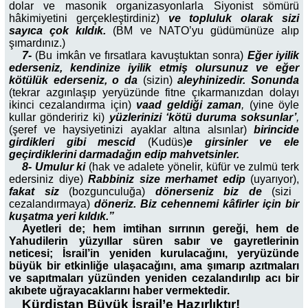
dolar ve masonik organizasyonlarla Siyonist sömürü
hâkimiyetini gerçekleştirdiniz)
ve topluluk olarak sizi
sayıca çok kıldık.
(BM ve NATO’yu güdümünüze alıp
şımardınız.)
7-
(Bu imkân ve fırsatlara kavuştuktan sonra)
Eğer iyilik
ederseniz, kendinize iyilik etmiş olursunuz ve eğer
kötülük ederseniz, o da
(sizin)
aleyhinizedir. Sonunda
(tekrar azgınlaşıp yeryüzünde fitne çıkarmanızdan dolayı
ikinci cezalandırma için)
vaad geldiği zaman
,
(yine öyle
kullar göndeririz ki)
yüzlerinizi ‘kötü duruma soksunlar’
,
(şeref ve haysiyetinizi ayaklar altına alsınlar)
birincide
girdikleri gibi mescid
(Kudüs)
e girsinler ve ele
geçirdiklerini darmadağın edip mahvetsinler.
8- Umulur ki
(hak ve adalete yönelir, küfür ve zulmü terk
edersiniz diye)
Rabbiniz size merhamet edip
(uyarıyor),
fakat siz
(bozgunculuğa)
dönerseniz biz de
(sizi
cezalandırmaya)
döneriz. Biz cehennemi kâfirler için bir
kuşatma yeri kıldık.”
Ayetleri de; hem imtihan sırrının gereği, hem de
Yahudilerin yüzyıllar süren sabır ve gayretlerinin
neticesi; İsrail’in yeniden kurulacağını, yeryüzünde
büyük bir etkinliğe ulaşacağını, ama şımarıp azıtmaları
ve sapıtmaları yüzünden yeniden cezalandırılıp acı bir
akıbete uğrayacaklarını haber vermektedir.
Kürdistan Büyük İsrail’e Hazırlıktır!