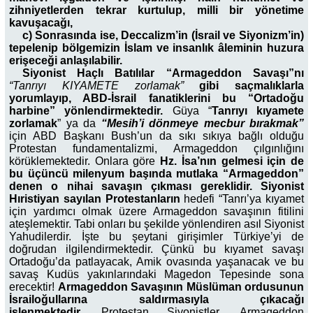
zihniyetlerden tekrar kurtulup, milli bir yönetime
kavuşacağı,
c) Sonrasında ise, Deccalizm’in (İsrail ve Siyonizm’in)
tepelenip bölgemizin İslam ve insanlık âleminin huzura
erişeceği anlaşılabilir.
Siyonist Haçlı Batılılar “Armageddon Savaşı”nı
“Tanrıyı KIYAMETE zorlamak”
gibi saçmalıklarla
yorumlayıp, ABD-İsrail fanatiklerini bu “Ortadoğu
harbine” yönlendirmektedir.
Güya
“
Tanrıyı kıyamete
zorlamak
” ya da
“Mesih’i dönmeye mecbur bırakmak”
için ABD Başkanı Bush’un da sıkı sıkıya bağlı olduğu
Protestan fundamentalizmi, Armageddon çılgınlığını
körüklemektedir. Onlara göre
Hz. İsa’nın gelmesi için de
bu üçüncü milenyum başında mutlaka “Armageddon”
denen o nihai savaşın çıkması gereklidir. Siyonist
Hıristiyan sayılan
Protestanların
hedefi “Tanrı’ya kıyamet
için yardımcı olmak üzere Armageddon savaşının fitilini
ateşlemektir. Tabi onları bu şekilde yönlendiren asıl Siyonist
Yahudilerdir. İşte bu şeytani girişimler Türkiye’yi de
doğrudan ilgilendirmektedir. Çünkü bu kıyamet savaşı
Ortadoğu’da patlayacak, Amik ovasında yaşanacak ve bu
savaş Kudüs yakınlarındaki Magedon Tepesinde sona
erecektir!
Armageddon Savaşının Müslüman ordusunun
İsrailoğullarına saldırmasıyla çıkacağı
işlenmektedir.
Protestan Siyonistler, Armageddon