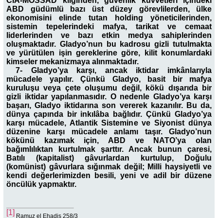
CIA-MOSSAD kliğinden, güvenlik kuvvetleri içindeki
ABD güdümlü bazı üst düzey görevlilerden, ülke
ekonomisini elinde tutan holding yöneticilerinden,
sistemin tepelerindeki mafya, tarikat ve cemaat
liderlerinden ve bazı etkin medya sahiplerinden
oluşmaktadır. Gladyo’nun bu kadrosu gizli tutulmakta
ve yürütülen işin gereklerine göre, kilit konumlardaki
kimseler mekanizmaya alınmaktadır.
7- Gladyo’ya karşı, ancak iktidar imkânlarıyla
mücadele yapılır. Çünkü Gladyo, basit bir mafya
kuruluşu veya çete oluşumu değil, kökü dışarıda bir
gizli iktidar yapılanmasıdır. O nedenle Gladyo’ya karşı
başarı, Gladyo iktidarına son vererek kazanılır. Bu da,
dünya çapında bir inkılâba bağlıdır. Çünkü Gladyo’ya
karşı mücadele, Atlantik Sistemine ve Siyonist dünya
düzenine karşı mücadele anlamı taşır. Gladyo’nun
kökünü kazımak için, ABD ve NATO’ya olan
bağımlılıktan kurtulmak şarttır. Ancak bunun çaresi,
Batılı (kapitalist) gâvurlardan kurtulup, Doğulu
(komünist) gâvurlara sığınmak değil; Milli haysiyetli ve
kendi değerlerimizden besili, yeni ve adil bir düzene
öncülük yapmaktır.
[1]
Ramuz el Ehadis 258/3