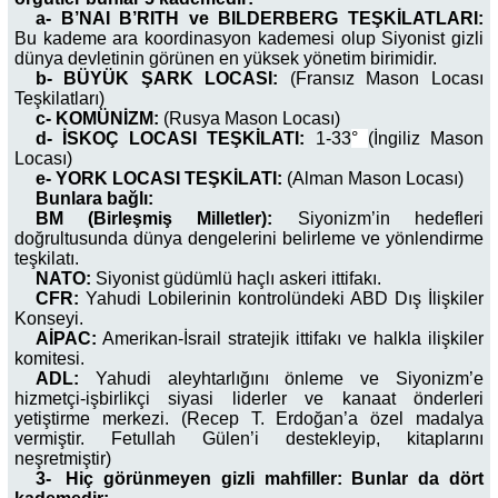
a-
B’NAI B’RITH ve BILDERBERG TEŞKİLATLARI:
Bu kademe ara koordinasyon kademesi olup Siyonist gizli
dünya devletinin görünen en yüksek yönetim birimidir.
b-
BÜYÜK ŞARK LOCASI:
(Fransız Mason Locası
Teşkilatları)
c-
KOMÜNİZM:
(Rusya Mason Locası)
d-
İSKOÇ LOCASI TEŞKİLATI:
1-33
°
(İngiliz Mason
Locası)
e-
YORK LOCASI TEŞKİLATI:
(Alman Mason Locası)
Bunlara bağlı:
BM (Birleşmiş Milletler):
Siyonizm’in hedefleri
doğrultusunda dünya dengelerini belirleme ve yönlendirme
teşkilatı.
NATO:
Siyonist güdümlü haçlı askeri ittifakı.
CFR:
Yahudi Lobilerinin kontrolündeki ABD Dış İlişkiler
Konseyi.
AİPAC:
Amerikan-İsrail stratejik ittifakı ve halkla ilişkiler
komitesi.
ADL:
Yahudi aleyhtarlığını önleme ve Siyonizm’e
hizmetçi-işbirlikçi siyasi liderler ve kanaat önderleri
yetiştirme merkezi. (Recep T. Erdoğan’a özel madalya
vermiştir. Fetullah Gülen’i destekleyip, kitaplarını
neşretmiştir)
3-
Hiç görünmeyen gizli mahfiller: Bunlar da dört