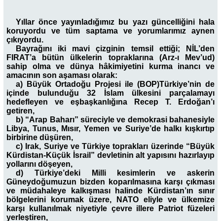
Yıllar önce yayınladığımız bu yazı güncelliğini hala
koruyordu ve tüm saptama ve yorumlarımız aynen
çıkıyordu.
Bayrağını iki mavi çizginin temsil ettiği; NİL’den
FIRAT’a bütün ülkelerin topraklarına (Arz-ı Mev’ud)
sahip olma ve dünya hâkimiyetini kurma inancı ve
amacının son aşaması olarak:
a) Büyük Ortadoğu Projesi ile (BOP)Türkiye’nin de
içinde bulunduğu 32 İslam ülkesini parçalamayı
hedefleyen ve eşbaşkanlığına Recep T. Erdoğan’ı
getiren,
b) “Arap Baharı” süreciyle ve demokrasi bahanesiyle
Libya, Tunus, Mısır, Yemen ve Suriye’de halkı kışkırtıp
birbirine düşüren,
c) Irak, Suriye ve Türkiye toprakları üzerinde “Büyük
Kürdistan-Küçük İsrail” devletinin alt yapısını hazırlayıp
yollarını döşeyen,
d) Türkiye’deki Milli kesimlerin ve askerin
Güneydoğumuzun bizden koparılmasına karşı çıkması
ve müdahaleye kalkışması halinde Kürdistan’ın sınır
bölgelerini korumak üzere, NATO eliyle ve ülkemize
karşı kullanılmak niyetiyle çevre illere Patriot füzeleri
yerleştiren,