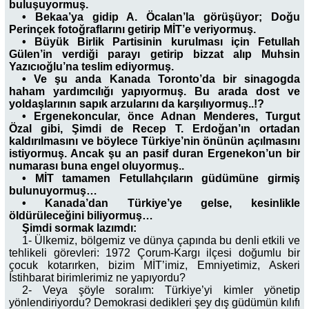
buluşuyormuş.
•
Bekaa’ya gidip A. Öcalan’la görüşüyor; Doğu
Perinçek fotoğraflarını getirip MİT’e veriyormuş.
•
Büyük Birlik Partisinin kurulması için Fetullah
Gülen’in verdiği parayı getirip bizzat alıp Muhsin
Yazıcıoğlu’na teslim ediyormuş.
•
Ve şu anda Kanada Toronto’da bir sinagogda
haham yardımcılığı yapıyormuş. Bu arada dost ve
yoldaşlarının sapık arzularını da karşılıyormuş..!?
•
Ergenekoncular, önce Adnan Menderes, Turgut
Özal gibi, Şimdi de Recep T. Erdoğan’ın ortadan
kaldırılmasını ve böylece Türkiye’nin önünün açılmasını
istiyormuş. Ancak şu an pasif duran Ergenekon’un bir
numarası buna engel oluyormuş..
•
MİT tamamen Fetullahçıların güdümüne girmiş
bulunuyormuş…
•
Kanada’dan Türkiye’ye gelse, kesinlikle
öldürüleceğini biliyormuş…
Şimdi sormak lazımdı:
1- Ülkemiz, bölgemiz ve dünya çapında bu denli etkili ve
tehlikeli görevleri: 1972 Çorum-Kargı ilçesi doğumlu bir
çocuk kotarırken, bizim MİT’imiz, Emniyetimiz, Askeri
İstihbarat birimlerimiz ne yapıyordu?
2- Veya şöyle soralım: Türkiye’yi kimler yönetip
yönlendiriyordu? Demokrasi dedikleri şey dış güdümün kılıfı