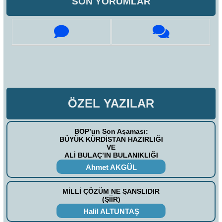
SON YORUMLAR
ÖZEL YAZILAR
BOP’un Son Aşaması:
BÜYÜK KÜRDİSTAN HAZIRLIĞI
VE
ALİ BULAÇ’IN BULANIKLIĞI
Ahmet AKGÜL
MİLLİ ÇÖZÜM NE ŞANSLIDIR
(ŞİİR)
Halil ALTUNTAŞ