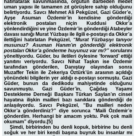
hatırlatarak savunmasında, örgütün darbeden medet
uman yapısı ile tamamen zıt görüşlere sahip olduğunu
belirtiyordu. Savcı Mehmet Ali Pekgüzel, Gazi Güder’e,
Ayşe Asuman Özdemir’in kendisine gönderdiği
elektronik postaları niçin Kuddusi Okkır’a
yönlendirdiğini ve yine Özdemir’in gönderdiği Atabeyler
davası sanığı Murat Yüzbaşı ile ilgili e-postayı da Okkır’a
ilettiğini hatırlatan Pekgüzel,
“Murat Yüzbaşıyı tanıyor
musunuz?
Asuman Hanım’ın gönderdiği elektronik
postaları Okkır’a gönderme huyunuz var mı?”
sorularını
yöneltiyordu. Güder, bu iletileri öylesine ‘forward’ ettiği
yanıtını veriyordu. Savcı Nihat Taşkın ise Özdemir
tarafından gönderilen, Danıştay olayından sonra
Muzaffer Tekin ile Zekeriya Öztürk’ün arasının açıldığı
yönündeki bilgilerin yer aldığı e-postayı sormuştu. Gazi
Güder, bunun da dedikodu mahiyetinde olduğunu
savunmuştu. Gazi Güder’in, Çağdaş Yaşamı
Destekleme Derneği Başkanı Türkan Saylan’ın cinsel
hayatına ilişkin mailleri bazı sanıklara gönderdiği de
anlaşılıyordu. Savcı Pekgüzel, “Bu mailleri neden
Okkır’a gönderdiniz?” diye sorunca “Maili Özdemir’e
gönderdim. Herhangi bir amacım yoktu. Pek çok maili
okumam” diyordu.[5]
Şimdi, birbirinden bu denli kopuk, birbirine bu denli
soğuk ve her biri kendi başına buyruk bu insanlar mı