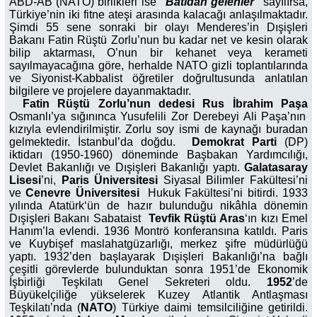
ABD-AB (NATO) birlikleri ise
“Batıdan gelenler”
sayılırsa,
Türkiye’nin iki fitne ateşi arasında kalacağı anlaşılmaktadır.
Şimdi 55 sene sonraki bir olayı Menderes’in Dışişleri
Bakanı Fatin Rüştü Zorlu’nun bu kadar net ve kesin olarak
bilip aktarması, O’nun bir kehanet veya kerameti
sayılmayacağına göre, herhalde NATO gizli toplantılarında
ve Siyonist-Kabbalist öğretiler doğrultusunda anlatılan
bilgilere ve projelere dayanmaktadır.
Fatin Rüştü Zorlu’nun dedesi Rus İbrahim Paşa
Osmanlı’ya sığınınca Yusufelili Zor Derebeyi Ali Paşa’nın
kızıyla evlendirilmiştir. Zorlu soy ismi de kaynağı buradan
gelmektedir. İstanbul’da doğdu.
Demokrat Parti
(DP)
iktidarı (1950-1960) döneminde Başbakan Yardımcılığı,
Devlet Bakanlığı ve Dışişleri Bakanlığı yaptı.
Galatasaray
Lisesi
’ni,
Paris Üniversitesi
Siyasal Bilimler Fakültesi’ni
ve
Cenevre Üniversitesi
Hukuk Fakültesi’ni bitirdi. 1933
yılında
Atatürk
‘ün de hazır bulunduğu nikâhla dönemin
Dışişleri Bakanı Sabataist
Tevfik Rüştü Aras
‘ın kızı Emel
Hanım’la evlendi. 1936 Montrö konferansına katıldı. Paris
ve Kuybişef maslahatgüzarlığı, merkez şifre müdürlüğü
yaptı. 1932’den başlayarak Dışişleri Bakanlığı’na bağlı
çeşitli görevlerde bulunduktan sonra 1951’de Ekonomik
İşbirliği Teşkilatı Genel Sekreteri oldu.
1952
’de
Büyükelçiliğe yükselerek Kuzey Atlantik Antlaşması
Teşkilatı’nda (
NATO
) Türkiye daimi temsilciliğine getirildi.