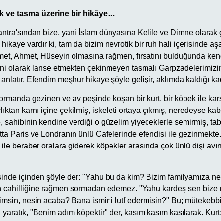
ek ve tasma üzerine bir hikâye…
Tantra'sından bize, yani İslam dünyasına Kelile ve Dimne olarak
r hikaye vardır ki, tam da bizim nevrotik bir ruh hali içerisinde 
et, Ahmet, Hüseyin olmasına rağmen, fırsatını bulduğunda ken
eni olarak lanse etmekten çekinmeyen tasmalı Garpzadelerimiz
nlatır. Efendim meşhur hikaye şöyle gelişir, aklımda kaldığı ka
rmanda gezinen ve av peşinde koşan bir kurt, bir köpek ile karşıl
çlıktan karnı içine çekilmiş, iskeleti ortaya çıkmış, neredeyse kabu
, sahibinin kendine verdiği o güzelim yiyeceklerle semirmiş, tabir
atta Paris ve Londranın ünlü Cafelerinde efendisi ile gezinmekt
 ile beraber oralara giderek köpekler arasında çok ünlü dişi avın
risinde içinden şöyle der: "Yahu bu da kim? Bizim familyamıza n
n cahilliğine rağmen sormadan edemez. "Yahu kardeş sen bize 
imsin, nesin acaba? Bana ismini lutf edermisin?" Bu; mütekebbi
yaratık, "Benim adım köpektir" der, kasım kasım kasılarak. Kurt; 