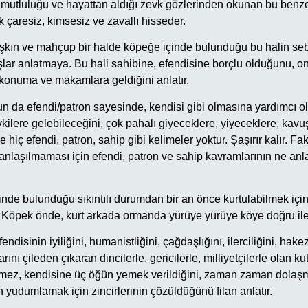
 mutluluğu ve hayattan aldığı zevk gözlerinden okunan bu benz
k çaresiz, kimsesiz ve zavallı hisseder.
aşkın ve mahçup bir halde köpeğe içinde bulunduğu bu halin seb
lar anlatmaya. Bu hali sahibine, efendisine borçlu olduğunu, o
konuma ve makamlara geldiğini anlatır.
un da efendi/patron sayesinde, kendisi gibi olmasına yardımcı ol
ilere gelebileceğini, çok pahalı giyeceklere, yiyeceklere, kavuş
e hiç efendi, patron, sahip gibi kelimeler yoktur. Şaşırır kalır. Fa
anlaşılmaması için efendi, patron ve sahip kavramlarının ne anla
çinde bulunduğu sıkıntılı durumdan bir an önce kurtulabilmek içi
er. Köpek önde, kurt arkada ormanda yürüye yürüye köye doğru ile
ndisinin iyiliğini, humanistliğini, çağdaşlığını, ilerciliğini, hake
arını çileden çıkaran dincilerle, gericilerle, milliyetçilerle olan k
remez, kendisine üç öğün yemek verildiğini, zaman zaman dolaşm
 yudumlamak için zincirlerinin çözüldüğünü filan anlatır.