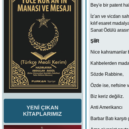
Bey'e bir patent ha
İz'an ve vicdan sah
kılıf esaret madal
Sanat Ödülü arasınd
ŞİİR
Nice kahramanlar bi
Kahbelerden mada
Sözde Rabbine,
Özde ise, nefsine v
Biz keriz değiliz.
YENİ ÇIKAN
Anti Amerikancı
KİTAPLARIMIZ
Barbar Batı karşıtı 