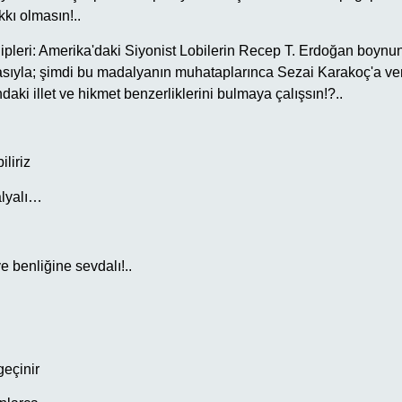
kkı olmasın!..
ipleri: Amerika'daki Siyonist Lobilerin Recep T. Erdoğan boynun
yasıyla; şimdi bu madalyanın muhataplarınca Sezai Karakoç'a ver
aki illet ve hikmet benzerliklerini bulmaya çalışsın!?..
liriz
lyalı…
e benliğine sevdalı!..
geçinir