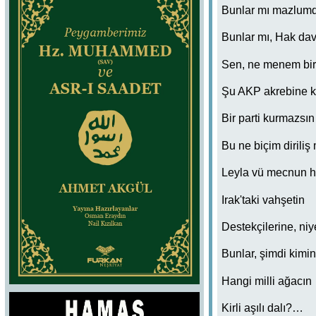
Bunlar mı mazlum
Bunlar mı, Hak da
Sen, ne menem bir
Şu AKP akrebine ka
Bir parti kurmazsı
Bu ne biçim diriliş
Leyla vü mecnun h
Irak'taki vahşetin
Destekçilerine, n
Bunlar, şimdi kimi
Hangi milli ağacın
Kirli aşılı dalı?…