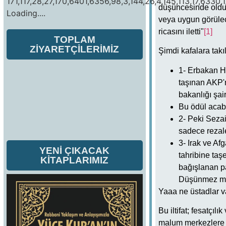
171,117,28,27,170,6401,6356,98,3,144,26,4,145,113,17,6330,1
düşüncesinde olduğ
Loading....
veya uygun görülec
ricasını iletti"
[1]
TOPLAM
ZİYARETÇİLERİMİZ
Şimdi kafalara takı
1- Erbakan Hü
taşınan AKP'n
bakanlığı şai
Bu ödül acaba
2- Peki Sezai
sadece rezale
3- Irak ve Af
YENİ ÇIKACAK
tahribine taşe
KİTAPLARIMIZ
bağışlanan p
Düşünmez mi
Yaaa ne üstadlar 
Bu iltifat; fesatçıl
malum merkezlere y