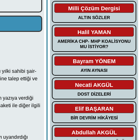
Milli Çözüm Dergisi
ALTIN SÖZLER
Halil YAMAN
AMERİKA CHP- MHP KOALİSYONU
MU İSTİYOR?
Bayram YÖNEM
AYIN AYNASI
ılki sahibi şair-
e talep ettiği ve
Necati AKGÜL
DOST DİZELERİ
n yazıya verdiği
eti ile diğer ilgili
Elif BAŞARAN
BİR DEVRİM HİKÂYESİ
Abdullah AKGÜL
ı uyandırdığı