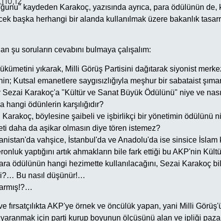
,110,12
unu" kaydeden Karakoç, yazısında ayrıca, para ödülünün de, k
ek başka herhangi bir alanda kullanılmak üzere bakanlık tasar
lan şu soruların cevabını bulmaya çalışalım:
kümetini yıkarak, Milli Görüş Partisini dağıtarak siyonist merkez
in; Kutsal emanetlere saygısızlığıyla meşhur bir sabataist şıma
r Sezai Karakoç'a "Kültür ve Sanat Büyük Ödülünü" niye ve nasıl
 hangi ödünlerin karşılığıdır?
 Karakoç, böylesine şaibeli ve işbirlikçi bir yönetimin ödülünü 
ti daha da aşikar olmasın diye tören istemez?
ganistan'da vahşice, İstanbul'da ve Anadolu'da ise sinsice İsla
ronluk yaptığını artık ahmakların bile fark ettiği bu AKP'nin Kült
ara ödülünün hangi hezimette kullanılacağını, Sezai Karakoç 
?… Bu nasıl düşünür!…
varmış!?…
ık ve fırsatçılıkta AKP'ye örnek ve öncülük yapan, yani Milli Görü
aranmak için parti kurup boyunun ölçüsünü alan ve ipliği paza