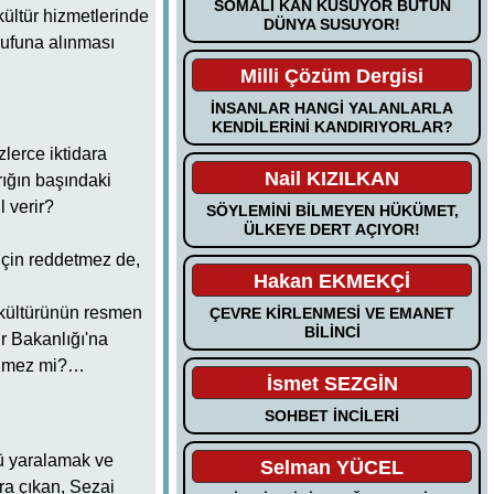
SOMALİ KAN KUSUYOR BÜTÜN
ültür hizmetlerinde
DÜNYA SUSUYOR!
rufuna alınması
Milli Çözüm Dergisi
İNSANLAR HANGİ YALANLARLA
KENDİLERİNİ KANDIRIYORLAR?
lerce iktidara
Nail KIZILKAN
rığın başındaki
 verir?
SÖYLEMİNİ BİLMEYEN HÜKÜMET,
ÜLKEYE DERT AÇIYOR!
niçin reddetmez de,
Hakan EKMEKÇİ
m kültürünün resmen
ÇEVRE KİRLENMESİ VE EMANET
BİLİNCİ
ür Bakanlığı'na
bilmez mi?…
İsmet SEZGİN
SOHBET İNCİLERİ
ş'ü yaralamak ve
Selman YÜCEL
ra çıkan, Sezai