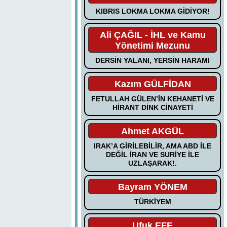
KIBRIS LOKMA LOKMA GİDİYOR!
Ali ÇAĞIL - İHL ve Kamu
Yönetimi Mezunu
DERSİN YALANI, YERSİN HARAMI
Kazım GÜLFİDAN
FETULLAH GÜLEN’İN KEHANETİ VE
HİRANT DİNK CİNAYETİ
Ahmet AKGÜL
IRAK’A GİRİLEBİLİR, AMA ABD İLE
DEĞİL İRAN VE SURİYE İLE
UZLAŞARAK!.
Bayram YÖNEM
TÜRKİYEM
Ufuk EFE