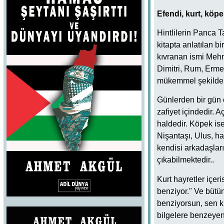
Efendi, kurt, köp
Hintlilerin Panca 
kitapta anlatılan bi
kıvranan ismi Mehm
Dimitri, Rum, Erm
mükemmel şekilde a
Günlerden bir gün o
zafiyet içindedir. A
haldedir. Köpek ise
Nişantaşı, Ulus, h
kendisi arkadaşları
çıkabilmektedir..
Kurt hayretler içe
benziyor." Ve bütü
benziyorsun, sen k
bilgelere benzeyen 