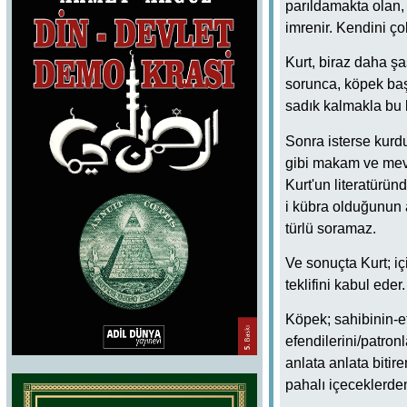
parıldamakta olan,
imrenir. Kendini ço
Kurt, biraz daha ş
sorunca, köpek baş
sadık kalmakla bu 
Sonra isterse kurd
gibi makam ve mevk
Kurt'un literatüründ
i kübra olduğunun 
türlü soramaz.
Ve sonuçta Kurt; i
teklifini kabul ed
Köpek; sahibinin-efe
efendilerini/patronl
anlata anlata biti
pahalı içeceklerden