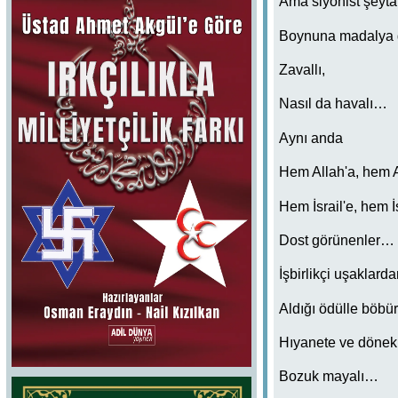
Ama siyonist şeyta
Boynuna madalya ge
Zavallı,
Nasıl da havalı…
Aynı anda
Hem Allah'a, hem 
Hem İsrail'e, hem 
Dost görünenler…
İşbirlikçi uşaklarda
Aldığı ödülle böbü
Hıyanete ve dönekl
Bozuk mayalı…