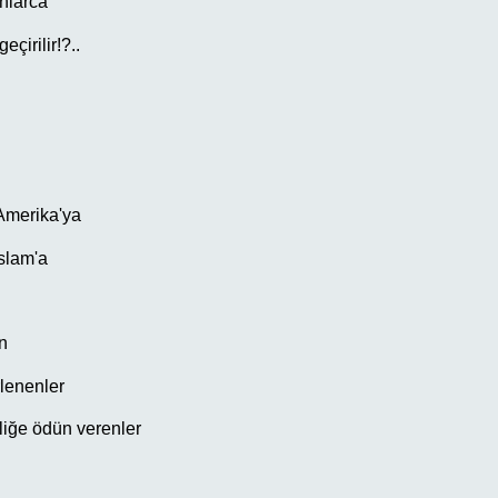
nlarca
çirilir!?..
Amerika'ya
İslam'a
n
rlenenler
iğe ödün verenler