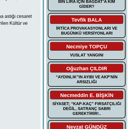
BİN LİRA İÇİN BAĞDAT’A KİM
GİDER?
a astığı cesaret
Tevfik BALA
ilen Kültür ve
İRTİCA PROVAKASYONLARI VE
BUGÜNKÜ VERSİYONLARI
Necmiye TOPÇU
VUSLAT YANGINI
Oğuzhan ÇILDIR
“AYDINLIK”IN AYIBI VE AKP’NİN
ARSIZLIĞI
Necmeddin E. BİŞKİN
SİYASET; “KAP-KAÇ” FIRSATÇILIĞI
DEĞİL, SATRANÇ SABRI
GEREKTİRİR!..
Nevzat GÜNDÜZ