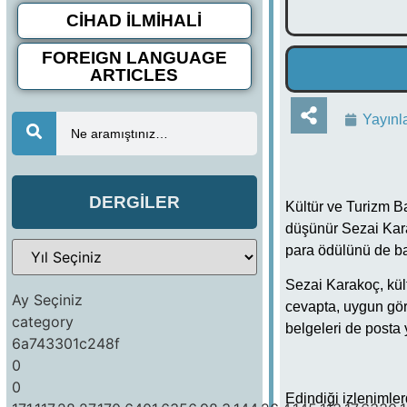
CİHAD İLMİHALİ
FOREIGN LANGUAGE
ARTICLES
Yayınl
Ne aramıştınız…
DERGİLER
Kültür ve Turizm Ba
düşünür Sezai Kara
para ödülünü de bak
Sezai Karakoç, kült
Ay Seçiniz
cevapta, uygun görül
category
belgeleri de posta 
6a743301c248f
0
0
Edindiği izlenimle