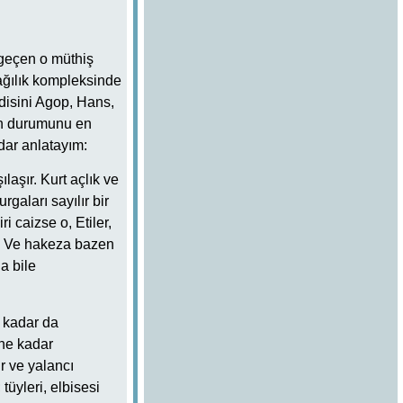
 geçen o müthiş
aşağılık kompleksinde
disini Agop, Hans,
in durumunu en
dar anlatayım:
aşır. Kurt açlık ve
rgaları sayılır bir
i caizse o, Etiler,
e. Ve hakeza bazen
a bile
e kadar da
ne kadar
r ve yalancı
tüyleri, elbisesi