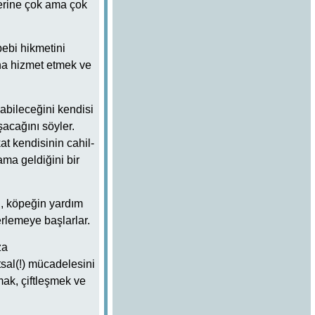
erine çok ama çok
ebi hikmetini
na hizmet etmek ve
abileceğini kendisi
acağını söyler.
kat kendisinin cahil-
ma geldiğini bir
n, köpeğin yardım
rlemeye başlarlar.
za
utsal(!) mücadelesini
ak, çiftleşmek ve