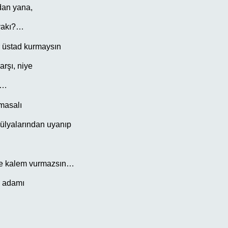
dan yana,
vakı?…
 üstad kurmaysın
rşı, niye
n…
 masalı
ülyalarından uyanıp
iye kalem vurmazsın…
n adamı