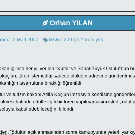
Orhan YILAN
anma:
2 Mart 2007
MART 2007
Yorum yok
kanlığı'nca her yıl verilen "Kültür ve Sanat Büyük Ödülü"nün bu y
koç'un, tören istemediği sadece plaketin adresine gönderilmesin
anlığın tasarrufuna bıraktığı öğrenildi.
ür ve turizm bakanı Atilla Koç'un imzasıyla kendisine gönderile
mesi halinde ödülle ilgili bir tören yapılmamasını istedi, ödül pak
yoluyla kabul edebileceğini bildirdi.
rden, "ödülün açıklanmasından sonra kamuoyunda yeterli yankıy