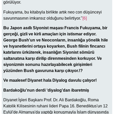
görülüyor.
Fukuyama, bu kitabıyla birlikte artık neo con düşünceyi
savunmasının imkansız olduğunu belirtiyor."
[6]
Bu Japon asıllı Siyonist maşası Francis Fukuyama, bir
gerçeği, gizli ve kirli amaçları için istismar ediyor.
George Bush'un ve Neoconların, insanlığa yönelik hile
ve hıyanetlerini ortaya koyarken, Bush filinin fincancı
katırlarını ürküterek, insanlığın Siyonist sömürü
saltanatına karşı dirilip direnmesinden korkuyor. Ve
siyonizmin sonunu hazırlayabilecek girişimleri
yüzünden Bush gavuruna karşı çıkıyor.!?
Ve maalesef Diyanet hala Diyalog davulu çalıyor!
Bardakoğlu'nun derdi ‘diyalog'dan ibaretmiş
Diyanet İşleri Başkanı Prof. Dr. Ali Bardakoğlu, Roma
Katolik Kilisesinin ruhani lideri Papa 16. Benediktus'un 12
Eylül'de Almanya'da yaptığı konuşmayla İslam dünyasında