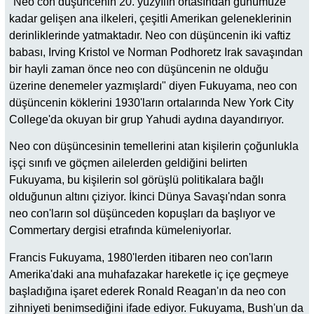
"Neo con düşüncenin 20. yüzyılın ortasından günümüze
kadar gelişen ana ilkeleri, çeşitli Amerikan geleneklerinin
derinliklerinde yatmaktadır. Neo con düşüncenin iki vaftiz
babası, Irving Kristol ve Norman Podhoretz Irak savaşından
bir hayli zaman önce neo con düşüncenin ne olduğu
üzerine denemeler yazmışlardı" diyen Fukuyama, neo con
düşüncenin köklerini 1930'ların ortalarında New York City
College'da okuyan bir grup Yahudi aydına dayandırıyor.
Neo con düşüncesinin temellerini atan kişilerin çoğunlukla
işçi sınıfı ve göçmen ailelerden geldiğini belirten
Fukuyama, bu kişilerin sol görüşlü politikalara bağlı
olduğunun altını çiziyor. İkinci Dünya Savaşı'ndan sonra
neo con'ların sol düşünceden kopuşları da başlıyor ve
Commertary dergisi etrafında kümeleniyorlar.
Francis Fukuyama, 1980'lerden itibaren neo con'ların
Amerika'daki ana muhafazakar hareketle iç içe geçmeye
başladığına işaret ederek Ronald Reagan'ın da neo con
zihniyeti benimsediğini ifade ediyor. Fukuyama, Bush'un da