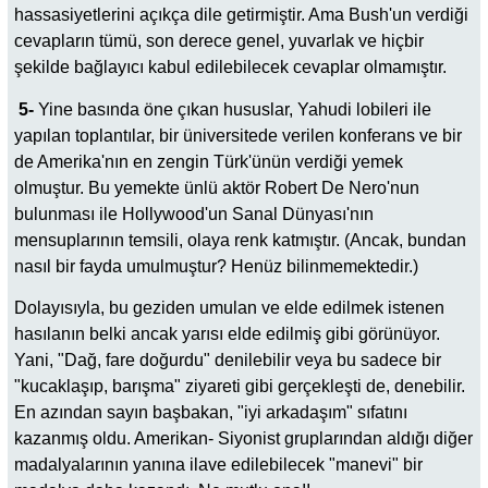
hassasiyetlerini açıkça dile getirmiştir. Ama Bush'un verdiği
cevapların tümü, son derece genel, yuvarlak ve hiçbir
şekilde bağlayıcı kabul edilebilecek cevaplar olmamıştır.
5-
Yine basında öne çıkan hususlar, Yahudi lobileri ile
yapılan toplantılar, bir üniversitede verilen konferans ve bir
de Amerika'nın en zengin Türk'ünün verdiği yemek
olmuştur. Bu yemekte ünlü aktör Robert De Nero'nun
bulunması ile Hollywood'un Sanal Dünyası'nın
mensuplarının temsili, olaya renk katmıştır. (Ancak, bundan
nasıl bir fayda umulmuştur? Henüz bilinmemektedir.)
Dolayısıyla, bu geziden umulan ve elde edilmek istenen
hasılanın belki ancak yarısı elde edilmiş gibi görünüyor.
Yani, "Dağ, fare doğurdu" denilebilir veya bu sadece bir
"kucaklaşıp, barışma" ziyareti gibi gerçekleşti de, denebilir.
En azından sayın başbakan, "iyi arkadaşım" sıfatını
kazanmış oldu. Amerikan- Siyonist gruplarından aldığı diğer
madalyalarının yanına ilave edilebilecek "manevi" bir