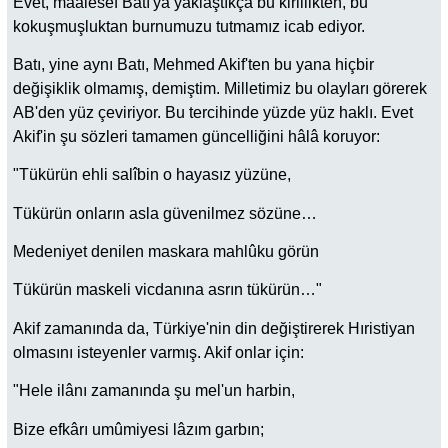
Evet, maalesef Batı'ya yaklaştıkça bu kirlilikten, bu
kokuşmuşluktan burnumuzu tutmamız icab ediyor.
Batı, yine aynı Batı, Mehmed Akif'ten bu yana hiçbir
değişiklik olmamış, demiştim. Milletimiz bu olayları görerek
AB'den yüz çeviriyor. Bu tercihinde yüzde yüz haklı. Evet
Akif'in şu sözleri tamamen güncelliğini hâlâ koruyor:
"Tükürün ehli salîbin o hayasız yüzüne,
Tükürün onların asla güvenilmez sözüne…
Medeniyet denilen maskara mahlûku görün
Tükürün maskeli vicdanına asrın tükürün…"
Akif zamanında da, Türkiye'nin din değiştirerek Hıristiyan
olmasını isteyenler varmış. Akif onlar için:
"Hele ilânı zamanında şu mel'un harbin,
Bize efkârı umûmiyesi lâzım garbın;