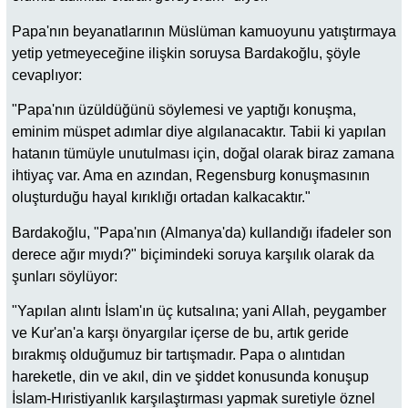
Papa'nın beyanatlarının Müslüman kamuoyunu yatıştırmaya
yetip yetmeyeceğine ilişkin soruysa Bardakoğlu, şöyle
cevaplıyor:
"Papa'nın üzüldüğünü söylemesi ve yaptığı konuşma,
eminim müspet adımlar diye algılanacaktır. Tabii ki yapılan
hatanın tümüyle unutulması için, doğal olarak biraz zamana
ihtiyaç var. Ama en azından, Regensburg konuşmasının
oluşturduğu hayal kırıklığı ortadan kalkacaktır."
Bardakoğlu, "Papa'nın (Almanya'da) kullandığı ifadeler son
derece ağır mıydı?" biçimindeki soruya karşılık olarak da
şunları söylüyor:
"Yapılan alıntı İslam'ın üç kutsalına; yani Allah, peygamber
ve Kur'an'a karşı önyargılar içerse de bu, artık geride
bırakmış olduğumuz bir tartışmadır. Papa o alıntıdan
hareketle, din ve akıl, din ve şiddet konusunda konuşup
İslam-Hıristiyanlık karşılaştırması yapmak suretiyle öznel