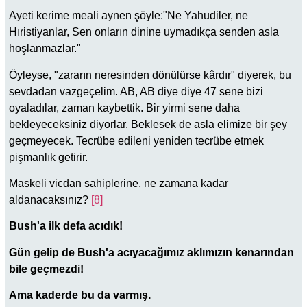
Ayeti kerime meali aynen şöyle:"Ne Yahudiler, ne
Hıristiyanlar, Sen onların dinine uymadıkça senden asla
hoşlanmazlar."
Öyleyse, "zararın neresinden dönülürse kârdır" diyerek, bu
sevdadan vazgeçelim. AB, AB diye diye 47 sene bizi
oyaladılar, zaman kaybettik. Bir yirmi sene daha
bekleyeceksiniz diyorlar. Beklesek de asla elimize bir şey
geçmeyecek. Tecrübe edileni yeniden tecrübe etmek
pişmanlık getirir.
Maskeli vicdan sahiplerine, ne zamana kadar
aldanacaksınız?
[8]
Bush'a ilk defa acıdık!
Gün gelip de Bush'a acıyacağımız aklımızın kenarından
bile geçmezdi!
Ama kaderde bu da varmış.