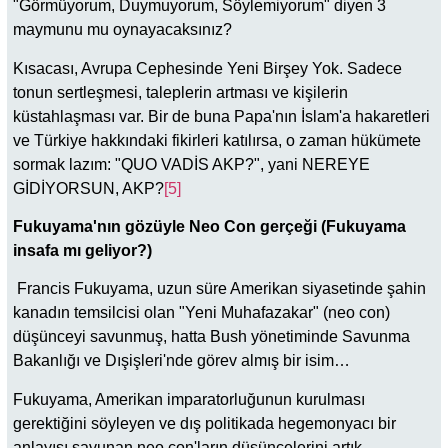
"Görmüyorum, Duymuyorum, Söylemiyorum" diyen 3
maymunu mu oynayacaksınız?
Kısacası, Avrupa Cephesinde Yeni Birşey Yok. Sadece
tonun sertleşmesi, taleplerin artması ve kişilerin
küstahlaşması var. Bir de buna Papa'nın İslam'a hakaretleri
ve Türkiye hakkındaki fikirleri katılırsa, o zaman hükümete
sormak lazım: "QUO VADİS AKP?", yani NEREYE
GİDİYORSUN, AKP?
[5]
Fukuyama'nın gözüyle Neo Con gerçeği (Fukuyama
insafa mı geliyor?)
Francis Fukuyama, uzun süre Amerikan siyasetinde şahin
kanadın temsilcisi olan "Yeni Muhafazakar" (neo con)
düşünceyi savunmuş, hatta Bush yönetiminde Savunma
Bakanlığı ve Dışişleri'nde görev almış bir isim…
Fukuyama, Amerikan imparatorluğunun kurulması
gerektiğini söyleyen ve dış politikada hegemonyacı bir
anlayışı savunan neo con'ların düşüncelerini artık