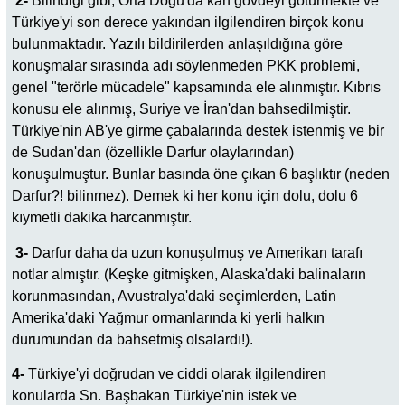
2-
Bilindiği gibi, Orta Doğu'da kan gövdeyi götürmekte ve
Türkiye'yi son derece yakından ilgilendiren birçok konu
bulunmaktadır. Yazılı bildirilerden anlaşıldığına göre
konuşmalar sırasında adı söylenmeden PKK problemi,
genel "terörle mücadele" kapsamında ele alınmıştır. Kıbrıs
konusu ele alınmış, Suriye ve İran'dan bahsedilmiştir.
Türkiye'nin AB'ye girme çabalarında destek istenmiş ve bir
de Sudan'dan (özellikle Darfur olaylarından)
konuşulmuştur. Bunlar basında öne çıkan 6 başlıktır (neden
Darfur?! bilinmez). Demek ki her konu için dolu, dolu 6
kıymetli dakika harcanmıştır.
3-
Darfur daha da uzun konuşulmuş ve Amerikan tarafı
notlar almıştır. (Keşke gitmişken, Alaska'daki balinaların
korunmasından, Avustralya'daki seçimlerden, Latin
Amerika'daki Yağmur ormanlarında ki yerli halkın
durumundan da bahsetmiş olsalardı!).
4-
Türkiye'yi doğrudan ve ciddi olarak ilgilendiren
konularda Sn. Başbakan Türkiye'nin istek ve