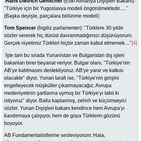
Hans Dietrich Genscher
(Eski Almanya Dışişleri Bakanı):
"Türkiye için bir Yugoslavya modeli öngörülmektedir…."
(Başka deyişle, parçalara bölünme modeli)
Tom Spencer
(İngiliz parlamenter): "Türklere 30 yıldır
sözler vererek hiç dürüst davranmadığımızı düşünüyorum.
Gerçek niyetimiz Türkleri hiçbir zaman kabul etmemek…"
[4]
İşte tam bu sırada Yunanistan ve Bulgaristan dış işleri
bakanları birer beyanat veriyor. Bulgar olanı, "Türkiye'nin
AB'ye katılmasını destekliyoruz. AB'ye yarar ve katkısı
olacaktır" diyor. Yunan tarafı ise, "Türkiye'nin girişini
engelleyecek müşküller çıkarmayacağız. Avrupa
medeniyetinin şartlarına uymuş bir Türkiye'yi tabii ki
istiyoruz" diyor. Balla kaplanmış, zehirli ve küçümseyici
sözler. Yunan Dışişleri bakanı kendince hem Avrupa'yı
kandırmaya çalışıyor, hem de güya Türklerin gözünü
boyuyor.
AB Fundamentalistlerine sesleniyorum: Hala,