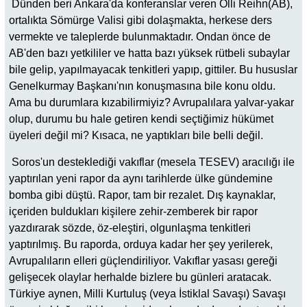
Dünden beri Ankara'da konferanslar veren Olli Reihn(AB),
ortalıkta Sömürge Valisi gibi dolaşmakta, herkese ders
vermekte ve taleplerde bulunmaktadır. Ondan önce de
AB'den bazı yetkililer ve hatta bazı yüksek rütbeli subaylar
bile gelip, yapılmayacak tenkitleri yapıp, gittiler. Bu hususlar
Genelkurmay Başkanı'nın konuşmasına bile konu oldu.
Ama bu durumlara kızabilirmiyiz? Avrupalılara yalvar-yakar
olup, durumu bu hale getiren kendi seçtiğimiz hükümet
üyeleri değil mi? Kısaca, ne yaptıkları bile belli değil.
Soros'un desteklediği vakıflar (mesela TESEV) aracılığı ile
yaptırılan yeni rapor da aynı tarihlerde ülke gündemine
bomba gibi düştü. Rapor, tam bir rezalet. Dış kaynaklar,
içeriden buldukları kişilere zehir-zemberek bir rapor
yazdırarak sözde, öz-eleştiri, olgunlaşma tenkitleri
yaptırılmış. Bu raporda, orduya kadar her şey yerilerek,
Avrupalıların elleri güçlendiriliyor. Vakıflar yasası gereği
gelişecek olaylar herhalde bizlere bu günleri aratacak.
Türkiye aynen, Milli Kurtuluş (veya İstiklal Savaşı) Savaşı