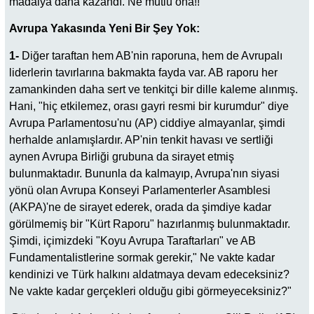
madalya daha kazandı. Ne mutlu ona!!
Avrupa Yakasında Yeni Bir Şey Yok:
1-
Diğer taraftan hem AB'nin raporuna, hem de Avrupalı
liderlerin tavırlarına bakmakta fayda var. AB raporu her
zamankinden daha sert ve tenkitçi bir dille kaleme alınmış.
Hani, "hiç etkilemez, orası gayri resmi bir kurumdur" diye
Avrupa Parlamentosu'nu (AP) ciddiye almayanlar, şimdi
herhalde anlamışlardır. AP'nin tenkit havası ve sertliği
aynen Avrupa Birliği grubuna da sirayet etmiş
bulunmaktadır. Bununla da kalmayıp, Avrupa'nın siyasi
yönü olan Avrupa Konseyi Parlamenterler Asamblesi
(AKPA)'ne de sirayet ederek, orada da şimdiye kadar
görülmemiş bir "Kürt Raporu" hazırlanmış bulunmaktadır.
Şimdi, içimizdeki "Koyu Avrupa Taraftarları" ve AB
Fundamentalistlerine sormak gerekir," Ne vakte kadar
kendinizi ve Türk halkını aldatmaya devam edeceksiniz?
Ne vakte kadar gerçekleri olduğu gibi görmeyeceksiniz?"