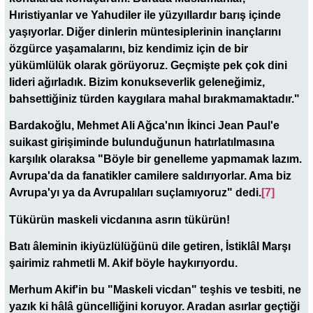
Hıristiyanlar ve Yahudiler ile yüzyıllardır barış içinde
yaşıyorlar. Diğer dinlerin müntesiplerinin inançlarını
özgürce yaşamalarını, biz kendimiz için de bir
yükümlülük olarak görüyoruz. Geçmişte pek çok dini
lideri ağırladık. Bizim konukseverlik geleneğimiz,
bahsettiğiniz türden kaygılara mahal bırakmamaktadır."
Bardakoğlu, Mehmet Ali Ağca'nın İkinci Jean Paul'e
suikast girişiminde bulunduğunun hatırlatılmasına
karşılık olaraksa "Böyle bir genelleme yapmamak lazım.
Avrupa'da da fanatikler camilere saldırıyorlar. Ama biz
Avrupa'yı ya da Avrupalıları suçlamıyoruz" dedi.
[7]
Tükürün maskeli vicdanına asrın tükürün!
Batı âleminin ikiyüzlülüğünü dile getiren, İstiklâl Marşı
şairimiz rahmetli M. Akif böyle haykırıyordu.
Merhum Akif'in bu "Maskeli vicdan" teşhis ve tesbiti, ne
yazık ki hâlâ güncelliğini koruyor. Aradan asırlar geçtiği