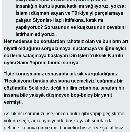
insanlığın kurtuluşuna katkı mı sağlıyoruz, yoksa;
İslam'ı düşman sayan ve Türkiye'yi parçalamaya
çalışan Siyonist-Haçlı ittifakına, katık mı
yapılıyoruz? Sorusunun ve kuşkusunun cevabını
istirham ediyoruz..
Her nedense bu sorulardan rahatsız olan ve bunların art
niyetli olduğunu sorgulamaya, suçlamaya ve iğneleyici
sözlerle sataşmaya başlayan Din İşleri Yüksek Kurulu
üyesi Saim Yeprem birinci soruya:
"İşte konuşmamız esnasında sık sık vurguladığımız
‘Reaksiyonu bırakıp aksiyona geçmeliyiz' çağrımız bir
çözümdür. Şeklinde, değil bir ilim erbabına, sıradan bir
insana bile yakışık düşmeyen boş-beleş bir yanıt
vermişti.
Asıl ikinci sorumuzu ise, önce unutur gibi yapıp geçiştirme
yolunu seçti, ama aynı yönde başka yazılı sorular da
gelince, konuya girme mecburiyetini hissetti ve şu talihsiz