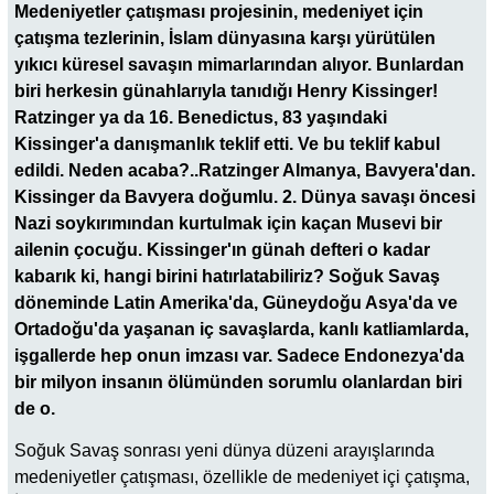
Medeniyetler çatışması projesinin, medeniyet için
çatışma tezlerinin, İslam dünyasına karşı yürütülen
yıkıcı küresel savaşın mimarlarından alıyor. Bunlardan
biri herkesin günahlarıyla tanıdığı Henry Kissinger!
Ratzinger ya da 16. Benedictus, 83 yaşındaki
Kissinger'a danışmanlık teklif etti. Ve bu teklif kabul
edildi. Neden acaba?..Ratzinger Almanya, Bavyera'dan.
Kissinger da Bavyera doğumlu. 2. Dünya savaşı öncesi
Nazi soykırımından kurtulmak için kaçan Musevi bir
ailenin çocuğu. Kissinger'ın günah defteri o kadar
kabarık ki, hangi birini hatırlatabiliriz? Soğuk Savaş
döneminde Latin Amerika'da, Güneydoğu Asya'da ve
Ortadoğu'da yaşanan iç savaşlarda, kanlı katliamlarda,
işgallerde hep onun imzası var. Sadece Endonezya'da
bir milyon insanın ölümünden sorumlu olanlardan biri
de o.
Soğuk Savaş sonrası yeni dünya düzeni arayışlarında
medeniyetler çatışması, özellikle de medeniyet içi çatışma,