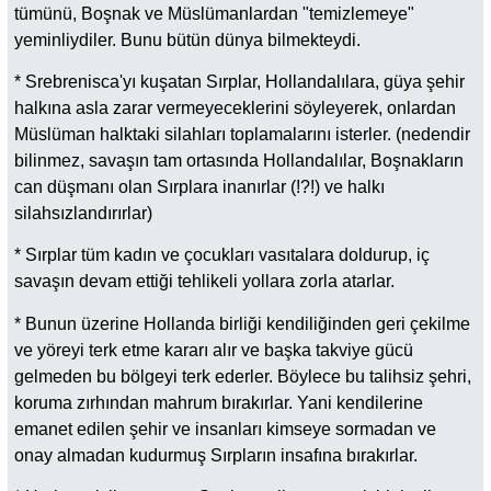
tümünü, Boşnak ve Müslümanlardan "temizlemeye"
yeminliydiler. Bunu bütün dünya bilmekteydi.
* Srebrenisca'yı kuşatan Sırplar, Hollandalılara, güya şehir
halkına asla zarar vermeyeceklerini söyleyerek, onlardan
Müslüman halktaki silahları toplamalarını isterler. (nedendir
bilinmez, savaşın tam ortasında Hollandalılar, Boşnakların
can düşmanı olan Sırplara inanırlar (!?!) ve halkı
silahsızlandırırlar)
* Sırplar tüm kadın ve çocukları vasıtalara doldurup, iç
savaşın devam ettiği tehlikeli yollara zorla atarlar.
* Bunun üzerine Hollanda birliği kendiliğinden geri çekilme
ve yöreyi terk etme kararı alır ve başka takviye gücü
gelmeden bu bölgeyi terk ederler. Böylece bu talihsiz şehri,
koruma zırhından mahrum bırakırlar. Yani kendilerine
emanet edilen şehir ve insanları kimseye sormadan ve
onay almadan kudurmuş Sırpların insafına bırakırlar.