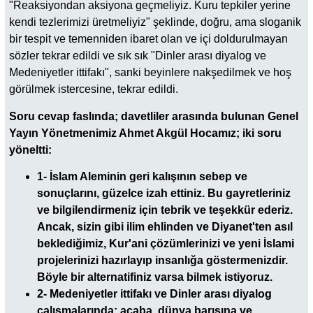
"Reaksiyondan aksiyona geçmeliyiz. Kuru tepkiler yerine
kendi tezlerimizi üretmeliyiz" şeklinde, doğru, ama sloganik
bir tespit ve temenniden ibaret olan ve içi doldurulmayan
sözler tekrar edildi ve sık sık "Dinler arası diyalog ve
Medeniyetler ittifakı", sanki beyinlere nakşedilmek ve hoş
görülmek istercesine, tekrar edildi.
Soru cevap faslında; davetliler arasında bulunan Genel
Yayın Yönetmenimiz Ahmet Akgül Hocamız; iki soru
yöneltti:
1-
İslam Aleminin geri kalışının sebep ve
sonuçlarını, güzelce izah ettiniz. Bu gayretleriniz
ve bilgilendirmeniz için tebrik ve teşekkür ederiz.
Ancak, sizin gibi ilim ehlinden ve Diyanet'ten asıl
beklediğimiz, Kur'ani çözümlerinizi ve yeni İslami
projelerinizi hazırlayıp insanlığa göstermenizdir.
Böyle bir alternatifiniz varsa bilmek istiyoruz.
2-
Medeniyetler ittifakı ve Dinler arası diyalog
çalışmalarında: acaba, dünya barışına ve