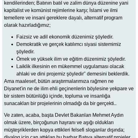
kendilerinden; Batının batıl ve zalim dünya düzenine yani
kapitalist ve komünist rejimlerine karşı; İslami ve ilmi
temellere ve insani gereklere dayalı, alternatif program
olarak hazırladığımız;
Faizsiz ve adil ekonomik düzenimiz şöyledir.
Demokratik ve gerçek katılımcı siyasi sistemimiz
şöyledir.
Örnek ve yüksek ilim ve eğitim düzenimiz şöyledir.
Laiklik ilkesinin en mükemmel uygulaması olacak
ahlaki ve dini projemiz şöyledir" demesini beklerdik.
Ama maalesef, bütün araştırmalarımıza rağmen ne
Diyanet'in ne de ilim ehli geçinenlerin böylesine yekpare ve
bir sistem bütünlüğü içinde, topluma ve insanlığa
sunacakları bir projelerinin olmadığı da bir gerçekti..
Ve zaten, acaba, başta Devlet Bakanları Mehmet Aydın
olmak üzere, birçoğunun hayranı ve aşığı oldukları
müşteşriklerden kopya ettikleri felsefi sloganlar dışında;
diyalog için can attıkları bu barbar Batıya alternatif projeler