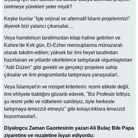
üretmeye yürekleri yeter miydi?
Keşke bunlar "İşte orijinal ve alternatif İslami projelerimiz!"
diyerek bizi yalancı çıkarsalar…
Veya hamdolsun tarafımızdan kitap haline getirilen ve
Kahire'de Kırk gün, El-Ezher mensuplarına münazaralı
olarak takdim edilen; yüksek bir ilmi heyet tarafından
hazırlanan ve yıllardır otoritelerce tartışılarak olgunlaştırılan
"Adil Düzen" gibi gerekli ve gerçekçi projelere sahip
çıksalar ve ilmi programlarda tartışmaya yanaşsalar!..
Veya İslamiyet'in ve müspet kriterlerin: resmi etikete değil,
ilmi ehliyete baktığını gözardı ederek, "Biz Profesör tirtliyiz,
şu resmi yetki ve rütbelerin sahibiyiz, öyle herkesle
tartışmaya tenezzül etmeyiz" gibi kolaycılıklara tenezzül
buyurmasalar!..
Diyalogcu Zaman Gazetesinin yazarı Ali Bulaç Bile Papa
ziyaretine ve rezaletine İsyan ediyordu: