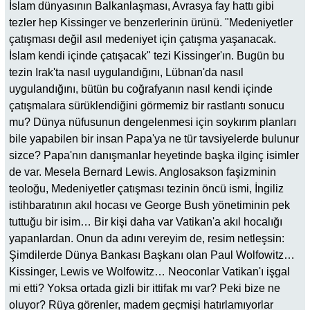
İslam dünyasının Balkanlaşması, Avrasya fay hattı gibi
tezler hep Kissinger ve benzerlerinin ürünü. "Medeniyetler
çatışması değil asıl medeniyet için çatışma yaşanacak.
İslam kendi içinde çatışacak" tezi Kissinger'ın. Bugün bu
tezin Irak'ta nasıl uygulandığını, Lübnan'da nasıl
uygulandığını, bütün bu coğrafyanın nasıl kendi içinde
çatışmalara sürüklendiğini görmemiz bir rastlantı sonucu
mu? Dünya nüfusunun dengelenmesi için soykırım planları
bile yapabilen bir insan Papa'ya ne tür tavsiyelerde bulunur
sizce? Papa'nın danışmanlar heyetinde başka ilginç isimler
de var. Mesela Bernard Lewis. Anglosakson faşizminin
teoloğu, Medeniyetler çatışması tezinin öncü ismi, İngiliz
istihbaratının akıl hocası ve George Bush yönetiminin pek
tuttuğu bir isim… Bir kişi daha var Vatikan'a akıl hocalığı
yapanlardan. Onun da adını vereyim de, resim netleşsin:
Şimdilerde Dünya Bankası Başkanı olan Paul Wolfowitz…
Kissinger, Lewis ve Wolfowitz… Neoconlar Vatikan'ı işgal
mi etti? Yoksa ortada gizli bir ittifak mı var? Peki bize ne
oluyor? Rüya görenler, madem geçmişi hatırlamıyorlar