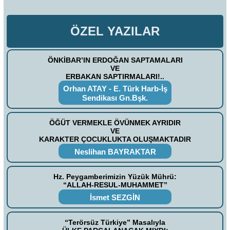
ÖZEL YAZILAR
ÖNKİBAR’IN ERDOĞAN SAPTAMALARI
VE
ERBAKAN SAPTIRMALARI!..
Orhan ATAY - E. Türk Harb-İş
Sendikası Gn.Bşk.
ÖĞÜT VERMEKLE ÖVÜNMEK AYRIDIR
VE
KARAKTER ÇOCUKLUKTA OLUŞMAKTADIR
Neslihan BAYRAKTAR
Hz. Peygamberimizin Yüzük Mührü:
“ALLAH-RESUL-MUHAMMET”
İsmet SEZGİN
“Terörsüz Türkiye” Masalıyla