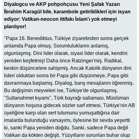
Diyalogcu ve AKP pohpohçusu Yeni Şafak Yazarı
İbrahim Karagül bile, karambole getirildikleri için isyan
ediyor: Vatikan-neocon ittifakı İslam'ı yok etmeyi
planlıyor!
"Papa 16. Benediktus, Türkiye ziyaretinden sonra gerçek
anlamda Papa olmuş. Sorumluluklarını anlamış,
olgunlaşmış. Dini lider olarak, siyasi lider olarak, kendini
yeniden keşfetmiş! Daha önce Ratzinger'miş. Radikal,
keskin düşüncelere sahipmiş. Ancak Katolik dünyanın dini
lideri olduktan sonra bir Papa gibi düşünmeye, Papa gibi
davranmaya başlamış. Diyalog, barış mesajlarını öğrenmiş.
Bu değişimin meyveleri ise, Türkiye'de olgunlaşmış.
"Sultanahmet kıyamı", Türk bayrağı sallaması, Müslüman
dünyanın hoşuna gidecek sözler sarf etmesi, Türkiye'nin AB
üyeliğine karşı olan sert tutumunu yumuşattığına dair
imalarda bulunduğu varsayımı, öylesine bir sevda yeşertti
ki, sanki Papa yeniden doğdu. Sanki, sadece Papa değil
Vatikan da kökten değişti. Yüzyılların sorunları buhar olup