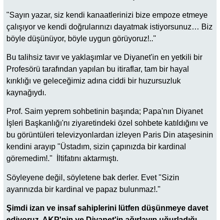
"Sayın yazar, siz kendi kanaatlerinizi bize empoze etmeye
çalışıyor ve kendi doğrularınızı dayatmak istiyorsunuz… Biz
böyle düşünüyor, böyle uygun görüyoruz!.."
Bu talihsiz tavır ve yaklaşımlar ve Diyanet'in en yetkili bir
Profesörü tarafından yapılan bu itiraflar, tam bir hayal
kırıklığı ve geleceğimiz adına ciddi bir huzursuzluk
kaynağıydı.
Prof. Saim yeprem sohbetinin başında; Papa'nın Diyanet
İşleri Başkanlığı'nı ziyaretindeki özel sohbete katıldığını ve
bu görüntüleri televizyonlardan izleyen Paris Din ataşesinin
kendini arayıp "Üstadım, sizin çapınızda bir kardinal
göremedim!." İltifatını aktarmıştı.
Söyleyene değil, söyletene bak derler. Evet "Sizin
ayarınızda bir kardinal ve papaz bulunmaz!."
Şimdi izan ve insaf sahiplerini lütfen düşünmeye davet
ediyoruz. AKP'nin ve Diyanet'in ağırlayıp uğurladığı