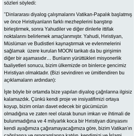
sözleri söyledi:
"Dinlararası diyalog çalışmalarını Vatikan-Papalık başlatmış
ve önce Hıristiyanların farklı mezheplerini barıştırıp
birleştirmek, sonra Yahudiler ve diğer dinlerle ittifak
noktalarını belirlemek amaçlanmıştır. Yahudi, Hıristiyan,
Müslüman ve Budistleri kaynaştırmak ve evlenmelerini
sağlamak üzere kurulan MOON tarikatı da bu girişimin
diğer bir aşamasıdır… Bunların yürüttükleri misyonerlik
faaliyetleri sonucu, bizim ülkemizde on binlerce gencimiz
Hıristiyan olmaktadır. (Bizi sevindiren ve ümitlendiren bu
açıklamaların ardından):
İşte böyle bir ortamda bize yapılan diyalog çağrılarına ilgisiz
kalamazdık. Çünkü kendi proje ve insiyatifimizi ortaya
koyup, bizim onları davet edecek bir gücümüzün
olmadığına ve zaten reel olarak bunun imkan ve ihtimali de
bulunmadığına ve 4 milyarlık koca bir Hıristiyan dünyasını
kendi ayağımıza çağıramayacağımıza göre, bizim Vatikan'ın
çağrılarına ve programlarına katılıp, kendimizi ve İslami