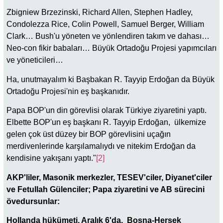
Zbigniew Brzezinski, Richard Allen, Stephen Hadley,
Condolezza Rice, Colin Powell, Samuel Berger, William
Clark… Bush'u yöneten ve yönlendiren takım ve dahası…
Neo-con fikir babaları… Büyük Ortadoğu Projesi yapımcıları
ve yöneticileri…
Ha, unutmayalım ki Başbakan R. Tayyip Erdoğan da Büyük
Ortadoğu Projesi'nin eş başkanıdır.
Papa BOP'un din görevlisi olarak Türkiye ziyaretini yaptı.
Elbette BOP'un eş başkanı R. Tayyip Erdoğan, ülkemize
gelen çok üst düzey bir BOP görevlisini uçağın
merdivenlerinde karşılamalıydı ve nitekim Erdoğan da
kendisine yakışanı yaptı."
[2]
AKP'liler, Masonik merkezler, TESEV'ciler, Diyanet'ciler
ve Fetullah Gülenciler; Papa ziyaretini ve AB sürecini
övedursunlar:
Hollanda hükümeti, Aralık 6'da, Bosna-Hersek