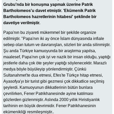
Grubu'nda bir konuşma yapmak üzerine Patrik
Bartholomeos'u davet etmiştir. ‘Ekümenik Patrik
Bartholomeos hazretlerinin hitabesi' şeklinde bir
davetiye verilmiştir.
Papa'nın bu ziyareti mükemmel bir şekilde organize
edilmiştir. "Papa'nın iki ay önce İslam dünyasında infiale
sebep olan tutum ve davranışları, sözleri bir anda silinmiştir.
Şu anda Türkiye kamuoyunda bir araştırma yapılsa,
maalesef, Papa'nın çok iyi ve nazik bir insan olduğu, yaptığı
jestlerle daha çok öte şeyler yaptığı söylenecektir. Marazlı
medya böyle büyüleyip yönlendirmiştir. Çünkü
Sultanahmet'te dua etmesi, Efes'te Türkçe hitap etmesi,
Ayasofya'yı bir turist gibi gezmesi çok dikkatlice seçilmiş
şeylerdi. Kamuoyunun dikkatlerinin bütün bunlara
çevrilirken, Fener Patrikhanesinde ayine katılması
gözlerden gizlenmiştir. Aslında 2000 yıllık Hıristiyanlık
tarihinin en büyük devrimidir. Fener Patrikhanesinin
ekümenikliği resmileşmiştir..