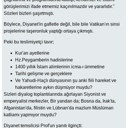
görüşlerimizi ifade etmemiz kaçınılmazdır ve yararlıdır."
Sözleri bizleri şaşırtmıştı.
Böylece, Diyanet'in gafletle değil, bile bile Vatikan'ın sinsi
projelerine taşeronluk yaptığı ortaya çıkmıştı.
Peki bu teslimiyetçi tavır;
Kur'an ayetlerine
Hz.Peygamberin hadislerine
1400 yıllık İslam alimlerinin icma-ı ümmetine
Tarihi gelişme ve gerçeklere
Ve Yahudi-Haçlı dünyasının şu anki fiili hareket ve
hakaretlerine aykırı düşmüyor muydu?
Sizleri diyalog toplantılarında ağırlayan Siyonist ve
emperyalist merkezler, Bir yandan da; Bosna da, Irak'ta,
Afganistan'da, filistin ve Lübnan'da mazlum Müslüman
katliamı yapmıyor muydu?
Diyanet temsilcisi Prof'un yanıtı ilginçti: