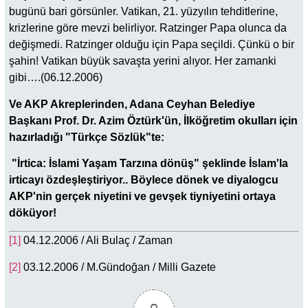
bugünü bari görsünler. Vatikan, 21. yüzyılın tehditlerine,
krizlerine göre mevzi belirliyor. Ratzinger Papa olunca da
değişmedi. Ratzinger olduğu için Papa seçildi. Çünkü o bir
şahin! Vatikan büyük savaşta yerini alıyor. Her zamanki
gibi….(06.12.2006)
Ve AKP Akreplerinden, Adana Ceyhan Belediye
Başkanı Prof. Dr. Azim Öztürk'ün, İlköğretim okulları için
hazırladığı "Türkçe Sözlük"te:
"İrtica: İslami Yaşam Tarzına dönüş" şeklinde İslam'la
irticayı özdeşleştiriyor.. Böylece dönek ve diyalogcu
AKP'nin gerçek niyetini ve gevşek tiyniyetini ortaya
döküyor!
[1]
04.12.2006 / Ali Bulaç / Zaman
[2]
03.12.2006 / M.Gündoğan / Milli Gazete