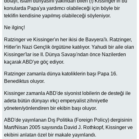
dolayı, İslam dünyasını yakından bilen (!) Kissinger'ın bu
konularda Papa'ya yardımcı olabileceği için böyle bir
teklifin kendisine yapılmış olabileceği söyleniyor.
Ne ilginç!
Ratzinger ve Kissinger'ın her ikisi de Bavyera'lı. Ratzinger,
Hitler'in Nazi Gençlik örgütüne katılıyor. Yahudi bir aile olan
Kissinger'lar ise II. Dünya Savaşı'ndan önce Nazilerden
kaçarak ABD'ye göç ediyor.
Ratzinger zamanla dünya katoliklerin başı Papa 16.
Benediktus oluyor.
Kissinger zamanla ABD'de siyonist lobilerin de desteği ile
adeta bütün dünyayı ırkçı emperyalist zihniyetle
yöneten/yönlendiren bir ekibin başı oluyor.
ABD'de yayınlanan Dış Politika (Foreign Policy) dergisinin
Mart/Nisan 2005 sayısında David J. Rothkopf, Kissinger ve
ekibini anlatan özel bir makale yayınlandı.