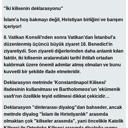
"İki kilisenin deklarasyonu"
İslam'a hoş bakmayı değil, Hıristiyan birliğini ve barışını
içeriyor!
ll. Vatikan Konsili'nden sonra Vatikan'dan İstanbul'a
düzenlenmiş üçüncü büyük ziyaret 16. Benedict'in
ziyaretiydi. Son ziyareti diğerlerinden daha anlamlı kılan
faktör, iki kilisenin aralarındaki tarihî ihtilafı ortadan
kaldırmak üzere önemli adımlar atmış olmaları ve bunu
kuvvetli bir şekilde ifade etmeleridir.
Deklarasyon metninde 'Konstantinapol Kilisesi'
ifadesinin kullanılması ve Bartholomeos'un 'ekümenik
vasfı'nın özellikle teyid edilmesi dikkat çekicidir…
Deklarasyon "dinlerarası diyalog"dan bahseder, ancak
metinde diyalog "İslam ile Hıristiyanlık" arasında
olmaktan çok "kiliseler arasında", yani öncelikle Katolik
Kilisesi ile Ortodoks Kilisesi arasında diyaloğa vurgu