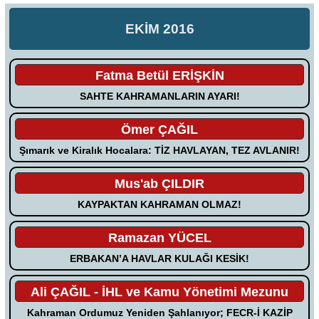
EKİM 2016
Fatma Betül ERİŞKİN
SAHTE KAHRAMANLARIN AYARI!
Ömer ÇAĞIL
Şımarık ve Kiralık Hocalara: TİZ HAVLAYAN, TEZ AVLANIR!
Mus'ab ÇILDIR
KAYPAKTAN KAHRAMAN OLMAZ!
Ramazan YÜCEL
ERBAKAN’A HAVLAR KULAĞI KESİK!
Ali ÇAĞIL - İHL ve Kamu Yönetimi Mezunu
Kahraman Ordumuz Yeniden Şahlanıyor; FECR-İ KAZİP