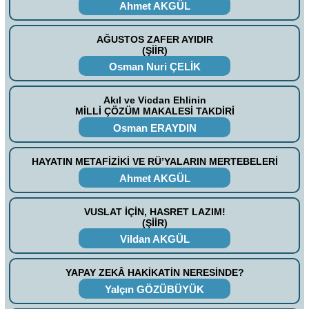
Ahmet AKGÜL
AĞUSTOS ZAFER AYIDIR
(ŞİİR)
Osman Nuri ÇELİK
Akıl ve Vicdan Ehlinin
MİLLİ ÇÖZÜM MAKALESİ TAKDİRİ
Osman ERAYDIN
HAYATIN METAFİZİKİ VE RÜ’YALARIN MERTEBELERİ
Ahmet AKGÜL
VUSLAT İÇİN, HASRET LAZIM!
(ŞİİR)
Vildan AKGÜL
YAPAY ZEKÂ HAKİKATİN NERESİNDE?
Yalçın GÖZÜBÜYÜK