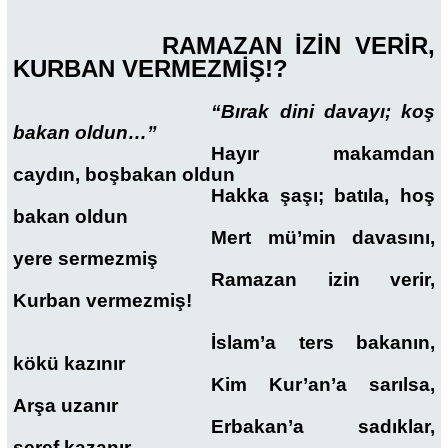
RAMAZAN İZİN VERİR,
KURBAN VERMEZMİŞ!?
“Bırak dini davayı; koş
bakan oldun…”
Hayır makamdan
caydın, boşbakan oldun
Hakka şaşı; batıla, hoş
bakan oldun
Mert mü’min davasını,
yere sermezmiş
Ramazan izin verir,
Kurban vermezmiş!
İslam’a ters bakanın,
kökü kazınır
Kim Kur’an’a sarılsa,
Arşa uzanır
Erbakan’a sadıklar,
şeref kazanır