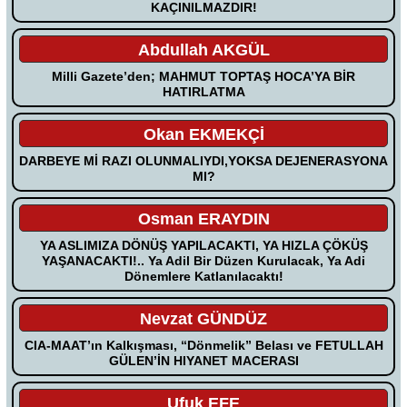
KAÇINILMAZDIR!
Abdullah AKGÜL
Milli Gazete’den; MAHMUT TOPTAŞ HOCA’YA BİR
HATIRLATMA
Okan EKMEKÇİ
DARBEYE Mİ RAZI OLUNMALIYDI,YOKSA DEJENERASYONA
MI?
Osman ERAYDIN
YA ASLIMIZA DÖNÜŞ YAPILACAKTI, YA HIZLA ÇÖKÜŞ
YAŞANACAKTI!.. Ya Adil Bir Düzen Kurulacak, Ya Adi
Dönemlere Katlanılacaktı!
Nevzat GÜNDÜZ
CIA-MAAT’ın Kalkışması, “Dönmelik” Belası ve FETULLAH
GÜLEN’İN HIYANET MACERASI
Ufuk EFE