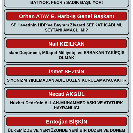
BATIYOR, FECR-i SADIK BAŞLIYOR!
Orhan ATAY E. Harb-İş Genel Başkanı
SP Heyetinin HDP’ye Bayram Ziyareti ŞEFKAT İCABI MI,
ŞEYTANİ AMAÇLI MI?
Nail KIZILKAN
İslam Düşünceli, Müspet Milliyetçi ve ERBAKAN TAKİPÇİSİ
OLMAK
İsmet SEZGİN
SİYONİZM YIKILMADAN ADİL DÜZEN KURULAMAYACAKTIR
Necati AKGÜL
Nüzhet Dede’nin ALLAH-MUHAMMED AŞKI VE ATATÜRK
HAYRANLIĞI
Erdoğan BİŞKİN
ÜLKEMİZDE VE YERYÜZÜNDE YENİ BİR DÜZEN VE DÖNEM