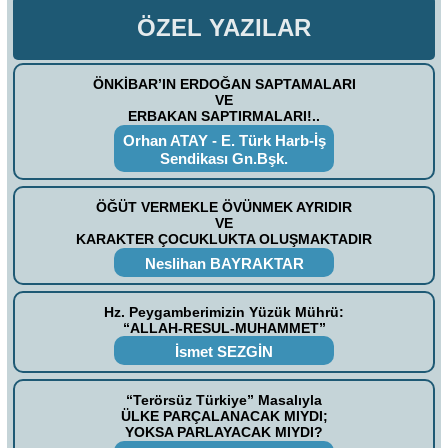
ÖZEL YAZILAR
ÖNKİBAR’IN ERDOĞAN SAPTAMALARI
VE
ERBAKAN SAPTIRMALARI!..
Orhan ATAY - E. Türk Harb-İş
Sendikası Gn.Bşk.
ÖĞÜT VERMEKLE ÖVÜNMEK AYRIDIR
VE
KARAKTER ÇOCUKLUKTA OLUŞMAKTADIR
Neslihan BAYRAKTAR
Hz. Peygamberimizin Yüzük Mührü:
“ALLAH-RESUL-MUHAMMET”
İsmet SEZGİN
“Terörsüz Türkiye” Masalıyla
ÜLKE PARÇALANACAK MIYDI;
YOKSA PARLAYACAK MIYDI?