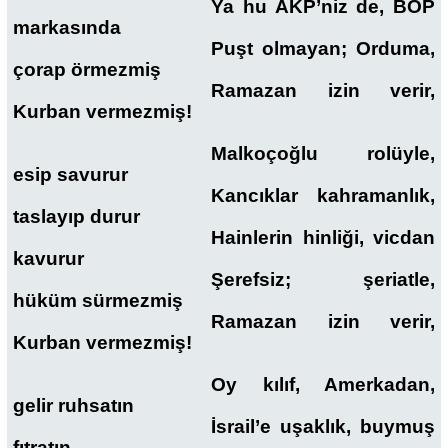
Ya hu AKP’niz de, BOP
markasında
Puşt olmayan; Orduma,
çorap örmezmiş
Ramazan izin verir,
Kurban vermezmiş!
Malkoçoğlu rolüyle,
esip savurur
Kancıklar kahramanlık,
taslayıp durur
Hainlerin hinliği, vicdan
kavurur
Şerefsiz; şeriatle,
hüküm sürmezmiş
Ramazan izin verir,
Kurban vermezmiş!
Oy kılıf, Amerkadan,
gelir ruhsatın
İsrail’e uşaklık, buymuş
fıtratın