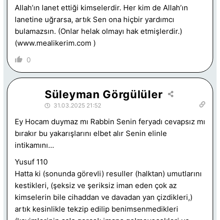
Allah’ın lanet ettiği kimselerdir. Her kim de Allah’ın
lanetine uğrarsa, artık Sen ona hiçbir yardımcı
bulamazsın. (Onlar helak olmayı hak etmişlerdir.)
(www.mealikerim.com )
0
Süleyman Görgülüler
31.03.2025 21:52
Ey Hocam duymaz mı Rabbin Senin feryadı cevapsız mı
bırakır bu yakarışlarını elbet alır Senin elinle
intikamını…
Yusuf 110
Hatta ki (sonunda görevli) resuller (halktan) umutlarını
kestikleri, (şeksiz ve şeriksiz iman eden çok az
kimselerin bile cihaddan ve davadan yan çizdikleri,)
artık kesinlikle tekzip edilip benimsenmedikleri