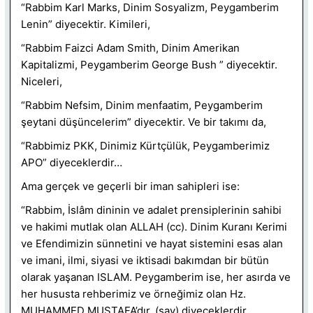
“Rabbim Karl Marks, Dinim Sosyalizm, Peygamberim
Lenin” diyecektir. Kimileri,
“Rabbim Faizci Adam Smith, Dinim Amerikan
Kapitalizmi, Peygamberim George Bush ” diyecektir.
Niceleri,
“Rabbim Nefsim, Dinim menfaatim, Peygamberim
şeytani düşüncelerim” diyecektir. Ve bir takımı da,
“Rabbimiz PKK, Dinimiz Kürtçülük, Peygamberimiz
APO” diyeceklerdir…
Ama gerçek ve geçerli bir iman sahipleri ise:
“Rabbim, İslâm dininin ve adalet prensiplerinin sahibi
ve hakimi mutlak olan ALLAH (cc). Dinim Kuranı Kerimi
ve Efendimizin sünnetini ve hayat sistemini esas alan
ve imani, ilmi, siyasi ve iktisadi bakımdan bir bütün
olarak yaşanan ISLAM. Peygamberim ise, her asırda ve
her hususta rehberimiz ve örneğimiz olan Hz.
MUHAMMED MUSTAFA’dır. (sav) diyeceklerdir.