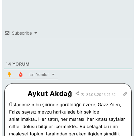
Subscribe
14
YORUM
En Yeniler
Aykut Akdağ
31.03.2025 21:52
Üstadımızın bu şiirinde görüldüğü üzere; Gazze’den,
Faize sayısız mevzu harikulade bir şekilde
anlatılmakta.. Her satırı, her mısrası, her kıt’ası sayfalar
ciltler dolusu bilgiler içermekte.. Bu belagat bu ilim
maalesef toplum tarafından gereken ilgiden şimdilik