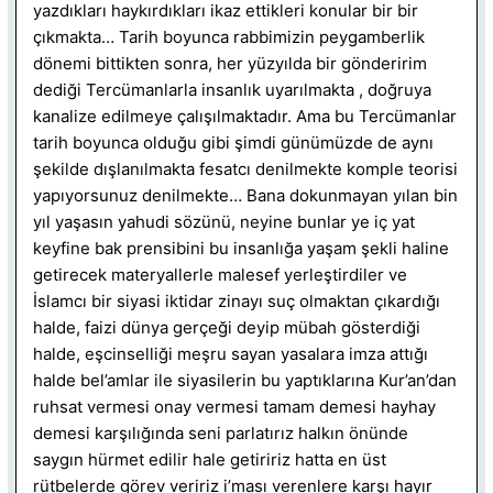
yazdıkları haykırdıkları ikaz ettikleri konular bir bir
çıkmakta… Tarih boyunca rabbimizin peygamberlik
dönemi bittikten sonra, her yüzyılda bir gönderirim
dediği Tercümanlarla insanlık uyarılmakta , doğruya
kanalize edilmeye çalışılmaktadır. Ama bu Tercümanlar
tarih boyunca olduğu gibi şimdi günümüzde de aynı
şekilde dışlanılmakta fesatcı denilmekte komple teorisi
yapıyorsunuz denilmekte… Bana dokunmayan yılan bin
yıl yaşasın yahudi sözünü, neyine bunlar ye iç yat
keyfine bak prensibini bu insanlığa yaşam şekli haline
getirecek materyallerle malesef yerleştirdiler ve
İslamcı bir siyasi iktidar zinayı suç olmaktan çıkardığı
halde, faizi dünya gerçeği deyip mübah gösterdiği
halde, eşcinselliği meşru sayan yasalara imza attığı
halde bel’amlar ile siyasilerin bu yaptıklarına Kur’an’dan
ruhsat vermesi onay vermesi tamam demesi hayhay
demesi karşılığında seni parlatırız halkın önünde
saygın hürmet edilir hale getiririz hatta en üst
rütbelerde görev veririz i’ması verenlere karşı hayır