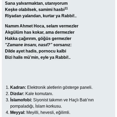
Sana yalvarmaktan, utanıyorum
11
Keşke olabilsek, samimi hasbi
Riyadan yalandan, kurtar ya Rabbi!..
Namım Ahmet Hoca, selam vermezler
Akgülüm has kokar, ama dermezler
Hakka çağırırım, göğüs germezler
“Zamane insanı, nasıl?”
sorsanız:
Dilde ayet hadis, pornocu kalbi
Bizi halis mü’min, eyle ya Rabbi!..
Kadran:
Elektronik aletlerin gösterge paneli.
Dizdar:
Kale komutanı.
İslamofobi:
Siyonist takımın ve Haçlı Batı’nın
pompaladığı, İslam korkusu.
Meyyal:
Meyilli, hevesli, eğilimli.