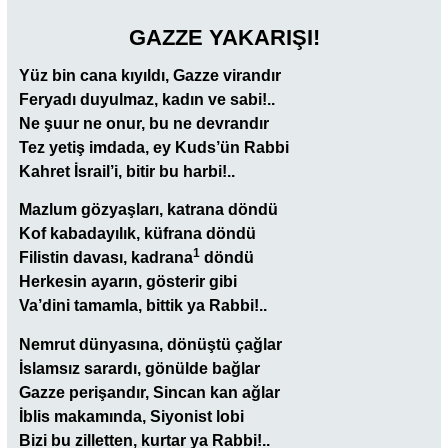
GAZZE YAKARIŞI!
Yüz bin cana kıyıldı, Gazze virandır
Feryadı duyulmaz, kadın ve sabi!..
Ne şuur ne onur, bu ne devrandır
Tez yetiş imdada, ey Kuds’ün Rabbi
Kahret İsrail’i, bitir bu harbi!..
Mazlum gözyaşları, katrana döndü
Kof kabadayılık, küfrana döndü
1
Filistin davası, kadrana
döndü
Herkesin ayarın, gösterir gibi
Va’dini tamamla, bittik ya Rabbi!..
Nemrut dünyasına, dönüştü çağlar
İslamsız sarardı, gönülde bağlar
Gazze perişandır, Sincan kan ağlar
İblis makamında, Siyonist lobi
Bizi bu zilletten, kurtar ya Rabbi!..