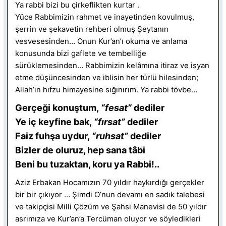
Ya rabbi bizi bu çirkeflikten kurtar .
Yüce Rabbimizin rahmet ve inayetinden kovulmuş,
şerrin ve şekavetin rehberi olmuş Şeytanın
vesvesesinden… Onun Kur’an’ı okuma ve anlama
konusunda bizi gaflete ve tembelliğe
sürüklemesinden… Rabbimizin kelâmına itiraz ve isyan
etme düşüncesinden ve iblisin her türlü hilesinden;
Allah’ın hıfzu himayesine sığınırım. Ya rabbi tövbe…
Gerçeği konuştum,
“fesat”
dediler
Ye iç keyfine bak,
“fırsat”
dediler
Faiz fuhşa uydur,
“ruhsat”
dediler
Bizler de oluruz, hep sana tâbi
Beni bu tuzaktan, koru ya Rabbi!..
Aziz Erbakan Hocamızın 70 yıldır haykırdığı gerçekler
bir bir çıkıyor … Şimdi O’nun devamı en sadık talebesi
ve takipçisi Milli Çözüm ve Şahsi Manevisi de 50 yıldır
asrımıza ve Kur’an’a Tercüman oluyor ve söyledikleri