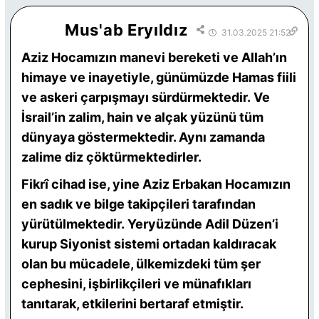
Mus'ab Eryıldız
31.03.2025 21:52
Aziz Hocamızın manevi bereketi ve Allah’ın
himaye ve inayetiyle, günümüzde Hamas fiili
ve askeri çarpışmayı sürdürmektedir.
Ve
İsrail’in zalim, hain ve alçak yüzünü tüm
dünyaya göstermektedir. Aynı zamanda
zalime diz çöktürmektedirler.
Fikrî cihad ise, yine Aziz Erbakan Hocamızın
en sadık ve bilge takipçileri tarafından
yürütülmektedir.
Yeryüzünde Adil Düzen’i
kurup Siyonist sistemi ortadan kaldıracak
olan bu mücadele, ülkemizdeki tüm şer
cephesini, işbirlikçileri ve münafıkları
tanıtarak, etkilerini bertaraf etmiştir.