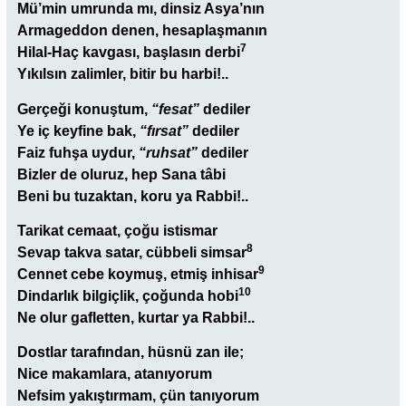
Mü’min umrunda mı, dinsiz Asya’nın
Armageddon denen, hesaplaşmanın
7
Hilal-Haç kavgası, başlasın derbi
Yıkılsın zalimler, bitir bu harbi!..
Gerçeği konuştum,
“fesat”
dediler
Ye iç keyfine bak,
“fırsat”
dediler
Faiz fuhşa uydur,
“ruhsat”
dediler
Bizler de oluruz, hep Sana tâbi
Beni bu tuzaktan, koru ya Rabbi!..
Tarikat cemaat, çoğu istismar
8
Sevap takva satar, cübbeli simsar
9
Cennet cebe koymuş, etmiş inhisar
10
Dindarlık bilgiçlik, çoğunda hobi
Ne olur gafletten, kurtar ya Rabbi!..
Dostlar tarafından, hüsnü zan ile;
Nice makamlara, atanıyorum
Nefsim yakıştırmam, çün tanıyorum