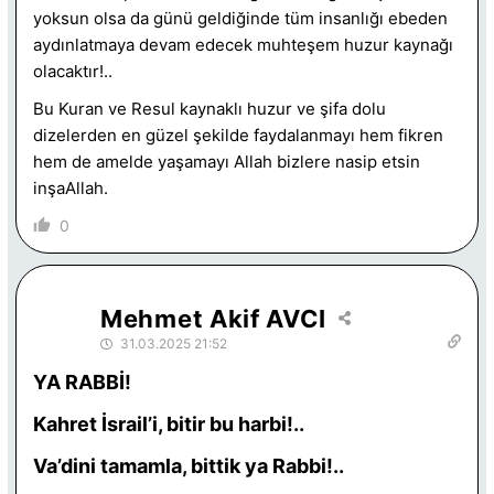
yoksun olsa da günü geldiğinde tüm insanlığı ebeden
aydınlatmaya devam edecek muhteşem huzur kaynağı
olacaktır!..
Bu Kuran ve Resul kaynaklı huzur ve şifa dolu
dizelerden en güzel şekilde faydalanmayı hem fikren
hem de amelde yaşamayı Allah bizlere nasip etsin
inşaAllah.
0
Mehmet Akif AVCI
31.03.2025 21:52
YA RABBİ!
Kahret İsrail’i, bitir bu harbi!..
Va’dini tamamla, bittik ya Rabbi!..