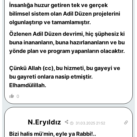
İnsanlığa huzur getiren tek ve gerçek
bilimsel sistem olan Adil Düzen projelerini
olgunlaştırıp ve tamamlamıştır.
Özlenen Adil Düzen devrimi, hiç şüphesiz ki
buna inananların, buna hazırlananların ve bu
yönde plan ve program yapanların olacaktır.
Çünkü Allah (cc), bu hizmeti, bu gayeyi ve
bu gayreti onlara nasip etmiştir.
Elhamdülillah.
0
N.Eryıldız
31.03.2025 21:52
Bizi halis mü’min, eyle ya Rabbi!..