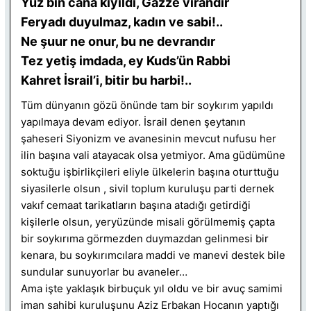
Yüz bin cana kıyıldı, Gazze virandır
Feryadı duyulmaz, kadın ve sabi!..
Ne şuur ne onur, bu ne devrandır
Tez yetiş imdada, ey Kuds’ün Rabbi
Kahret İsrail’i, bitir bu harbi!..
Tüm dünyanın gözü önünde tam bir soykırım yapıldı
yapılmaya devam ediyor. İsrail denen şeytanın
şaheseri Siyonizm ve avanesinin mevcut nufusu her
ilin başına vali atayacak olsa yetmiyor. Ama güdümüne
soktuğu işbirlikçileri eliyle ülkelerin başına oturttuğu
siyasilerle olsun , sivil toplum kuruluşu parti dernek
vakıf cemaat tarikatların başına atadığı getirdiği
kişilerle olsun, yeryüzünde misali görülmemiş çapta
bir soykırıma görmezden duymazdan gelinmesi bir
kenara, bu soykırımcılara maddi ve manevi destek bile
sundular sunuyorlar bu avaneler…
Ama işte yaklaşık birbuçuk yıl oldu ve bir avuç samimi
iman sahibi kuruluşunu Aziz Erbakan Hocanın yaptığı