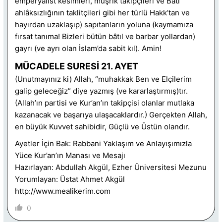
emperyalist kesimleri, müşrik takipçileri ve Batı
ahlâksızlığının taklitçileri gibi her türlü Hakk’tan ve
hayırdan uzaklaşıp) sapıtanların yoluna (kaymamıza
fırsat tanıma! Bizleri bütün bâtıl ve barbar yollardan)
gayrı (ve ayrı olan İslam’da sabit kıl). Amin!
MÜCADELE SURESİ 21. AYET
(Unutmayınız ki) Allah, “muhakkak Ben ve Elçilerim
galip geleceğiz” diye yazmış (ve kararlaştırmış)tır.
(Allah’ın partisi ve Kur’an’ın takipçisi olanlar mutlaka
kazanacak ve başarıya ulaşacaklardır.) Gerçekten Allah,
en büyük Kuvvet sahibidir, Güçlü ve Üstün olandır.
Ayetler İçin Bak: Rabbani Yaklaşım ve Anlayışımızla
Yüce Kur’an’ın Manası ve Mesajı
Hazırlayan: Abdullah Akgül, Ezher Üniversitesi Mezunu
Yorumlayan: Üstat Ahmet Akgül
http://www.mealikerim.com
0