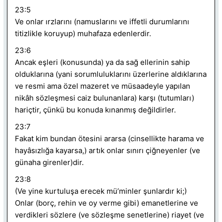
23:5
Ve onlar ırzlarını (namuslarını ve iffetli durumlarını
titizlikle koruyup) muhafaza edenlerdir.
23:6
Ancak eşleri (konusunda) ya da sağ ellerinin sahip
olduklarına (yani sorumluluklarını üzerlerine aldıklarına
ve resmi ama özel mazeret ve müsaadeyle yapılan
nikâh sözleşmesi caiz bulunanlara) karşı (tutumları)
hariçtir, çünkü bu konuda kınanmış değildirler.
23:7
Fakat kim bundan ötesini ararsa (cinsellikte harama ve
hayâsızlığa kayarsa,) artık onlar sınırı çiğneyenler (ve
günaha girenler)dir.
23:8
(Ve yine kurtuluşa erecek mü’minler şunlardır ki;)
Onlar (borç, rehin ve oy verme gibi) emanetlerine ve
verdikleri sözlere (ve sözleşme senetlerine) riayet (ve