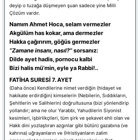
deyip o tuzağa düşmeyen şuan sadece yine Milli
Çözüm vardır.
Namım Ahmet Hoca, selam vermezler
Akgülüm has kokar, ama dermezler
Hakka çağırırım, göğüs germezler
“Zamane insanı, nasıl?”
sorsanız:
Dilde ayet hadis, pornocu kalbi
Bizi halis mü’min, eyle ya Rabbi!..
FATİHA SURESİ 7. AYET
(Daha önce) Kendilerine nimet verdiğin (hidayet ve
hakikate erdirdiğin) kimselerin (Nebilerin, Sıddıkların,
Şehitlerin ve Salihlerin) doğrultusuna (bizi yönlendirip
yollandır; ama ne olur Yarabbi, Yahudilerin Siyonist
kesimleri, işbirlikçileri, tüm şirk ve şekavet ehli olan ve
Hakk dini yozlaştıran azgınlar gibi bütün) gazabına (ve
kahrına) uğrayanların ve (Hristiyanların zalim