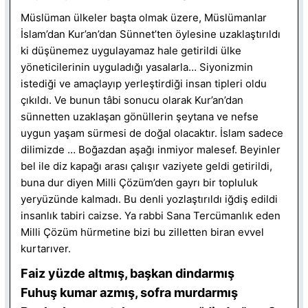
Müslüman ülkeler başta olmak üzere, Müslümanlar
İslam’dan Kur’an’dan Sünnet’ten öylesine uzaklaştırıldı
ki düşünemez uygulayamaz hale getirildi ülke
yöneticilerinin uyguladığı yasalarla… Siyonizmin
istediği ve amaçlayıp yerleştirdiği insan tipleri oldu
çıkıldı. Ve bunun tâbi sonucu olarak Kur’an’dan
sünnetten uzaklaşan gönüllerin şeytana ve nefse
uygun yaşam sürmesi de doğal olacaktır. İslam sadece
dilimizde … Boğazdan aşağı inmiyor malesef. Beyinler
bel ile diz kapağı arası çalışır vaziyete geldi getirildi,
buna dur diyen Milli Çözüm’den gayrı bir topluluk
yeryüzünde kalmadı. Bu denli yozlaştırıldı iğdiş edildi
insanlık tabiri caizse. Ya rabbi Sana Tercümanlık eden
Milli Çözüm hürmetine bizi bu zilletten biran evvel
kurtarıver.
Faiz yüzde altmış, başkan dindarmış
Fuhuş kumar azmış, sofra murdarmış