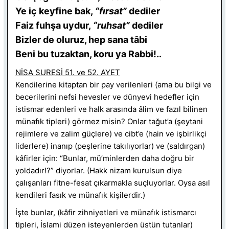
Ye iç keyfine bak,
“fırsat”
dediler
Faiz fuhşa uydur,
“ruhsat”
dediler
Bizler de oluruz, hep sana tâbi
Beni bu tuzaktan, koru ya Rabbi!..
NİSA SURESİ 51. ve 52. AYET
Kendilerine kitaptan bir pay verilenleri (ama bu bilgi ve
becerilerini nefsi hevesler ve dünyevi hedefler için
istismar edenleri ve halk arasında âlim ve fazıl bilinen
münafık tipleri) görmez misin? Onlar tağut’a (şeytani
rejimlere ve zalim güçlere) ve cibt’e (hain ve işbirlikçi
liderlere) inanıp (peşlerine takılıyorlar) ve (saldırgan)
kâfirler için: “Bunlar, mü’minlerden daha doğru bir
yoldadır!?” diyorlar. (Hakk nizam kurulsun diye
çalışanları fitne-fesat çıkarmakla suçluyorlar. Oysa asıl
kendileri fasık ve münafık kişilerdir.)
İşte bunlar, (kâfir zihniyetleri ve münafık istismarcı
tipleri, İslami düzen isteyenlerden üstün tutanlar)