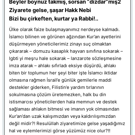
Beyler boynuz takmış, sorsan “dizdar”mış2
Ziyarete gelse, şaşar Hakk Nebi
Bizi bu çirkeften, kurtar ya Rabbi!..
Ülke olarak faize bulaşmayanımız nerdeyse kalmadı.
İslamcı bilinen ve görünen ağzından Kur’an ayetlerini
düşürmeyen yöneticilerimiz zinayı suç olmaktan
çıkararak – domuzu kasaplık hayvan sınıfına sokarak –
lgbti yi meşru hale sokarak – lanzarote sözleşmesine
imza atarak – ahlakı sıfırladı eksiye düşürdü, ahlakı
biten bir toplumun her şeyi biter işte İslamcı iktidar
olmasına rağmen İsrail’e günlük gemilerle maddi
destekler giderken, Filistin’e yardım tırlarının
sokulmasına çözüm üretemezken, halk bu din
istismarcısı yöneticilerden hala memnun ve destek
sağlaması ahlakın bitmesi ve imanın yok olmasından
Kur’an’dan uzak kalışımızdan veya kaldırılışımızdan
değil midir?! Resulüllah ziyaretimize gelse yaşadığımız
hal ve eylemlerimizi görse yüzümüz nice olur?!!