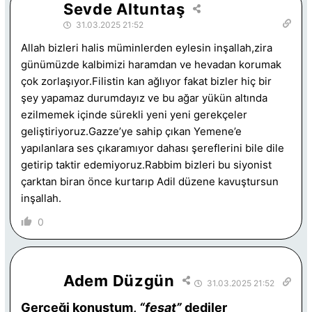
Sevde Altuntaş
31.03.2025 21:52
Allah bizleri halis müminlerden eylesin inşallah,zira
günümüzde kalbimizi haramdan ve hevadan korumak
çok zorlaşıyor.Filistin kan ağlıyor fakat bizler hiç bir
şey yapamaz durumdayız ve bu ağar yükün altında
ezilmemek içinde sürekli yeni yeni gerekçeler
geliştiriyoruz.Gazze’ye sahip çıkan Yemene’e
yapılanlara ses çıkaramıyor dahası şereflerini bile dile
getirip taktir edemiyoruz.Rabbim bizleri bu siyonist
çarktan biran önce kurtarıp Adil düzene kavuştursun
inşallah.
0
Adem Düzgün
31.03.2025 21:52
Gerçeği konuştum,
“fesat”
dediler