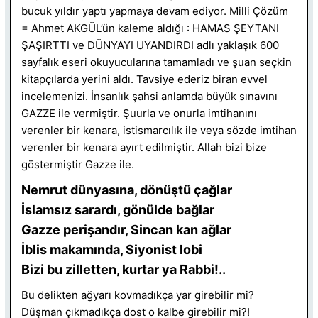
bucuk yıldır yaptı yapmaya devam ediyor. Milli Çözüm
= Ahmet AKGÜL’ün kaleme aldığı : HAMAS ŞEYTANI
ŞAŞIRTTI ve DÜNYAYI UYANDIRDI adlı yaklaşık 600
sayfalık eseri okuyucularına tamamladı ve şuan seçkin
kitapçılarda yerini aldı. Tavsiye ederiz biran evvel
incelemenizi. İnsanlık şahsi anlamda büyük sınavını
GAZZE ile vermiştir. Şuurla ve onurla imtihanını
verenler bir kenara, istismarcılık ile veya sözde imtihan
verenler bir kenara ayırt edilmiştir. Allah bizi bize
göstermiştir Gazze ile.
Nemrut dünyasına, dönüştü çağlar
İslamsız sarardı, gönülde bağlar
Gazze perişandır, Sincan kan ağlar
İblis makamında, Siyonist lobi
Bizi bu zilletten, kurtar ya Rabbi!..
Bu delikten ağyarı kovmadıkça yar girebilir mi?
Düşman çıkmadıkça dost o kalbe girebilir mi?!