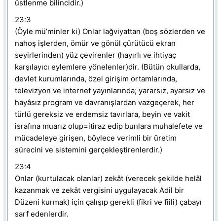
üstlenme bilincidir.)
23:3
(Öyle mü’minler ki) Onlar lağviyattan (boş sözlerden ve
nahoş işlerden, ömür ve gönül çürütücü ekran
seyirlerinden) yüz çevirenler (hayırlı ve ihtiyaç
karşılayıcı eylemlere yönelenler)dir. (Bütün okullarda,
devlet kurumlarında, özel girişim ortamlarında,
televizyon ve internet yayınlarında; yararsız, ayarsız ve
hayâsız program ve davranışlardan vazgeçerek, her
türlü gereksiz ve erdemsiz tavırlara, beyin ve vakit
israfına muarız olup=itiraz edip bunlara muhalefete ve
mücadeleye girişen, böylece verimli bir üretim
sürecini ve sistemini gerçekleştirenlerdir.)
23:4
Onlar (kurtulacak olanlar) zekât (verecek şekilde helâl
kazanmak ve zekât vergisini uygulayacak Adil bir
Düzeni kurmak) için çalışıp gerekli (fikri ve fiili) çabayı
sarf edenlerdir.