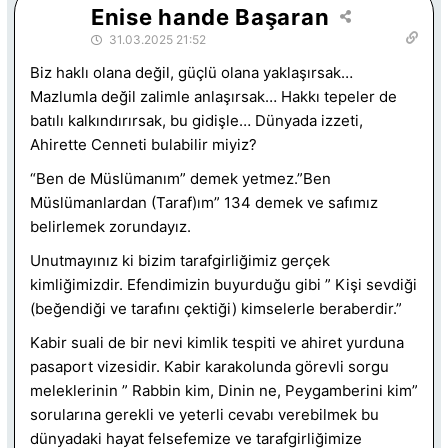
Enise hande Başaran
31.03.2025 21:52
Biz haklı olana değil, güçlü olana yaklaşırsak…
Mazlumla değil zalimle anlaşırsak… Hakkı tepeler de
batılı kalkındırırsak, bu gidişle… Dünyada izzeti,
Ahirette Cenneti bulabilir miyiz?
“Ben de Müslümanım” demek yetmez.”Ben
Müslümanlardan (Taraf)ım” 134 demek ve safımız
belirlemek zorundayız.
Unutmayınız ki bizim tarafgirliğimiz gerçek
kimliğimizdir. Efendimizin buyurduğu gibi ” Kişi sevdiği
(beğendiği ve tarafını çektiği) kimselerle beraberdir.”
Kabir suali de bir nevi kimlik tespiti ve ahiret yurduna
pasaport vizesidir. Kabir karakolunda görevli sorgu
meleklerinin ” Rabbin kim, Dinin ne, Peygamberini kim”
sorularına gerekli ve yeterli cevabı verebilmek bu
dünyadaki hayat felsefemize ve tarafgirliğimize