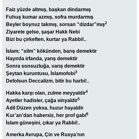
Faiz yüzde altmış, başkan dindarmış
Fuhuş kumar azmış, sofra murdarmış
2
Beyler boynuz takmış, sorsan “dizdar”mış
Ziyarete gelse, şaşar Hakk Nebi
Bizi bu çirkeften, kurtar ya Rabbi!..
İslam; “silm” kökünden, barış demektir
Hayırda irfanda, yarış demektir
Sonra sonsuzluğa, varış demektir
3
Şeytan kuruntusu, İslamofobi
Defolsun Deccalizm, bitir bu harbi!..
4
Hakka karşı olan, zulme meyyaldir
5
Ayetler hadisler, çağa sinyaldir
Adil Düzen yoksa, huzur hayaldir
6
Kur’an’dan habersiz, her prof gabi
İslam güneşini, çıkar ya Rabbi!..
Amerka Avrupa, Çin ve Rusya’nın