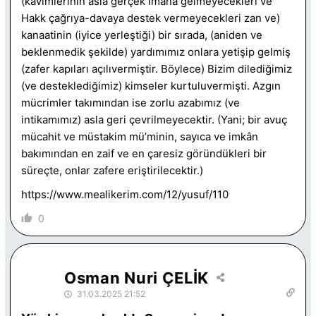
(kavimlerinin asla gerçek imana gelmeyecekleri ve
Hakk çağrıya-davaya destek vermeyecekleri zan ve)
kanaatinin (iyice yerleştiği) bir sırada, (aniden ve
beklenmedik şekilde) yardımımız onlara yetişip gelmiş
(zafer kapıları açılıvermiştir. Böylece) Bizim dilediğimiz
(ve desteklediğimiz) kimseler kurtuluvermişti. Azgın
mücrimler takımından ise zorlu azabımız (ve
intikamımız) asla geri çevrilmeyecektir. (Yani; bir avuç
mücahit ve müstakim mü’minin, sayıca ve imkân
bakımından en zaif ve en çaresiz göründükleri bir
süreçte, onlar zafere eriştirilecektir.)
https://www.mealikerim.com/12/yusuf/110
0
Osman Nuri ÇELİK
31.03.2025 21:52