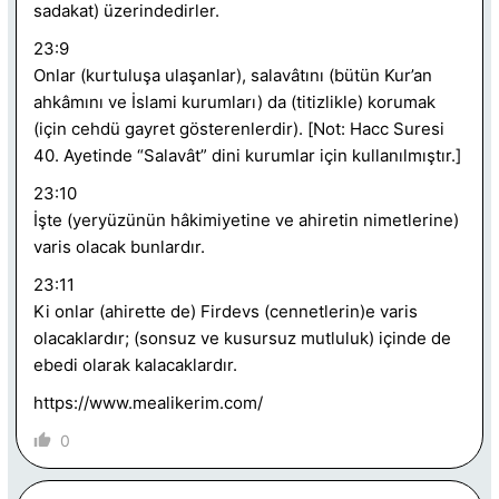
sadakat) üzerindedirler.
23:9
Onlar (kurtuluşa ulaşanlar), salavâtını (bütün Kur’an
ahkâmını ve İslami kurumları) da (titizlikle) korumak
(için cehdü gayret gösterenlerdir). [Not: Hacc Suresi
40. Ayetinde “Salavât” dini kurumlar için kullanılmıştır.]
23:10
İşte (yeryüzünün hâkimiyetine ve ahiretin nimetlerine)
varis olacak bunlardır.
23:11
Ki onlar (ahirette de) Firdevs (cennetlerin)e varis
olacaklardır; (sonsuz ve kusursuz mutluluk) içinde de
ebedi olarak kalacaklardır.
https://www.mealikerim.com/
0