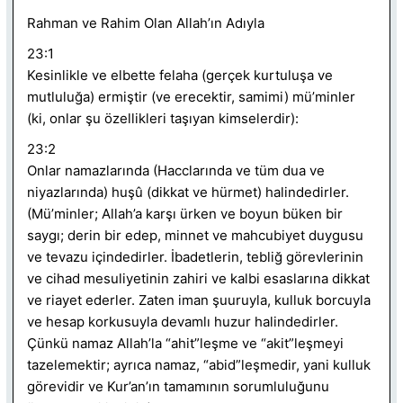
Rahman ve Rahim Olan Allah’ın Adıyla
23:1
Kesinlikle ve elbette felaha (gerçek kurtuluşa ve
mutluluğa) ermiştir (ve erecektir, samimi) mü’minler
(ki, onlar şu özellikleri taşıyan kimselerdir):
23:2
Onlar namazlarında (Hacclarında ve tüm dua ve
niyazlarında) huşû (dikkat ve hürmet) halindedirler.
(Mü’minler; Allah’a karşı ürken ve boyun büken bir
saygı; derin bir edep, minnet ve mahcubiyet duygusu
ve tevazu içindedirler. İbadetlerin, tebliğ görevlerinin
ve cihad mesuliyetinin zahiri ve kalbi esaslarına dikkat
ve riayet ederler. Zaten iman şuuruyla, kulluk borcuyla
ve hesap korkusuyla devamlı huzur halindedirler.
Çünkü namaz Allah’la “ahit”leşme ve “akit”leşmeyi
tazelemektir; ayrıca namaz, “abid”leşmedir, yani kulluk
görevidir ve Kur’an’ın tamamının sorumluluğunu