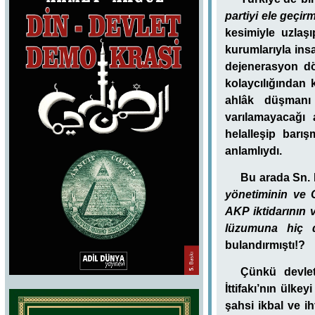
partiyi ele geçi
kesimiyle uzlaşı
kurumlarıyla ins
dejenerasyon dö
kolaycılığından 
ahlâk düşmanı 
varılamayacağı a
helalleşip barı
anlamlıydı.
Bu arada Sn. 
yönetiminin ve 
AKP iktidarının v
lüzumuna hiç 
bulandırmıştı!?
Çünkü devlet
İttifakı’nın ülk
şahsi ikbal ve ih