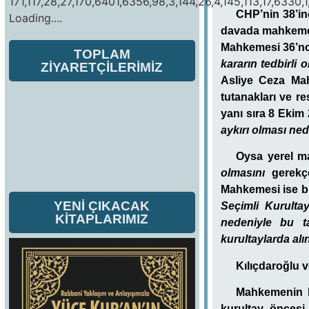
171,117,28,27,170,6401,6356,98,3,144,26,4,145,113,17,6330,1
CHP’nin 38’inc
Loading....
davada mahkem
Mahkemesi 36’ncı
TOPLAM
kararın tedbirli o
ZİYARETÇİLERİMİZ
Asliye Ceza Mah
tutanakları ve r
yanı sıra 8 Ekim 
aykırı olması ne
Oysa yerel 
olmasını
gerekç
Mahkemesi ise b
YENİ ÇIKACAK
Seçimli
Kurultay
KİTAPLARIMIZ
nedeniyle bu t
kurultaylarda alı
Kılıçdaroğlu v
Mahkemenin k
kurultay öncesi