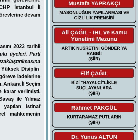
Mustafa YAPRAKÇI
 CHP İstanbul İl
MASONLUĞUN YAPILANMASI VE
 görevlerine devam
GİZLİLİK PRENSİBİ
Ali ÇAĞIL - İHL ve Kamu
Yönetimi Mezunu
asım 2023 tarihli
ARTIK NUSRETİNİ GÖNDER YA
RABBİ!
u üyeleri, Parti
(ŞİİR)
zaklaştırılmasına
 Yüksek Disiplin
Elif ÇAĞIL
göreve iadelerine
BİZİ “HAYALCİ”LİKLE
, Ankara İl Seçim
SUÇLAYANLARA
karar verilmişti.
(ŞİİR)
avaş ile Yılmaz
yapılan istinaf
Rahmet PAKGÜL
erel mahkemenin
KURTARAMAZ PUTLARIN
(ŞİİR)
Dr. Yunus ALTUN