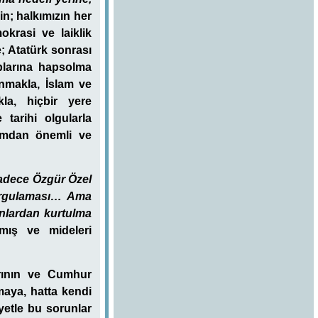
in; halkımızın her
okrasi ve laiklik
; Atatürk sonrası
plarına hapsolma
ğınmakla, İslam ve
la, hiçbir yere
 tarihi olgularla
kımdan önemli ve
adece Özgür Özel
vurgulaması… Ama
bunlardan kurtulma
rmış ve mideleri
arının ve Cumhur
maya, hatta kendi
iyetle bu sorunlar