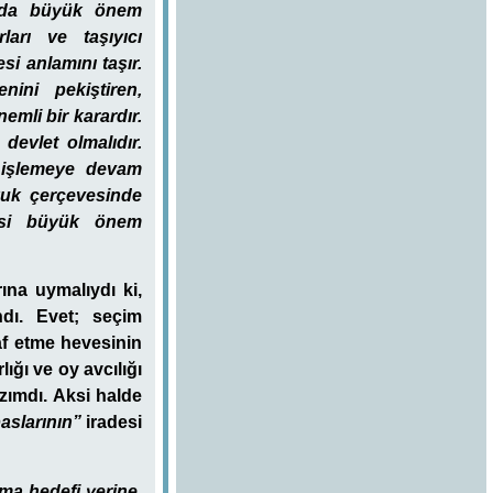
an da büyük önem
ları ve taşıyıcı
i anlamını taşır.
ini pekiştiren,
mli bir karardır.
 devlet olmalıdır.
e işlemeye devam
kuk çerçevesinde
mesi büyük önem
ına uymalıydı ki,
ndı. Evet; seçim
af etme hevesinin
ığı ve oy avcılığı
zımdı. Aksi halde
aslarının”
iradesi
lma hedefi yerine,