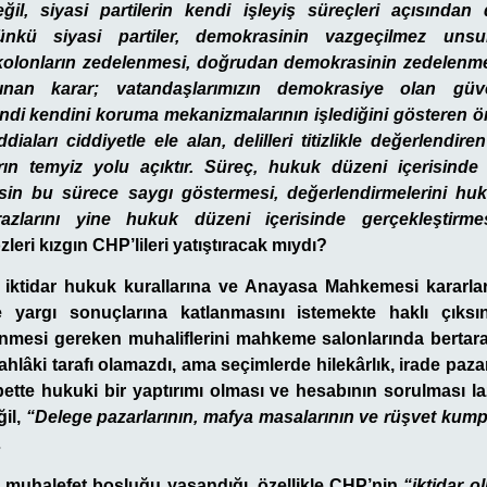
eğil, siyasi partilerin kendi işleyiş süreçleri açısınd
ünkü siyasi partiler, demokrasinin vazgeçilmez unsur
 kolonların zedelenmesi, doğrudan demokrasinin zedelenmes
nan karar; vatandaşlarımızın demokrasiye olan güven
di kendini koruma mekanizmalarının işlediğini gösteren öne
diaları ciddiyetle ele alan, delilleri titizlikle değerlendiren
rın temyiz yolu açıktır. Süreç, hukuk düzeni içerisind
esin bu sürece saygı göstermesi, değerlendirmelerini hu
razlarını yine hukuk düzeni içerisinde gerçekleştir
leri kızgın CHP’lileri yatıştıracak mıydı?
iktidar hukuk kurallarına ve Anayasa Mahkemesi kararlar
 yargı sonuçlarına katlanmasını istemekte haklı çıksı
nmesi gereken muhaliflerini mahkeme salonlarında bertar
ahlâki tarafı olamazdı, ama seçimlerde hilekârlık, irade pazarl
ette hukuki bir yaptırımı olması ve hesabının sorulması la
ğil,
“Delege pazarlarının, mafya masalarının ve rüşvet kump
…
r muhalefet boşluğu yaşandığı, özellikle CHP’nin
“iktidar o