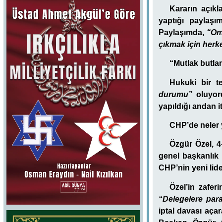
Kararın açık
yaptığı paylaşı
Paylaşımda,
“Om
çıkmak için herk
“Mutlak butla
Hukuki bir t
durumu”
oluyor
yapıldığı andan i
CHP’de neler
Özgür Özel, 4
genel başkanlık 
CHP’nin yeni lider
Özel’in zafer
“Delegelere para 
iptal davası aça