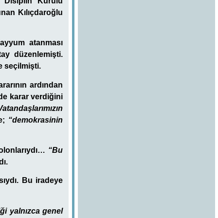
Disiplin Kurulu
unan Kılıçdaroğlu
kayyum atanması
ay düzenlemişti.
seçilmişti.
ararının ardından
de karar verdiğini
Vatandaşlarımızın
e;
“demokrasinin
kolonlarıydı…
“Bu
dı.
sıydı. Bu iradeye
ği yalnızca genel