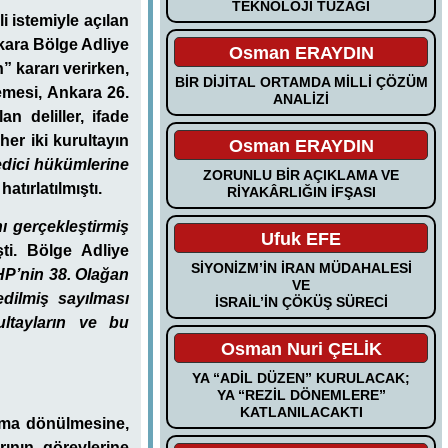
TEKNOLOJİ TUZAĞI
i istemiyle açılan
nkara Bölge Adliye
Osman ERAYDIN
” kararı verirken,
BİR DİJİTAL ORTAMDA MİLLİ ÇÖZÜM
mesi, Ankara 26.
ANALİZİ
 deliller, ifade
her iki kurultayın
Osman ERAYDIN
dici hükümlerine
ZORUNLU BİR AÇIKLAMA VE
hatırlatılmıştı.
RİYAKÂRLIĞIN İFŞASI
ı gerçekleştirmiş
Ufuk EFE
ti. Bölge Adliye
SİYONİZM’İN İRAN MÜDAHALESİ
P’nin 38. Olağan
VE
 edilmiş sayılması
İSRAİL’İN ÇÖKÜŞ SÜRECİ
ltayların ve bu
Osman Nuri ÇELİK
YA “ADİL DÜZEN” KURULACAK;
YA “REZİL DÖNEMLERE”
KATLANILACAKTI
uma dönülmesine,
ının görevlerine