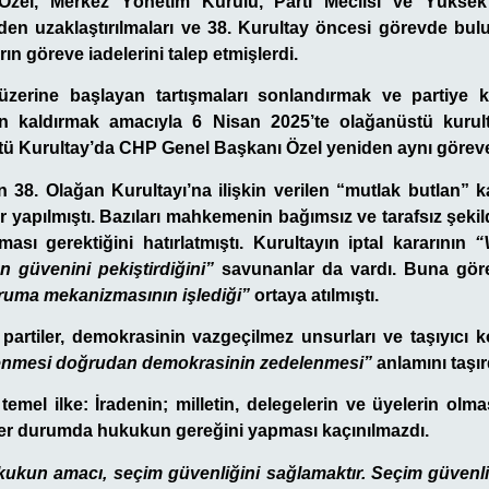
zel, Merkez Yönetim Kurulu, Parti Meclisi ve Yüksek 
den uzaklaştırılmaları ve 38. Kurultay öncesi görevde bul
rın göreve iadelerini talep etmişlerdi.
erine başlayan tartışmaları sonlandırmak ve partiye 
dan kaldırmak amacıyla 6 Nisan 2025’te olağanüstü kurult
tü Kurultay’da CHP Genel Başkanı Özel yeniden aynı göreve 
 38. Olağan Kurultayı’na ilişkin verilen “mutlak butlan” k
ar yapılmıştı. Bazıları mahkemenin bağımsız ve tarafsız şekil
ası gerektiğini hatırlatmıştı. Kurultayın iptal kararının
“
 güvenini pekiştirdiğini”
savunanlar da vardı. Buna gör
ruma mekanizmasının işlediği”
ortaya atılmıştı.
partiler, demokrasinin vazgeçilmez unsurları ve taşıyıcı 
lenmesi doğrudan demokrasinin zedelenmesi”
anlamını taşır
emel ilke: İradenin; milletin, delegelerin ve üyelerin olma
er durumda hukukun gereğini yapması kaçınılmazdı.
ukun amacı, seçim güvenliğini sağlamaktır. Seçim güvenli