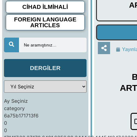
A
CİHAD İLMİHALİ
FOREIGN LANGUAGE
ARTICLES
Ne aramıştınız…
Yayınl
DERGİLER
B
ART
Ay Seçiniz
category
6a75b171713f6
0
0