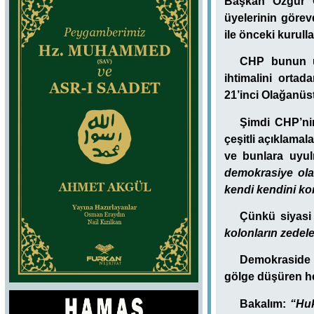
Başkan Özgür Ö
üyelerinin görev
ile önceki kurulla
CHP bunun üz
ihtimalini orta
21’inci Olağanüs
Şimdi CHP’nin
çeşitli açıklamal
ve bunlara uyulm
demokrasiye olan
kendi kendini ko
Çünkü siyasi 
kolonların zede
Demokraside t
gölge düşüren h
Bakalım:
“Huk