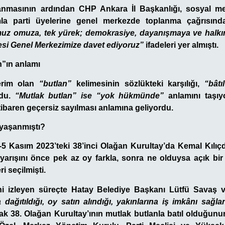
lanmasının ardından CHP Ankara İl Başkanlığı, sosyal 
mla parti üyelerine genel merkezde toplanma çağrısınd
uz omuza, tek yürek; demokrasiye, dayanışmaya ve halkın
esi Genel Merkezimize davet ediyoruz”
ifadeleri yer almıştı.
n”ın anlamı
erim olan
“butlan”
kelimesinin sözlükteki karşılığı,
“bâtı
du.
“Mutlak butlan” ise “yok hükmünde”
anlamını taşıyo
tibaren geçersiz sayılması anlamına geliyordu.
 yaşanmıştı?
-5 Kasım 2023’teki 38’inci Olağan Kurultay’da Kemal Kılıçda
yarışını önce pek az oy farkla, sonra ne olduysa açık bi
i seçilmişti.
ini izleyen süreçte Hatay Belediye Başkanı Lütfü Savaş v
dağıtıldığı, oy satın alındığı, yakınlarına iş imkânı sağla
rak 38. Olağan Kurultay’ının mutlak butlanla batıl olduğunu