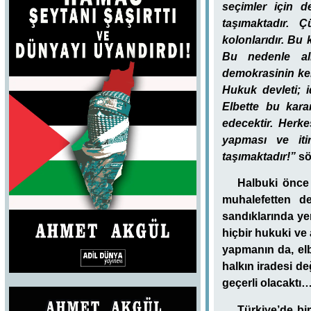
seçimler için d
taşımaktadır. Ç
kolonlarıdır. Bu
Bu nedenle alı
demokrasinin ken
Hukuk devleti; id
Elbette bu kara
edecektir. Herk
yapması ve iti
taşımaktadır!”
söz
Halbuki önce 
muhalefetten de
sandıklarında ye
hiçbir hukuki ve 
yapmanın da, elb
halkın iradesi de
geçerli olacaktı
Türkiye’de bi