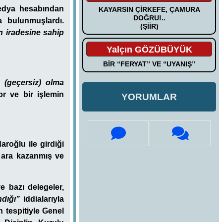
medya hesabından
KAYARSIN ÇİRKEFE, ÇAMURA
DOĞRU!..
a bulunmuşlardı.
(ŞİİR)
 iradesine sahip
Yalçın GÖZÜBÜYÜK
BİR “FERYAT” VE “UYANIŞ”
l (geçersiz) olma
r ve bir işlemin
YORUMLAR
roğlu ile girdiği
r ara kazanmış ve
e bazı delegeler,
ndığı”
iddialarıyla
n tespitiyle Genel