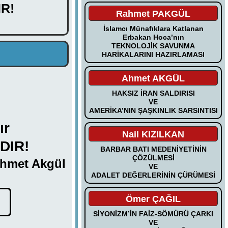
R!
Rahmet PAKGÜL
İslamcı Münafıklara Katlanan
Erbakan Hoca’nın
TEKNOLOJİK SAVUNMA
HARİKALARINI HAZIRLAMASI
Ahmet AKGÜL
HAKSIZ İRAN SALDIRISI
VE
AMERİKA’NIN ŞAŞKINLIK SARSINTISI
ır
Nail KIZILKAN
DIR!
BARBAR BATI MEDENİYETİNİN
ÇÖZÜLMESİ
hmet Akgül
VE
ADALET DEĞERLERİNİN ÇÜRÜMESİ
Ömer ÇAĞIL
SİYONİZM’İN FAİZ-SÖMÜRÜ ÇARKI
VE