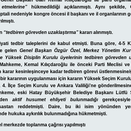
etmelerine”
hükmedildiği açıklanmıştı. Aynı şekilde,
ptali nedeniyle kongre öncesi il başkanı ve il organlarının
ılmıştı.
in
“tedbiren görevden uzaklaştırma”
kararı alınmıştı.
yati tedbir taleplerini de kabul etmişti. Buna göre, 4-5 K
ve gelen
Genel Başkan Özgür Özel, Merkez Yönetim Kurul
ve Yüksek Disiplin Kurulu üyelerinin tedbiren görevden u
. Mahkeme, Kemal Kılıçdaroğlu ile önceki Parti Meclisi ve
n karar kesinleşinceye kadar tedbiren görevi üstlenmesine/
bir kararının uygulanması için kararın Yüksek Seçim Kurulu
4. İlçe Seçim Kurulu ve Ankara Valiliği’ne gönderilmesine 
keme, eski Hatay Büyükşehir Belediye Başkanı Lütfü S
nden
aktif husumet ehliyeti bulunmadığı
gerekçesiyle 
esastan reddetmişti. Daire, bu iki isim yönünden y
de hukuka aykırılık bulunmadığına hükmetmişti.
 merkezde toplanma çağrısı yapılmıştı