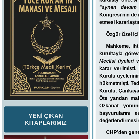
“aynen devam 
Kongresi’nin de i
etmesi kararlaştır
Özgür Özel iç
Mahkeme, ihti
kurultayla göre
Meclisi üyeleri 
karar verilmişti
Kurulu üyelerini
hükmetmişti. Ted
Kurulu, Çankaya 
Öte yandan mah
Özkanat yönü
başvurularını 
YENİ ÇIKAN
değerlendirmesin
KİTAPLARIMIZ
CHP’den genel