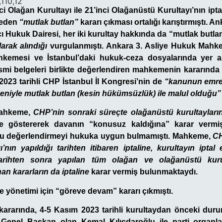
,110,12
i Olağan Kurultayı ile 21’inci Olağanüstü Kurultayı’nın iptal
eden
“mutlak butlan”
kararı çıkması ortalığı karıştırmıştı. A
 Hukuk Dairesi, her iki kurultay hakkında da “mutlak butlan
larak alındığı
vurgulanmıştı. Ankara 3. Asliye Hukuk Mahke
kemesi ve İstanbul’daki hukuk-ceza dosyalarında yer alan
esmi belgeleri birlikte değerlendiren mahkemenin kararında 
2023 tarihli CHP İstanbul İl Kongresi’nin de
“kanunun emre
deniyle mutlak butlan (kesin hükümsüzlük) ile malul olduğu”
mahkeme,
CHP’nin sonraki süreçte olağanüstü kurultayların
e göstererek davanın “konusuz kaldığına” karar vermiş
u değerlendirmeyi hukuka uygun bulmamıştı. Mahkeme,
CH
ı’nın yapıldığı tarihten itibaren iptaline, kurultayın iptal
arihten sonra yapılan tüm olağan ve olağanüstü kuru
nan kararların da iptaline
karar vermiş bulunmaktaydı.
e yönetimi için “göreve devam” kararı çıkmıştı.
ararında, 4-5 Kasım 2023 tarihli kurultaydan önceki dur
 Genel Başkan olan Kemal Kılıçdaroğlu ile parti organlar