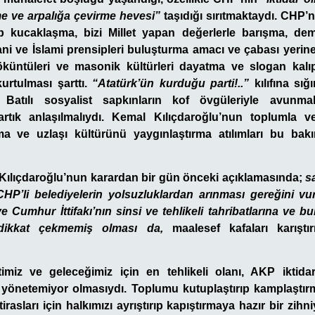
rme ve arpalığa çevirme hevesi”
taşıdığı sırıtmaktaydı. CHP’n
p kucaklaşma, bizi Millet yapan değerlerle barışma, dem
ani ve İslami prensipleri buluşturma amacı ve çabası yerine
küntüleri ve masonik kültürleri dayatma ve slogan kalı
kurtulması şarttı.
“Atatürk’ün kurduğu parti!..”
kılıfına sı
Batılı sosyalist sapkınların kof övgüleriyle avunmak
rtık anlaşılmalıydı. Kemal Kılıçdaroğlu’nun toplumla ve
şma ve uzlaşı kültürünü yaygınlaştırma atılımları bu ba
Kılıçdaroğlu’nun karardan bir gün önceki açıklamasında;
s
CHP’li belediyelerin yolsuzluklardan arınması gereğini 
e Cumhur İttifakı’nın sinsi ve tehlikeli tahribatlarına ve 
dikkat çekmemiş olması da,
maalesef kafaları karıştı
imiz ve geleceğimiz için en tehlikeli olanı, AKP iktid
eyi yönetemiyor olmasıydı. Toplumu kutuplaştırıp kamplaştır
tirasları için halkımızı ayrıştırıp kapıştırmaya hazır bir zihn