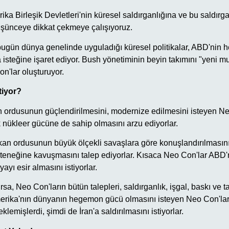
ika Birleşik Devletleri'nin küresel saldırganlığına ve bu saldırga
şünceye dikkat çekmeye çalışıyoruz.
ugün dünya genelinde uyguladığı küresel politikalar, ABD'nin 
 isteğine işaret ediyor. Bush yönetiminin beyin takımını "yeni m
n'lar oluşturuyor.
tiyor?
 ordusunun güçlendirilmesini, modernize edilmesini isteyen Ne
nükleer gücüne de sahip olmasını arzu ediyorlar.
an ordusunun büyük ölçekli savaşlara göre konuşlandırılmasını
teneğine kavuşmasını talep ediyorlar. Kısaca Neo Con'lar ABD
yı esir almasını istiyorlar.
rsa, Neo Con'ların bütün talepleri, saldırganlık, işgal, baskı ve
rika'nın dünyanın hegemon gücü olmasını isteyen Neo Con'lar,
teklemişlerdi, şimdi de İran'a saldırılmasını istiyorlar.