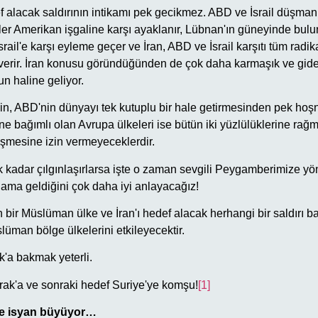
def alacak saldırının intikamı pek gecikmez. ABD ve İsrail düşmanı
iler Amerikan işgaline karşı ayaklanır, Lübnan'ın güneyinde bul
srail'e karşı eyleme geçer ve İran, ABD ve İsrail karşıtı tüm radikal
 verir. İran konusu göründüğünden de çok daha karmaşık ve gide
un haline geliyor.
, ABD'nin dünyayı tek kutuplu bir hale getirmesinden pek hoşnu
ine bağımlı olan Avrupa ülkeleri ise bütün iki yüzlülüklerine ra
şmesine izin vermeyeceklerdir.
kadar çılgınlaşırlarsa işte o zaman sevgili Peygamberimize yö
nlama geldiğini çok daha iyi anlayacağız!
 bir Müslüman ülke ve İran'ı hedef alacak herhangi bir saldırı b
üman bölge ülkelerini etkileyecektir.
k'a bakmak yeterli.
 Irak'a ve sonraki hedef Suriye'ye komşu!
[1]
e isyan büyüyor…