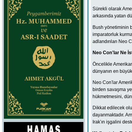
Sürekli olarak Amer
arkasında yatan dü
Bush yönetiminin b
imparatorluk kurma
adlandırılan Neo Co
Neo Con'lar Ne İs
Öncelikle Amerikan
dünyanın en büyük 
Neo Con'lar Amerik
birden savaşma ye
hükmetmesini, dünya
Dikkat edilecek olu
dayanmaktadır. Ame
Irak'ın işgalini des