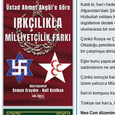
Kaldı ki; İran'ı he
Afganistan'daki Şi
Hizbullah militanı İ
örgütlerine destek
uluslararası bir sor
Çünkü Rusya ve Çin
Ortadoğu petroller
bir çatışmaya dönü
Eğer bunu yapacak 
saldırılarının ne a
Çünkü sonuçta İran
üzere yalnızca Müsl
İran'ın komşusu Ira
Türkiye ise İran'a,
Neo Con düzenin