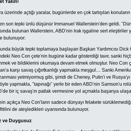
et Yakın!
üzerinde açtığı yaralar, bugünlerde en çok tartışılan konuların
n son tepki ünlü düşünür Immanuel Wallerstein'den geldi. "Dün
sında bulunan Wallerstein, ABD'nin Irak işgaline sert eleştiriler 
e bulunuyor:
nda büyük tepki toplamaya başlayan Başkan Yardımcısı Dick C
ndeki Neo Con çete'nin bugüne kadar gösterdiği tavır, sanki hiç
mek ve bildiklerini okumaya devam etmek olmuştur. Neo Con çe
İran'a karşı savaş çığırtkanlığı yapmakla meşgul… Sanki Ameri
anması yetmiyormuş gibi, şimdi de Cheney, Putin'i ve Rusya'y
yle yapmakla, "tapınağı" yerle bir eden ABD'nin Samson'u rol
e bir iç savaş'ın patlak vermesine yol açmakla başarıya ulaşa
in açıkça Neo Con'ların sadece dünyayı felakete sürüklemediğ
itilini de ateşledikleri uyarısında bulunuyor.
z ve Duygusuz