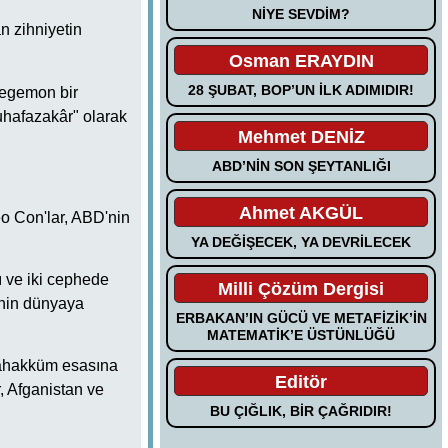
NİYE SEVDİM?
n zihniyetin
Osman ERAYDIN
28 ŞUBAT, BOP’UN İLK ADIMIDIR!
hegemon bir
uhafazakâr" olarak
Mehmet DENİZ
ABD’NİN SON ŞEYTANLIĞI
Ahmet AKGÜL
o Con'lar, ABD'nin
YA DEĞİŞECEK, YA DEVRİLECEK
 ve iki cephede
Milli Çözüm Dergisi
'nin dünyaya
ERBAKAN’IN GÜCÜ VE METAFİZİK’İN
MATEMATİK’E ÜSTÜNLÜĞÜ
 tahakküm esasına
Editör
 Afganistan ve
BU ÇIĞLIK, BİR ÇAĞRIDIR!