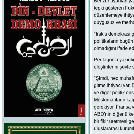
Benzer uyarıları y
tepki gösteren Fuku
düzenlemeye ihtiyac
duygusuz ve merha
"Irak'a demokrasi 
politikaların bugün
olmadığını ifade ed
Pentagon'a yakınlı
eleştirilerini şöyle s
"Şimdi, neo muhafa
gitme ihtiyacı var.
ve diğer politik e
Müslümanların kalp
gerekiyor. Fransa 
ABD'nin diğer ülkel
bir fikir üretmesi 
uluslararası kurum