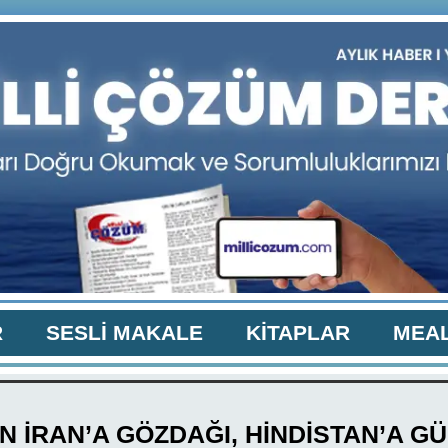
R
SESLİ MAKALE
KİTAPLAR
MEAL
N İRAN’A GÖZDAĞI, HİNDİSTAN’A GÜ