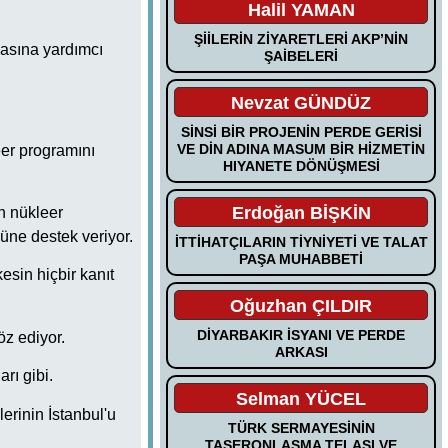
Halil YAMAN
ŞİİLERİN ZİYARETLERİ AKP’NİN
masına yardımcı
ŞAİBELERİ
Nevzat GÜNDÜZ
SİNSİ BİR PROJENİN PERDE GERİSİ
VE DİN ADINA MASUM BİR HİZMETİN
eer programını
HIYANETE DÖNÜŞMESİ
Erdoğan BİŞKİN
in nükleer
cüne destek veriyor.
İTTİHATÇILARIN TİYNİYETİ VE TALAT
PAŞA MUHABBETİ
esin hiçbir kanıt
Oğuzhan ÇILDIR
DİYARBAKIR İSYANI VE PERDE
öz ediyor.
ARKASI
arı gibi.
Selman YÜCEL
erinin İstanbul'u
TÜRK SERMAYESİNİN
TAŞERONLAŞMA TELAŞI VE