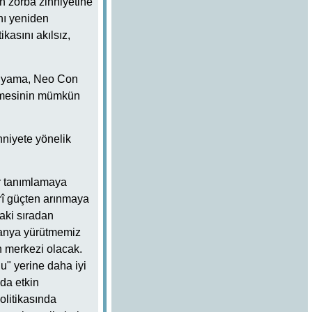
n zorba zihniyetine
nı yeniden
kasını akılsız,
kuyama, Neo Con
klemesinin mümkün
hniyete yönelik
ir tanımlamaya
erî güçten arınmaya
aki sıradan
mpanya yürütmemiz
n merkezi olacak.
nu" yerine daha iyi
da etkin
litikasında