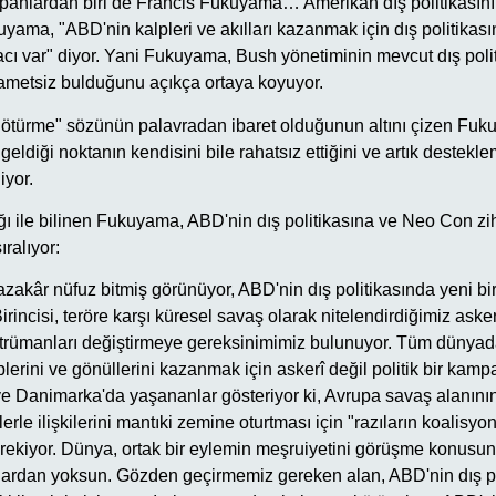
apanlardan biri de Francis Fukuyama… Amerikan dış politikasını
yama, "ABD'nin kalpleri ve akılları kazanmak için dış politikası
ı var" diyor. Yani Fukuyama, Bush yönetiminin mevcut dış politi
metsiz bulduğunu açıkça ortaya koyuyor.
götürme" sözünün palavradan ibaret olduğunun altını çizen Fu
 geldiği noktanın kendisini bile rahatsız ettiğini ve artık deste
iyor.
ğı ile bilinen Fukuyama, ABD'nin dış politikasına ve Neo Con zi
ıralıyor:
zakâr nüfuz bitmiş görünüyor, ABD'nin dış politikasında yeni b
 Birincisi, teröre karşı küresel savaş olarak nitelendirdiğimiz ask
nstrümanları değiştirmeye gereksinimimiz bulunuyor. Tüm dünyad
lerini ve gönüllerini kazanmak için askerî değil politik bir ka
ve Danimarka'da yaşananlar gösteriyor ki, Avrupa savaş alanını
erle ilişkilerini mantıki zemine oturtması için "razıların koalisyo
gerekiyor. Dünya, ortak bir eylemin meşruiyetini görüşme konusun
lardan yoksun. Gözden geçirmemiz gereken alan, ABD'nin dış po