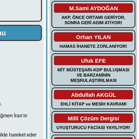
M.Sami AYDOĞAN
AKP, ÖNCE ORTAMI GERİYOR,
SONRA GERİ ADIM ATIYOR!
nu
Orhan YILAN
HAMAS İHANETE ZORLANIYOR!
Ufuk EFE
MİT MÜSTEŞARI-KDP BULUŞMASI
VE BARZANİNİN
MEŞRULAŞTIRILMASI
Abdullah AKGÜL
.
EHLİ KİTAP ve MESİH KAVRAMI
ağmen İran'ın
Milli Çözüm Dergisi
UYUŞTURUCU FACİASI YAYILIYOR!
ikte hareket eder