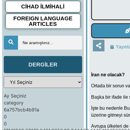
CİHAD İLMİHALİ
FOREIGN LANGUAGE
ARTICLES
Ne aramıştınız…
Yayınl
DERGİLER
İran ne olacak?
Ortada bir sorun var
Ay Seçiniz
Başka bir ifade ile
category
İşte bu nedenle Bus
6a757bcb4b91a
üzerine gitmeyi sü
0
0
Avrupa ülkeleri de 