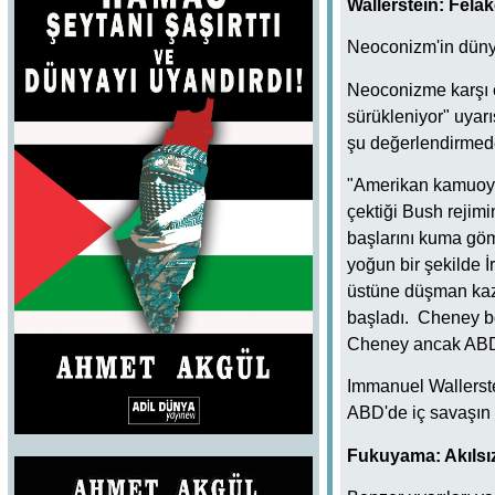
Wallerstein: Felak
Neoconizm'in dünya 
Neoconizme karşı e
sürükleniyor" uyarı
şu değerlendirmed
"Amerikan kamuoyu
çektiği Bush rejimi
başlarını kuma göm
yoğun bir şekilde 
üstüne düşman kaz
başladı. Cheney bö
Cheney ancak ABD'd
Immanuel Wallerste
ABD'de iç savaşın f
Fukuyama: Akılsı