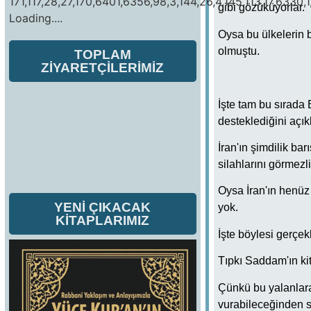
171,117,28,27,170,6401,6356,98,3,144,26,4,145,113,17,6330,1
gibi gözüküyorlar.
Loading....
Oysa bu ülkelerin b
olmuştu.
TOPLAM
ZİYARETÇİLERİMİZ
İşte tam bu sırada 
desteklediğini açıkl
İran'ın şimdilik ba
silahlarını görmezl
Oysa İran'ın henüz 
YENİ ÇIKACAK
yok.
KİTAPLARIMIZ
İşte böylesi gerçek
Tıpkı Saddam'ın kitl
Çünkü bu yalanlara 
vurabileceğinden s