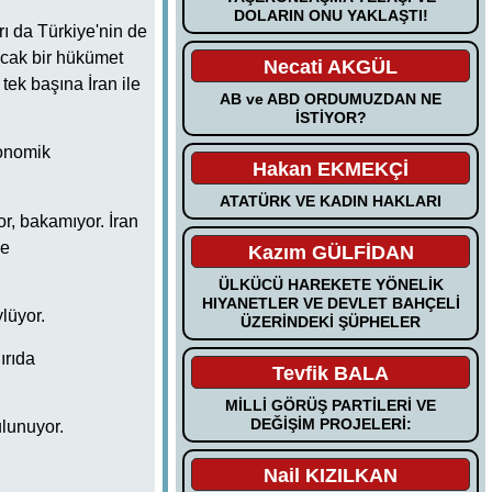
DOLARIN ONU YAKLAŞTI!
rı da Türkiye'nin de
kacak bir hükümet
Necati AKGÜL
tek başına İran ile
AB ve ABD ORDUMUZDAN NE
İSTİYOR?
konomik
Hakan EKMEKÇİ
ATATÜRK VE KADIN HAKLARI
r, bakamıyor. İran
de
Kazım GÜLFİDAN
ÜLKÜCÜ HAREKETE YÖNELİK
HIYANETLER VE DEVLET BAHÇELİ
ylüyor.
ÜZERİNDEKİ ŞÜPHELER
ırıda
Tevfik BALA
MİLLİ GÖRÜŞ PARTİLERİ VE
DEĞİŞİM PROJELERİ:
ulunuyor.
Nail KIZILKAN