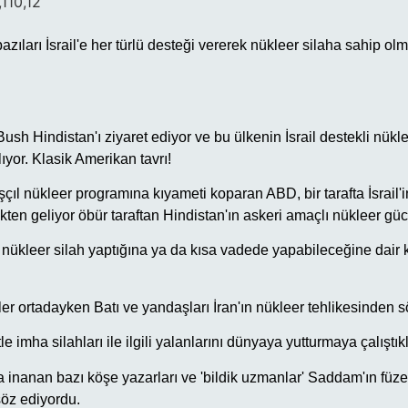
,110,12
azıları İsrail'e her türlü desteği vererek nükleer silaha sahip ol
Bush Hindistan'ı ziyaret ediyor ve bu ülkenin İsrail destekli nükl
ıyor. Klasik Amerikan tavrı!
rışçıl nükleer programına kıyameti koparan ABD, bir tarafta İsrail'
ikten geliyor öbür taraftan Hindistan'ın askeri amaçlı nükleer gü
nükleer silah yaptığına ya da kısa vadede yapabileceğine dair k
ler ortadayken Batı ve yandaşları İran'ın nükleer tehlikesinden s
e imha silahları ile ilgili yalanlarını dünyaya yutturmaya çalıştıkl
inanan bazı köşe yazarları ve 'bildik uzmanlar' Saddam'ın füzel
öz ediyordu.