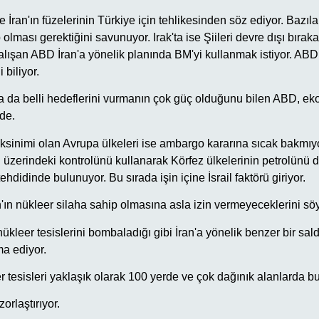
e İran'ın füzelerinin Türkiye için tehlikesinden söz ediyor. Bazıla
olması gerektiğini savunuyor. Irak'ta ise Şiileri devre dışı bıra
lışan ABD İran'a yönelik planında BM'yi kullanmak istiyor. ABD 
biliyor.
 ya da belli hedeflerini vurmanın çok güç olduğunu bilen ABD, e
de.
eksinimi olan Avrupa ülkeleri ise ambargo kararına sıcak bakmıyo
üzerindeki kontrolünü kullanarak Körfez ülkelerinin petrolünü 
hdidinde bulunuyor. Bu sırada işin içine İsrail faktörü giriyor.
İran'ın nükleer silaha sahip olmasına asla izin vermeyeceklerini sö
nükleer tesislerini bombaladığı gibi İran'a yönelik benzer bir sald
ma ediyor.
r tesisleri yaklaşık olarak 100 yerde ve çok dağınık alanlarda b
zorlaştırıyor.