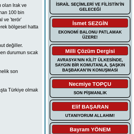
İSRAİL SEÇİMLERİ VE FİLİSTİN’İN
 olan Irak ve
GELECEĞİ
unan 100 bin
 ve 'terör'
İsmet SEZGİN
rek bölgesel hatta
EKONOMİ BALONU PATLAMAK
ÜZERE!
t değiller.
Milli Çözüm Dergisi
ğmen durumun sıcak
AVRASYA’NIN KİLİT ÜLKESİNDE,
SAYGIN BİR KOMUTANLA, ŞAŞKIN
BAŞBAKAN’IN KONUŞMASI
nelik son
Necmiye TOPÇU
aşta Türkiye olmak
SON PİŞMANLIK
Elif BAŞARAN
UTANIYORUM ALLAHIM!
Bayram YÖNEM