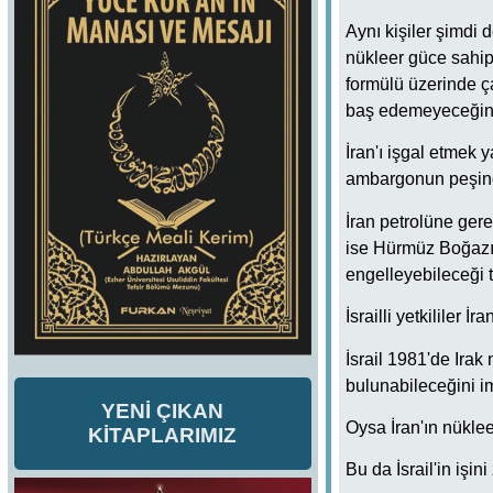
Aynı kişiler şimdi d
nükleer güce sahip 
formülü üzerinde ça
baş edemeyeceğini 
İran'ı işgal etmek
ambargonun peşin
İran petrolüne ger
ise Hürmüz Boğazı 
engelleyebileceği te
İsrailli yetkililer 
İsrail 1981'de Irak 
bulunabileceğini i
YENİ ÇIKAN
Oysa İran'ın nüklee
KİTAPLARIMIZ
Bu da İsrail'in işini 