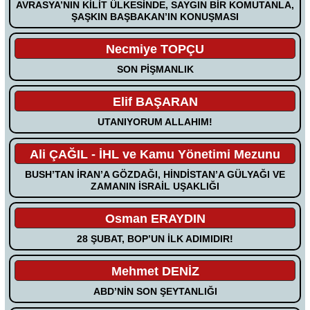
AVRASYA’NIN KİLİT ÜLKESİNDE, SAYGIN BİR KOMUTANLA,
ŞAŞKIN BAŞBAKAN’IN KONUŞMASI
Necmiye TOPÇU
SON PİŞMANLIK
Elif BAŞARAN
UTANIYORUM ALLAHIM!
Ali ÇAĞIL - İHL ve Kamu Yönetimi Mezunu
BUSH’TAN İRAN’A GÖZDAĞI, HİNDİSTAN’A GÜLYAĞI VE
ZAMANIN İSRAİL UŞAKLIĞI
Osman ERAYDIN
28 ŞUBAT, BOP’UN İLK ADIMIDIR!
Mehmet DENİZ
ABD’NİN SON ŞEYTANLIĞI