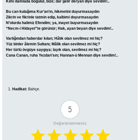
Kimi damlada boğulur, bize; dar gelir deryan diye sevdim!..
Bu can kulağıma Kur’an’ın, hikmetini duyurmasaydın
Zikrin ve fikrinle tatmin edip, kalbimi doyurmasaydın
N’olurdu halimiz Efendim; ya, inayet buyurmasaydın
“Necm-i Hidayet”te görünür; Hak, ayan beyan diye sevdim!..
Varlığından haberdar kılan; Hâlık olan sevilmez mi hiç?
Yüz binler âlemin Sultanı; Mâlik olan sevilmez mi hiç?
Her türlü övgüye saygıya; layık olan, sevilmez mi hiç?
Cana Canan, ruha Yezdan’sın; Hannan-ü Mennan diye sevdim!..
Hadikat:
Bahçe.
5
Değerlendirmeniz