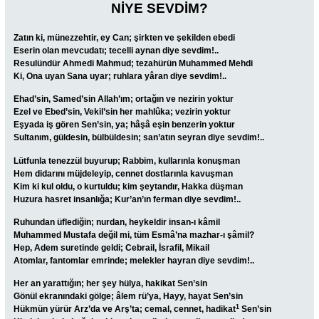
NİYE SEVDİM?
Zatın ki, münezzehtir, ey Can; şirkten ve şekilden ebedi
Eserin olan mevcudatı; tecelli aynan diye sevdim!..
Resulündür Ahmedi Mahmud; tezahürün Muhammed Mehdi
Ki, Ona uyan Sana uyar; ruhlara yâran diye sevdim!..
Ehad’sin, Samed’sin Allah’ım; ortağın ve nezirin yoktur
Ezel ve Ebed’sin, Vekil’sin her mahlûka; vezirin yoktur
Eşyada iş gören Sen’sin, ya; hâşâ eşin benzerin yoktur
Sultanım, güldesin, bülbüldesin; san’atın seyran diye sevdim!..
Lütfunla tenezzül buyurup; Rabbim, kullarınla konuşman
Hem didarını müjdeleyip, cennet dostlarınla kavuşman
Kim ki kul oldu, o kurtuldu; kim şeytandır, Hakka düşman
Huzura hasret insanlığa; Kur’an’ın ferman diye sevdim!..
Ruhundan üflediğin; nurdan, heykeldir insan-ı kâmil
Muhammed Mustafa değil mi, tüm Esmâ’na mazhar-ı şâmil?
Hep, Adem suretinde geldi; Cebrail, İsrafil, Mikail
Atomlar, fantomlar emrinde; melekler hayran diye sevdim!..
Her an yarattığın; her şey hülya, hakikat Sen’sin
Gönül ekranındaki gölge; âlem rü’ya, Hayy, hayat Sen’sin
1
Hükmün yürür Arz’da ve Arş’ta; cemal, cennet, hadikat
Sen’sin