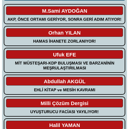
M.Sami AYDOĞAN
AKP, ÖNCE ORTAMI GERİYOR, SONRA GERİ ADIM ATIYOR!
Orhan YILAN
HAMAS İHANETE ZORLANIYOR!
Ufuk EFE
MİT MÜSTEŞARI-KDP BULUŞMASI VE BARZANİNİN
MEŞRULAŞTIRILMASI
Abdullah AKGÜL
EHLİ KİTAP ve MESİH KAVRAMI
Milli Çözüm Dergisi
UYUŞTURUCU FACİASI YAYILIYOR!
Halil YAMAN