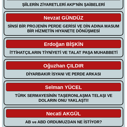
ŞİİLERİN ZİYARETLERİ AKP’NİN ŞAİBELERİ
Nevzat GÜNDÜZ
SİNSİ BİR PROJENİN PERDE GERİSİ VE DİN ADINA MASUM
BİR HİZMETİN HIYANETE DÖNÜŞMESİ
Erdoğan BİŞKİN
İTTİHATÇILARIN TİYNİYETİ VE TALAT PAŞA MUHABBETİ
Oğuzhan ÇILDIR
DİYARBAKIR İSYANI VE PERDE ARKASI
Selman YÜCEL
TÜRK SERMAYESİNİN TAŞERONLAŞMA TELAŞI VE
DOLARIN ONU YAKLAŞTI!
Necati AKGÜL
AB ve ABD ORDUMUZDAN NE İSTİYOR?