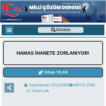
ARAMA
275 AĞUSTOS YAZILARI
YENİ ÇIKACAK KİTAPLAR
YENİ ÇIKAN KİTAPLAR
TOPLAM ZİYARETÇİLER
SON YORUMLAR
SESLİ MAKALE
CİHAD İLMİHALİ
YABANCI DİLDE KİTAPLAR
FOREIGN LANGUAGE ARTICLES
DERGİ SAYILARIMIZ
HAMAS İHANETE ZORLANIYOR!
Orhan YILAN
Yayınlanma:
22/11/2006
MAYIS 2006
Yorum yok