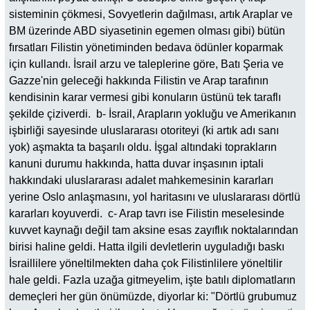
sisteminin çökmesi, Sovyetlerin dağılması, artık Araplar ve
BM üzerinde ABD siyasetinin egemen olması gibi) bütün
fırsatları Filistin yönetiminden bedava ödünler koparmak
için kullandı. İsrail arzu ve taleplerine göre, Batı Şeria ve
Gazze'nin geleceği hakkında Filistin ve Arap tarafının
kendisinin karar vermesi gibi konuların üstünü tek taraflı
şekilde çiziverdi. b- İsrail, Arapların yokluğu ve Amerikanın
işbirliği sayesinde uluslararası otoriteyi (ki artık adı sanı
yok) aşmakta ta başarılı oldu. İşgal altındaki toprakların
kanuni durumu hakkında, hatta duvar inşasının iptali
hakkındaki uluslararası adalet mahkemesinin kararları
yerine Oslo anlaşmasını, yol haritasını ve uluslararası dörtlü
kararları koyuverdi. c- Arap tavrı ise Filistin meselesinde
kuvvet kaynağı değil tam aksine esas zayıflık noktalarından
birisi haline geldi. Hatta ilgili devletlerin uyguladığı baskı
İsraillilere yöneltilmekten daha çok Filistinlilere yöneltilir
hale geldi. Fazla uzağa gitmeyelim, işte batılı diplomatların
demeçleri her gün önümüzde, diyorlar ki: "Dörtlü grubumuz