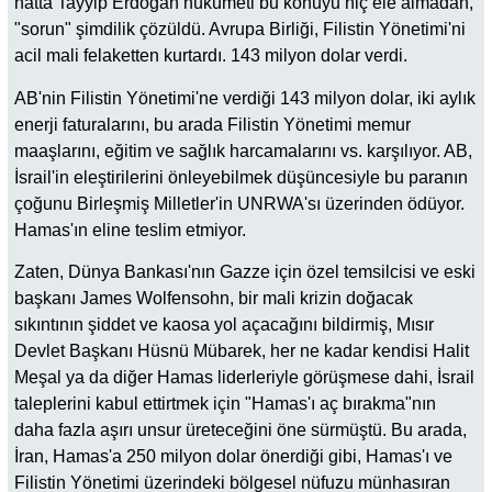
hatta Tayyip Erdoğan hükümeti bu konuyu hiç ele almadan,
"sorun" şimdilik çözüldü. Avrupa Birliği, Filistin Yönetimi'ni
acil mali felaketten kurtardı. 143 milyon dolar verdi.
AB'nin Filistin Yönetimi'ne verdiği 143 milyon dolar, iki aylık
enerji faturalarını, bu arada Filistin Yönetimi memur
maaşlarını, eğitim ve sağlık harcamalarını vs. karşılıyor. AB,
İsrail'in eleştirilerini önleyebilmek düşüncesiyle bu paranın
çoğunu Birleşmiş Milletler'in UNRWA'sı üzerinden ödüyor.
Hamas'ın eline teslim etmiyor.
Zaten, Dünya Bankası'nın Gazze için özel temsilcisi ve eski
başkanı James Wolfensohn, bir mali krizin doğacak
sıkıntının şiddet ve kaosa yol açacağını bildirmiş, Mısır
Devlet Başkanı Hüsnü Mübarek, her ne kadar kendisi Halit
Meşal ya da diğer Hamas liderleriyle görüşmese dahi, İsrail
taleplerini kabul ettirtmek için "Hamas'ı aç bırakma"nın
daha fazla aşırı unsur üreteceğini öne sürmüştü. Bu arada,
İran, Hamas'a 250 milyon dolar önerdiği gibi, Hamas'ı ve
Filistin Yönetimi üzerindeki bölgesel nüfuzu münhasıran