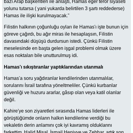
bazı Arap başkentleri ile anlaştı, Hamas eğer terör siyaseti
yolunu tutarsa ( yani yukarda belirtilen 3 şartı reddederse)
Hamas ile ilişki kurulmayacak."
Filistin halkının çoğunluğu oyları ile Hamas'ı işte bunun için
göreve çağırdı, bu ağır miras ile hesaplaşsın, Filistin
davasındaki düşüşü durdursun istedi. Çünkü Filistin
meselesinde en başta gelen işgal problemi olmak üzere
esas noktaları bile unutturulmuş idi.
Hamas'ı sıkıştıranlar yaptıklarından utanmalı
Hamas'a soru yağdıranlar kendilerinden utanmalılar,
sorularını İsrail tarafına yöneltmeliler. Çünkü kurbanlar
güvenliği ve huzuru ararlar, gâsıp olan veya katil olanlar
değil.
Kahire'ye son ziyaretleri sırasında Hamas liderleri ile
görüştüğümde onların halkın kendilerine verdiği bu
vekaletin derin anlamını çok iyi kavramış olduklarını
farkettim. Halid Mişal, İsmail Heniyye ve Zehhar, artık son