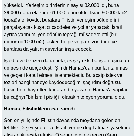
yükseldi. Yerleşim birimlerinin sayısı 32.000 idi, buna
29.000 daha eklendi, 61.000 birim oldu. İsrail 90.000 km2
toprağa el koydu, buralara Filistin yerleşim bölgelerini
parçalayacak kuşatıcı caddeler ve yollar yapacak. İsrail
ayrıca yarım milyon dönüm toprağı müsadere etti (bir
dönüm = 1000 m2), askeri bölge ve garnizondur diye
buralara da yalıtım duvarları inşa edecek.
İşte bu ve benzeri daha pek çok şey eski barış anlaşmaları
gölgesinde gerçekleşti. Şimdi Hamas'dan bunları tanıması
ve geçerli kabul etmesi istenmektedir. Bu acaip istek ve
tezleri hangi haneye kaydedeceğimi şaşırdım doğrusu.
Lakin beni hayretten kurtaran bir yazarın, Hamas'a yapılan
bu çağrıyı "bir İsrail pisliği" olarak niteleyen yorumu oldu.
Hamas, Filistinlilerin can simidi
Son on yıl içinde Filistin davasında meydana gelen en
tehlikeli 3 şey şudur: a- İsrail, verme değil alma siyasetinde
alışkanlık peyda etmiş,. O sebeple eline geçen (Arap