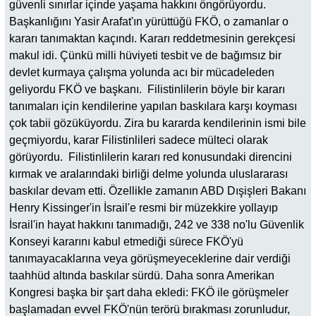
güvenli sınırlar içinde yaşama hakkını öngörüyordu.
Başkanlığını Yasir Arafat'ın yürüttüğü FKÖ, o zamanlar o
kararı tanımaktan kaçındı. Kararı reddetmesinin gerekçesi
makul idi. Çünkü milli hüviyeti tesbit ve de bağımsız bir
devlet kurmaya çalışma yolunda acı bir mücadeleden
geliyordu FKÖ ve başkanı. Filistinlilerin böyle bir kararı
tanımaları için kendilerine yapılan baskılara karşı koyması
çok tabii gözüküyordu. Zira bu kararda kendilerinin ismi bile
geçmiyordu, karar Filistinlileri sadece mülteci olarak
görüyordu. Filistinlilerin kararı red konusundaki direncini
kırmak ve aralarındaki birliği delme yolunda uluslararası
baskılar devam etti. Özellikle zamanın ABD Dışişleri Bakanı
Henry Kissinger'in İsrail'e resmi bir müzekkire yollayıp
İsrail'in hayat hakkını tanımadığı, 242 ve 338 no'lu Güvenlik
Konseyi kararını kabul etmediği sürece FKÖ'yü
tanımayacaklarına veya görüşmeyeceklerine dair verdiği
taahhüd altında baskılar sürdü. Daha sonra Amerikan
Kongresi başka bir şart daha ekledi: FKÖ ile görüşmeler
başlamadan evvel FKÖ'nün terörü bırakması zorunludur,