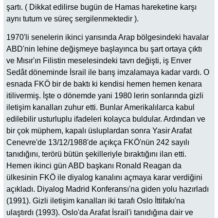
şartı. ( Dikkat edilirse bugün de Hamas hareketine karşı
aynı tutum ve süreç sergilenmektedir ).
1970'li senelerin ikinci yarısında Arap bölgesindeki havalar
ABD'nin lehine değişmeye başlayınca bu şart ortaya çıktı
ve Mısır'ın Filistin meselesindeki tavrı değişti, iş Enver
Sedât döneminde İsrail ile barış imzalamaya kadar vardı. O
esnada FKÖ bir de baktı ki kendisi hemen hemen kenara
itilivermiş. İşte o dönemde yani 1980 lerin sonlarında gizli
iletişim kanalları zuhur etti. Bunlar Amerikalılarca kabul
edilebilir usturluplu ifadeleri kolayca buldular. Ardından ve
bir çok müphem, kapalı üsluplardan sonra Yasir Arafat
Cenevre'de 13/12/1988'de açıkça FKÖ'nün 242 sayılı
tanıdığını, terörü bütün şekilleriyle bıraktığını ilan etti.
Hemen ikinci gün ABD başkanı Ronald Reagan da
ülkesinin FKÖ ile diyalog kanalını açmaya karar verdiğini
açıkladı. Diyalog Madrid Konferansı'na giden yolu hazırladı
(1991). Gizli iletişim kanalları iki tarafı Oslo İttifakı'na
ulaştırdı (1993). Oslo'da Arafat İsrail'i tanıdığına dair ve