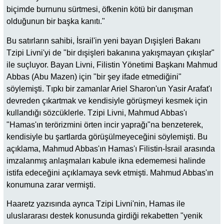
biçimde burnunu sürtmesi, öfkenin kötü bir danışman
olduğunun bir başka kanıtı."
Bu satırların sahibi, İsrail'in yeni bayan Dışişleri Bakanı
Tzipi Livni'yi de "bir dışişleri bakanına yakışmayan çıkışlar"
ile suçluyor. Bayan Livni, Filistin Yönetimi Başkanı Mahmud
Abbas (Abu Mazen) için "bir şey ifade etmediğini"
söylemişti. Tıpkı bir zamanlar Ariel Sharon'un Yasir Arafat'ı
devreden çıkartmak ve kendisiyle görüşmeyi kesmek için
kullandığı sözcüklerle. Tzipi Livni, Mahmud Abbas'ı
"Hamas'ın terörizmini örten incir yaprağı"na benzeterek,
kendisiyle bu şartlarda görüşülmeyeceğini söylemişti. Bu
açıklama, Mahmud Abbas'ın Hamas'ı Filistin-İsrail arasında
imzalanmış anlaşmaları kabule ikna edememesi halinde
istifa edeceğini açıklamaya sevk etmişti. Mahmud Abbas'ın
konumuna zarar vermişti.
Haaretz yazısında ayrıca Tzipi Livni'nin, Hamas ile
uluslararası destek konusunda girdiği rekabetten "yenik