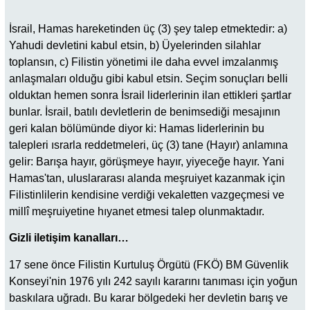
İsrail, Hamas hareketinden üç (3) şey talep etmektedir: a)
Yahudi devletini kabul etsin, b) Üyelerinden silahlar
toplansın, c) Filistin yönetimi ile daha evvel imzalanmış
anlaşmaları olduğu gibi kabul etsin. Seçim sonuçları belli
olduktan hemen sonra İsrail liderlerinin ilan ettikleri şartlar
bunlar. İsrail, batılı devletlerin de benimsediği mesajının
geri kalan bölümünde diyor ki: Hamas liderlerinin bu
talepleri ısrarla reddetmeleri, üç (3) tane (Hayır) anlamına
gelir: Barışa hayır, görüşmeye hayır, yiyeceğe hayır. Yani
Hamas'tan, uluslararası alanda meşruiyet kazanmak için
Filistinlilerin kendisine verdiği vekaletten vazgeçmesi ve
millî meşruiyetine hıyanet etmesi talep olunmaktadır.
Gizli iletişim kanalları…
17 sene önce Filistin Kurtuluş Örgütü (FKÖ) BM Güvenlik
Konseyi'nin 1976 yılı 242 sayılı kararını tanıması için yoğun
baskılara uğradı. Bu karar bölgedeki her devletin barış ve