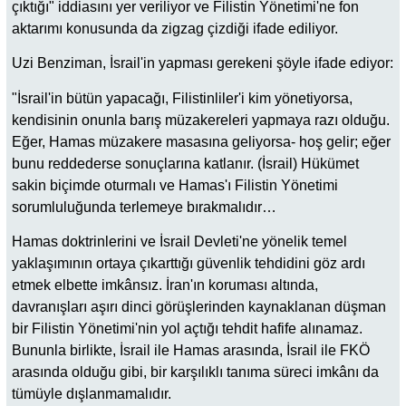
çıktığı" iddiasını yer veriliyor ve Filistin Yönetimi'ne fon
aktarımı konusunda da zigzag çizdiği ifade ediliyor.
Uzi Benziman, İsrail'in yapması gerekeni şöyle ifade ediyor:
"İsrail'in bütün yapacağı, Filistinliler'i kim yönetiyorsa,
kendisinin onunla barış müzakereleri yapmaya razı olduğu.
Eğer, Hamas müzakere masasına geliyorsa- hoş gelir; eğer
bunu reddederse sonuçlarına katlanır. (İsrail) Hükümet
sakin biçimde oturmalı ve Hamas'ı Filistin Yönetimi
sorumluluğunda terlemeye bırakmalıdır…
Hamas doktrinlerini ve İsrail Devleti'ne yönelik temel
yaklaşımının ortaya çıkarttığı güvenlik tehdidini göz ardı
etmek elbette imkânsız. İran'ın koruması altında,
davranışları aşırı dinci görüşlerinden kaynaklanan düşman
bir Filistin Yönetimi'nin yol açtığı tehdit hafife alınamaz.
Bununla birlikte, İsrail ile Hamas arasında, İsrail ile FKÖ
arasında olduğu gibi, bir karşılıklı tanıma süreci imkânı da
tümüyle dışlanmamalıdır.