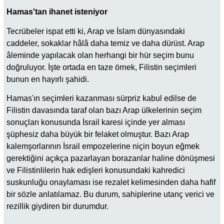
Hamas'tan ihanet isteniyor
Tecrübeler ispat etti ki, Arap ve İslam dünyasındaki
caddeler, sokaklar hâlâ daha temiz ve daha dürüst. Arap
âleminde yapılacak olan herhangi bir hür seçim bunu
doğruluyor. İşte ortada en taze örnek, Filistin seçimleri
bunun en hayırlı şahidi.
Hamas'ın seçimleri kazanması sürpriz kabul edilse de
Filistin davasında taraf olan bazı Arap ülkelerinin seçim
sonuçları konusunda İsrail karesi içinde yer alması
şüphesiz daha büyük bir felaket olmuştur. Bazı Arap
kalemşorlarının İsrail empozelerine niçin boyun eğmek
gerektiğini açıkça pazarlayan borazanlar haline dönüşmesi
ve Filistinlilerin hak edişleri konusundaki kahredici
suskunluğu onaylaması ise rezalet kelimesinden daha hafif
bir sözle anlatılamaz. Bu durum, sahiplerine utanç verici ve
rezillik giydiren bir durumdur.