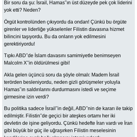
Bir soru da şu: İsrail, Hamas''ın üst düzeyde pek çok liderini
yok etti? Neden?
Örgüt kontrolünden çıkıyordu da ondan! Çünkü bu örgüte
girenler ve liderliğe yükselenler Filistin davasına hizmet
bilincini taşıyordu. Bu da onların yok edilmesini
gerektiriyordu!
Tıpkı ABD''de İslam davasını samimiyetle benimseyen
Malcolm X''in öldürülmesi gibi!
Akla gelen üçüncü soru da şöyle olmalı: Madem İsrail
terörden besleniyordu, neden gizli görüşmeler yoluyla
Hamas''ın saldırılarını durdurmasını istedi ve seçime
girmesine izin verdi?
Bu politika sadece İsrail''in değil, ABD''nin de kararı ile takip
edilmiştir. Filistin''de geçici bir ateşkes ortamı her iki
devletin de işine geliyordu. Çünkü hedefte İran vardı ve İran
gibi büyük bir güç ile uğraşırken Filistin meselesinin