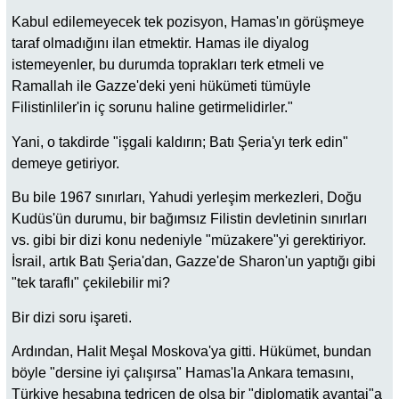
Kabul edilemeyecek tek pozisyon, Hamas'ın görüşmeye
taraf olmadığını ilan etmektir. Hamas ile diyalog
istemeyenler, bu durumda toprakları terk etmeli ve
Ramallah ile Gazze'deki yeni hükümeti tümüyle
Filistinliler'in iç sorunu haline getirmelidirler."
Yani, o takdirde "işgali kaldırın; Batı Şeria'yı terk edin"
demeye getiriyor.
Bu bile 1967 sınırları, Yahudi yerleşim merkezleri, Doğu
Kudüs'ün durumu, bir bağımsız Filistin devletinin sınırları
vs. gibi bir dizi konu nedeniyle "müzakere"yi gerektiriyor.
İsrail, artık Batı Şeria'dan, Gazze'de Sharon'un yaptığı gibi
"tek taraflı" çekilebilir mi?
Bir dizi soru işareti.
Ardından, Halit Meşal Moskova'ya gitti. Hükümet, bundan
böyle "dersine iyi çalışırsa" Hamas'la Ankara temasını,
Türkiye hesabına tedricen de olsa bir "diplomatik avantaj"a