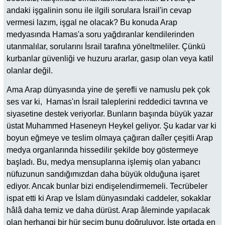
andaki işgalinin sonu ile ilgili sorulara İsrail'in cevap
vermesi lazım, işgal ne olacak? Bu konuda Arap
medyasında Hamas'a soru yağdıranlar kendilerinden
utanmalılar, sorularını İsrail tarafına yöneltmeliler. Çünkü
kurbanlar güvenliği ve huzuru ararlar, gasıp olan veya katil
olanlar değil.
Ama Arap dünyasında yine de şerefli ve namuslu pek çok
ses var ki, Hamas'ın İsrail taleplerini reddedici tavrına ve
siyasetine destek veriyorlar. Bunların başında büyük yazar
üstat Muhammed Haseneyn Heykel geliyor. Şu kadar var ki
boyun eğmeye ve teslim olmaya çağıran daîler çeşitli Arap
medya organlarında hissedilir şekilde boy göstermeye
başladı. Bu, medya mensuplarına işlemiş olan yabancı
nüfuzunun sandığımızdan daha büyük olduğuna işaret
ediyor. Ancak bunlar bizi endişelendirmemeli. Tecrübeler
ispat etti ki Arap ve İslam dünyasındaki caddeler, sokaklar
hâlâ daha temiz ve daha dürüst. Arap âleminde yapılacak
olan herhangi bir hür seçim bunu doğruluyor. İşte ortada en