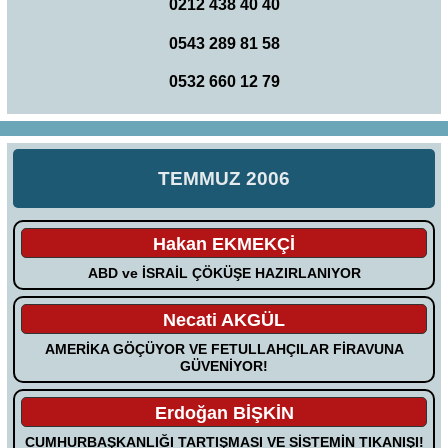
0212 438 40 40
0543 289 81 58
0532 660 12 79
TEMMUZ 2006
Hakan EKMEKÇİ
ABD ve İSRAİL ÇÖKÜŞE HAZIRLANIYOR
Necati AKGÜL
AMERİKA GÖÇÜYOR VE FETULLAHÇILAR FİRAVUNA
GÜVENİYOR!
Erdoğan BİŞKİN
CUMHURBAŞKANLIĞI TARTIŞMASI VE SİSTEMİN TIKANIŞI!