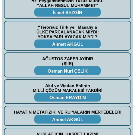
Hz. Peygamberimizin Yüzük Mührü:
“ALLAH-RESUL-MUHAMMET”
İsmet SEZGİN
“Terörsüz Türkiye” Masalıyla
ÜLKE PARÇALANACAK MIYDI;
YOKSA PARLAYACAK MIYDI?
Ahmet AKGÜL
AĞUSTOS ZAFER AYIDIR
(ŞİİR)
Osman Nuri ÇELİK
Akıl ve Vicdan Ehlinin
MİLLİ ÇÖZÜM MAKALESİ TAKDİRİ
Osman ERAYDIN
HAYATIN METAFİZİKİ VE RÜ’YALARIN MERTEBELERİ
Ahmet AKGÜL
VUSLAT İÇİN, HASRET LAZIM!