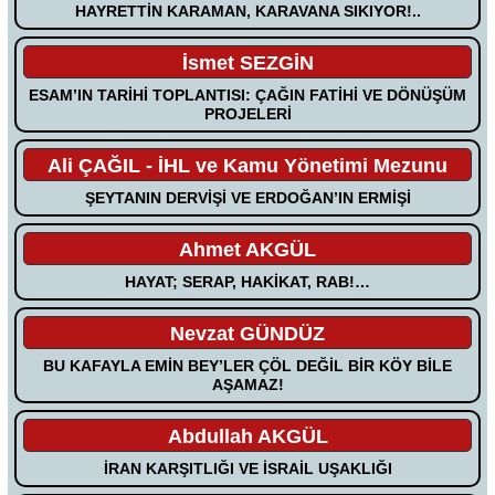
HAYRETTİN KARAMAN, KARAVANA SIKIYOR!..
İsmet SEZGİN
ESAM’IN TARİHİ TOPLANTISI: ÇAĞIN FATİHİ VE DÖNÜŞÜM
PROJELERİ
Ali ÇAĞIL - İHL ve Kamu Yönetimi Mezunu
ŞEYTANIN DERVİŞİ VE ERDOĞAN’IN ERMİŞİ
Ahmet AKGÜL
HAYAT; SERAP, HAKİKAT, RAB!…
Nevzat GÜNDÜZ
BU KAFAYLA EMİN BEY’LER ÇÖL DEĞİL BİR KÖY BİLE
AŞAMAZ!
Abdullah AKGÜL
İRAN KARŞITLIĞI VE İSRAİL UŞAKLIĞI