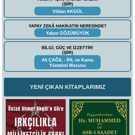
(ŞİİR)
Vildan AKGÜL
YAPAY ZEKÂ HAKİKATİN NERESİNDE?
Yalçın GÖZÜBÜYÜK
BİLGİ; GÜÇ VE İZZETTİR!
(ŞİİR)
Ali ÇAĞIL - İHL ve Kamu
Yönetimi Mezunu
YENİ ÇIKAN KİTAPLARIMIZ