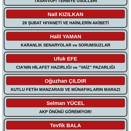
TASAVVUFİ TERBİYE USULLERİ
Nail KIZILKAN
28 ŞUBAT HIYANETİ VE HAİNLERİN AKİBETİ
Halil YAMAN
KARANLIK SENARYOLAR ve SORUMSUZLAR
Ufuk EFE
CIA’NIN HİLAFET HAZIRLIĞI ve “VAİZ” PAZARLIĞI
Oğuzhan ÇILDIR
KUTLU FETİH MANZARASI VE MÜNAFIKLARIN MARAZI
Selman YÜCEL
AKP ÖNÜNÜ GÖREMİYOR!
Tevfik BALA