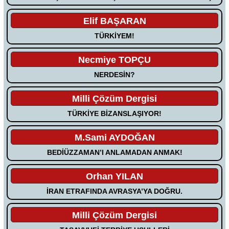
Elif BAŞARAN
TÜRKİYEM!
Necmiye TOPÇU
NERDESİN?
Milli Çözüm Dergisi
TÜRKİYE BİZANSLAŞIYOR!
M.Sami AYDOĞAN
BEDİÜZZAMAN’I ANLAMADAN ANMAK!
Orhan YILAN
İRAN ETRAFINDA AVRASYA’YA DOĞRU.
Milli Çözüm Dergisi