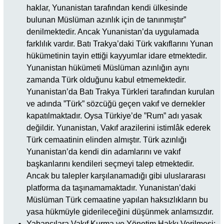
haklar, Yunanistan tarafından kendi ülkesinde
bulunan Müslüman azınlık için de tanınmıştır”
denilmektedir. Ancak Yunanistan’da uygulamada
farklılık vardır. Batı Trakya’daki Türk vakıflarını Yunan
hükümetinin tayin ettiği kayyumlar idare etmektedir.
Yunanistan hükümeti Müslüman azınlığın aynı
zamanda Türk olduğunu kabul etmemektedir.
Yunanistan’da Batı Trakya Türkleri tarafından kurulan
ve adında ”Türk” sözcüğü geçen vakıf ve dernekler
kapatılmaktadır. Oysa Türkiye’de ”Rum” adı yasak
değildir. Yunanistan, Vakıf arazilerini istimlâk ederek
Türk cemaatinin elinden almıştır. Türk azınlığı
Yunanistan’da kendi din adamlarını ve vakıf
başkanlarını kendileri seçmeyi talep etmektedir.
Ancak bu talepler karşılanamadığı gibi uluslararası
platforma da taşınamamaktadır. Yunanistan’daki
Müslüman Türk cemaatine yapılan haksızlıkların bu
yasa hükmüyle giderileceğini düşünmek anlamsızdır.
Yabancılara Vakıf Kurma ve Yönetim Hakkı Verilmesi: