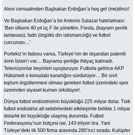
Alevi cemaatinden Başbakan Erdoğan’a hoş gel (me)diniz!
Ve Başbakan Erdoğan’a bir Antonio Salazar hatırlatması:
‘Ben ülkemi 40 yıl üç F ile yönettim. Fiesta, (bayram şenlik
tantanası), fado (örgütlü din istismarcılığı) ve futbol
curcunası…’
Portekiz’in fadosu varsa, Türkiye’nin de dışarıdan patentli
ılımlı İslam’ı var… Bayrama şenliğe ihtiyaç kalmadı.
Televizyonlar beyinleri uyuşturuyor. Futbola gelince AKP
Hükümeti o konudaki kararlığını sürdürüyor… Bir sivil
toplum örgütlenmesi olması gereken futbol üzerindeki spor
üzerinden siyaset kumarı ürkütüyor!.
Dünya futbol endüstrisinin büyüklüğü 225 milyar dolar. Türk
futbol endüstrisi alt sektörlerdeki etkileşimle birlikte 1 milyar
dolarlık bir büyüklüğe ulaşmış durumda. Futbol
Federasyonu’nun bütçesi ise, 143 trilyon lira. Yani
Türkiye’deki ilk 500 firma arasında 280’inci sırada. Kulüpler