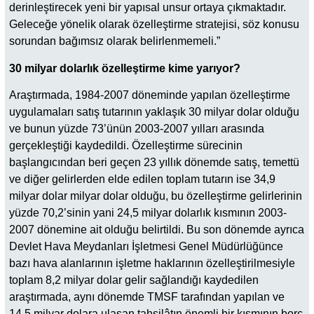
derinleştirecek yeni bir yapısal unsur ortaya çıkmaktadır.
Geleceğe yönelik olarak özelleştirme stratejisi, söz konusu
sorundan bağımsız olarak belirlenmemeli.”
30 milyar dolarlık özelleştirme kime yarıyor?
Araştırmada, 1984-2007 döneminde yapılan özelleştirme
uygulamaları satış tutarının yaklaşık 30 milyar dolar olduğu
ve bunun yüzde 73’ünün 2003-2007 yılları arasında
gerçekleştiği kaydedildi. Özelleştirme sürecinin
başlangıcından beri geçen 23 yıllık dönemde satış, temettü
ve diğer gelirlerden elde edilen toplam tutarın ise 34,9
milyar dolar milyar dolar olduğu, bu özelleştirme gelirlerinin
yüzde 70,2’sinin yani 24,5 milyar dolarlık kısmının 2003-
2007 dönemine ait olduğu belirtildi. Bu son dönemde ayrıca
Devlet Hava Meydanları İşletmesi Genel Müdürlüğünce
bazı hava alanlarının işletme haklarının özelleştirilmesiyle
toplam 8,2 milyar dolar gelir sağlandığı kaydedilen
araştırmada, aynı dönemde TMSF tarafından yapılan ve
14,5 milyar dolara ulaşan tahsilâtın önemli bir kısmının borç