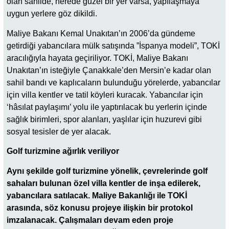
olan sahilde, nerede güzel bir yer varsa, yapılaşmaya
uygun yerlere göz dikildi.
Maliye Bakanı Kemal Unakıtan’ın 2006’da gündeme
getirdiği yabancılara mülk satışında ”İspanya modeli”, TOKİ
aracılığıyla hayata geçiriliyor. TOKİ, Maliye Bakanı
Unakıtan’ın isteğiyle Çanakkale’den Mersin’e kadar olan
sahil bandı ve kaplıcaların bulunduğu yörelerde, yabancılar
için villa kentler ve tatil köyleri kuracak. Yabancılar için
‘hâsılat paylaşımı’ yolu ile yaptırılacak bu yerlerin içinde
sağlık birimleri, spor alanları, yaşlılar için huzurevi gibi
sosyal tesisler de yer alacak.
Golf turizmine ağırlık veriliyor
Aynı şekilde golf turizmine yönelik, çevrelerinde golf
sahaları bulunan özel villa kentler de inşa edilerek,
yabancılara satılacak. Maliye Bakanlığı ile TOKİ
arasında, söz konusu projeye ilişkin bir protokol
imzalanacak. Çalışmaları devam eden proje