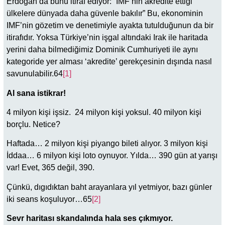
Erdoğan’da bunu itiraf ediyor: “IMF’nin akredite ettiği
ülkelere dünyada daha güvenle bakılır” Bu, ekonominin
IMF’nin gözetim ve denetimiyle ayakta tutulduğunun da bir
itirafıdır. Yoksa Türkiye’nin işgal altındaki Irak ile haritada
yerini daha bilmediğimiz Dominik Cumhuriyeti ile aynı
kategoride yer alması ‘akredite’ gerekçesinin dışında nasıl
savunulabilir.64
[1]
Al sana istikrar!
4 milyon kişi işsiz. 24 milyon kişi yoksul. 40 milyon kişi
borçlu. Netice?
Haftada… 2 milyon kişi piyango bileti alıyor. 3 milyon kişi
İddaa… 6 milyon kişi loto oynuyor. Yılda… 390 gün at yarışı
var! Evet, 365 değil, 390.
Çünkü, dıgıdıktan baht arayanlara yıl yetmiyor, bazı günler
iki seans koşuluyor…65
[2]
Sevr haritası skandalında hala ses çıkmıyor.