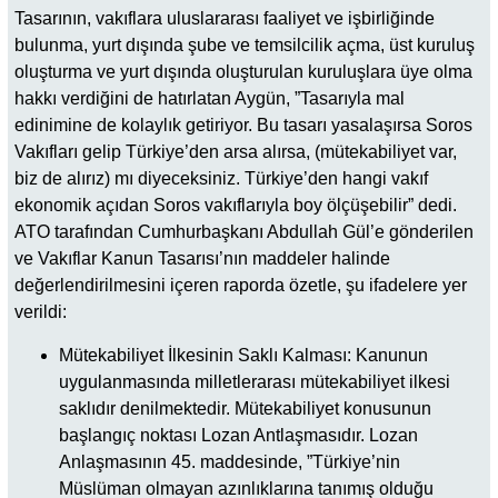
Tasarının, vakıflara uluslararası faaliyet ve işbirliğinde
bulunma, yurt dışında şube ve temsilcilik açma, üst kuruluş
oluşturma ve yurt dışında oluşturulan kuruluşlara üye olma
hakkı verdiğini de hatırlatan Aygün, ”Tasarıyla mal
edinimine de kolaylık getiriyor. Bu tasarı yasalaşırsa Soros
Vakıfları gelip Türkiye’den arsa alırsa, (mütekabiliyet var,
biz de alırız) mı diyeceksiniz. Türkiye’den hangi vakıf
ekonomik açıdan Soros vakıflarıyla boy ölçüşebilir” dedi.
ATO tarafından Cumhurbaşkanı Abdullah Gül’e gönderilen
ve Vakıflar Kanun Tasarısı’nın maddeler halinde
değerlendirilmesini içeren raporda özetle, şu ifadelere yer
verildi:
Mütekabiliyet İlkesinin Saklı Kalması: Kanunun
uygulanmasında milletlerarası mütekabiliyet ilkesi
saklıdır denilmektedir. Mütekabiliyet konusunun
başlangıç noktası Lozan Antlaşmasıdır. Lozan
Anlaşmasının 45. maddesinde, ”Türkiye’nin
Müslüman olmayan azınlıklarına tanımış olduğu