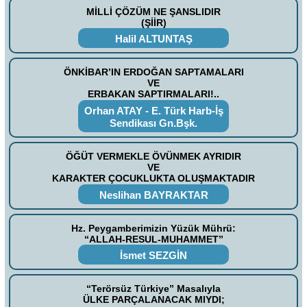
MİLLİ ÇÖZÜM NE ŞANSLIDIR
(ŞİİR)
Halil ALTUNTAŞ
ÖNKİBAR’IN ERDOĞAN SAPTAMALARI
VE
ERBAKAN SAPTIRMALARI!..
Orhan ATAY - E. Türk Harb-İş
Sendikası Gn.Bşk.
ÖĞÜT VERMEKLE ÖVÜNMEK AYRIDIR
VE
KARAKTER ÇOCUKLUKTA OLUŞMAKTADIR
Neslihan BAYRAKTAR
Hz. Peygamberimizin Yüzük Mührü:
“ALLAH-RESUL-MUHAMMET”
İsmet SEZGİN
“Terörsüz Türkiye” Masalıyla
ÜLKE PARÇALANACAK MIYDI;