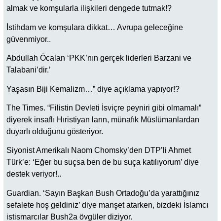
almak ve komşularla ilişkileri dengede tutmak!?
İstihdam ve komşulara dikkat… Avrupa geleceğine
güvenmiyor..
Abdullah Öcalan ‘PKK’nın gerçek liderleri Barzani ve
Talabani’dir.’
Yaşasın Biji Kemalizm…” diye açıklama yapıyor!?
The Times. “Filistin Devleti İsviçre peyniri gibi olmamalı”
diyerek insaflı Hıristiyan ların, münafık Müslümanlardan
duyarlı olduğunu gösteriyor.
Siyonist Amerikalı Naom Chomsky’den DTP’li Ahmet
Türk’e: ‘Eğer bu suçsa ben de bu suça katılıyorum’ diye
destek veriyor!..
Guardian. ‘Sayın Başkan Bush Ortadoğu’da yarattığınız
sefalete hoş geldiniz’ diye manşet atarken, bizdeki İslamcı
istismarcılar Bush2a övgüler diziyor.