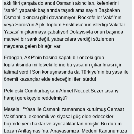
aklı fikri çarşafa dolandı! Osmanlı akıncıları, kefenlerini
“sarık” yaparak başlarında taşırdı ama sayın Başbakan
Osmanlı akıncısı gibi davranmıyor; Rockefeller Vakfı’nın
veya Soros’un Açık Toplum Enstitüsü’nün istediği Vakıflar
Yasası’nı çıkarmaya çabalıyor! Dolayısıyla onun başında
manevi bir sarık değil, yabancılara verdiği sözlerden
meydana gelen bir ağrı var!
Erdoğan, AKP’nin basına kapalı bir önceki grup
toplantısında milletvekillerine bu yasanın çıkarılması için
talimat verdi! Son konuşmasında da Türkiye’nin bu yasa ile
önemli kazançlar elde edeceğini ileri sürdü!
Peki eski Cumhurbaşkanı Ahmet Necdet Sezer tasarıyı
hangi gerekçeyle reddetmişti?
Mesela, “Yasa ile Osmanlı zamanında kurulmuş Cemaat
Vakıflarına, ekonomik ve siyasal güç elde edecekleri
biçimde yeni haklar ve ayrıcalıklar tanınmıştır. Bu durum,
Lozan Antlaşması’na, Anayasamıza, Medeni Kanunumuza