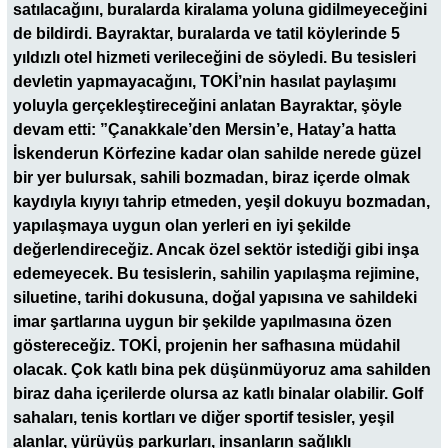
satılacağını, buralarda kiralama yoluna gidilmeyeceğini
de bildirdi. Bayraktar, buralarda ve tatil köylerinde 5
yıldızlı otel hizmeti verileceğini de söyledi. Bu tesisleri
devletin yapmayacağını, TOKİ’nin hasılat paylaşımı
yoluyla gerçekleştireceğini anlatan Bayraktar, şöyle
devam etti: ”Çanakkale’den Mersin’e, Hatay’a hatta
İskenderun Körfezine kadar olan sahilde nerede güzel
bir yer bulursak, sahili bozmadan, biraz içerde olmak
kaydıyla kıyıyı tahrip etmeden, yeşil dokuyu bozmadan,
yapılaşmaya uygun olan yerleri en iyi şekilde
değerlendireceğiz. Ancak özel sektör istediği gibi inşa
edemeyecek. Bu tesislerin, sahilin yapılaşma rejimine,
siluetine, tarihi dokusuna, doğal yapısına ve sahildeki
imar şartlarına uygun bir şekilde yapılmasına özen
göstereceğiz. TOKİ, projenin her safhasına müdahil
olacak. Çok katlı bina pek düşünmüyoruz ama sahilden
biraz daha içerilerde olursa az katlı binalar olabilir. Golf
sahaları, tenis kortları ve diğer sportif tesisler, yeşil
alanlar, yürüyüş parkurları, insanların sağlıklı