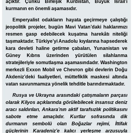
açıktır. Çünkü Birleşik Kürdistan, Büyük İsrail’i
kurmanın en önemli aşamasıdır.
Emperyalist odakların hayata geçirmeye çalıştığı
jeopolitik projeler, bugün Mavi Vatan’daki haklarımızı
resmen gasp edebilecek kuşatma harekâtı niteliği
taşımaktadır. Türkiye’yi Anadolu kıyılarına hapsederek
kara devleti haline getirme çabaları, Yunanistan ve
Güney Kıbrıs üzerinden yürütülen silahlanma
stratejileriyle somutlaşma aşamasındadır. Washington
merkezli Exxon Mobil ve Chevron gibi devlerin Doğu
Akdeniz’deki faaliyetleri, müttefiklik maskesi altında
vatan savunmamıza yönelik tehditle barındırmaktadır.
Rusya ve Ukrayna arasındaki çatışmaların parçası
olarak Kilyos açıklarında görülebilecek insansız deniz
aracı saldırıları, Ankara’nın aktif tarafsızlık politikasını
sabote etme amaçlıdır. Kurtlar sofrasında dik
durmanın sembolü olan Boğazlar rejimi, İttifak
güçlerinin Karadeniz’e kalıcı yerleşme arzusuyla