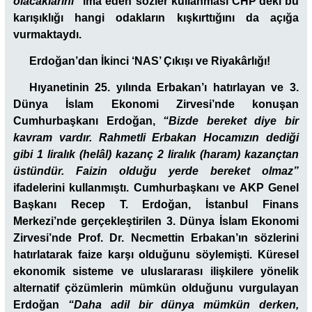
olacaklarını”
ima eden sözler kullanması CHP’deki bu
karışıklığı hangi odakların kışkırttığını da açığa
vurmaktaydı.
Erdoğan’dan İkinci ‘NAS’ Çıkışı ve Riyakârlığı!
Hıyanetinin 25. yılında Erbakan’ı hatırlayan ve 3.
Dünya İslam Ekonomi Zirvesi’nde konuşan
Cumhurbaşkanı Erdoğan,
“Bizde bereket diye bir
kavram vardır. Rahmetli Erbakan Hocamızın dediği
gibi 1 liralık (helâl) kazanç 2 liralık (haram) kazançtan
üstündür. Faizin olduğu yerde bereket olmaz”
ifadelerini kullanmıştı. Cumhurbaşkanı ve AKP Genel
Başkanı Recep T. Erdoğan, İstanbul Finans
Merkezi’nde gerçekleştirilen 3. Dünya İslam Ekonomi
Zirvesi’nde Prof. Dr. Necmettin Erbakan’ın sözlerini
hatırlatarak faize karşı olduğunu söylemişti. Küresel
ekonomik sisteme ve uluslararası ilişkilere yönelik
alternatif çözümlerin mümkün olduğunu vurgulayan
Erdoğan
“Daha adil bir dünya mümkün derken,