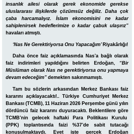
insanlık ailesi olarak gerek ekonomide gerekse
uluslararası ilişkilerde çözümsüz değiliz. Daha çok
çaba harcamalıyız. İslam ekonomisini ne kadar
sahiplenirsek hedeflerimize o kadar çabuk ulaşırız”
havaları atmıştı.
‘Nas Ne Gerektiriyorsa Onu Yapacağım’
Riyakârlığı!
Daha önce faiz açıklamasında Nas’a bağlı olarak
faiz indirimleri yapıldığını belirten Erdoğan,
“Bir
Müslüman olarak Nas ne gerektiriyorsa onu yapmaya
devam edeceğim”
demekten sakınmamıştı.
Tam bu sözlerin arkasından Merkez Bankası faiz
kararını açıklayacaktı!.. Türkiye Cumhuriyet Merkez
Bankası (TCMB), 11 Haziran 2026 Perşembe günü yılın
dördüncü faiz kararını duyuracaktı. Beklentilere göre
TCMB’nin gelecek haftaki Para Politikası Kurulu
(PPK) toplantısında faizi %37’de sabit tutacağı
konuşulmaktaydı. Evet işte gerçek Erdoğan