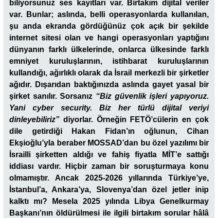
biliyorsunuz ses kayıtları var. Birtakım dijital veriler
var. Bunlar; aslında, belli operasyonlarda kullanılan,
şu anda ekranda gördüğünüz çok açık bir şekilde
internet sitesi olan ve hangi operasyonları yaptığını
dünyanın farklı ülkelerinde, onlarca ülkesinde farklı
emniyet kuruluşlarının, istihbarat kuruluşlarının
kullandığı, ağırlıklı olarak da İsrail merkezli bir şirketler
ağıdır. Dışarıdan baktığınızda aslında gayet yasal bir
şirket sanılır. Sorsanız
“Biz güvenlik işleri
yapıyoruz.
Yani cyber security. Biz her türlü dijital veriyi
dinleyebiliriz”
diyorlar. Örneğin FETÖ’cülerin en çok
dile getirdiği Hakan Fidan’ın oğlunun, Cihan
Ekşioğlu’yla beraber MOSSAD’dan bu özel yazılımı bir
İsrailli şirketten aldığı ve fahiş fiyatla MİT’e sattığı
iddiası vardır. Hiçbir zaman bir soruşturmaya konu
olmamıştır. Ancak 2025-2026 yıllarında Türkiye’ye,
İstanbul’a, Ankara’ya, Slovenya’dan özel jetler inip
kalktı mı? Mesela 2025 yılında Libya Genelkurmay
Başkanı’nın öldürülmesi ile ilgili birtakım sorular hâlâ