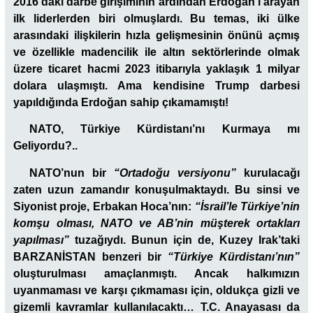
2016’daki darbe girişiminin ardından Erdoğan’ı arayan
ilk liderlerden biri olmuşlardı. Bu temas, iki ülke
arasındaki ilişkilerin hızla gelişmesinin önünü açmış
ve özellikle madencilik ile altın sektörlerinde olmak
üzere ticaret hacmi 2023 itibarıyla yaklaşık 1 milyar
dolara ulaşmıştı. Ama kendisine Trump darbesi
yapıldığında Erdoğan sahip çıkamamıştı!
NATO, Türkiye Kürdistanı’nı Kurmaya mı
Geliyordu?..
NATO’nun bir
“Ortadoğu versiyonu”
kurulacağı
zaten uzun zamandır konuşulmaktaydı. Bu sinsi ve
Siyonist proje, Erbakan Hoca’nın:
“İsrail’le Türkiye’nin
komşu olması, NATO ve AB’nin müşterek ortakları
yapılması”
tuzağıydı. Bunun için de, Kuzey Irak’taki
BARZANİSTAN benzeri bir
“Türkiye Kürdistanı’nın”
oluşturulması amaçlanmıştı. Ancak halkımızın
uyanmaması ve karşı çıkmaması için, oldukça gizli ve
gizemli kavramlar kullanılacaktı… T.C. Anayasası da