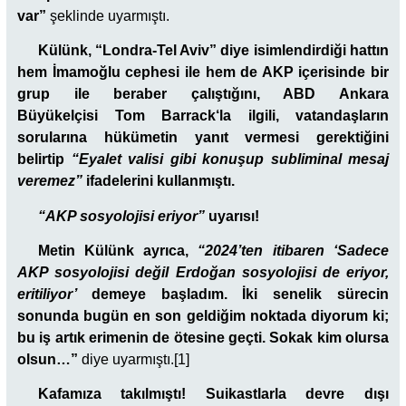
var”
şeklinde uyarmıştı.
Külünk,
“Londra-Tel Aviv” diye isimlendirdiği hattın
hem İmamoğlu cephesi ile hem de AKP içerisinde bir
grup ile beraber çalıştığını, ABD Ankara
Büyükelçisi
Tom Barrack
‘la ilgili, vatandaşların
sorularına hükümetin yanıt vermesi gerektiğini
belirtip
“Eyalet valisi gibi konuşup subliminal mesaj
veremez”
ifadelerini kullanmıştı.
“AKP sosyolojisi eriyor”
uyarısı!
Metin Külünk ayrıca,
“2024’ten itibaren ‘Sadece
AKP sosyolojisi değil Erdoğan sosyolojisi de eriyor,
eritiliyor’
demeye başladım. İki senelik sürecin
sonunda bugün en son geldiğim noktada diyorum ki;
bu iş artık erimenin de ötesine geçti. Sokak kim olursa
olsun…”
diye uyarmıştı.[1]
Kafamıza takılmıştı!
Suikastlarla devre dışı