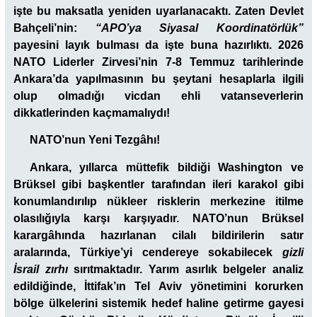
işte bu maksatla yeniden uyarlanacaktı. Zaten Devlet
Bahçeli’nin:
“APO’ya Siyasal Koordinatörlük”
payesini layık bulması da işte buna hazırlıktı. 2026
NATO Liderler Zirvesi’nin 7-8 Temmuz tarihlerinde
Ankara’da yapılmasının bu şeytani hesaplarla ilgili
olup olmadığı vicdan ehli vatanseverlerin
dikkatlerinden kaçmamalıydı!
NATO’nun Yeni Tezgâhı!
Ankara, yıllarca müttefik bildiği Washington ve
Brüksel gibi başkentler tarafından ileri karakol gibi
konumlandırılıp nükleer risklerin merkezine itilme
olasılığıyla karşı karşıyadır. NATO’nun Brüksel
karargâhında hazırlanan cilalı bildirilerin satır
aralarında, Türkiye’yi cendereye sokabilecek
gizli
İsrail zırhı
sırıtmaktadır. Yarım asırlık belgeler analiz
edildiğinde, İttifak’ın Tel Aviv yönetimini korurken
bölge ülkelerini sistemik hedef haline getirme gayesi