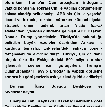
otururken, Trump’ın Cumhurbaşkanı Erdoğan’la
yaptığı konuşma sonrası Çin ile yapılan görüşmelerin
askıya alındığı belirlenmişti. ABD’nin Çin ile yaşadığı
ticaret ve teknoloji rekabeti sürerken, küresel ölçekte
stratejik önemi giderek artan
“nadir toprak
elementleri”
yeniden gündeme gelmişti. ABD Başkanı
Donald Trump yönetiminin, Türkiye’de bulunduğu
belirtilen büyük rezervler üzerinden Ankara ile
kurduğu temaslar, Eskişehir’deki sahaya yönelik
tartışmaları da alevlendirmişti. Türkiye, Çin de dahil
birçok ülke ile Eskişehir’deki 500 milyon tonluk
işlenebilir cevher için görüşürken, Trump’ın
Cumhurbaşkanı Tayyip Erdoğan’la yaptığı görüşme
sonrası bu görüşmelerin askıya alındığı iddia edilmişti.
Dünyanın İkinci Büyüğü Beylikova ve
Sivrihisar’daydı!
Enerji ve Tabii Kaynaklar Bakanlığı verilerine göre
Eskişehir’in Beylikova ve Sivrihisar ilçeleri arasında