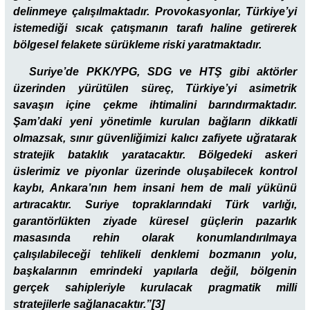
delinmeye çalışılmaktadır. Provokasyonlar, Türkiye’yi
istemediği sıcak çatışmanın tarafı haline getirerek
bölgesel felakete sürükleme riski yaratmaktadır.
Suriye’de PKK/YPG, SDG ve HTŞ gibi aktörler
üzerinden yürütülen süreç, Türkiye’yi asimetrik
savaşın içine çekme ihtimalini barındırmaktadır.
Şam’daki yeni yönetimle kurulan bağların dikkatli
olmazsak, sınır güvenliğimizi kalıcı zafiyete uğratarak
stratejik bataklık yaratacaktır. Bölgedeki askeri
üslerimiz ve piyonlar üzerinde oluşabilecek kontrol
kaybı, Ankara’nın hem insani hem de mali yükünü
artıracaktır. Suriye topraklarındaki Türk varlığı,
garantörlükten ziyade küresel güçlerin pazarlık
masasında rehin olarak konumlandırılmaya
çalışılabileceği tehlikeli denklemi bozmanın yolu,
başkalarının emrindeki yapılarla değil, bölgenin
gerçek sahipleriyle kurulacak pragmatik milli
stratejilerle sağlanacaktır.”[3]