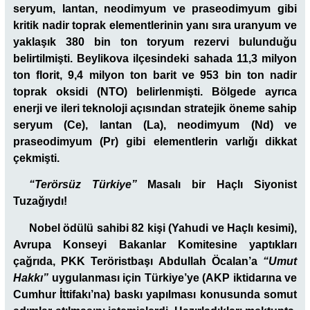
seryum, lantan, neodimyum ve praseodimyum gibi
kritik nadir toprak elementlerinin yanı sıra uranyum ve
yaklaşık 380 bin ton toryum rezervi bulunduğu
belirtilmişti. Beylikova ilçesindeki sahada 11,3 milyon
ton florit, 9,4 milyon ton barit ve 953 bin ton nadir
toprak oksidi (NTO) belirlenmişti. Bölgede ayrıca
enerji ve ileri teknoloji açısından stratejik öneme sahip
seryum (Ce), lantan (La), neodimyum (Nd) ve
praseodimyum (Pr) gibi elementlerin varlığı dikkat
çekmişti.
“Terörsüz Türkiye”
Masalı bir Haçlı Siyonist
Tuzağıydı!
Nobel ödülü sahibi 82 kişi (Yahudi ve Haçlı kesimi),
Avrupa Konseyi Bakanlar Komitesine yaptıkları
çağrıda, PKK Teröristbaşı Abdullah Öcalan’a
“Umut
Hakkı”
uygulanması için Türkiye’ye (AKP iktidarına ve
Cumhur İttifakı’na) baskı yapılması konusunda somut