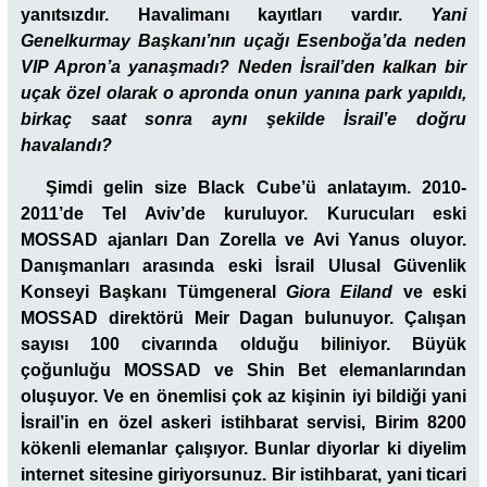
yanıtsızdır. Havalimanı kayıtları vardır.
Yani
Genelkurmay Başkanı’nın uçağı Esenboğa’da neden
VIP Apron’a yanaşmadı? Neden
İsrail’den kalkan bir
uçak özel olarak o apronda onun yanına park yapıldı,
birkaç saat sonra aynı şekilde İsrail’e doğru
havalandı?
Şimdi gelin size Black Cube’ü anlatayım. 2010-
2011’de Tel Aviv’de
kuruluyor. Kurucuları eski
MOSSAD ajanları Dan Zorella ve Avi Yanus oluyor.
Danışmanları arasında eski İsrail Ulusal Güvenlik
Konseyi Başkanı Tümgeneral
Giora Eiland
ve eski
MOSSAD direktörü Meir Dagan bulunuyor.
Çalışan
sayısı 100 civarında olduğu biliniyor. Büyük
çoğunluğu MOSSAD ve Shin Bet elemanlarından
oluşuyor. Ve en önemlisi çok az kişinin iyi bildiği yani
İsrail’in en özel askeri istihbarat servisi, Birim 8200
kökenli elemanlar çalışıyor. Bunlar diyorlar ki diyelim
internet sitesine giriyorsunuz. Bir istihbarat, yani ticari