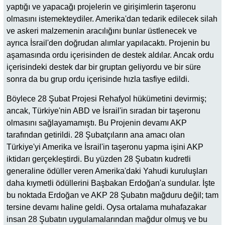
yaptığı ve yapacağı projelerin ve girişimlerin taşeronu
olmasını istemekteydiler. Amerika'dan tedarik edilecek silah
ve askeri malzemenin aracılığını bunlar üstlenecek ve
ayrıca İsrail'den doğrudan alımlar yapılacaktı. Projenin bu
aşamasında ordu içerisinden de destek aldılar. Ancak ordu
içerisindeki destek dar bir gruptan geliyordu ve bir süre
sonra da bu grup ordu içerisinde hızla tasfiye edildi.
Böylece 28 Şubat Projesi Rehafyol hükümetini devirmiş;
ancak, Türkiye'nin ABD ve İsrail'in sıradan bir taşeronu
olmasını sağlayamamıştı. Bu Projenin devamı AKP
tarafından getirildi. 28 Şubatçıların ana amacı olan
Türkiye'yi Amerika ve İsrail'in taşeronu yapma işini AKP
iktidarı gerçekleştirdi. Bu yüzden 28 Şubatın kudretli
generaline ödüller veren Amerika'daki Yahudi kuruluşları
daha kıymetli ödüllerini Başbakan Erdoğan'a sundular. İşte
bu noktada Erdoğan ve AKP 28 Şubatın mağduru değil; tam
tersine devamı haline geldi. Oysa ortalama muhafazakar
insan 28 Şubatın uygulamalarından mağdur olmuş ve bu