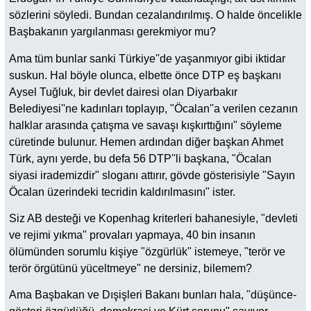
sözlerini söyledi. Bundan cezalandırılmış. O halde öncelikle
Başbakanın yargılanması gerekmiyor mu?
Ama tüm bunlar sanki Türkiye''de yaşanmıyor gibi iktidar
suskun. Hal böyle olunca, elbette önce DTP eş başkanı
Aysel Tuğluk, bir devlet dairesi olan Diyarbakır
Belediyesi''ne kadınları toplayıp, "Öcalan''a verilen cezanın
halklar arasında çatışma ve savaşı kışkırttığını" söyleme
cüretinde bulunur. Hemen ardından diğer başkan Ahmet
Türk, aynı yerde, bu defa 56 DTP''li başkana, "Öcalan
siyasi irademizdir" sloganı attırır, gövde gösterisiyle "Sayın
Öcalan üzerindeki tecridin kaldırılmasını" ister.
Siz AB desteği ve Kopenhag kriterleri bahanesiyle, "devleti
ve rejimi yıkma" provaları yapmaya, 40 bin insanın
ölümünden sorumlu kişiye "özgürlük" istemeye, "terör ve
terör örgütünü yüceltmeye" ne dersiniz, bilemem?
Ama Başbakan ve Dışişleri Bakanı bunları hala, "düşünce-