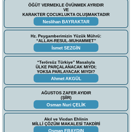
ÖĞÜT VERMEKLE ÖVÜNMEK AYRIDIR
VE
KARAKTER ÇOCUKLUKTA OLUŞMAKTADIR
Neslihan BAYRAKTAR
Hz. Peygamberimizin Yüzük Mührü:
“ALLAH-RESUL-MUHAMMET”
İsmet SEZGİN
“Terörsüz Türkiye” Masalıyla
ÜLKE PARÇALANACAK MIYDI;
YOKSA PARLAYACAK MIYDI?
Ahmet AKGÜL
AĞUSTOS ZAFER AYIDIR
(ŞİİR)
Osman Nuri ÇELİK
Akıl ve Vicdan Ehlinin
MİLLİ ÇÖZÜM MAKALESİ TAKDİRİ
Osman ERAYDIN