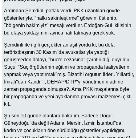
Ardından Şemdinli patlak verdi. PKK uzantıları gövde
gösterileriyle, "halkı sakinleştirme" görevini üstlenip,
"bölgenin hakimiyiz" mesajı verdiler. Erdoğan-Gül ikilisinin
bu olaya yaklaşımını ayrıca hatırlatmaya gerek yok.
Şemdinli ile ilgili gerçekler anlaşılıyordu ki, bu defa
teröristbaşının 30 Kasım''da avukatlarıyla yaptığı
görüşmeden dolayı, "hücre cezasına" çarptırıldığı duyuldu.
Suçu, "Suç örgütlerinin eğitim ve propaganda faaliyetlerini
yapmak veya yaptırmak"mış. Bizatihi örgütün lideri. Yıllardır,
İmralı''dan Kandil''i, DEHAP/DTP''yi yönetmenin adı ne
zaman propaganda olmuşsa?..Ama PKK maşalarına öyle
bir propaganda ve yeni ayaklanma provası malzemesi çıktı
ki!..
Şu son 10 günde olanlara bakalım. Sadece Doğu-
Güneydoğu''da değil Adana, Mersin, İzmir, İstanbul''da
kadın ve çocukların öne sürüldüğü gösteriler yapıldığını,
bunları DTP ve İHD''nin organize ettiğini biliyor musunuz?