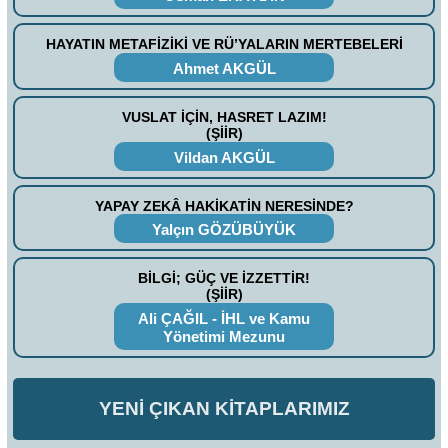
HAYATIN METAFİZİKİ VE RÜ’YALARIN MERTEBELERİ
Ahmet AKGÜL
VUSLAT İÇİN, HASRET LAZIM!
(ŞİİR)
Vildan AKGÜL
YAPAY ZEKÂ HAKİKATİN NERESİNDE?
Yalçın GÖZÜBÜYÜK
BİLGİ; GÜÇ VE İZZETTİR!
(ŞİİR)
Ali ÇAĞIL - İHL ve Kamu
Yönetimi Mezunu
YENİ ÇIKAN KİTAPLARIMIZ