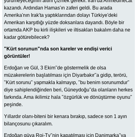
yürümeyeceğinin altını çizmek gerekir. İran'da Ahmedinecat
kazandı. Ardından Hamas'ın zaferi geldi. Bu arada
Amerika'nın Irak'ta yaptıklarından dolayı Türkiye'deki
Amerikan karşıtlığı yüzde doksanlara dayandı. Böyle bir
ortamda AKP bu kirli ilişkileri ve iltisakları bakalım daha ne
kadar götürebilecek?
"Kürt sorunun"nda son kareler ve endişi verici
görüntüler!
Erdoğan ve Gül, 3 Ekim''de göstermelik de olsa
müzakerelerin başlatılması için Diyarbakır''a gidip, terörü,
"Kürt sorunu" yapmakla kalmayıp, "bu benim sorunumdur"
diye sahiplendiğinden beri, Güneydoğu''da olanların herkes
farkında. Ama ikilimiz hala "özgürlük ve dönüştürme oyunu"
peşinde.
Yıllardır olanı-biteni bir kenara bırakıp, sadece son 1 ayın
bilançosunu çıkaralım.
Erdoğan güya Roj-Tv''nin kapatılması için Danimarka''ya