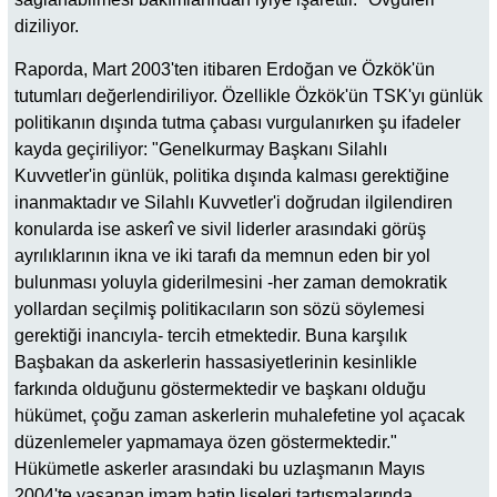
diziliyor.
Raporda, Mart 2003'ten itibaren Erdoğan ve Özkök'ün
tutumları değerlendiriliyor. Özellikle Özkök'ün TSK'yı günlük
politikanın dışında tutma çabası vurgulanırken şu ifadeler
kayda geçiriliyor: "Genelkurmay Başkanı Silahlı
Kuvvetler'in günlük, politika dışında kalması gerektiğine
inanmaktadır ve Silahlı Kuvvetler'i doğrudan ilgilendiren
konularda ise askerî ve sivil liderler arasındaki görüş
ayrılıklarının ikna ve iki tarafı da memnun eden bir yol
bulunması yoluyla giderilmesini -her zaman demokratik
yollardan seçilmiş politikacıların son sözü söylemesi
gerektiği inancıyla- tercih etmektedir. Buna karşılık
Başbakan da askerlerin hassasiyetlerinin kesinlikle
farkında olduğunu göstermektedir ve başkanı olduğu
hükümet, çoğu zaman askerlerin muhalefetine yol açacak
düzenlemeler yapmamaya özen göstermektedir."
Hükümetle askerler arasındaki bu uzlaşmanın Mayıs
2004'te yaşanan imam hatip liseleri tartışmalarında