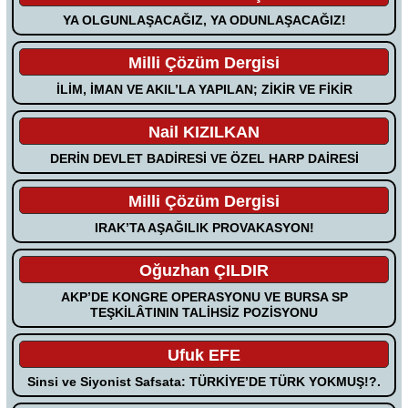
YA OLGUNLAŞACAĞIZ, YA ODUNLAŞACAĞIZ!
Milli Çözüm Dergisi
İLİM, İMAN VE AKIL’LA YAPILAN; ZİKİR VE FİKİR
Nail KIZILKAN
DERİN DEVLET BADİRESİ VE ÖZEL HARP DAİRESİ
Milli Çözüm Dergisi
IRAK’TA AŞAĞILIK PROVAKASYON!
Oğuzhan ÇILDIR
AKP’DE KONGRE OPERASYONU VE BURSA SP
TEŞKİLÂTININ TALİHSİZ POZİSYONU
Ufuk EFE
Sinsi ve Siyonist Safsata: TÜRKİYE’DE TÜRK YOKMUŞ!?.