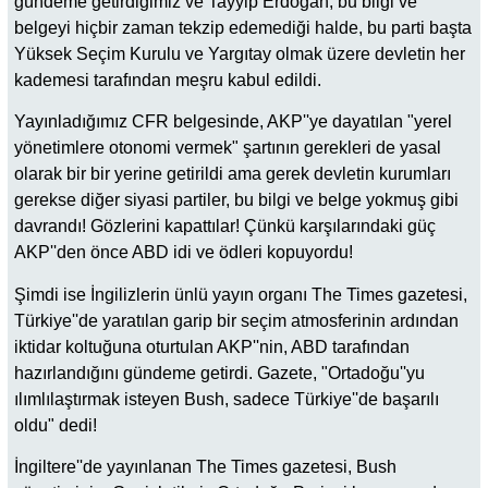
gündeme getirdiğimiz ve Tayyip Erdoğan, bu bilgi ve
belgeyi hiçbir zaman tekzip edemediği halde, bu parti başta
Yüksek Seçim Kurulu ve Yargıtay olmak üzere devletin her
kademesi tarafından meşru kabul edildi.
Yayınladığımız CFR belgesinde, AKP''ye dayatılan "yerel
yönetimlere otonomi vermek" şartının gerekleri de yasal
olarak bir bir yerine getirildi ama gerek devletin kurumları
gerekse diğer siyasi partiler, bu bilgi ve belge yokmuş gibi
davrandı! Gözlerini kapattılar! Çünkü karşılarındaki güç
AKP''den önce ABD idi ve ödleri kopuyordu!
Şimdi ise İngilizlerin ünlü yayın organı The Times gazetesi,
Türkiye''de yaratılan garip bir seçim atmosferinin ardından
iktidar koltuğuna oturtulan AKP''nin, ABD tarafından
hazırlandığını gündeme getirdi. Gazete, "Ortadoğu''yu
ılımlılaştırmak isteyen Bush, sadece Türkiye''de başarılı
oldu" dedi!
İngiltere''de yayınlanan The Times gazetesi, Bush