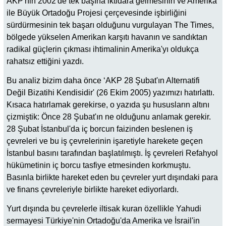
AKP'nin 2002'de tek başına iktidara gelmesinin ve Amerika
ile Büyük Ortadoğu Projesi çerçevesinde işbirliğini
sürdürmesinin tek başarı olduğunu vurgulayan The Times,
bölgede yükselen Amerikan karşıtı havanın ve sandıktan
radikal güçlerin çıkması ihtimalinin Amerika'yı oldukça
rahatsız ettiğini yazdı.
Bu analiz bizim daha önce ‘AKP 28 Şubat'ın Alternatifi
Değil Bizatihi Kendisidir' (26 Ekim 2005) yazımızı hatırlattı.
Kısaca hatırlamak gerekirse, o yazıda şu hususların altını
çizmiştik: Önce 28 Şubat'ın ne olduğunu anlamak gerekir.
28 Şubat İstanbul'da iç borcun faizinden beslenen iş
çevreleri ve bu iş çevrelerinin işaretiyle harekete geçen
İstanbul basını tarafından başlatılmıştı. İş çevreleri Refahyol
hükümetinin iç borcu tasfiye etmesinden korkmuştu.
Basınla birlikte hareket eden bu çevreler yurt dışındaki para
ve finans çevreleriyle birlikte hareket ediyorlardı.
Yurt dışında bu çevrelerle iltisak kuran özellikle Yahudi
sermayesi Türkiye'nin Ortadoğu'da Amerika ve İsrail'in