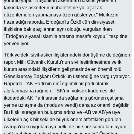
yorumu yaptı: "Başbakan askerlerin hassasiyetlerinin
farkında ve askerlerin muhalefetine yol açacak
düzenlemeleri yapmamaya özen gösteriyor." Merkezin
hazırladığı raporda, Erdoğan'la Özkök'ün din-siyaset
ilişkisine bakış açılarının aynı olduğu vurgulanırken
"Erdoğan siyasal İslam'la arasına mesafe koydu." tespitine
yer veriliyor.
Türkiye'deki sivil-asker ilişkilerindeki dönüşüme de değinen
rapor, Milli Güvenlik Kurulu'nun sivilleştirilmesinde ve iki
kurum arasındaki ilişkilerin gelişmesinde en önemli rolü
Genelkurmay Başkanı Özkök'ün üstlendiğine vurgu yapıyor.
Raporda, "AK Parti'nin dinî eğilimli bir parti olarak
algılanmasına rağmen, TSK'nin yüksek kademesi ile
iktidardaki AK Parti arasında sağlanmış görünen çatışma
yerine uzlaşma da (modus vivendi) daha az önemli değildir.
Bu ilişki süregelen buluşma adına ve -AB ve AB'ye üye
ülkelerin açık bir şekilde büyük önem atfettikleri görülen-
Avrupa'daki uygulamaya belki de bir süre sonra tam uyum
sağlanabilmesi bakımlarından iyiye işarettir." Övgüleri