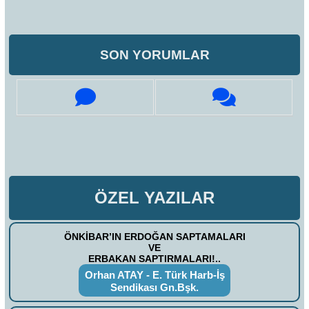
SON YORUMLAR
ÖZEL YAZILAR
ÖNKİBAR’IN ERDOĞAN SAPTAMALARI
VE
ERBAKAN SAPTIRMALARI!..
Orhan ATAY - E. Türk Harb-İş
Sendikası Gn.Bşk.