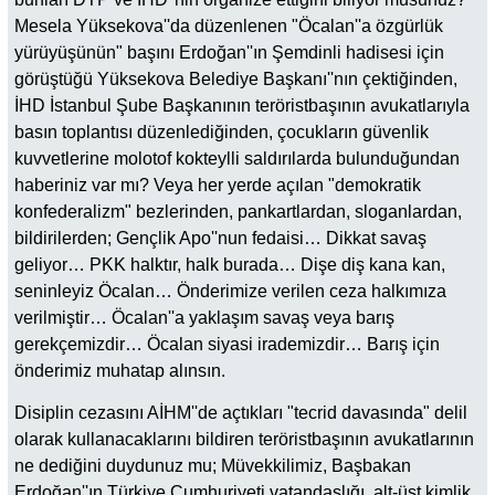
Mesela Yüksekova''da düzenlenen "Öcalan''a özgürlük
yürüyüşünün" başını Erdoğan''ın Şemdinli hadisesi için
görüştüğü Yüksekova Belediye Başkanı''nın çektiğinden,
İHD İstanbul Şube Başkanının teröristbaşının avukatlarıyla
basın toplantısı düzenlediğinden, çocukların güvenlik
kuvvetlerine molotof kokteylli saldırılarda bulunduğundan
haberiniz var mı? Veya her yerde açılan "demokratik
konfederalizm" bezlerinden, pankartlardan, sloganlardan,
bildirilerden; Gençlik Apo''nun fedaisi… Dikkat savaş
geliyor… PKK halktır, halk burada… Dişe diş kana kan,
seninleyiz Öcalan… Önderimize verilen ceza halkımıza
verilmiştir… Öcalan''a yaklaşım savaş veya barış
gerekçemizdir… Öcalan siyasi irademizdir… Barış için
önderimiz muhatap alınsın.
Disiplin cezasını AİHM''de açtıkları "tecrid davasında" delil
olarak kullanacaklarını bildiren teröristbaşının avukatlarının
ne dediğini duydunuz mu; Müvekkilimiz, Başbakan
Erdoğan''ın Türkiye Cumhuriyeti vatandaşlığı, alt-üst kimlik