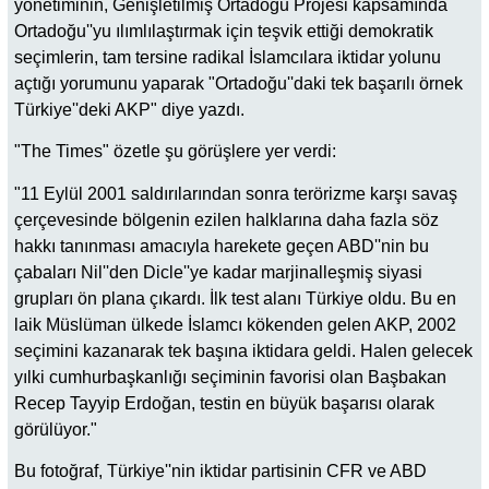
yönetiminin, Genişletilmiş Ortadoğu Projesi kapsamında
Ortadoğu''yu ılımlılaştırmak için teşvik ettiği demokratik
seçimlerin, tam tersine radikal İslamcılara iktidar yolunu
açtığı yorumunu yaparak "Ortadoğu''daki tek başarılı örnek
Türkiye''deki AKP" diye yazdı.
"The Times" özetle şu görüşlere yer verdi:
"11 Eylül 2001 saldırılarından sonra terörizme karşı savaş
çerçevesinde bölgenin ezilen halklarına daha fazla söz
hakkı tanınması amacıyla harekete geçen ABD''nin bu
çabaları Nil''den Dicle''ye kadar marjinalleşmiş siyasi
grupları ön plana çıkardı. İlk test alanı Türkiye oldu. Bu en
laik Müslüman ülkede İslamcı kökenden gelen AKP, 2002
seçimini kazanarak tek başına iktidara geldi. Halen gelecek
yılki cumhurbaşkanlığı seçiminin favorisi olan Başbakan
Recep Tayyip Erdoğan, testin en büyük başarısı olarak
görülüyor."
Bu fotoğraf, Türkiye''nin iktidar partisinin CFR ve ABD