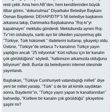
resti çekti. Ama hem AB''den, hem kendilerinden büyük
itibar gören, "dokunulmaz" Diyarbakır Belediye Başkanı
Osman Baydemir, DEHAP/DTP''li 56 belediye başkanını
arkasına takıp, Danimarka Başbakanına "Roj-tv''yi
kapatmayın" mektubu gönderdi. Mektubunda aynen Roj-
Tv''nin üslubuyla, sanki ayrı bir ülkeden yazıyormuş gibi
"Türkiye, Türk hükümeti " ifadelerini kullanıp, şikayetçi oldu.
Üstüne, "Türkiye''de onlarca Tv kanalının Türkçe yayın
yaptığını ancak ''25 milyonluk'' Kürt nüfusu için bir kanalın
çok görüldüğünü" söyledi, "halkımızın arkamızda olduğunu
biliyorum" dedi. Bunlar da belediyenin internet sitesinde
yayınlandı.
Başbakan, "Türkiye Cumhuriyeti vatandaşlığı milleti" diye
yeni bir millet yaratıp, "Türk" ü de bir alt kimlik saydıktan
sonra, Baydemir''in, "Türkçe yayın yapan tv kanallarından"
bahsedip, "Kürtlere bir kanalın çok görüldüğü" şikayetine
şaşılır mı?