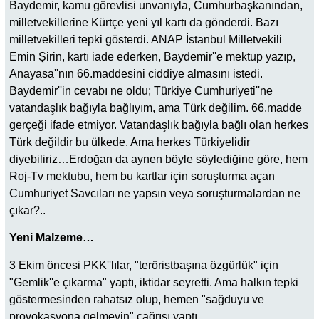
Baydemir, kamu görevlisi unvanıyla, Cumhurbaşkanından,
milletvekillerine Kürtçe yeni yıl kartı da gönderdi. Bazı
milletvekilleri tepki gösterdi. ANAP İstanbul Milletvekili
Emin Şirin, kartı iade ederken, Baydemir''e mektup yazıp,
Anayasa''nın 66.maddesini ciddiye almasını istedi.
Baydemir''in cevabı ne oldu; Türkiye Cumhuriyeti''ne
vatandaşlık bağıyla bağlıyım, ama Türk değilim. 66.madde
gerçeği ifade etmiyor. Vatandaşlık bağıyla bağlı olan herkes
Türk değildir bu ülkede. Ama herkes Türkiyelidir
diyebiliriz…Erdoğan da aynen böyle söylediğine göre, hem
Roj-Tv mektubu, hem bu kartlar için soruşturma açan
Cumhuriyet Savcıları ne yapsın veya soruşturmalardan ne
çıkar?..
Yeni Malzeme…
3 Ekim öncesi PKK''lılar, "teröristbaşına özgürlük" için
"Gemlik''e çıkarma" yaptı, iktidar seyretti. Ama halkın tepki
göstermesinden rahatsız olup, hemen "sağduyu ve
provokasyona gelmeyin" çağrısı yaptı.