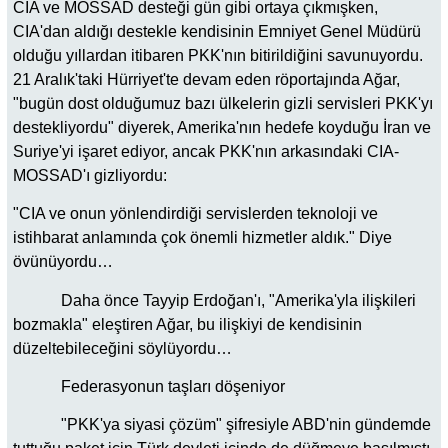
CIA ve MOSSAD desteği gün gibi ortaya çıkmışken,
CIA'dan aldığı destekle kendisinin Emniyet Genel Müdürü
olduğu yıllardan itibaren PKK'nın bitirildiğini savunuyordu.
21 Aralık'taki Hürriyet'te devam eden röportajında Ağar,
"bugün dost olduğumuz bazı ülkelerin gizli servisleri PKK'yı
destekliyordu" diyerek, Amerika'nın hedefe koyduğu İran ve
Suriye'yi işaret ediyor, ancak PKK'nın arkasındaki CIA-
MOSSAD'ı gizliyordu:
"CIA ve onun yönlendirdiği servislerden teknoloji ve
istihbarat anlamında çok önemli hizmetler aldık." Diye
övünüyordu…
Daha önce Tayyip Erdoğan'ı, "Amerika'yla ilişkileri
bozmakla" eleştiren Ağar, bu ilişkiyi de kendisinin
düzeltebileceğini söylüyordu…
Federasyonun taşları döşeniyor
"PKK'ya siyasi çözüm" şifresiyle ABD'nin gündemde