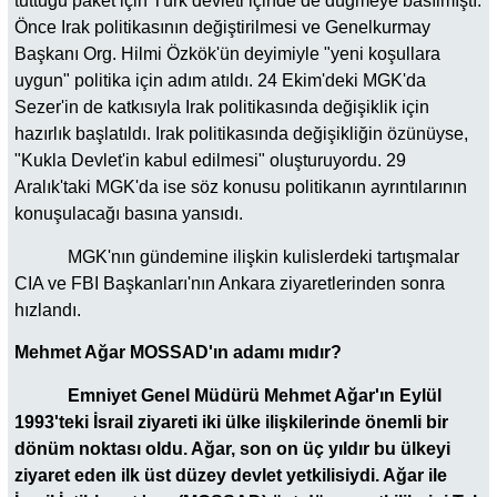
tuttuğu paket için Türk devleti içinde de düğmeye basılmıştı.
Önce Irak politikasının değiştirilmesi ve Genelkurmay
Başkanı Org. Hilmi Özkök'ün deyimiyle "yeni koşullara
uygun" politika için adım atıldı. 24 Ekim'deki MGK'da
Sezer'in de katkısıyla Irak politikasında değişiklik için
hazırlık başlatıldı. Irak politikasında değişikliğin özünüyse,
"Kukla Devlet'in kabul edilmesi" oluşturuyordu. 29
Aralık'taki MGK'da ise söz konusu politikanın ayrıntılarının
konuşulacağı basına yansıdı.
MGK'nın gündemine ilişkin kulislerdeki tartışmalar
CIA ve FBI Başkanları'nın Ankara ziyaretlerinden sonra
hızlandı.
Mehmet Ağar MOSSAD'ın adamı mıdır?
Emniyet Genel Müdürü Mehmet Ağar'ın Eylül
1993'teki İsrail ziyareti iki ülke ilişkilerinde önemli bir
dönüm noktası oldu. Ağar, son on üç yıldır bu ülkeyi
ziyaret eden ilk üst düzey devlet yetkilisiydi. Ağar ile