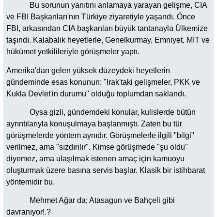
Bu sorunun yanıtını anlamaya yarayan gelişme, CIA
ve FBI Başkanları'nın Türkiye ziyaretiyle yaşandı. Önce
FBI, arkasından CIA başkanları büyük tantanayla Ülkemize
taşındı. Kalabalık heyetlerle, Genelkurmay, Emniyet, MİT ve
hükümet yetkilileriyle görüşmeler yaptı.
Amerika'dan gelen yüksek düzeydeki heyetlerin
gündeminde esas konunun: "Irak'taki gelişmeler, PKK ve
Kukla Devlet'in durumu" olduğu toplumdan saklandı.
Oysa gizli, gündemdeki konular, kulislerde bütün
ayrıntılarıyla konuşulmaya başlanmıştı. Zaten bu tür
görüşmelerde yöntem aynıdır. Görüşmelerle ilgili "bilgi"
verilmez, ama "sızdırılır". Kimse görüşmede "şu oldu"
diyemez, ama ulaşılmak istenen amaç için kamuoyu
oluşturmak üzere basına servis başlar. Klasik bir istihbarat
yöntemidir bu.
Mehmet Ağar da; Atasagun ve Bahçeli gibi
davranıyor!.?