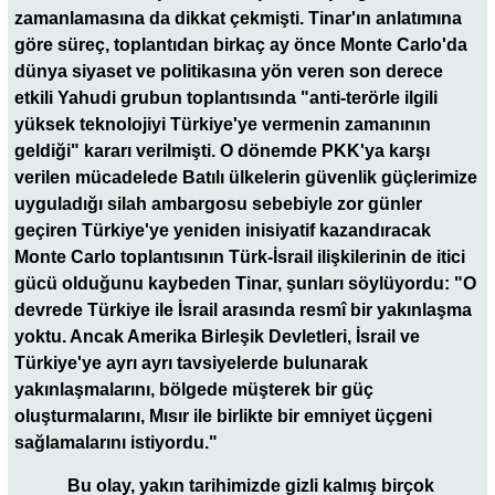
zamanlamasına da dikkat çekmişti. Tinar'ın anlatımına
göre süreç, toplantıdan birkaç ay önce Monte Carlo'da
dünya siyaset ve politikasına yön veren son derece
etkili Yahudi grubun toplantısında "anti-terörle ilgili
yüksek teknolojiyi Türkiye'ye vermenin zamanının
geldiği" kararı verilmişti. O dönemde PKK'ya karşı
verilen mücadelede Batılı ülkelerin güvenlik güçlerimize
uyguladığı silah ambargosu sebebiyle zor günler
geçiren Türkiye'ye yeniden inisiyatif kazandıracak
Monte Carlo toplantısının Türk-İsrail ilişkilerinin de itici
gücü olduğunu kaybeden Tinar, şunları söylüyordu: "O
devrede Türkiye ile İsrail arasında resmî bir yakınlaşma
yoktu. Ancak Amerika Birleşik Devletleri, İsrail ve
Türkiye'ye ayrı ayrı tavsiyelerde bulunarak
yakınlaşmalarını, bölgede müşterek bir güç
oluşturmalarını, Mısır ile birlikte bir emniyet üçgeni
sağlamalarını istiyordu."
Bu olay, yakın tarihimizde gizli kalmış birçok