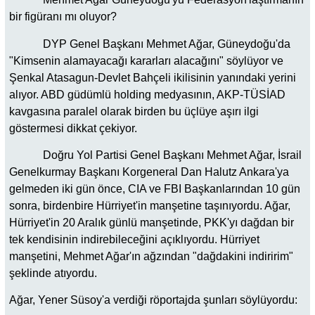
bir figüranı mı oluyor?
DYP Genel Başkanı Mehmet Ağar, Güneydoğu'da
"Kimsenin alamayacağı kararları alacağını" söylüyor ve
Şenkal Atasagun-Devlet Bahçeli ikilisinin yanındaki yerini
alıyor. ABD güdümlü holding medyasının, AKP-TÜSİAD
kavgasına paralel olarak birden bu üçlüye aşırı ilgi
göstermesi dikkat çekiyor.
Doğru Yol Partisi Genel Başkanı Mehmet Ağar, İsrail
Genelkurmay Başkanı Korgeneral Dan Halutz Ankara'ya
gelmeden iki gün önce, CIA ve FBI Başkanlarından 10 gün
sonra, birdenbire Hürriyet'in manşetine taşınıyordu. Ağar,
Hürriyet'in 20 Aralık günlü manşetinde, PKK'yı dağdan bir
tek kendisinin indirebileceğini açıklıyordu. Hürriyet
manşetini, Mehmet Ağar'ın ağzından "dağdakini indiririm"
şeklinde atıyordu.
Ağar, Yener Süsoy'a verdiği röportajda şunları söylüyordu: