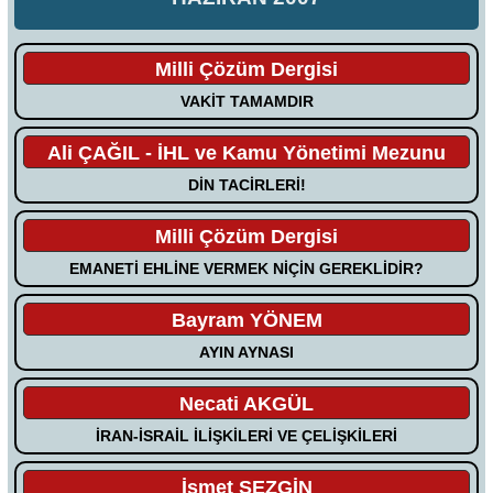
Milli Çözüm Dergisi
VAKİT TAMAMDIR
Ali ÇAĞIL - İHL ve Kamu Yönetimi Mezunu
DİN TACİRLERİ!
Milli Çözüm Dergisi
EMANETİ EHLİNE VERMEK NİÇİN GEREKLİDİR?
Bayram YÖNEM
AYIN AYNASI
Necati AKGÜL
İRAN-İSRAİL İLİŞKİLERİ VE ÇELİŞKİLERİ
İsmet SEZGİN