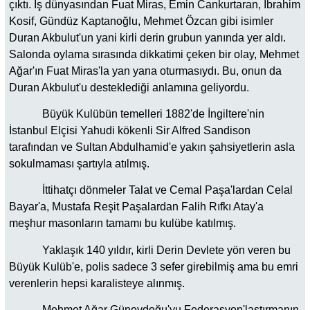
çıktı. İş dünyasından Fuat Miras, Emin Cankurtaran, İbrahim
Kosif, Gündüz Kaptanoğlu, Mehmet Özcan gibi isimler
Duran Akbulut'un yani kirli derin grubun yanında yer aldı.
Salonda oylama sırasında dikkatimi çeken bir olay, Mehmet
Ağar'ın Fuat Miras'la yan yana oturmasıydı. Bu, onun da
Duran Akbulut'u desteklediği anlamına geliyordu.
Büyük Kulübün temelleri 1882'de İngiltere'nin
İstanbul Elçisi Yahudi kökenli Sir Alfred Sandison
tarafından ve Sultan Abdulhamid'e yakın şahsiyetlerin asla
sokulmaması şartıyla atılmış.
İttihatçı dönmeler Talat ve Cemal Paşa'lardan Celal
Bayar'a, Mustafa Reşit Paşalardan Falih Rıfkı Atay'a
meşhur masonların tamamı bu kulübe katılmış.
Yaklaşık 140 yıldır, kirli Derin Devlete yön veren bu
Büyük Kulüb'e, polis sadece 3 sefer girebilmiş ama bu emri
verenlerin hepsi karalisteye alınmış.
Mehmet Ağar Güneydoğu'yu Federasyon'laştırmanın