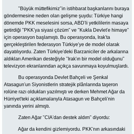
"Büyük müttefikimiz"in istihbarat başkanlarını buraya
göndermesine neden olan gelişme şuydu: Türkiye hangi
dönemde PKK meselesini sorsa, ABD'li yetkililerin masaya
getirdiği "PKK'ya siyasi çözüm" ve "Kukla Devlet'e himaye"
için operasyon başlamıştı. Bu operasyonda, Irak'ta
gerçekleştirilen federasyon Türkiye'ye de model olarak
dayatılıyordu. Zaten Türkiye'deki Barzaniciler de arkalarına
aldıkları Amerikan desteğiyle "Irak'ın bir model olduğunu"
televizyon ekranlarından açıkça savunmaya koyulmuşlardı.
Bu operasyonda Devlet Bahçeli ve Şenkal
Atasagun'un Siyonistlerin stratejik plânlarında taşeron
rolüne razı oldukları yazılmıştı ve derken Mehmet Ağar da
Hürriyet'teki açıklamalarıyla Atasagun ve Bahçeli'nin
yanında yerini almıştı.
Zaten Ağar "CIA'dan destek aldım" diyordu:
Ağar da kendini gizlemiyordu. PKK'nın arkasındaki