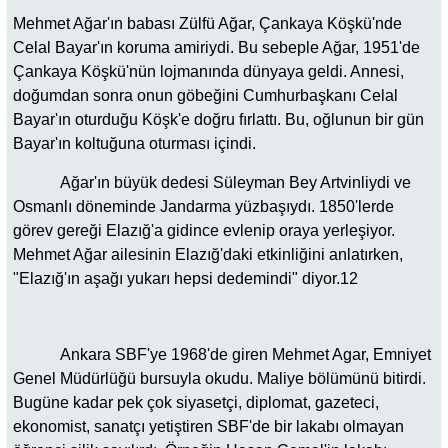
Mehmet Ağar'ın babası Zülfü Ağar, Çankaya Köşkü'nde
Celal Bayar'ın koruma amiriydi. Bu sebeple Ağar, 1951'de
Çankaya Köşkü'nün lojmanında dünyaya geldi. Annesi,
doğumdan sonra onun göbeğini Cumhurbaşkanı Celal
Bayar'ın oturduğu Köşk'e doğru fırlattı. Bu, oğlunun bir gün
Bayar'ın koltuğuna oturması içindi.
Ağar'ın büyük dedesi Süleyman Bey Artvinliydi ve
Osmanlı döneminde Jandarma yüzbaşıydı. 1850'lerde
görev gereği Elazığ'a gidince evlenip oraya yerleşiyor.
Mehmet Ağar ailesinin Elazığ'daki etkinliğini anlatırken,
"Elazığ'ın aşağı yukarı hepsi dedemindi" diyor.12
Ankara SBF'ye 1968'de giren Mehmet Agar, Emniyet
Genel Müdürlüğü bursuyla okudu. Maliye bölümünü bitirdi.
Bugüne kadar pek çok siyasetçi, diplomat, gazeteci,
ekonomist, sanatçı yetiştiren SBF'de bir lakabı olmayan