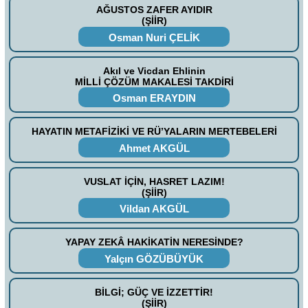
AĞUSTOS ZAFER AYIDIR
(ŞİİR)
Osman Nuri ÇELİK
Akıl ve Vicdan Ehlinin
MİLLİ ÇÖZÜM MAKALESİ TAKDİRİ
Osman ERAYDIN
HAYATIN METAFİZİKİ VE RÜ’YALARIN MERTEBELERİ
Ahmet AKGÜL
VUSLAT İÇİN, HASRET LAZIM!
(ŞİİR)
Vildan AKGÜL
YAPAY ZEKÂ HAKİKATİN NERESİNDE?
Yalçın GÖZÜBÜYÜK
BİLGİ; GÜÇ VE İZZETTİR!
(ŞİİR)