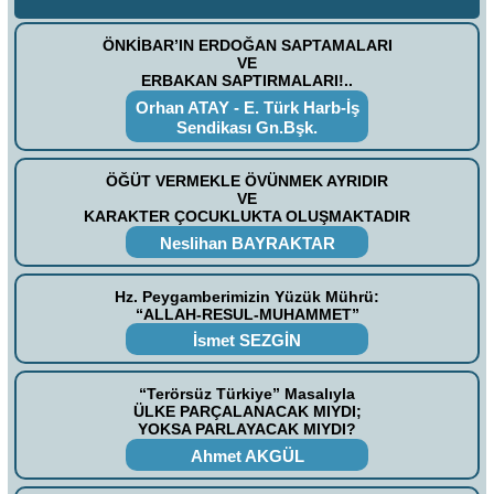
ÖNKİBAR’IN ERDOĞAN SAPTAMALARI
VE
ERBAKAN SAPTIRMALARI!..
Orhan ATAY - E. Türk Harb-İş
Sendikası Gn.Bşk.
ÖĞÜT VERMEKLE ÖVÜNMEK AYRIDIR
VE
KARAKTER ÇOCUKLUKTA OLUŞMAKTADIR
Neslihan BAYRAKTAR
Hz. Peygamberimizin Yüzük Mührü:
“ALLAH-RESUL-MUHAMMET”
İsmet SEZGİN
“Terörsüz Türkiye” Masalıyla
ÜLKE PARÇALANACAK MIYDI;
YOKSA PARLAYACAK MIYDI?
Ahmet AKGÜL