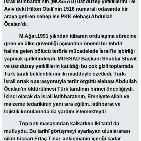
İsrail İstihbaratı'nın (MOSSAD) üst düzey yetkililerini Tel
Aviv'deki Hilton Oteli'nin 1516 numaralı odasında bir
araya getiren sebep ise PKK elebaşı Abdullah
Öcalan'dı.
M.Ağar,1991 yılından itibaren ordulaşma sürecine
giren ve ülke güvenliği açısından önemli bir tehdit
haline gelen bölücü terörle mücadelede İsrail'le işbirliği
yapmak gafletindeydi. MOSSAD Başkanı Shabtai Shavit
ve üst düzey yetkililerin katıldığı bu çok gizli toplantıda
Türk tarafı beklentilerini iki maddeyle özetledi. Türk-
İsrail ortak operasyonuyla terör örgütü elebaşı Abdullah
Öcalan'ın öldürülmesi Türk tarafının birinci önceliğiydi.
İkinci olarak da İsrail istihbaratının, Emniyete silah ve
malzeme tedarikinin yanı sıra eğitim, istihbarat ve
lojistik konularında da yardım istemekteydi.
Toplantı masasından kalkarken iki taraf da
mutluydu. Bu tarihî görüşmeyi ayarlayan uluslararası
silah tüccarı Ertaç Tinar, anlaşmanın içeriği kadar