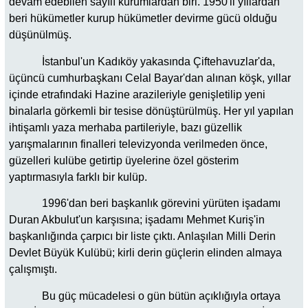
devam edebilen sayılı kurumlardan biri. 1950'li yıllardan
beri hükümetler kurup hükümetler devirme gücü olduğu
düşünülmüş.
İstanbul'un Kadıköy yakasında Çiftehavuzlar'da,
üçüncü cumhurbaşkanı Celal Bayar'dan alınan köşk, yıllar
içinde etrafındaki Hazine arazileriyle genişletilip yeni
binalarla görkemli bir tesise dönüştürülmüş. Her yıl yapılan
ihtişamlı yaza merhaba partileriyle, bazı güzellik
yarışmalarının finalleri televizyonda verilmeden önce,
güzelleri kulübe getirtip üyelerine özel gösterim
yaptırmasıyla farklı bir kulüp.
1996'dan beri başkanlık görevini yürüten işadamı
Duran Akbulut'un karşısına; işadamı Mehmet Kuriş'in
başkanlığında çarpıcı bir liste çıktı. Anlaşılan Milli Derin
Devlet Büyük Kulübü; kirli derin güçlerin elinden almaya
çalışmıştı.
Bu güç mücadelesi o gün bütün açıklığıyla ortaya