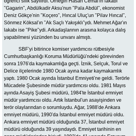
öğrenci silik sayılırdı. Örneğin Hasan Cemal'in lakabı
"Gagarin", Abdülkadir Aksu'nun "Pala Abdül", ekonomist
Deniz Gökçe'nin "Koçero", Hıncal Uluç'un "Pilav Hıncal",
Sönmez Köksal'ın "Ak Saçlı Yakışıklı"ydı. Mehmet Ağar'ın
lakabı ise "Pike"ydi. Arkadaşlarının arasına kolayca dalış
yapabilmesi yüzünden bu unvanı almıştı.
SBF'yi bitirince komiser yardımcısı rütbesiyle
Cumhurbaşkanlığı Koruma Müdürlüğü'ndeki görevinden
sonra 1976'da kaymakamlığa geçti. İznik, Selçuk, Torul ve
Delice ilçelerinde 1980 Ocak ayına kadar kaymakamlık
yaptı. 1980 Ocak ayında İstanbul Emniyeti'ne geldi. Terörle
Mücadele Şubesinde müdür yardımcısı oldu. 1981 Mayıs
ayında Asayiş Şubesi müdürü, 1984'te İstanbul emniyet
müdür yardımcısı oldu. Artık İstanbul'un asayişinden ve
terör olaylarından o sorumluydu. Ağar, 1988'de Ankara
emniyet müdürü, 1990'da İstanbul emniyet müdürü oldu.
Ankara emniyet müdürü olduğunda 37, İstanbul emniyet
müdürü olduğunda 39 yaşındaydı. Emniyet tarihinin en