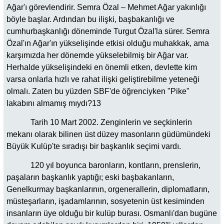
Ağar'ı görevlendirir. Semra Özal – Mehmet Ağar yakınlığı
böyle başlar. Ardından bu ilişki, başbakanlığı ve
cumhurbaşkanlığı döneminde Turgut Özal'la sürer. Semra
Özal'ın Ağar'ın yükselişinde etkisi olduğu muhakkak, ama
karşımızda her dönemde yükselebilmiş bir Ağar var.
Herhalde yükselişindeki en önemli etken, devlette kim
varsa onlarla hızlı ve rahat ilişki geliştirebilme yeteneği
olmalı. Zaten bu yüzden SBF'de öğrenciyken "Pike"
lakabını almamış mıydı?13
Tarih 10 Mart 2002. Zenginlerin ve seçkinlerin
mekanı olarak bilinen üst düzey masonların güdümündeki
Büyük Kulüp'te sıradışı bir başkanlık seçimi vardı.
120 yıl boyunca baronların, kontların, prenslerin,
paşaların başkanlık yaptığı; eski başbakanların,
Genelkurmay başkanlarının, orgenerallerin, diplomatların,
müsteşarların, işadamlarının, sosyetenin üst kesiminden
insanların üye olduğu bir kulüp burası. Osmanlı'dan bugüne