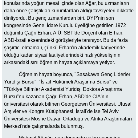
konularında yoğun mesai içinde olan Ağar, bu uzmanların
daha önce çalıştıkları kurumlardan aldığı tavsiyeleri dikkatle
dinliyordu. Bu genç uzmanlardan biri, DYP'nin son
kongresinde Genel İdare Kurulu üyeliğine getirilen 1972
doğumlu Çağrı Erhan. A.Ü. SBF'de Doçent olan Erhan,
ABD-İsrail eksenindeki görüşleriyle tanınıyor. Bu da fazla
şaşırtıcı olmamalı, çünkü Erhan'ın akademik kariyerinde
olduğu kadar, siyasi faaliyetlerindeki hızlı yükselişinin
arkasındaki sırrı öğrenim hayatı açıklamaya yetiyor.
Öğrenim hayatı boyunca, "Sasakawa Genç Liderler
Yurtdışı Bursu", "İsrail Hükümeti Araştırma Bursu" ve
"Türkiye Bilimler Akademisi Yurtdışı Doktora Araştırma
Bursu"nu kazanan Çağrı Erhan, ABD'de CIA'nın
üniversitesi olarak bilinen Georgetown Üniversitesi, Ulusal
Arşivler ve Kongre Kütüphanesi, İsrail'de ise Tel Aviv
Üniversitesi Moshe Dayan Ortadoğu ve Afrika Araştırmaları
Merkezi'nde çalışmalarda bulunmuş.
Mehmet Ağar'ın, son dönemde yakın çevresine