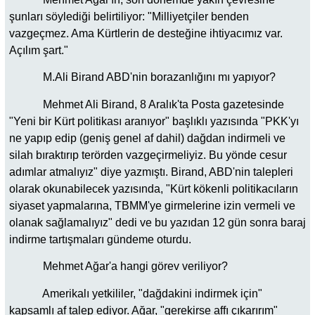
şunları söylediği belirtiliyor: "Milliyetçiler benden
vazgeçmez. Ama Kürtlerin de desteğine ihtiyacımız var.
Açılım şart."
M.Ali Birand ABD'nin borazanlığını mı yapıyor?
Mehmet Ali Birand, 8 Aralık'ta Posta gazetesinde
"Yeni bir Kürt politikası aranıyor" başlıklı yazısında "PKK'yı
ne yapıp edip (geniş genel af dahil) dağdan indirmeli ve
silah bıraktırıp terörden vazgeçirmeliyiz. Bu yönde cesur
adımlar atmalıyız" diye yazmıştı. Birand, ABD'nin talepleri
olarak okunabilecek yazısında, "Kürt kökenli politikacıların
siyaset yapmalarına, TBMM'ye girmelerine izin vermeli ve
olanak sağlamalıyız" dedi ve bu yazıdan 12 gün sonra baraj
indirme tartışmaları gündeme oturdu.
Mehmet Ağar'a hangi görev veriliyor?
Amerikalı yetkililer, "dağdakini indirmek için"
kapsamlı af talep ediyor. Ağar, "gerekirse affı çıkarırım"