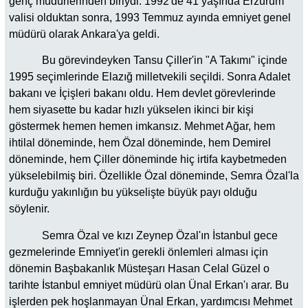
genç müdürlerinden biriydi. 1992'de 41 yaşında Erzurum
valisi olduktan sonra, 1993 Temmuz ayında emniyet genel
müdürü olarak Ankara'ya geldi.
Bu görevindeyken Tansu Çiller'in "A Takımı" içinde
1995 seçimlerinde Elazığ milletvekili seçildi. Sonra Adalet
bakanı ve İçişleri bakanı oldu. Hem devlet görevlerinde
hem siyasette bu kadar hızlı yükselen ikinci bir kişi
göstermek hemen hemen imkansız. Mehmet Ağar, hem
ihtilal döneminde, hem Özal döneminde, hem Demirel
döneminde, hem Çiller döneminde hiç irtifa kaybetmeden
yükselebilmiş biri. Özellikle Özal döneminde, Semra Özal'la
kurduğu yakınlığın bu yükselişte büyük payı olduğu
söylenir.
Semra Özal ve kızı Zeynep Özal'ın İstanbul gece
gezmelerinde Emniyet'in gerekli önlemleri alması için
dönemin Başbakanlık Müsteşarı Hasan Celal Güzel o
tarihte İstanbul emniyet müdürü olan Ünal Erkan'ı arar. Bu
işlerden pek hoşlanmayan Ünal Erkan, yardımcısı Mehmet