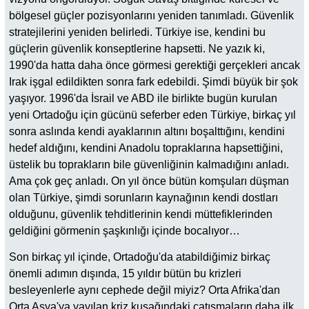
bölgesel güçler pozisyonlarını yeniden tanımladı. Güvenlik
stratejilerini yeniden belirledi. Türkiye ise, kendini bu
güçlerin güvenlik konseptlerine hapsetti. Ne yazık ki,
1990'da hatta daha önce görmesi gerektiği gerçekleri ancak
Irak işgal edildikten sonra fark edebildi. Şimdi büyük bir şok
yaşıyor. 1996'da İsrail ve ABD ile birlikte bugün kurulan
yeni Ortadoğu için gücünü seferber eden Türkiye, birkaç yıl
sonra aslında kendi ayaklarının altını boşalttığını, kendini
hedef aldığını, kendini Anadolu topraklarına hapsettiğini,
üstelik bu toprakların bile güvenliğinin kalmadığını anladı.
Ama çok geç anladı. On yıl önce bütün komşuları düşman
olan Türkiye, şimdi sorunların kaynağının kendi dostları
olduğunu, güvenlik tehditlerinin kendi müttefiklerinden
geldiğini görmenin şaşkınlığı içinde bocalıyor…
Son birkaç yıl içinde, Ortadoğu'da atabildiğimiz birkaç
önemli adımın dışında, 15 yıldır bütün bu krizleri
besleyenlerle aynı cephede değil miyiz? Orta Afrika'dan
Orta Asya'ya yayılan kriz kuşağındaki çatışmaların daha ilk