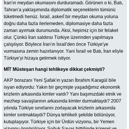
İran'ın meydan okumasını durduramadı. Görünen o ki, Batı,
Tahran'a yaklaşımında diplomatik seçeneklerin tümünü
tüketmedi henüz. İsrail, askerî bir meydan okuma yoluna
doğru daha fazla ilerlemeden, diplomasiye daha fazla
zaman ayırmak durumunda. Aksi, hepimiz için bir felaket
olur. Çünkü İran saldırısı Türkiye üzerinden yapılmaya
çalışılıyor. Böylece İran'ın İsrail'den önce Türkiye'ye
vurmasına zemin hazırlanıyor. Yani İsrail ve Batı, İran eliyle
Türkiye'yi hizaya getirmek istiyor.
MİT Müsteşarı hangi tehlikeye dikkat çekmişti?
AKP borazanı Yeni Şafak'ın yazarı İbrahim Karagül bile
isyan ediyordu: Yakın bir geçmişte yaşadığımız ekonomik
krizlerin arkasında kimler vardı? Yanı başımızdaki etnik ve
mezhep savaşlarının arkasında kimler durmaktaydı? 2007
yılında Türkiye sınırlarını zorlayacak krizlerin arkasında
kimler sırıtmaktaydı? Dünya tehlikeli şekilde bölünüyor,
kutuplaşıyor. Türkiye için bir Ürdün vizyonu, bir Yemen
vizyonu öngörülüyor. Soğuk Savaş bittiğinde küresel ve