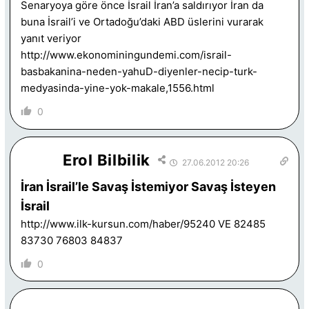
Senaryoya göre önce İsrail İran’a saldırıyor İran da
buna İsrail’i ve Ortadoğu’daki ABD üslerini vurarak
yanıt veriyor
http://www.ekonominingundemi.com/israil-
basbakanina-neden-yahuD-diyenler-necip-turk-
medyasinda-yine-yok-makale,1556.html
0
Erol Bilbilik
27.06.2012 20:26
İran İsrail’le Savaş İstemiyor Savaş İsteyen
İsrail
http://www.ilk-kursun.com/haber/95240
VE 82485
83730 76803 84837
0