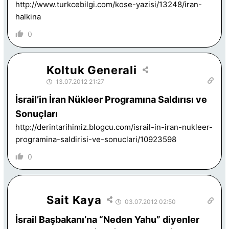
http://www.turkcebilgi.com/kose-yazisi/13248/iran-
halkina
0
Koltuk Generali
13.07.2012 21:27
İsrail’in İran Nükleer Programına Saldırısı ve
Sonuçları
http://derintarihimiz.blogcu.com/israil-in-iran-nukleer-
programina-saldirisi-ve-sonuclari/10923598
0
Sait Kaya
03.07.2012 02:50
İsrail Başbakanı’na “Neden Yahu” diyenler