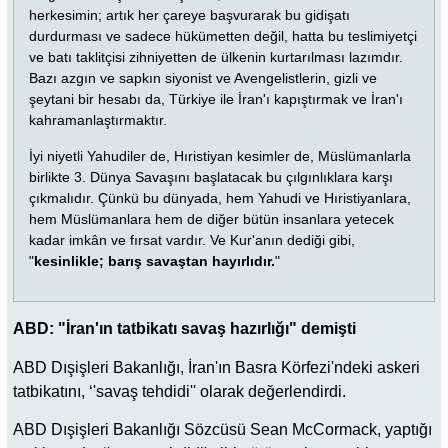
herkesimin; artık her çareye başvurarak bu gidişatı
durdurması ve sadece hükümetten değil, hatta bu teslimiyetçi
ve batı taklitçisi zihniyetten de ülkenin kurtarılması lazımdır.
Bazı azgın ve sapkın siyonist ve Avengelistlerin, gizli ve
şeytani bir hesabı da, Türkiye ile İran'ı kapıştırmak ve İran'ı
kahramanlaştırmaktır.
İyi niyetli Yahudiler de, Hıristiyan kesimler de, Müslümanlarla
birlikte 3. Dünya Savaşını başlatacak bu çılgınlıklara karşı
çıkmalıdır. Çünkü bu dünyada, hem Yahudi ve Hıristiyanlara,
hem Müslümanlara hem de diğer bütün insanlara yetecek
kadar imkân ve fırsat vardır. Ve Kur'anın dediği gibi,
"
kesinlikle; barış savaştan hayırlıdır.
"
ABD: "İran'ın tatbikatı savaş hazırlığı" demişti
ABD Dışişleri Bakanlığı, İran'ın Basra Körfezi'ndeki askeri
tatbikatını, ‘'savaş tehdidi'' olarak değerlendirdi.
ABD Dışişleri Bakanlığı Sözcüsü Sean McCormack, yaptığı