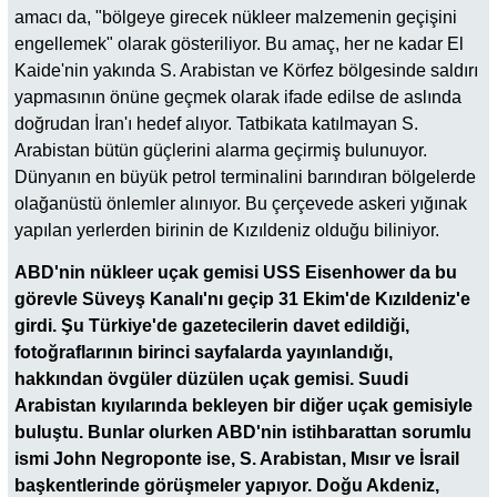
amacı da, "bölgeye girecek nükleer malzemenin geçişini
engellemek" olarak gösteriliyor. Bu amaç, her ne kadar El
Kaide'nin yakında S. Arabistan ve Körfez bölgesinde saldırı
yapmasının önüne geçmek olarak ifade edilse de aslında
doğrudan İran'ı hedef alıyor. Tatbikata katılmayan S.
Arabistan bütün güçlerini alarma geçirmiş bulunuyor.
Dünyanın en büyük petrol terminalini barındıran bölgelerde
olağanüstü önlemler alınıyor. Bu çerçevede askeri yığınak
yapılan yerlerden birinin de Kızıldeniz olduğu biliniyor.
ABD'nin nükleer uçak gemisi USS Eisenhower da bu
görevle Süveyş Kanalı'nı geçip 31 Ekim'de Kızıldeniz'e
girdi. Şu Türkiye'de gazetecilerin davet edildiği,
fotoğraflarının birinci sayfalarda yayınlandığı,
hakkından övgüler düzülen uçak gemisi. Suudi
Arabistan kıyılarında bekleyen bir diğer uçak gemisiyle
buluştu. Bunlar olurken ABD'nin istihbarattan sorumlu
ismi John Negroponte ise, S. Arabistan, Mısır ve İsrail
başkentlerinde görüşmeler yapıyor. Doğu Akdeniz,