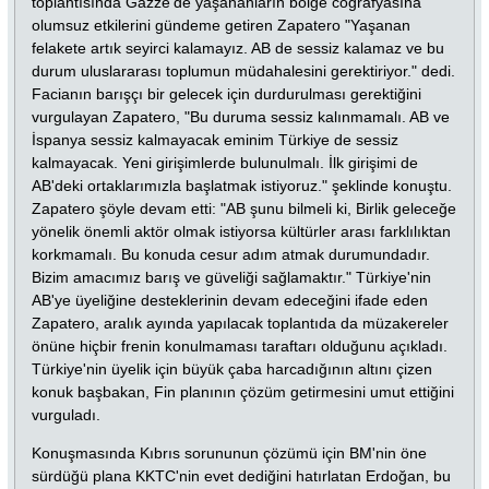
toplantısında Gazze'de yaşananların bölge coğrafyasına
olumsuz etkilerini gündeme getiren Zapatero "Yaşanan
felakete artık seyirci kalamayız. AB de sessiz kalamaz ve bu
durum uluslararası toplumun müdahalesini gerektiriyor." dedi.
Facianın barışçı bir gelecek için durdurulması gerektiğini
vurgulayan Zapatero, "Bu duruma sessiz kalınmamalı. AB ve
İspanya sessiz kalmayacak eminim Türkiye de sessiz
kalmayacak. Yeni girişimlerde bulunulmalı. İlk girişimi de
AB'deki ortaklarımızla başlatmak istiyoruz." şeklinde konuştu.
Zapatero şöyle devam etti: "AB şunu bilmeli ki, Birlik geleceğe
yönelik önemli aktör olmak istiyorsa kültürler arası farklılıktan
korkmamalı. Bu konuda cesur adım atmak durumundadır.
Bizim amacımız barış ve güveliği sağlamaktır." Türkiye'nin
AB'ye üyeliğine desteklerinin devam edeceğini ifade eden
Zapatero, aralık ayında yapılacak toplantıda da müzakereler
önüne hiçbir frenin konulmaması taraftarı olduğunu açıkladı.
Türkiye'nin üyelik için büyük çaba harcadığının altını çizen
konuk başbakan, Fin planının çözüm getirmesini umut ettiğini
vurguladı.
Konuşmasında Kıbrıs sorununun çözümü için BM'nin öne
sürdüğü plana KKTC'nin evet dediğini hatırlatan Erdoğan, bu