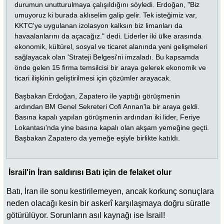
durumun unutturulmaya çalışıldığını söyledi. Erdoğan, "Biz
umuyoruz ki burada aklıselim galip gelir. Tek isteğimiz var,
KKTC'ye uygulanan izolasyon kalksın biz limanları da
havaalanlarını da açacağız." dedi. Liderler iki ülke arasında
ekonomik, kültürel, sosyal ve ticaret alanında yeni gelişmeleri
sağlayacak olan 'Strateji Belgesi'ni imzaladı. Bu kapsamda
önde gelen 15 firma temsilcisi bir araya gelerek ekonomik ve
ticari ilişkinin geliştirilmesi için çözümler arayacak.
Başbakan Erdoğan, Zapatero ile yaptığı görüşmenin
ardından BM Genel Sekreteri Cofi Annan'la bir araya geldi.
Basına kapalı yapılan görüşmenin ardından iki lider, Feriye
Lokantası'nda yine basına kapalı olan akşam yemeğine geçti.
Başbakan Zapatero da yemeğe eşiyle birlikte katıldı.
İsrail'in İran saldırısı Batı için de felaket olur
Batı, İran ile sonu kestirilemeyen, ancak korkunç sonuçlara
neden olacağı kesin bir askerî karşılaşmaya doğru süratle
götürülüyor. Sorunların asıl kaynağı ise İsrail!