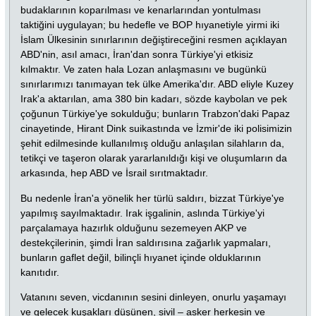
budaklarının koparılması ve kenarlarından yontulması
taktiğini uygulayan; bu hedefle ve BOP hıyanetiyle yirmi iki
İslam Ülkesinin sınırlarının değiştireceğini resmen açıklayan
ABD'nin, asıl amacı, İran'dan sonra Türkiye'yi etkisiz
kılmaktır. Ve zaten hala Lozan anlaşmasını ve bugünkü
sınırlarımızı tanımayan tek ülke Amerika'dır. ABD eliyle Kuzey
Irak'a aktarılan, ama 380 bin kadarı, sözde kaybolan ve pek
çoğunun Türkiye'ye sokulduğu; bunların Trabzon'daki Papaz
cinayetinde, Hirant Dink suikastında ve İzmir'de iki polisimizin
şehit edilmesinde kullanılmış olduğu anlaşılan silahların da,
tetikçi ve taşeron olarak yararlanıldığı kişi ve oluşumların da
arkasında, hep ABD ve İsrail sırıtmaktadır.
Bu nedenle İran'a yönelik her türlü saldırı, bizzat Türkiye'ye
yapılmış sayılmaktadır. Irak işgalinin, aslında Türkiye'yi
parçalamaya hazırlık olduğunu sezemeyen AKP ve
destekçilerinin, şimdi İran saldırısına zağarlık yapmaları,
bunların gaflet değil, bilinçli hıyanet içinde olduklarının
kanıtıdır.
Vatanını seven, vicdanının sesini dinleyen, onurlu yaşamayı
ve gelecek kuşakları düşünen, sivil – asker herkesin ve