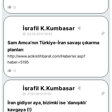
0
İsrafil K.Kumbasar
02.03.2012 10:42
Sam Amca’nın Türkiye-İran savaşı çıkarma
planları
http://www.acikistihbarat.com/Haberler.asp?
haber=5195
0
İsrafil K.Kumbasar
27.02.2012 01:15
İran gidiyor aya, bizimki ise ‘danışıklı’
kavgaya (!)