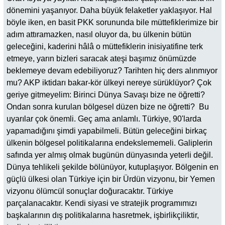
dönemini yaşanıyor. Daha büyük felaketler yaklaşıyor. Hal
böyle iken, en basit PKK sorununda bile müttefiklerimize bir
adım attıramazken, nasıl oluyor da, bu ülkenin bütün
geleceğini, kaderini hâlâ o müttefiklerin inisiyatifine terk
etmeye, yarın bizleri saracak ateşi başımız önümüzde
beklemeye devam edebiliyoruz? Tarihten hiç ders alınmıyor
mu? AKP iktidarı bakar-kör ülkeyi nereye sürüklüyor? Çok
geriye gitmeyelim: Birinci Dünya Savaşı bize ne öğretti?
Ondan sonra kurulan bölgesel düzen bize ne öğretti? Bu
uyarılar çok önemli. Geç ama anlamlı. Türkiye, 90'larda
yapamadığını şimdi yapabilmeli. Bütün geleceğini birkaç
ülkenin bölgesel politikalarına endekslememeli. Galiplerin
safında yer almış olmak bugünün dünyasında yeterli değil.
Dünya tehlikeli şekilde bölünüyor, kutuplaşıyor. Bölgenin en
güçlü ülkesi olan Türkiye için bir Ürdün vizyonu, bir Yemen
vizyonu ölümcül sonuçlar doğuracaktır. Türkiye
parçalanacaktır. Kendi siyasi ve stratejik programımızı
başkalarının dış politikalarına hasretmek, işbirlikçiliktir,