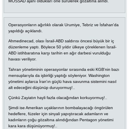
MOSSAD ajanı oldukları öne sürülerek gözaltına alındı.
Operasyonların ağırlıklı olarak Urumiye, Tebriz ve İsfahan'da
yapıldığı açıklandı.
Ahmedinecad, olası İsrail-ABD saldırısı öncesi büyük bir iç
düzenleme yaptı. Böylece 50 yıldır ülkeye çöreklenen İsrail-
ABD istihbaratına karşı tarihin en ağır darbesi vurulduğu
havası veriliyor.
Tahran yönetiminin operasyonlar sırasında eski KGB'nin bazı
mensuplarıyla da işbirliği yaptığı söyleniyor. Washington
yönetimi aylarca İran'ın güçlü hava savunma sistemini nasıl
alt edeceğini düşünüp duruyormuş!..
Çünkü Zayiatın hayli fazla olacağından korkuyormuş!..
Şimdi ise Amerikan uçaklarının bombalayacağı öngörülen
hedeflere, füzeler için sinyali yapıştıracak adamların ve
kadınların çoğu gözaltına alındığından Pentagon yönetimi
kara kara düşünüyormuş!..