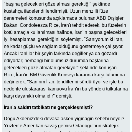
"başına gelecekleri göze alması gerektiği" şeklinde
küstahça ifadeler dillendirmişti. Uzun menzilli füze
denemeleri konusunda açıklamada bulunan ABD Dışişleri
Bakanı Condoleezza Rice, İran'ı tehdit ederek, bu füzelerin
kötü amaçla kullanılması halinde, İran'ın başına gelecekleri
iyi hesaplaması gerektiğini söylemişti. "Sanıyorum ki İran,
ne kadar güçlü ve sağlam olduğunu göstermeye çalışıyor.
Ancak İranlılar bir şeyin farkında değiller ya da gözardı
ediyorlar; herhangi bir olumsuz durumda başlarına
gelecekleri göze almaları gerekiyor" şeklinde konuşan
Rice, İran'ın BM Güvenlik Konseyi kararına karşı tutumuna
değinerek: "Sanırım İran, tehditlerini sürdürüyor ve işte bu
nedenle uluslararası kamuoyu İran'ın bu yöndeki tutkularına
karşı dayanıklı olmalıdır" demişti.
İran'a saldırı tatbikatı mı gerçekleşmişti?
Doğu Akdeniz'deki devasa askeri yığınağın sebebi neydi?
Yüzlerce Amerikan savaş gemisi Ortadoğu'nun stratejik