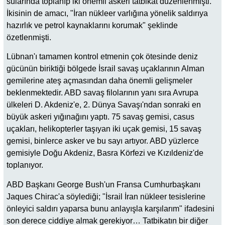
sularında toplanıp iki önemli askeri tatbikat düzenlenmişti.
İkisinin de amacı, "İran nükleer varlığına yönelik saldırıya
hazırlık ve petrol kaynaklarını korumak" şeklinde
özetlenmişti.
Lübnan'ı tamamen kontrol etmenin çok ötesinde deniz
gücünün biriktiği bölgede İsrail savaş uçaklarının Alman
gemilerine ateş açmasından daha önemli gelişmeler
beklenmektedir. ABD savaş filolarının yanı sıra Avrupa
ülkeleri D. Akdeniz'e, 2. Dünya Savaşı'ndan sonraki en
büyük askeri yığınağını yaptı. 75 savaş gemisi, casus
uçakları, helikopterler taşıyan iki uçak gemisi, 15 savaş
gemisi, binlerce asker ve bu sayı artıyor. ABD yüzlerce
gemisiyle Doğu Akdeniz, Basra Körfezi ve Kızıldeniz'de
toplanıyor.
ABD Başkanı George Bush'un Fransa Cumhurbaşkanı
Jaques Chirac'a söylediği; "İsrail İran nükleer tesislerine
önleyici saldırı yaparsa bunu anlayışla karşılarım" ifadesini
son derece ciddiye almak gerekiyor… Tatbikatın bir diğer