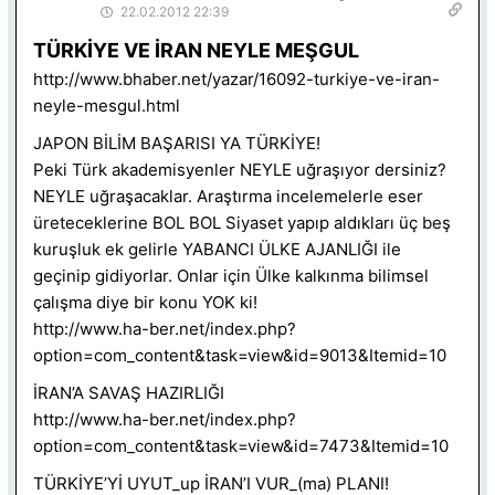
22.02.2012 22:39
TÜRKİYE VE İRAN NEYLE MEŞGUL
http://www.bhaber.net/yazar/16092-turkiye-ve-iran-
neyle-mesgul.html
JAPON BİLİM BAŞARISI YA TÜRKİYE!
Peki Türk akademisyenler NEYLE uğraşıyor dersiniz?
NEYLE uğraşacaklar. Araştırma incelemelerle eser
üreteceklerine BOL BOL Siyaset yapıp aldıkları üç beş
kuruşluk ek gelirle YABANCI ÜLKE AJANLIĞI ile
geçinip gidiyorlar. Onlar için Ülke kalkınma bilimsel
çalışma diye bir konu YOK ki!
http://www.ha-ber.net/index.php?
option=com_content&task=view&id=9013&Itemid=10
İRAN’A SAVAŞ HAZIRLIĞI
http://www.ha-ber.net/index.php?
option=com_content&task=view&id=7473&Itemid=10
TÜRKİYE’Yİ UYUT_up İRAN’I VUR_(ma) PLANI!