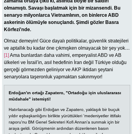
zamanla ortaya çıktı ki, aslında böyle bir saldırı
olmamıştı. Savaşı başlatmak için bir mizansendi. Bu
senaryo milyonlarca Vietnamlının, on binlerce ABD
askerinin ölümüyle sonuçlandı. Şimdi gözler Basra
Körfezi'nde.
Olmaz demeyin! Güce dayalı politikalar, güvenlik stratejileri
ve aptallık bu kadar öne çıkmışken olmayacak bir şey yok…
[1]
Ama bunlardan daha vahimi, emperyalist ABD ve AB
ülkeleri ve İsrail'in, asıl hedefinin İran değil Türkiye olduğu
gerçeği görmezden geliniyor ve AKP iktidarı şeytani
senaryolara taşeronluk yapmaktan sakınmıyor!
Erdoğan'ın ortağı Zapatero, "Ortadoğu için uluslararası
müdahale" istemişti!
Hatırlanacağı gibi Erdoğan ve Zapatero, yaklaşık bir buçuk
yıldır eşbaşkanlığını birlikte yürüttükleri 'medeniyetler ittifakı
raporu'nu BM Genel Sekreteri Kofi Annan'a sunmak için bir
araya geldi. Görüşmenin ardından düzenlenen basın