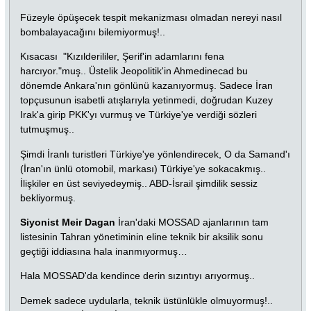
Füzeyle öpüşecek tespit mekanizması olmadan nereyi nasıl
bombalayacağını bilemiyormuş!..
Kısacası "Kızılderililer, Şerif'in adamlarını fena
harcıyor."muş.. Üstelik Jeopolitik'in Ahmedinecad bu
dönemde Ankara'nın gönlünü kazanıyormuş. Sadece İran
topçusunun isabetli atışlarıyla yetinmedi, doğrudan Kuzey
Irak'a girip PKK'yı vurmuş ve Türkiye'ye verdiği sözleri
tutmuşmuş..
Şimdi İranlı turistleri Türkiye'ye yönlendirecek, O da Samand'ı
(İran'ın ünlü otomobil, markası) Türkiye'ye sokacakmış..
İlişkiler en üst seviyedeymiş.. ABD-İsrail şimdilik sessiz
bekliyormuş.
Siyonist Meir Dagan
İran'daki MOSSAD ajanlarının tam
listesinin Tahran yönetiminin eline teknik bir aksilik sonu
geçtiği iddiasına hala inanmıyormuş…
Hala MOSSAD'da kendince derin sızıntıyı arıyormuş..
Demek sadece uydularla, teknik üstünlükle olmuyormuş!..