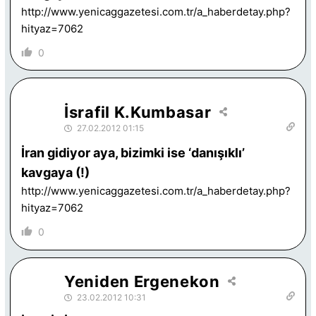
http://www.yenicaggazetesi.com.tr/a_haberdetay.php?
hityaz=7062
0
İsrafil K.Kumbasar
27.02.2012 01:15
İran gidiyor aya, bizimki ise ‘danışıklı’
kavgaya (!)
http://www.yenicaggazetesi.com.tr/a_haberdetay.php?
hityaz=7062
0
Yeniden Ergenekon
23.02.2012 10:31