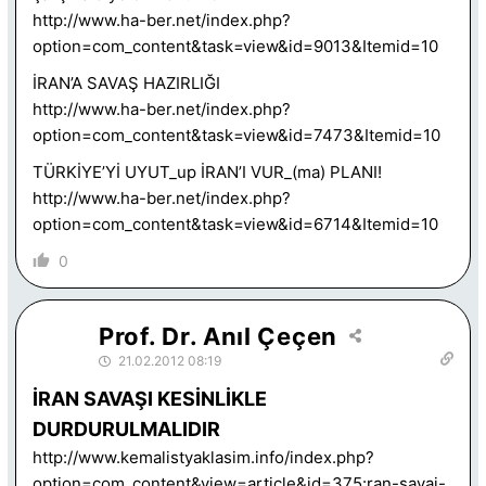
http://www.ha-ber.net/index.php?
option=com_content&task=view&id=9013&Itemid=10
İRAN’A SAVAŞ HAZIRLIĞI
http://www.ha-ber.net/index.php?
option=com_content&task=view&id=7473&Itemid=10
TÜRKİYE’Yİ UYUT_up İRAN’I VUR_(ma) PLANI!
http://www.ha-ber.net/index.php?
option=com_content&task=view&id=6714&Itemid=10
0
Prof. Dr. Anıl Çeçen
21.02.2012 08:19
İRAN SAVAŞI KESİNLİKLE
DURDURULMALIDIR
http://www.kemalistyaklasim.info/index.php?
option=com_content&view=article&id=375:ran-savai-