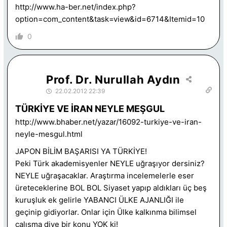
http://www.ha-ber.net/index.php?
option=com_content&task=view&id=6714&Itemid=10
0
Prof. Dr. Nurullah Aydın
22.02.2012 22:39
TÜRKİYE VE İRAN NEYLE MEŞGUL
http://www.bhaber.net/yazar/16092-turkiye-ve-iran-
neyle-mesgul.html
JAPON BİLİM BAŞARISI YA TÜRKİYE!
Peki Türk akademisyenler NEYLE uğraşıyor dersiniz?
NEYLE uğraşacaklar. Araştırma incelemelerle eser
üreteceklerine BOL BOL Siyaset yapıp aldıkları üç beş
kuruşluk ek gelirle YABANCI ÜLKE AJANLIĞI ile
geçinip gidiyorlar. Onlar için Ülke kalkınma bilimsel
çalışma diye bir konu YOK ki!