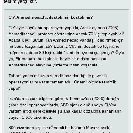
teslimiyetçiliktir.
CIA Ahmedinecad'a destek mi, köstek mi?
CIA öyle büyük bir operasyon yaptı ki, Aralık ayında (2006)
Ahmedinecad'ı protesto gösterisine ancak 70 kişi toplayabildi!
Acaba CIA: "Bütün İran Ahmedinecad yandaşı" dedirtmek için
mi bunu tezgahlamıştı? Bakınız CIA'nın destek ve teşvikine
rağmen sadece 80 kişi katıldı" dedirtmeye mi çalışmıştı? Öyle
ya, Bir mahalle bakkalı bile böyle bir girişim başlatsa
Ahmedinecad aleyhine yüzlerce insan koşacaktı!…
Tahran yönetimi uzun süredir hazırlandığı iç güvenlik
operasyonlarını yazın tamamladı.. Önemli ölçüde temizlik
yaptı!?
İran'dan ulaşan bilgilere göre, 5 Temmuz'da (2006) doruğa
çıkan özel operasyonlarda, ABD ajanı olduğu veya CIA'ya
yardım ettiği gerekçesiyle şu ana kadar gözaltına alınanların
sayısı, 1.500 civarında.
300 civarında kişi ise (Önemli bir bölümü Musevi asıllı)