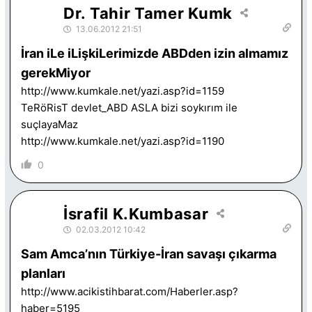
Dr. Tahir Tamer Kumk
13.06.2012 21:51
İran iLe iLişkiLerimizde ABDden izin almamız
gerekMiyor
http://www.kumkale.net/yazi.asp?id=1159
TeRöRisT devlet_ABD ASLA bizi soykırım ile
suçlayaMaz
http://www.kumkale.net/yazi.asp?id=1190
0
İsrafil K.Kumbasar
02.03.2012 10:42
Sam Amca’nın Türkiye-İran savaşı çıkarma
planları
http://www.acikistihbarat.com/Haberler.asp?
haber=5195