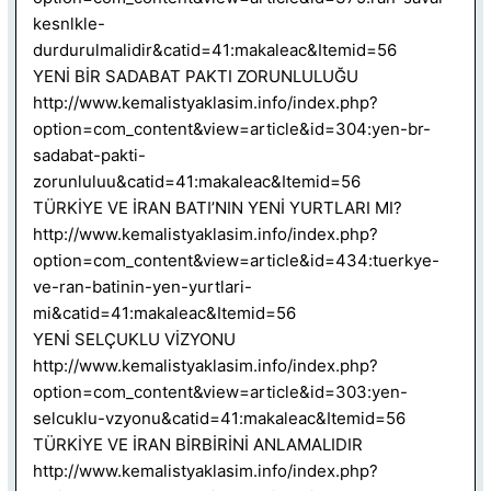
kesnlkle-
durdurulmalidir&catid=41:makaleac&Itemid=56
YENİ BİR SADABAT PAKTI ZORUNLULUĞU
http://www.kemalistyaklasim.info/index.php?
option=com_content&view=article&id=304:yen-br-
sadabat-pakti-
zorunluluu&catid=41:makaleac&Itemid=56
TÜRKİYE VE İRAN BATI’NIN YENİ YURTLARI MI?
http://www.kemalistyaklasim.info/index.php?
option=com_content&view=article&id=434:tuerkye-
ve-ran-batinin-yen-yurtlari-
mi&catid=41:makaleac&Itemid=56
YENİ SELÇUKLU VİZYONU
http://www.kemalistyaklasim.info/index.php?
option=com_content&view=article&id=303:yen-
selcuklu-vzyonu&catid=41:makaleac&Itemid=56
TÜRKİYE VE İRAN BİRBİRİNİ ANLAMALIDIR
http://www.kemalistyaklasim.info/index.php?