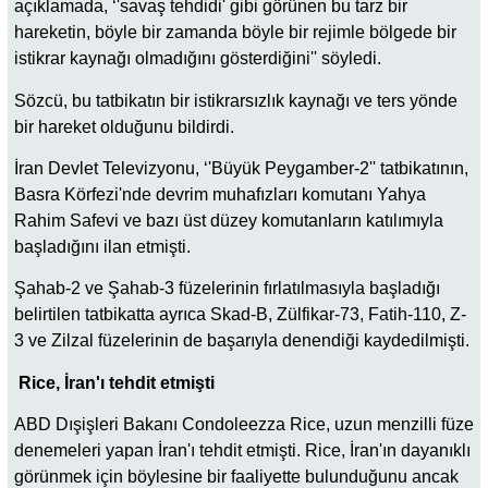
açıklamada, ‘'savaş tehdidi' gibi görünen bu tarz bir
hareketin, böyle bir zamanda böyle bir rejimle bölgede bir
istikrar kaynağı olmadığını gösterdiğini'' söyledi.
Sözcü, bu tatbikatın bir istikrarsızlık kaynağı ve ters yönde
bir hareket olduğunu bildirdi.
İran Devlet Televizyonu, ‘'Büyük Peygamber-2'' tatbikatının,
Basra Körfezi'nde devrim muhafızları komutanı Yahya
Rahim Safevi ve bazı üst düzey komutanların katılımıyla
başladığını ilan etmişti.
Şahab-2 ve Şahab-3 füzelerinin fırlatılmasıyla başladığı
belirtilen tatbikatta ayrıca Skad-B, Zülfikar-73, Fatih-110, Z-
3 ve Zilzal füzelerinin de başarıyla denendiği kaydedilmişti.
Rice, İran'ı tehdit etmişti
ABD Dışişleri Bakanı Condoleezza Rice, uzun menzilli füze
denemeleri yapan İran'ı tehdit etmişti. Rice, İran'ın dayanıklı
görünmek için böylesine bir faaliyette bulunduğunu ancak