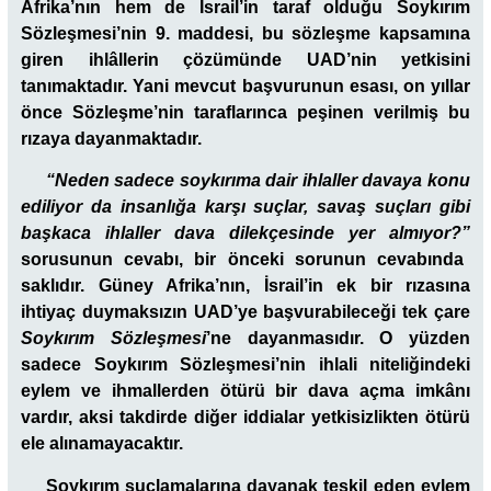
Afrika’nın hem de İsrail’in taraf olduğu Soykırım
Sözleşmesi’nin 9. maddesi, bu sözleşme kapsamına
giren ihlâllerin çözümünde UAD’nin yetkisini
tanımaktadır. Yani mevcut başvurunun esası, on yıllar
önce Sözleşme’nin taraflarınca peşinen verilmiş bu
rızaya dayanmaktadır.
“Neden sadece soykırıma dair ihlaller davaya konu
ediliyor da insanlığa karşı suçlar, savaş suçları gibi
başkaca ihlaller dava dilekçesinde yer almıyor?”
sorusunun cevabı, bir önceki sorunun cevabında
saklıdır. Güney Afrika’nın, İsrail’in ek bir rızasına
ihtiyaç duymaksızın UAD’ye başvurabileceği tek çare
Soykırım Sözleşmesi
’ne dayanmasıdır. O yüzden
sadece Soykırım Sözleşmesi’nin ihlali niteliğindeki
eylem ve ihmallerden ötürü bir dava açma imkânı
vardır, aksi takdirde diğer iddialar yetkisizlikten ötürü
ele alınamayacaktır.
Soykırım suçlamalarına dayanak teşkil eden eylem