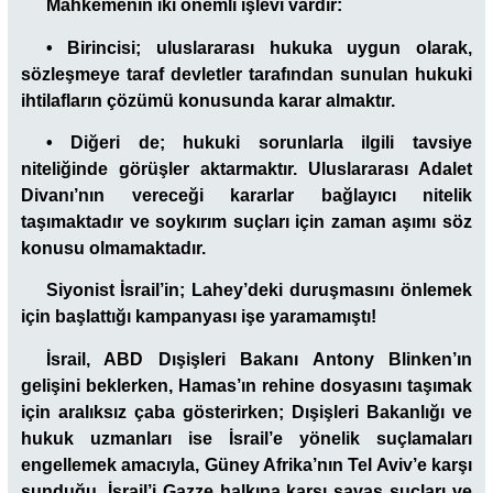
Mahkemenin iki önemli işlevi vardır:
•
Birincisi; uluslararası hukuka uygun olarak,
sözleşmeye taraf devletler tarafından sunulan hukuki
ihtilafların çözümü konusunda karar almaktır.
•
Diğeri de; hukuki sorunlarla ilgili tavsiye
niteliğinde görüşler aktarmaktır. Uluslararası Adalet
Divanı’nın vereceği kararlar bağlayıcı nitelik
taşımaktadır ve soykırım suçları için zaman aşımı söz
konusu olmamaktadır.
Siyonist İsrail’in; Lahey’deki duruşmasını önlemek
için başlattığı kampanyası işe yaramamıştı!
İsrail, ABD Dışişleri Bakanı Antony Blinken’ın
gelişini beklerken, Hamas’ın rehine dosyasını taşımak
için aralıksız çaba gösterirken; Dışişleri Bakanlığı ve
hukuk uzmanları ise İsrail’e yönelik suçlamaları
engellemek amacıyla, Güney Afrika’nın Tel Aviv’e karşı
sunduğu, İsrail’i Gazze halkına karşı savaş suçları ve