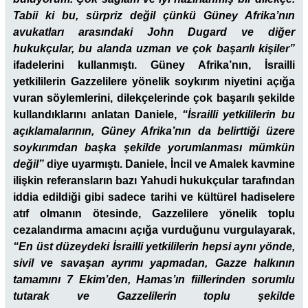
Tabii ki bu, sürpriz değil çünkü Güney Afrika’nın
avukatları arasındaki John Dugard ve diğer
hukukçular, bu alanda uzman ve çok başarılı kişiler”
ifadelerini kullanmıştı. Güney Afrika’nın, İsrailli
yetkililerin Gazzelilere yönelik soykırım niyetini açığa
vuran söylemlerini, dilekçelerinde çok başarılı şekilde
kullandıklarını anlatan Daniele,
“İsrailli yetkililerin bu
açıklamalarının, Güney Afrika’nın da belirttiği üzere
soykırımdan başka şekilde yorumlanması mümkün
değil”
diye uyarmıştı. Daniele, İncil ve Amalek kavmine
ilişkin referansların bazı Yahudi hukukçular tarafından
iddia edildiği gibi sadece tarihi ve kültürel hadiselere
atıf olmanın ötesinde, Gazzelilere yönelik toplu
cezalandırma amacını açığa vurduğunu vurgulayarak,
“En üst düzeydeki İsrailli yetkililerin hepsi aynı yönde,
sivil ve savaşan ayrımı yapmadan, Gazze halkının
tamamını 7 Ekim’den, Hamas’ın fiillerinden sorumlu
tutarak ve Gazzelilerin toplu şekilde