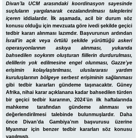
Divan’la UCM arasındaki koordinasyon sayesinde
suçluların yargılanarak cezalandırılması taleplerini
içeren
iddialardır
. İlk aşamada, acil bir durum söz
konusu olduğu için mevzuata göre ivedi şekilde geçici
tedbir kararı alınması lazımdır. Başvurunun ardından
İsrail’in açık veya örtülü şekilde yürüttüğü askeri
operasyonlarının askıya alınması, yukarıda
bahsedilen soykırım oluşturan fiillerin durdurulması,
delillerin yok edilmesine engel olunması, Gazze’ye
erişimin kolaylaştırılması, uluslararası yardım
kuruluşlarının bölgeye serbest erişiminin sağlanması
gibi tedbir kararları gündeme taşınacaktır. Güney
Afrika, nihai karar açıklanana kadar bahsedilen türden
bir geçici tedbir kararının, 2024’ün ilk haftalarında
mahkeme tarafından gündeme alınması ve
değerlendirilmesi talebinde bulunmuşlardır. Daha
önce Divan’da Gambiya’nın başvurusu üzerine
Myanmar için benzer tedbir kararları söz konusu
yapılmıştı.