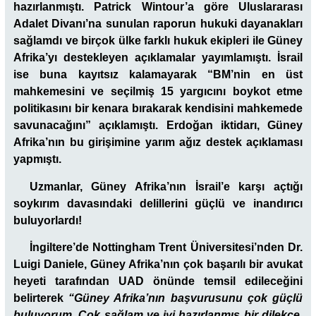
hazırlanmıştı. Patrick Wintour’a göre Uluslararası
Adalet Divanı’na sunulan raporun hukuki dayanakları
sağlamdı ve birçok ülke farklı hukuk ekipleri ile Güney
Afrika’yı destekleyen açıklamalar yayımlamıştı. İsrail
ise buna kayıtsız kalamayarak “BM’nin en üst
mahkemesini ve seçilmiş 15 yargıcını boykot etme
politikasını bir kenara bırakarak kendisini mahkemede
savunacağını” açıklamıştı. Erdoğan iktidarı, Güney
Afrika’nın bu girişimine yarım ağız destek açıklaması
yapmıştı.
Uzmanlar, Güney Afrika’nın İsrail’e karşı açtığı
soykırım davasındaki delillerini güçlü ve inandırıcı
buluyorlardı!
İngiltere’de Nottingham Trent Üniversitesi’nden Dr.
Luigi Daniele, Güney Afrika’nın çok başarılı bir avukat
heyeti tarafından UAD önünde temsil edileceğini
belirterek
“Güney Afrika’nın başvurusunu çok güçlü
buluyorum. Çok sağlam ve iyi hazırlanmış bir dilekçe.