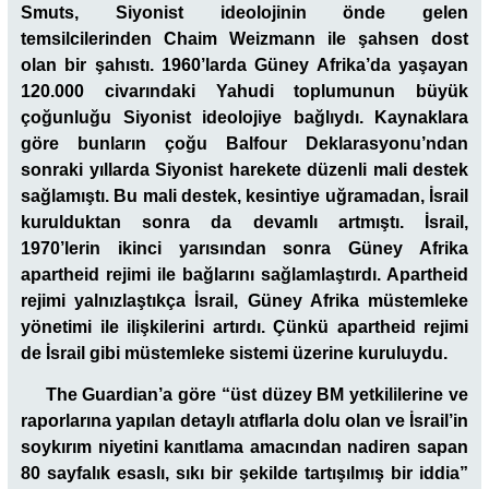
Smuts, Siyonist ideolojinin önde gelen
temsilcilerinden Chaim Weizmann ile şahsen dost
olan bir şahıstı. 1960’larda Güney Afrika’da yaşayan
120.000 civarındaki Yahudi toplumunun büyük
çoğunluğu Siyonist ideolojiye bağlıydı. Kaynaklara
göre bunların çoğu Balfour Deklarasyonu’ndan
sonraki yıllarda Siyonist harekete düzenli mali destek
sağlamıştı. Bu mali destek, kesintiye uğramadan, İsrail
kurulduktan sonra da devamlı artmıştı. İsrail,
1970’lerin ikinci yarısından sonra Güney Afrika
apartheid rejimi ile bağlarını sağlamlaştırdı. Apartheid
rejimi yalnızlaştıkça İsrail, Güney Afrika müstemleke
yönetimi ile ilişkilerini artırdı. Çünkü apartheid rejimi
de İsrail gibi müstemleke sistemi üzerine kuruluydu.
The Guardian’a göre “üst düzey BM yetkililerine ve
raporlarına yapılan detaylı atıflarla dolu olan ve İsrail’in
soykırım niyetini kanıtlama amacından nadiren sapan
80 sayfalık esaslı, sıkı bir şekilde tartışılmış bir iddia”