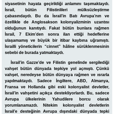
siyasetinin hayata geçirildiği anlamını taşımaktaydı.
İsrail, bütün Filistinlileri mülksüzleştirme
çabasındaydı. Bu da İsrail’in Batı Avrupa’nın ve
özellikle de Anglosakson kolonyalizminin uzantısı
olduğunun kanıtıydı. Fakat bütün bunlara rağmen
İsrail, 7 Ekim’den sonra ilan ettiği hedeflerine
ulaşamamış ve büyük bir itibar kaybına uğramıştı.
İsrailli yöneticilerin “cinnet” hâline sürüklenmesinin
sebebi de burada yatmaktaydı.
İsrail’in Gazze’de ve Filistin genelinde sergilediği
vahşet bütün dünyada tepkiye yol açmıştı. Çünkü
vahşet, neredeyse bütün dünyaya rağmen ve ısrarla
yapılmaktaydı. Sadece İngiltere, ABD, Almanya,
Fransa ve Hollanda gibi eski kolonyalist devletler,
İsrail’in vahşetini açıkça destekliyorlardı. Bu, sadece
Avrupa ülkelerinin Yahudilere borcu olarak
yorumlanamazdı. Nitekim kolonyalist devletlerin
İsrail’e desteğinin Avrupa dışındaki dünyada tepki