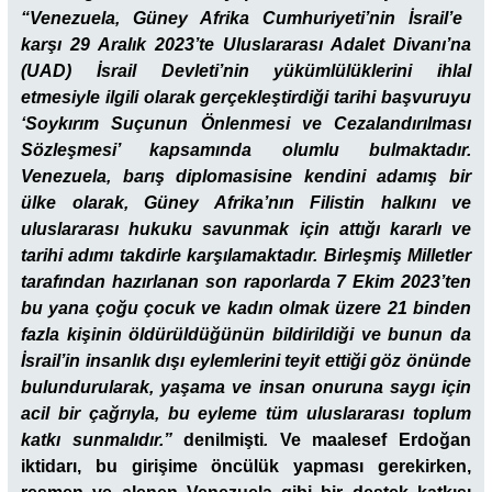
“Venezuela, Güney Afrika Cumhuriyeti’nin İsrail’e
karşı 29 Aralık 2023’te Uluslararası Adalet Divanı’na
(UAD) İsrail Devleti’nin yükümlülüklerini ihlal
etmesiyle ilgili olarak gerçekleştirdiği tarihi başvuruyu
‘Soykırım Suçunun Önlenmesi ve Cezalandırılması
Sözleşmesi’ kapsamında olumlu bulmaktadır.
Venezuela, barış diplomasisine kendini adamış bir
ülke olarak, Güney Afrika’nın Filistin halkını ve
uluslararası hukuku savunmak için attığı kararlı ve
tarihi adımı takdirle karşılamaktadır. Birleşmiş Milletler
tarafından hazırlanan son raporlarda 7 Ekim 2023’ten
bu yana çoğu çocuk ve kadın olmak üzere 21 binden
fazla kişinin öldürüldüğünün bildirildiği ve bunun da
İsrail’in insanlık dışı eylemlerini teyit ettiği göz önünde
bulundurularak, yaşama ve insan onuruna saygı için
acil bir çağrıyla, bu eyleme tüm uluslararası toplum
katkı sunmalıdır.”
denilmişti
.
Ve maalesef Erdoğan
iktidarı, bu girişime öncülük yapması gerekirken,