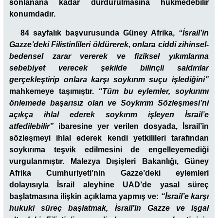
sonlanana kadar durdurulmasına hükmedebilir
konumdadır.
84 sayfalık başvurusunda Güney Afrika,
“İsrail’in
Gazze’deki Filistinlileri öldürerek, onlara ciddi zihinsel-
bedensel zarar vererek ve fiziksel yıkımlarına
sebebiyet verecek
şekilde bilinçli saldırılar
gerçekleştirip onlara karşı soykırım suçu işlediğini”
mahkemeye taşımıştır.
“Tüm bu eylemler, soykırımı
önlemede başarısız olan ve Soykırım Sözleşmesi’ni
açıkça ihlal ederek soykırım işleyen İsrail’e
atfedilebilir”
ibaresine yer verilen dosyada, İsrail’in
sözleşmeyi ihlal ederek kendi yetkilileri tarafından
soykırıma teşvik edilmesini de engelleyemediği
vurgulanmıştır. Malezya Dışişleri Bakanlığı, Güney
Afrika Cumhuriyeti’nin Gazze’deki eylemleri
dolayısıyla İsrail aleyhine UAD’de yasal süreç
başlatmasına ilişkin açıklama yapmış ve:
“İsrail’e karşı
hukuki süreç başlatmak, İsrail’in Gazze ve işgal