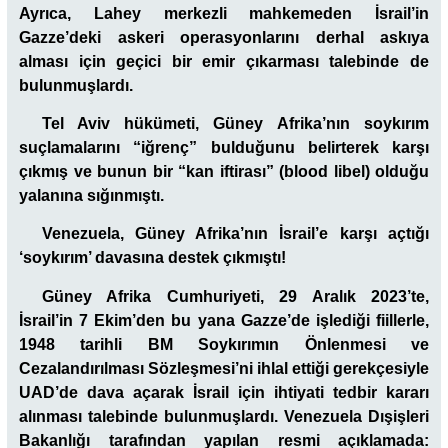
Ayrıca, Lahey merkezli mahkemeden İsrail’in
Gazze’deki askeri operasyonlarını derhal askıya
alması için geçici bir emir çıkarması talebinde de
bulunmuşlardı.
Tel Aviv hüküm
eti,
Güney Afrika’nın soykırım
suçlamalarını “iğrenç” bulduğunu belirterek karşı
çıkmış ve bunun bir “kan iftirası” (blood libel) olduğu
yalanına sığınmıştı.
Venezuela,
Güney Afrika’nın İsrail’e karşı açtığı
‘soykırım’ davasına destek çıkmıştı!
Güney Afrika Cumhuriyeti, 29 Aralık 2023’te,
İsrail’in 7 Ekim’den bu yana Gazze’de işlediği fiillerle,
1948 tarihli BM Soykırımın Önlenmesi ve
Cezalandırılması Sözleşmesi’ni ihlal ettiği gerekçesiyle
UAD’de dava açarak İsrail için ihtiyati tedbir kararı
alınması talebinde bulunmuşlardı.
Venezuela
Dışişleri
Bakanlığı tarafından yapılan resmi açıklamada: