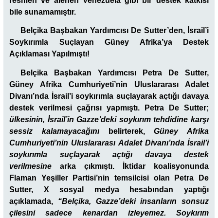
resmen ve alenen Venezuela gibi bir destek katkısı
bile sunamamıştır.
Belçika Başbakan Yardımcısı De Sutter’den, İsrail’i
Soykırımla Suçlayan Güney Afrika’ya Destek
Açıklaması Yapılmıştı!
Belçika Başbakan Yardımcısı Petra De Sutter,
Güney Afrika Cumhuriyeti’nin Uluslararası Adalet
Divanı’nda İsrail’i soykırımla suçlayarak açtığı davaya
destek verilmesi çağrısı yapmıştı. Petra De Sutter;
ülkesinin, İsrail’in Gazze’deki soykırım tehdidine karşı
sessiz kalamayacağını
belirterek,
Güney Afrika
Cumhuriyeti’nin Uluslararası Adalet Divanı’nda İsrail’i
soykırımla suçlayarak açtığı davaya destek
verilmesine
arka çıkmıştı. İktidar koalisyonunda
Flaman Yeşiller Partisi’nin temsilcisi olan Petra De
Sutter, X sosyal medya hesabından yaptığı
açıklamada,
“Belçika, Gazze’deki insanların sonsuz
çilesini sadece kenardan izleyemez. Soykırım