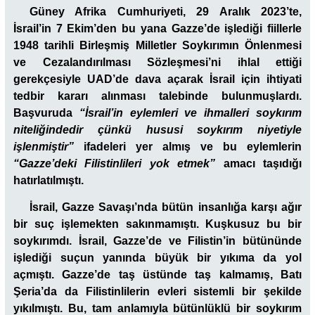
Güney Afrika Cumhuriyeti, 29 Aralık 2023’te,
İsrail’in 7 Ekim’den bu yana Gazze’de işlediği fiillerle
1948 tarihli Birleşmiş Milletler Soykırımın Önlenmesi
ve Cezalandırılması Sözleşmesi’ni ihlal ettiği
gerekçesiyle UAD’de dava açarak İsrail için ihtiyati
tedbir kararı alınması talebinde bulunmuşlardı.
Başvuruda
“İsrail’in eylemleri ve ihmalleri soykırım
niteliğindedir çünkü hususi soykırım niyetiyle
işlenmiştir”
ifadeleri yer almış ve bu eylemlerin
“Gazze’deki Filistinlileri yok etmek”
amacı taşıdığı
hatırlatılmıştı.
İsrail, Gazze Savaşı’nda bütün insanlığa karşı ağır
bir suç işlemekten sakınmamıştı. Kuşkusuz bu bir
soykırımdı. İsrail, Gazze’de ve Filistin’in bütününde
işlediği suçun yanında büyük bir yıkıma da yol
açmıştı. Gazze’de taş üstünde taş kalmamış, Batı
Şeria’da da Filistinlilerin evleri sistemli bir şekilde
yıkılmıştı. Bu, tam anlamıyla bütünlüklü bir soykırım