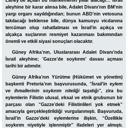
Lahey’de açılan bu mahkemenin yıllar alacağı… İsrail
aleyhine bir karar alınsa bile, Adalet Divanı’nın BM’nin
yargı organı sayıldığından; bunun ABD’nin vetosuna
takılacağı beklense bile, dünya kamuoyu vicdanına
tercüman olup rahatlatması ve İsrail’in açıkça ve
alçakça suçlarının resmiyet kazanması bakımından
önemli ve etkili siyasi sonuçları olacaktır.
Güney Afrika’nın, Uluslararası Adalet Divanı’nda
İsrail aleyhine; ‘Gazze’de soykırım’ davası açması
tarihi bir adımdır.
Güney Afrika’nın Yürütme (Hükümet ve yönetim)
başkenti Pretoria’nın başvurusunda,
“İsrail’in eylem
ve ihmallerinin soykırım niteliği taşıdığı”
, zira bu
eylemlerin Filistin ulusal, ırksal ve etnik grubunun bir
parçası olan “Gazze’deki Filistinlileri yok etmek”
amacıyla gerçekleştirildiği vurgulanmıştı. Başvuruda,
İsrail’in Gazze’deki eylemlerine ilişkin, “Özellikle
soykırım niyetiyle işlenmiştir” ifadeleri yer almıştı.