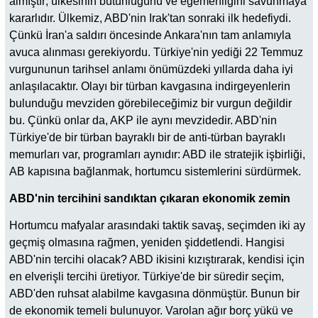
almıştır; ülkesinin bütünlüğünü ve egemenliğini savunmaya
kararlıdır. Ülkemiz, ABD'nin Irak'tan sonraki ilk hedefiydi.
Çünkü İran'a saldırı öncesinde Ankara'nın tam anlamıyla
avuca alınması gerekiyordu. Türkiye'nin yediği 22 Temmuz
vurgununun tarihsel anlamı önümüzdeki yıllarda daha iyi
anlaşılacaktır. Olayı bir türban kavgasına indirgeyenlerin
bulunduğu mevziden görebileceğimiz bir vurgun değildir
bu. Çünkü onlar da, AKP ile aynı mevzidedir. ABD'nin
Türkiye'de bir türban bayraklı bir de anti-türban bayraklı
memurları var, programları aynıdır: ABD ile stratejik işbirliği,
AB kapısına bağlanmak, hortumcu sistemlerini sürdürmek.
ABD'nin tercihini sandıktan çıkaran ekonomik zemin
Hortumcu mafyalar arasındaki taktik savaş, seçimden iki ay
geçmiş olmasına rağmen, yeniden şiddetlendi. Hangisi
ABD'nin tercihi olacak? ABD ikisini kızıştırarak, kendisi için
en elverişli tercihi üretiyor. Türkiye'de bir süredir seçim,
ABD'den ruhsat alabilme kavgasına dönmüştür. Bunun bir
de ekonomik temeli bulunuyor. Varolan ağır borç yükü ve