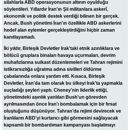
silahlarla ABD operasyonunun altının oyulduğu
söylentileri. Yıllardır İran'ın Şii militanlara askerî,
ekonomik ve politik destek verdiği bilinen bir gerçek.
Ancak, Bush yönetimi İran'ın özellikle ABD askerlerini
hedef alan eylemler gerçekleştirdiğini hiçbir zaman
kanıtlayamadı.
İki yıldır, Birleşik Devletler Irak'taki etnik azınlıklara ve
bölücü gruplara binaları havaya uçurmaları, devrim
muhafızlarına suikast düzenlemeleri ve Tahran rejimini
istikrarsızlığa uğratma adına sivilleri öldürme
çabalarında onlara yardım etti. Kısaca, Birleşik
Devletler, İran'da tam olarak bu ülkeyi Irak'ta yapmakla
suçladığı şeyleri yaptı. Cheney'nin liderlik ettiği,
yönetimdeki aşırılık yanlıları Bush'un görevden
ayrılmasından önce İran'ı bombalamak için bir fırsat
oluştuğunu düşünüyor. Tahran'da rejimi devirecek ve
İranlıların ABD'yi kurtarıcı gibi görmesini sağlayacak
kapsamlı bir bombardıman kampanyası başlatmayı