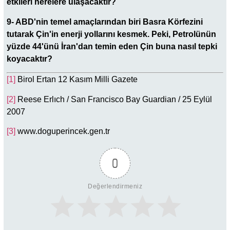
etkileri nerelere ulaşacaktır?
9- ABD'nin temel amaçlarından biri Basra Körfezini
tutarak Çin'in enerji yollarını kesmek. Peki, Petrolünün
yüzde 44'ünü İran'dan temin eden Çin buna nasıl tepki
koyacaktır?
[1]
Birol Ertan 12 Kasım Milli Gazete
[2]
Reese Erlıch / San Francisco Bay Guardian / 25 Eylül
2007
[3]
www.doguperincek.gen.tr
0
Değerlendirmeniz