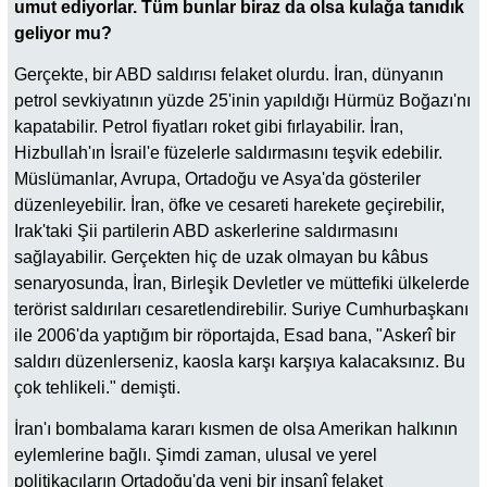
umut ediyorlar. Tüm bunlar biraz da olsa kulağa tanıdık
geliyor mu?
Gerçekte, bir ABD saldırısı felaket olurdu. İran, dünyanın
petrol sevkiyatının yüzde 25'inin yapıldığı Hürmüz Boğazı'nı
kapatabilir. Petrol fiyatları roket gibi fırlayabilir. İran,
Hizbullah'ın İsrail'e füzelerle saldırmasını teşvik edebilir.
Müslümanlar, Avrupa, Ortadoğu ve Asya'da gösteriler
düzenleyebilir. İran, öfke ve cesareti harekete geçirebilir,
Irak'taki Şii partilerin ABD askerlerine saldırmasını
sağlayabilir. Gerçekten hiç de uzak olmayan bu kâbus
senaryosunda, İran, Birleşik Devletler ve müttefiki ülkelerde
terörist saldırıları cesaretlendirebilir. Suriye Cumhurbaşkanı
ile 2006'da yaptığım bir röportajda, Esad bana, "Askerî bir
saldırı düzenlerseniz, kaosla karşı karşıya kalacaksınız. Bu
çok tehlikeli." demişti.
İran'ı bombalama kararı kısmen de olsa Amerikan halkının
eylemlerine bağlı. Şimdi zaman, ulusal ve yerel
politikacıların Ortadoğu'da yeni bir insanî felaket