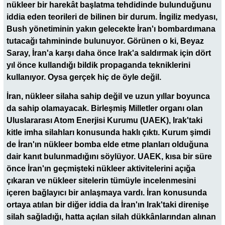
nükleer bir harekât başlatma tehdidinde bulunduğunu
iddia eden teorileri de bilinen bir durum. İngiliz medyası,
Bush yönetiminin yakın gelecekte İran'ı bombardımana
tutacağı tahmininde bulunuyor. Görünen o ki, Beyaz
Saray, İran'a karşı daha önce Irak'a saldırmak için dört
yıl önce kullandığı bildik propaganda tekniklerini
kullanıyor. Oysa gerçek hiç de öyle değil.
İran, nükleer silaha sahip değil ve uzun yıllar boyunca
da sahip olamayacak. Birleşmiş Milletler organı olan
Uluslararası Atom Enerjisi Kurumu (UAEK), Irak'taki
kitle imha silahları konusunda haklı çıktı. Kurum şimdi
de İran'ın nükleer bomba elde etme planları olduğuna
dair kanıt bulunmadığını söylüyor. UAEK, kısa bir süre
önce İran'ın geçmişteki nükleer aktivitelerini açığa
çıkaran ve nükleer sitelerin tümüyle incelenmesini
içeren bağlayıcı bir anlaşmaya vardı. İran konusunda
ortaya atılan bir diğer iddia da İran'ın Irak'taki direnişe
silah sağladığı, hatta açılan silah dükkânlarından alınan