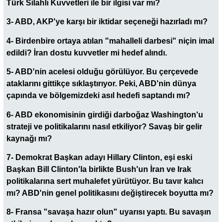
Türk Silahlı Kuvvetleri ile bir ilgisi var mı?
3- ABD, AKP'ye karşı bir iktidar seçeneği hazırladı mı?
4- Birdenbire ortaya atılan "mahalleli darbesi" niçin imal
edildi? İran dostu kuvvetler mi hedef alındı.
5- ABD'nin acelesi olduğu görülüyor. Bu çerçevede
ataklarını gittikçe sıklaştırıyor. Peki, ABD'nin dünya
çapında ve bölgemizdeki asıl hedefi saptandı mı?
6- ABD ekonomisinin girdiği darboğaz Washington'u
strateji ve politikalarını nasıl etkiliyor? Savaş bir gelir
kaynağı mı?
7- Demokrat Başkan adayı Hillary Clinton, eşi eski
Başkan Bill Clinton'la birlikte Bush'un İran ve Irak
politikalarına sert muhalefet yürütüyor. Bu tavır kalıcı
mı? ABD'nin genel politikasını değiştirecek boyutta mı?
8- Fransa "savaşa hazır olun" uyarısı yaptı. Bu savaşın