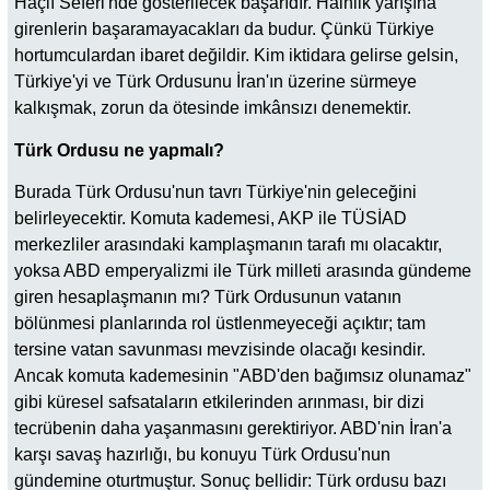
Haçlı Seferi'nde gösterilecek başarıdır. Hainlik yarışına
girenlerin başaramayacakları da budur. Çünkü Türkiye
hortumculardan ibaret değildir. Kim iktidara gelirse gelsin,
Türkiye'yi ve Türk Ordusunu İran'ın üzerine sürmeye
kalkışmak, zorun da ötesinde imkânsızı denemektir.
Türk Ordusu ne yapmalı?
Burada Türk Ordusu'nun tavrı Türkiye'nin geleceğini
belirleyecektir. Komuta kademesi, AKP ile TÜSİAD
merkezliler arasındaki kamplaşmanın tarafı mı olacaktır,
yoksa ABD emperyalizmi ile Türk milleti arasında gündeme
giren hesaplaşmanın mı? Türk Ordusunun vatanın
bölünmesi planlarında rol üstlenmeyeceği açıktır; tam
tersine vatan savunması mevzisinde olacağı kesindir.
Ancak komuta kademesinin "ABD'den bağımsız olunamaz"
gibi küresel safsataların etkilerinden arınması, bir dizi
tecrübenin daha yaşanmasını gerektiriyor. ABD'nin İran'a
karşı savaş hazırlığı, bu konuyu Türk Ordusu'nun
gündemine oturtmuştur. Sonuç bellidir: Türk ordusu bazı