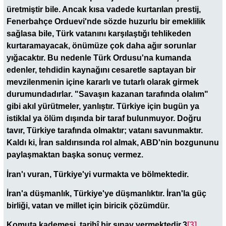
üretmiştir bile. Ancak kısa vadede kurtarılan prestij,
Fenerbahçe Orduevi'nde sözde huzurlu bir emeklilik
sağlasa bile, Türk vatanını karşılaştığı tehlikeden
kurtaramayacak, önümüze çok daha ağır sorunlar
yığacaktır. Bu nedenle Türk Ordusu'na kumanda
edenler, tehdidin kaynağını cesaretle saptayan bir
mevzilenmenin içine kararlı ve tutarlı olarak girmek
durumundadırlar. "Savaşın kazanan tarafında olalım"
gibi akıl yürütmeler, yanlıştır. Türkiye için bugün ya
istiklal ya ölüm dışında bir taraf bulunmuyor. Doğru
tavır, Türkiye tarafında olmaktır; vatanı savunmaktır.
Kaldı ki, İran saldırısında rol almak, ABD'nin bozgununu
paylaşmaktan başka sonuç vermez.
İran'ı vuran, Türkiye'yi vurmakta ve bölmektedir.
İran'a düşmanlık, Türkiye'ye düşmanlıktır. İran'la güç
birliği, vatan ve millet için biricik çözümdür.
Komuta kademesi, tarihî bir sınav vermektedir.3
[3]