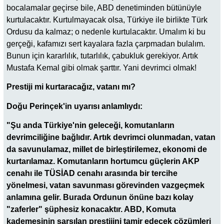
bocalamalar geçirse bile, ABD denetiminden bütünüyle
kurtulacaktır. Kurtulmayacak olsa, Türkiye ile birlikte Türk
Ordusu da kalmaz; o nedenle kurtulacaktır. Umalım ki bu
gerçeği, kafamızı sert kayalara fazla çarpmadan bulalım.
Bunun için kararlılık, tutarlılık, çabukluk gerekiyor. Artık
Mustafa Kemal gibi olmak şarttır. Yani devrimci olmak!
Prestiji mi kurtaracağız, vatanı mı?
Doğu Perinçek'in uyarısı anlamlıydı:
"Şu anda Türkiye'nin geleceği, komutanların
devrimciliğine bağlıdır. Artık devrimci olunmadan, vatan
da savunulamaz, millet de birleştirilemez, ekonomi de
kurtarılamaz. Komutanların hortumcu güçlerin AKP
cenahı ile TÜSİAD cenahı arasında bir tercihe
yönelmesi, vatan savunması görevinden vazgeçmek
anlamına gelir. Burada Ordunun önüne bazı kolay
"zaferler" şüphesiz konacaktır. ABD, Komuta
kademesinin sarsılan prestijini tamir edecek çözümleri