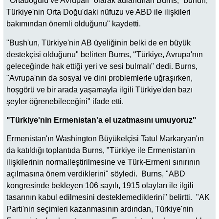
‘'Ortadoğulu ve Avrupalı'' olarak adlandıran Burns, "bunun,
Türkiye'nin Orta Doğu'daki nüfuzu ve ABD ile ilişkileri
bakımından önemli olduğunu" kaydetti.
"Bush'un, Türkiye'nin AB üyeliğinin belki de en büyük
destekçisi olduğunu" belirten Burns, ‘'Türkiye, Avrupa'nın
geleceğinde hak ettiği yeri ve sesi bulmalı'' dedi. Burns,
"Avrupa'nın da sosyal ve dini problemlerle uğraşırken,
hoşgörü ve bir arada yaşamayla ilgili Türkiye'den bazı
şeyler öğrenebileceğini" ifade etti.
"Türkiye'nin Ermenistan'a el uzatmasını umuyoruz"
Ermenistan'ın Washington Büyükelçisi Tatul Markaryan'ın
da katıldığı toplantıda Burns, "Türkiye ile Ermenistan'ın
ilişkilerinin normalleştirilmesine ve Türk-Ermeni sınırının
açılmasına önem verdiklerini" söyledi. Burns, "ABD
kongresinde bekleyen 106 sayılı, 1915 olayları ile ilgili
tasarının kabul edilmesini desteklemediklerini" belirtti. "AK
Parti'nin seçimleri kazanmasının ardından, Türkiye'nin