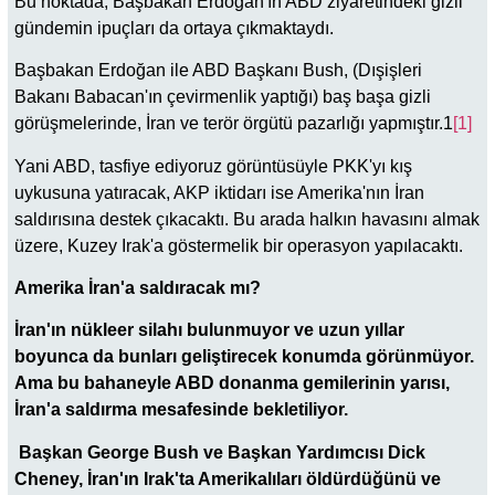
Bu noktada, Başbakan Erdoğan'ın ABD ziyaretindeki gizli
gündemin ipuçları da ortaya çıkmaktaydı.
Başbakan Erdoğan ile ABD Başkanı Bush, (Dışişleri
Bakanı Babacan'ın çevirmenlik yaptığı) baş başa gizli
görüşmelerinde, İran ve terör örgütü pazarlığı yapmıştır.1
[1]
Yani ABD, tasfiye ediyoruz görüntüsüyle PKK'yı kış
uykusuna yatıracak, AKP iktidarı ise Amerika'nın İran
saldırısına destek çıkacaktı. Bu arada halkın havasını almak
üzere, Kuzey Irak'a göstermelik bir operasyon yapılacaktı.
Amerika İran'a saldıracak mı?
İran'ın nükleer silahı bulunmuyor ve uzun yıllar
boyunca da bunları geliştirecek konumda görünmüyor.
Ama bu bahaneyle ABD donanma gemilerinin yarısı,
İran'a saldırma mesafesinde bekletiliyor.
Başkan George Bush ve Başkan Yardımcısı Dick
Cheney, İran'ın Irak'ta Amerikalıları öldürdüğünü ve