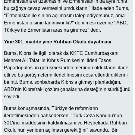
Ermenistan'a el uzatmasını ve Ermenistan'ın da aynı ruhla
bu çağrıya cevap vermesini umduklarını" ifade eden Burns,
‘'Ermenistan ile sınırın açılmasını talep ediyorsunuz, ama
Ermenistan o sınırı tanımıyor ki?'' denilmesi üzerine ‘'ABD,
Türkiye ile Ermenistan arasına giremez'' dedi.
Yine 301. madde yine Ruhban Okulu dayatması
Burns, Kıbrıs ile ilgili olarak da KKTC Cumhurbaşkanı
Mehmet Ali Talat ile Kıbrıs Rum kesimi lideri Tasos
Papadopulos'un görüşmesinden memnun olduklarını ifade
etti ve bu görüşmelerin ilerletilmesini cesaretlendirdiklerini
belirtti. Burns, sonbaharda Kıbrıs'a gitmeyi planladığını,
ABD'nin Kıbrıs'taki çözüm çabalarına desteğinin sürdüğünü
söyledi.
Burns konuşmasında, Türkiye'de reformların
ilerletilmesinden bahsederken, "Türk Ceza Kanunu'nun
301'inci maddesinin kaldırılmasını ve Heybeliada Ruhban
Okulu'nun yeniden açılması gerektiğini" savundu. Bir