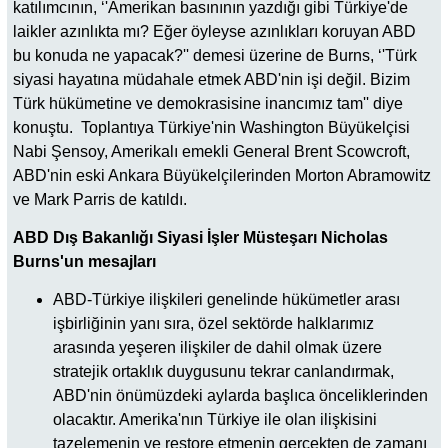
katılımcının, ‘'Amerikan basınının yazdığı gibi Türkiye'de
laikler azınlıkta mı? Eğer öyleyse azınlıkları koruyan ABD
bu konuda ne yapacak?'' demesi üzerine de Burns, ‘'Türk
siyasi hayatına müdahale etmek ABD'nin işi değil. Bizim
Türk hükümetine ve demokrasisine inancımız tam'' diye
konuştu. Toplantıya Türkiye'nin Washington Büyükelçisi
Nabi Şensoy, Amerikalı emekli General Brent Scowcroft,
ABD'nin eski Ankara Büyükelçilerinden Morton Abramowitz
ve Mark Parris de katıldı.
ABD Dış Bakanlığı Siyasi İşler Müsteşarı Nicholas
Burns'un mesajları
ABD-Türkiye ilişkileri genelinde hükümetler arası
işbirliğinin yanı sıra, özel sektörde halklarımız
arasında yeşeren ilişkiler de dahil olmak üzere
stratejik ortaklık duygusunu tekrar canlandırmak,
ABD'nin önümüzdeki aylarda başlıca önceliklerinden
olacaktır. Amerika'nın Türkiye ile olan ilişkisini
tazelemenin ve restore etmenin gerçekten de zamanı