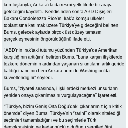
kuruluşlarıyla, Ankara'da da resmi yetkililerle bir araya
geleceğini kaydetti. Kendisinden sonra ABD Dışişleri
Bakanı Condoleezza Rice'ın, Irak'a komşu ülkeler
toplantısına katılmak üzere Türkiye'ye gideceğini belirten
Burns, gelecek aylarda birçok üst düzey temasın
gerçekleşmesinin öngörüldüğünü ifade etti.
"ABD'nin Irak'taki tutumu yüzünden Türkiye'de Amerikan
karşıtlığının arttığını" belirten Burns, "buna karşın ilişkilerde
tezkere döneminin ardından yaşanan sıkıntıların artık geride
kaldığı inancının hem Ankara hem de Washington'da
kuvvetlendiğini" söyledi.
Burns, "ziyareti sırasında, ilişkilerdeki merkezi unsurların
yeniden ortaya çıkarılmasını vurgulayacağına" işaret etti.
‘'Türkiye, bizim Geniş Orta Doğu'daki çıkarlarımız için kritik
önemde'' diyen Burns, Türkiye'nin ‘'tarihi'' olarak nitelediği
seçimleri tamamladığını ve bu seçimlerle Türk
demokrasisinin ne kadar güçlü olduğunu sergilediğini,