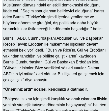
Müslüman dünyasındaki en etkili demokrasisi olduğunu
ifade etti. "Seçim sonuçlarının belirleyici olduğuna" işaret
eden Burns, "Türkiye'nin şimdi içeride yenilenme ve
büyüme dönemine girdiğini, dış politikada daha büyük
sorumluluklar üstleneceği bir dönemin başladığını" belirtti.
Burns, ‘'ABD, Cumhurbaşkanı Abdullah Gül ve Başbakan
Recep Tayyip Erdoğan ile mükemmel ilişkilerin devam
etmesini bekliyor'' dedi. "Bush ve Rice'ın, Gül ve Erdoğan'ı
yakından tanıdığını ve birlikte çalıştıklarını" kaydeden
Burns, Cumhurbaşkanı Gül ve Başbakan Erdoğan için,
‘'Güvenilir isimler. Bize verdikleri sözleri tuttular. Daima
ABD'nin iyi müttefikleri oldular. Bu ilişkileri geliştirmek için
çok çalıştık'' diye konuştu.
"Öneminiz arttı" sözleri, kendimizi aldatmadır.
"Bölgede istikrar için şimdi karşılıklı ve ortak çıkarlara ilişkin
yeni bir stratejik tartışma döneminin başlayacağını" belirten
Burns, "Türkiye'nin Orta Doğu'da çok uzun bir tarihinin