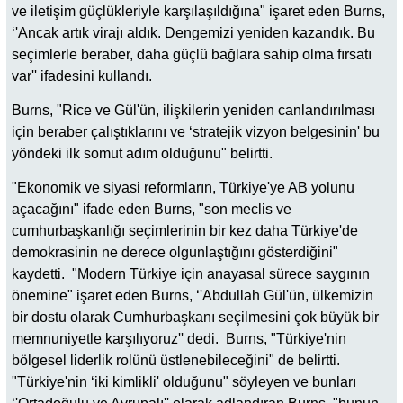
ve iletişim güçlükleriyle karşılaşıldığına" işaret eden Burns,
‘'Ancak artık virajı aldık. Dengemizi yeniden kazandık. Bu
seçimlerle beraber, daha güçlü bağlara sahip olma fırsatı
var'' ifadesini kullandı.
Burns, "Rice ve Gül'ün, ilişkilerin yeniden canlandırılması
için beraber çalıştıklarını ve ‘stratejik vizyon belgesinin' bu
yöndeki ilk somut adım olduğunu" belirtti.
"Ekonomik ve siyasi reformların, Türkiye'ye AB yolunu
açacağını" ifade eden Burns, "son meclis ve
cumhurbaşkanlığı seçimlerinin bir kez daha Türkiye'de
demokrasinin ne derece olgunlaştığını gösterdiğini"
kaydetti. "Modern Türkiye için anayasal sürece saygının
önemine" işaret eden Burns, ‘'Abdullah Gül'ün, ülkemizin
bir dostu olarak Cumhurbaşkanı seçilmesini çok büyük bir
memnuniyetle karşılıyoruz'' dedi. Burns, "Türkiye'nin
bölgesel liderlik rolünü üstlenebileceğini" de belirtti.
"Türkiye'nin ‘iki kimlikli' olduğunu" söyleyen ve bunları