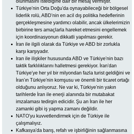
olunmasını istediğine dair bir mesaj vermiştir.
Türkiye'nin Orta Doğu'da oynayabileceği bir bölgesel
liderlik rolü, ABD'nin en acil dış politika hedeflerinin
gerçekleşmesine yardımcı olabilir, ancak ülkelerimizin
birbirine ters amaçlarla hareket etmesini engellemek
için koordinasyonun dikkatli yapılması gerekir.
İran ile ilgili olarak da Türkiye ve ABD bir zorlukla
karşı karşıyadır.
Iran ile ilişkiler hususunda ABD ve Türkiye'nin bazı
taktik farklılıklarını halletmesi gerekiyor. İran'dan
Türkiye'ye her yıl bir milyondan fazla turist geldiğini ve
İran'ın Türkiye'nin komşusu ve önemli bir ticaret ortağı
olduğunu anlıyoruz. Ne var ki, Türkiye'nin yakın
tarihlerde İran ile enerji alanında bir mutabakat
imzalaması tedirgin edicidir. Şu an İran ile her
zamanki gibi iş yapma zamanı değildir.
NATO'yu kuvvetlendirmek için de Türkiye ile
çalışmalıyız.
Kafkasya'da barış, refah ve işbirliğinin sağlanmasına