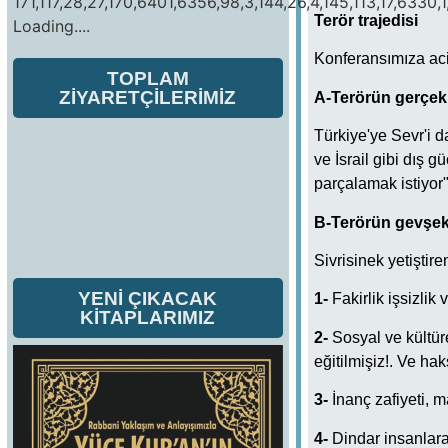
171,117,28,27,170,6401,6356,98,3,144,26,4,145,113,17,6330,1
Terör trajedisi
Loading....
Konferansımıza acil
TOPLAM
ZİYARETÇİLERİMİZ
A-Terörün gerçek 
Türkiye'ye Sevr'i 
ve İsrail gibi dış 
parçalamak istiyor"
B-Terörün gevşek 
Sivrisinek yetiştire
YENİ ÇIKACAK
1-
Fakirlik işsizlik
KİTAPLARIMIZ
2-
Sosyal ve kültüre
eğitilmişiz!. Ve hak
3-
İnanç zafiyeti, m
4-
Dindar insanlara 