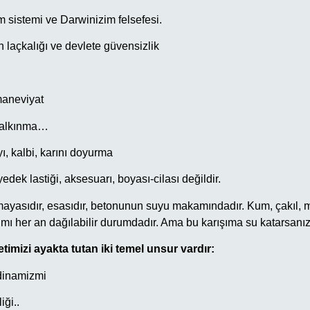
m sistemi ve Darwinizim felsefesi.
 laçkalığı ve devlete güvensizlik
maneviyat
 kalkınma…
ı, kalbi, karını doyurma
yedek lastiği, aksesuarı, boyası-cilası değildir.
 mayasıdır, esasıdır, betonunun suyu makamındadır. Kum, çakıl, 
şımı her an dağılabilir durumdadır. Ama bu karışıma su katarsanız
etimizi ayakta tutan iki temel unsur vardır:
 dinamizmi
iği..