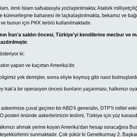
lam, ılımlı İslam safsatasıyla yozlaştırılmakta; Atatürk milliyetçiliğ
 küreselleşme bahanesi ile laçkalaştırılmakta, bekamız ve bağı
 ve bunun için PKK terörü kullanılmaktadır.
'nın İran'a saldırı öncesi, Türkiye'yi kendilerine mecbur v
zdırılmıştır.
steriyor ki:
skın yapan ve kaçırtan Amerika'dır.
bilgimiz yok demişler, sonra eliyle koymuş gibi nasıl bulmuşlard
y Irak'a bir operasyon öncesi bunların yaşanması, halkımızı oy
skerimize çuval geçiren bir ABD'li generalin, DTP'li millet veki
PO posteri önünde askerlerimizin teslimi, Türkiye için yüz karasıdı
lkımızı ahmak yerine koyan Amerika'dan hesap soracağına Bu
teşekkürlerini sunmaktadır. Çok şükür ki Genelkurmay 2. Başka