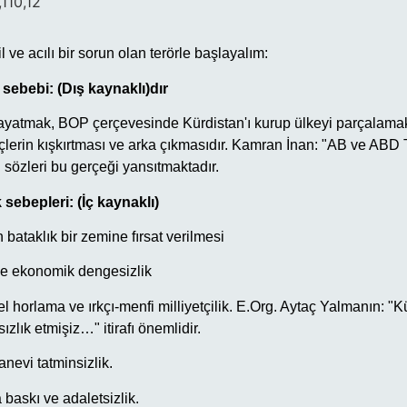
,110,12
 ve acılı bir sorun olan terörle başlayalım:
sebebi: (Dış kaynaklı)dır
dayatmak, BOP çerçevesinde Kürdistan'ı kurup ülkeyi parçalam
güçlerin kışkırtması ve arka çıkmasıdır. Kamran İnan: "AB ve ABD 
 sözleri bu gerçeği yansıtmaktadır.
sebepleri: (İç kaynaklı)
n bataklık bir zemine fırsat verilmesi
 ve ekonomik dengesizlik
l horlama ve ırkçı-menfi milliyetçilik. E.Org. Aytaç Yalmanın: "Kü
sızlık etmişiz…" itirafı önemlidir.
anevi tatminsizlik.
baskı ve adaletsizlik.