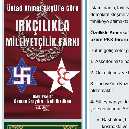
İslam inancı, layt İs
demokratikleşme ve
tehlikeye atılmakta
Özellikle Amerika
üzere PKK terörü a
Bütün gelişmeler gö
1-
Askerlerimize ba
2-
Önce ilgimiz ve 
3-
Türkiye'nin Kuze
aldatmaktır.
4-
Süleymaniye de a
çete reislerinin, A
Başbakan, ha
koşmakta ve 