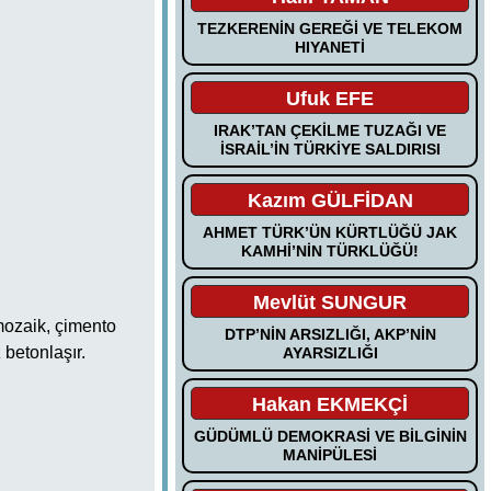
TEZKERENİN GEREĞİ VE TELEKOM
HIYANETİ
Ufuk EFE
IRAK’TAN ÇEKİLME TUZAĞI VE
İSRAİL’İN TÜRKİYE SALDIRISI
Kazım GÜLFİDAN
AHMET TÜRK’ÜN KÜRTLÜĞÜ JAK
KAMHİ’NİN TÜRKLÜĞÜ!
Mevlüt SUNGUR
mozaik, çimento
DTP’NİN ARSIZLIĞI, AKP’NİN
 betonlaşır.
AYARSIZLIĞI
Hakan EKMEKÇİ
GÜDÜMLÜ DEMOKRASİ VE BİLGİNİN
MANİPÜLESİ