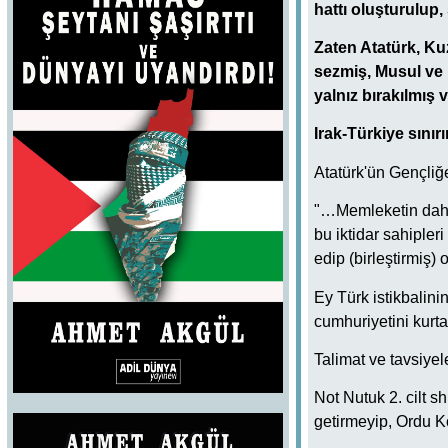
hattı oluşturulup
Zaten Atatürk, Kuz
sezmiş, Musul ve 
yalnız bırakılmış ve
Irak-Türkiye sınır
Atatürk'ün Gençliğ
"…Memleketin dahili
bu iktidar sahipleri
edip (birleştirmiş) ol
Ey Türk istikbalinin
cumhuriyetini kurta
Talimat ve tavsiyel
Not Nutuk 2. cilt 
getirmeyip, Ordu K