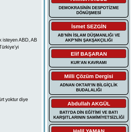
DEMOKRASİNİN DESPOTİZME
DÖNÜŞMESİ
İsmet SEZGİN
AB’NİN İSLAM DÜŞMANLIĞI VE
ak isteyen ABD, AB
AKP’NİN ŞAKŞAKÇILIĞI
Türkiye'yi
Elif BAŞARAN
KUR’AN KAVRAMI
Milli Çözüm Dergisi
ADNAN OKTAR’IN BİLGİÇLİK
BUDALALIĞI
rt yoktur diye
Abdullah AKGÜL
BATI’DA DİN EĞİTİMİ VE BATI
KARŞITLARININ SAMİMİYETSİZLİĞİ
Halil YAMAN