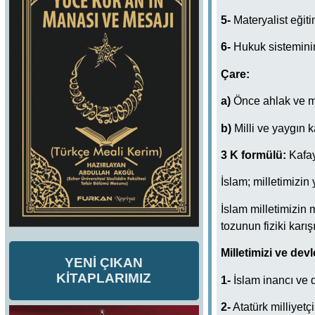
5-
Materyalist eğiti
6-
Hukuk sisteminin
Çare:
a)
Önce ahlak ve 
b)
Milli ve yaygın
3 K formülü:
Kafay
İslam; milletimizin 
İslam milletimizin
tozunun fiziki karı
Milletimizi ve devl
YENİ ÇIKAN
KİTAPLARIMIZ
1-
İslam inancı ve
2-
Atatürk milliyetçil