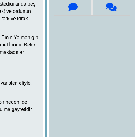
istediği anda beş
zak) ve ordunun
fark ve idrak
t Emin Yalman gibi
smet İnönü, Bekir
maktadırlar.
risleri eliyle,
bir nedeni de;
lma gayretidir.