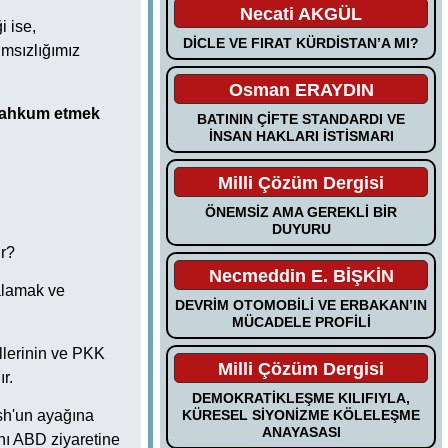
Necati AKGÜL
i ise,
DİCLE VE FIRAT KÜRDİSTAN’A MI?
msızlığımız
Osman ERAYDIN
e mahkum etmek
BATININ ÇİFTE STANDARDI VE
İNSAN HAKLARI İSTİSMARI
Milli Çözüm Dergisi
ÖNEMSİZ AMA GEREKLİ BİR
DUYURU
ır?
Necmeddin E. BİŞKİN
alamak ve
DEVRİM OTOMOBİLİ VE ERBAKAN’IN
MÜCADELE PROFİLİ
llerinin ve PKK
Milli Çözüm Dergisi
r.
DEMOKRATİKLEŞME KILIFIYLA,
KÜRESEL SİYONİZME KÖLELEŞME
sh'un ayağına
ANAYASASI
nı ABD ziyaretine