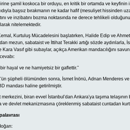
rine şamil koskoca bir orduyu, en kritik bir ortamda ve keyfinin 
 kâğıdıyla başsız bırakmanın ne kadar hafif (mesuliyet hissinden u
ını ve inzibatını bozma noktasında ne derece tehlikeli olduğunu 
larak nitelemektedir.
emal, Kurtuluş Mücadelesini başlatırken, Halide Edip ve Ahme
an mezun, sabataist ve İttihat Terakki artığı sözde aydınlarla, İ
e Kara Vasıf gibi subaylar, açıkça Amerikan mandacılığını savun
 cevabı:
ir hayal ve ne hamiyetsiz bir gaflettir."
rk'ün şüpheli ölümünden sonra, İsmet İnönü, Adnan Menderes ve va
BD mandası haline getirilmiştir.
merkezini, biran evvel İstanbul'dan Ankara'ya taşıma telaşının 
a ve devlet mekanizmasına çöreklenmiş sabataist cuntadan kurtu
palavrası
doğan: