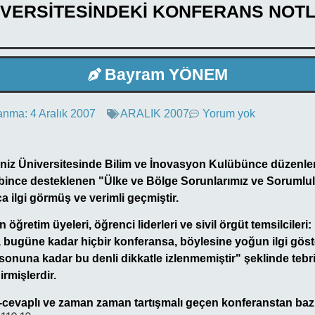
İVERSİTESİNDEKİ KONFERANS NOTL
Bayram YÖNEM
anma:
4 Aralık 2007
ARALIK 2007
Yorum yok
iz Üniversitesinde Bilim ve İnovasyon Kulübünce düzenlen
bince desteklenen "Ülke ve Bölge Sorunlarımız ve Sorumlul
 ilgi görmüş ve verimli geçmiştir.
öğretim üyeleri, öğrenci liderleri ve sivil örgüt temsilcileri:
bugüne kadar hiçbir konferansa, böylesine yoğun ilgi göst
 sonuna kadar bu denli dikkatle izlenmemiştir" şeklinde tebr
irmişlerdir.
ru-cevaplı ve zaman zaman tartışmalı geçen konferanstan bazı