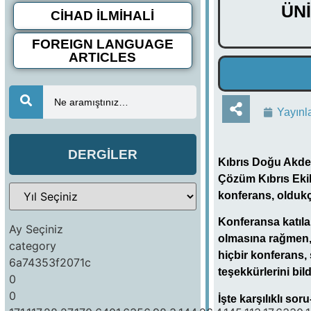
ÜN
CİHAD İLMİHALİ
FOREIGN LANGUAGE
ARTICLES
Ne aramıştınız…
Yayınl
DERGİLER
Kıbrıs Doğu Akden
Çözüm Kıbrıs Eki
konferans, oldukça
Konferansa katılan 
Ay Seçiniz
olmasına rağmen, 
category
hiçbir konferans,
6a74353f2071c
teşekkürlerini bild
0
0
İşte karşılıklı so