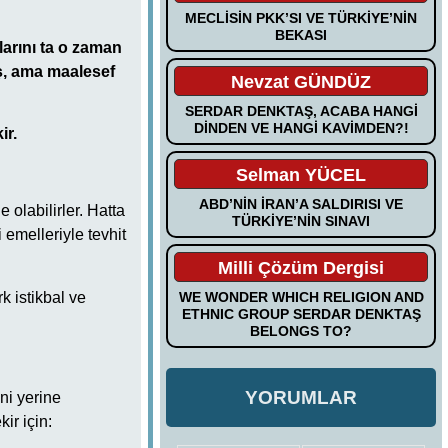
MECLİSİN PKK’SI VE TÜRKİYE’NİN
BEKASI
larını ta o zaman
iş, ama maalesef
Nevzat GÜNDÜZ
SERDAR DENKTAŞ, ACABA HANGİ
DİNDEN VE HANGİ KAVİMDEN?!
ir.
Selman YÜCEL
ABD’NİN İRAN’A SALDIRISI VE
 olabilirler. Hatta
TÜRKİYE’NİN SINAVI
i emelleriyle tevhit
Milli Çözüm Dergisi
k istikbal ve
WE WONDER WHICH RELIGION AND
ETHNIC GROUP SERDAR DENKTAŞ
BELONGS TO?
YORUMLAR
ni yerine
ir için: