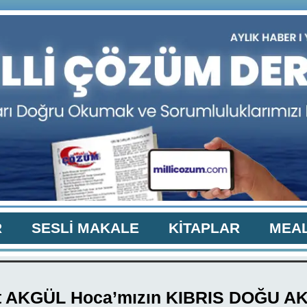
R
SESLİ MAKALE
KİTAPLAR
MEAL
 AKGÜL Hoca’mızın KIBRIS DOĞU A