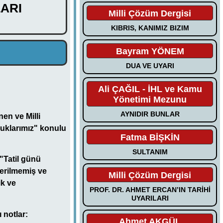
ARI
Milli Çözüm Dergisi
KIBRIS, KANIMIZ BIZIM
Bayram YÖNEM
DUA VE UYARI
Ali ÇAĞIL - İHL ve Kamu
Yönetimi Mezunu
AYNIDIR BUNLAR
en ve Milli
uklarımız" konulu
Fatma BİŞKİN
SULTANIM
 "Tatil günü
erilmemiş ve
Milli Çözüm Dergisi
ik ve
PROF. DR. AHMET ERCAN’IN TARİHİ
UYARILARI
 notlar:
Ahmet AKGÜL