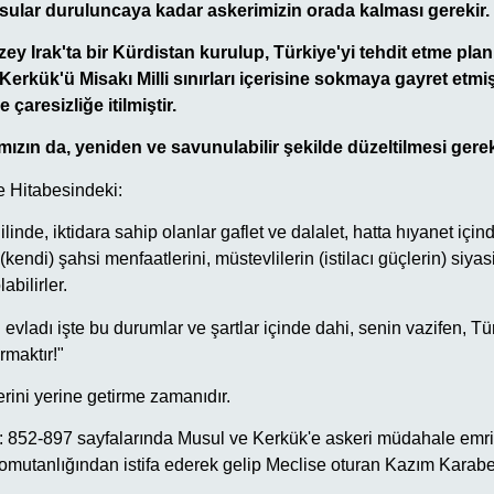
, sular duruluncaya kadar askerimizin orada kalması gerekir.
ey Irak'ta bir Kürdistan kurulup, Türkiye'yi tehdit etme plan
Kerkük'ü Misakı Milli sınırları içerisine sokmaya gayret etm
 çaresizliğe itilmiştir.
ımızın da, yeniden ve savunulabilir şekilde düzeltilmesi gerek
e Hitabesindeki:
nde, iktidara sahip olanlar gaflet ve dalalet, hatta hıyanet içinde
 (kendi) şahsi menfaatlerini, müstevlilerin (istilacı güçlerin) siyas
abilirler.
 evladı işte bu durumlar ve şartlar içinde dahi, senin vazifen, Tür
rmaktır!"
erini yerine getirme zamanıdır.
sh: 852-897 sayfalarında Musul ve Kerkük'e askeri müdahale emri
omutanlığından istifa ederek gelip Meclise oturan Kazım Karabek