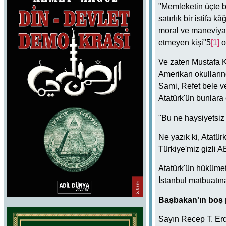
"Memleketin üçte bi
satırlık bir istifa
moral ve maneviyat
etmeyen kişi"5
[1]
o
Ve zaten Mustafa K
Amerikan okullarınd
Sami, Refet bele v
Atatürk'ün bunlara
"Bu ne haysiyetsiz b
Ne yazık ki, Atatü
Türkiye'miz gizli A
Atatürk'ün hükümet 
İstanbul matbuatın
Başbakan'ın boş 
Sayın Recep T. Er