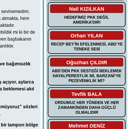
Nail KIZILKAN
na sevinemedim.
HEDEFİMİZ PKK DEĞİL
a atmakta, hem
AMERİKA’DIR!
ktadır.
ildik mi ki bir de
Orhan YILAN
diyen başbakanın
RECEP BEY’İN EFELENMESİ, ABD’YE
lıktır.
TENEKE SESİ
Oğuzhan ÇILDIR
 ve bağımsızlık
ABD’DEN PKK DESTEĞİ BEKLEMEK
HAYALPERESTLİK Mİ, BARZANİ’YE
PEZEVENKLİK Mİ?
ş açıyor, aylarca
a beklemesi akıl
Tevfik BALA
ORDUMUZ HER YÖNDEN VE HER
nmüyoruz" sözleri
ZAMANKİNDEN DAHA GÜÇLÜ
OLMALIDIR
.
e bir tampon bölge
Mehmet DENİZ