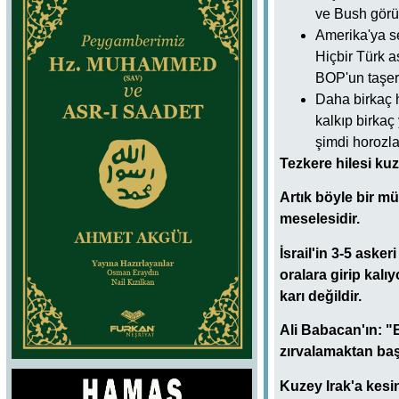
ve Bush görüş
Amerika'ya se
Hiçbir Türk 
BOP'un taşer
Daha birkaç h
kalkıp birkaç
şimdi horozla
Tezkere hilesi ku
Artık böyle bir mü
meselesidir.
İsrail'in 3-5 aske
oralara girip kalı
karı değildir.
Ali Babacan'ın: 
zırvalamaktan baş
Kuzey Irak'a kesin