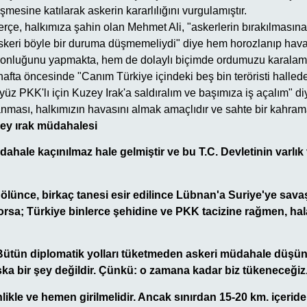
mesine katılarak askerin kararlılığını vurgulamıştır.
rçe, halkımıza şahin olan Mehmet Ali, "askerlerin bırakılması
askeri böyle bir duruma düşmemeliydi" diye hem horozlanıp hav
onluğunu yapmakta, hem de dolaylı biçimde ordumuzu karalama
afta öncesinde "Canım Türkiye içindeki beş bin teröristi halledeb
 yüz PKK'lı için Kuzey Irak'a saldıralım ve başımıza iş açalım" 
nması, halkımızın havasını almak amaçlıdır ve sahte bir kahraman
zey ırak müdahalesi
dahale kaçınılmaz hale gelmiştir ve bu T.C. Devletinin varlık
ri ölünce, birkaç tanesi esir edilince Lübnan'a Suriye'ye sava
yorsa; Türkiye binlerce şehidine ve PKK tacizine rağmen, hal
"Bütün diplomatik yolları tüketmeden askeri müdahale düşü
ka bir şey değildir. Çünkü: o zamana kadar biz tükeneceğiz
likle ve hemen girilmelidir. Ancak sınırdan 15-20 km. içerid