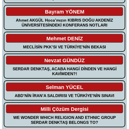
Bayram YÖNEM
Ahmet AKGÜL Hoca’mızın KIBRIS DOĞU AKDENİZ
ÜNİVERSİTESİNDEKİ KONFERANS NOTLARI
Mehmet DENİZ
MECLİSİN PKK’SI VE TÜRKİYE’NİN BEKASI
Nevzat GÜNDÜZ
SERDAR DENKTAŞ, ACABA HANGİ DİNDEN VE HANGİ
KAVİMDEN?!
Selman YÜCEL
ABD’NİN İRAN’A SALDIRISI VE TÜRKİYE’NİN SINAVI
Milli Çözüm Dergisi
WE WONDER WHICH RELIGION AND ETHNIC GROUP
SERDAR DENKTAŞ BELONGS TO?