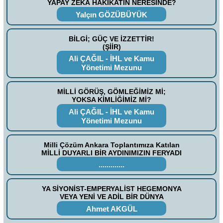
YAPAY ZEKÂ HAKİKATİN NERESİNDE?
Yalçın GÖZÜBÜYÜK
BİLGİ; GÜÇ VE İZZETTİR!
(ŞİİR)
Ali ÇAĞIL - İHL ve Kamu
Yönetimi Mezunu
MİLLİ GÖRÜŞ, GÖMLEĞİMİZ Mİ;
YOKSA KİMLİĞİMİZ Mİ?
Ali ÇAĞIL - İHL ve Kamu
Yönetimi Mezunu
Milli Çözüm Ankara Toplantımıza Katılan
MİLLİ DUYARLI BİR AYDINIMIZIN FERYADI
.............
YA SİYONİST-EMPERYALİST HEGEMONYA
VEYA YENİ VE ADİL BİR DÜNYA
Ahmet AKGÜL