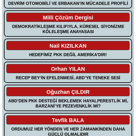
DEVRİM OTOMOBİLİ VE ERBAKAN’IN MÜCADELE PROFİLİ
Milli Çözüm Dergisi
DEMOKRATİKLEŞME KILIFIYLA, KÜRESEL SİYONİZME
KÖLELEŞME ANAYASASI
Nail KIZILKAN
HEDEFİMİZ PKK DEĞİL AMERİKA’DIR!
Orhan YILAN
RECEP BEY’İN EFELENMESİ, ABD’YE TENEKE SESİ
Oğuzhan ÇILDIR
ABD’DEN PKK DESTEĞİ BEKLEMEK HAYALPERESTLİK Mİ,
BARZANİ’YE PEZEVENKLİK Mİ?
Tevfik BALA
ORDUMUZ HER YÖNDEN VE HER ZAMANKİNDEN DAHA
GÜÇLÜ OLMALIDIR