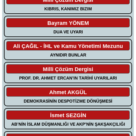
KIBRIS, KANIMIZ BIZIM
Bayram YÖNEM
DUA VE UYARI
Ali ÇAĞIL - İHL ve Kamu Yönetimi Mezunu
AYNIDIR BUNLAR
Milli Çözüm Dergisi
PROF. DR. AHMET ERCAN’IN TARİHİ UYARILARI
Ahmet AKGÜL
DEMOKRASİNİN DESPOTİZME DÖNÜŞMESİ
İsmet SEZGİN
AB’NİN İSLAM DÜŞMANLIĞI VE AKP’NİN ŞAKŞAKÇILIĞI