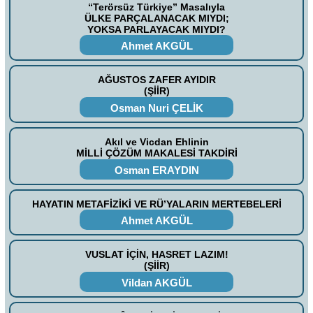
“Terörsüz Türkiye” Masalıyla
ÜLKE PARÇALANACAK MIYDI;
YOKSA PARLAYACAK MIYDI?
Ahmet AKGÜL
AĞUSTOS ZAFER AYIDIR
(ŞİİR)
Osman Nuri ÇELİK
Akıl ve Vicdan Ehlinin
MİLLİ ÇÖZÜM MAKALESİ TAKDİRİ
Osman ERAYDIN
HAYATIN METAFİZİKİ VE RÜ’YALARIN MERTEBELERİ
Ahmet AKGÜL
VUSLAT İÇİN, HASRET LAZIM!
(ŞİİR)
Vildan AKGÜL