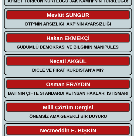
AHMET TÜRK’ÜN KÜRTLÜĞÜ JAK KAMHİ’NİN TÜRKLÜĞÜ!
Mevlüt SUNGUR
DTP’NİN ARSIZLIĞI, AKP’NİN AYARSIZLIĞI
Hakan EKMEKÇİ
GÜDÜMLÜ DEMOKRASİ VE BİLGİNİN MANİPÜLESİ
Necati AKGÜL
DİCLE VE FIRAT KÜRDİSTAN’A MI?
Osman ERAYDIN
BATININ ÇİFTE STANDARDI VE İNSAN HAKLARI İSTİSMARI
Milli Çözüm Dergisi
ÖNEMSİZ AMA GEREKLİ BİR DUYURU
Necmeddin E. BİŞKİN