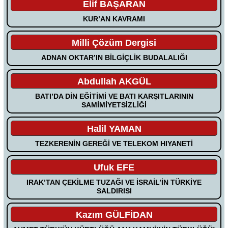
Elif BAŞARAN
KUR’AN KAVRAMI
Milli Çözüm Dergisi
ADNAN OKTAR’IN BİLGİÇLİK BUDALALIĞI
Abdullah AKGÜL
BATI’DA DİN EĞİTİMİ VE BATI KARŞITLARININ
SAMİMİYETSİZLİĞİ
Halil YAMAN
TEZKERENİN GEREĞİ VE TELEKOM HIYANETİ
Ufuk EFE
IRAK’TAN ÇEKİLME TUZAĞI VE İSRAİL’İN TÜRKİYE
SALDIRISI
Kazım GÜLFİDAN