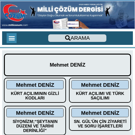
ARAMA
275 AĞUSTOS YAZILARI
YENİ ÇIKACAK KİTAPLAR
YENİ ÇIKAN KİTAPLAR
TOPLAM ZİYARETÇİLER
SON YORUMLAR
SESLİ MAKALE
CİHAD İLMİHALİ
YABANCI DİLDE KİTAPLAR
FOREIGN LANGUAGE ARTICLES
DERGİ SAYILARIMIZ
Mehmet DENİZ
Mehmet DENİZ
Mehmet DENİZ
KÜRT AÇILIMININ GİZLİ
KÜRT AÇILIMI VE TÜRK
KODLARI
SAÇILIMI
Mehmet DENİZ
Mehmet DENİZ
SİYONİZM;“ŞEYTANIN
SN. GÜL’ÜN ÇİN ZİYARETİ
DÜZENİ VE TARİHİ
VE SORU İŞARETLERİ
DERİNLİĞİ”