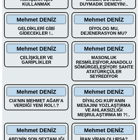
KULLANMAK
DUYMADIK DEMEYİN!..
Mehmet DENİZ
Mehmet DENİZ
GELDİKLERİ GİBİ
DİYOLOG MU,
GİDECEKLER !..
DEJENERASYON MU?
Mehmet DENİZ
Mehmet DENİZ
ÇELİŞKİLER VE
MASONLUK
GARİPLİKLER
RESMİLEŞİYOR,ANADOLU
SÖMÜRGELEŞİYOR! SAHTE
ATATÜRKÇÜLER
SEYREDİYOR
Mehmet DENİZ
Mehmet DENİZ
CIA’NIN MEHMET AĞAR’A
DİYALOG:KUR’ANIN
VERDİĞİ YENİ ROL!.?
MESAJINI YOZLAŞTIRMA
VE AHLAKSIZLIĞI
MEŞRULAŞTIRMA MI ?!..
Mehmet DENİZ
Mehmet DENİZ
ABD’NİN SON ŞEYTANLIĞI
İRAN VİRAN OLURSA?