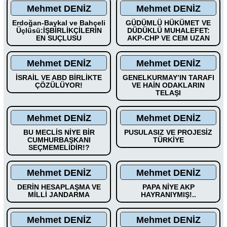
Mehmet DENİZ
Mehmet DENİZ
Erdoğan-Baykal ve Bahçeli
GÜDÜMLÜ HÜKÜMET VE
Üçlüsü:İŞBİRLİKÇİLERİN
DÜDÜKLÜ MUHALEFET:
EN SUÇLUSU
AKP-CHP VE CEM UZAN
Mehmet DENİZ
Mehmet DENİZ
İSRAİL VE ABD BİRLİKTE
GENELKURMAY’IN TARAFI
ÇÖZÜLÜYOR!
VE HAİN ODAKLARIN
TELAŞI
Mehmet DENİZ
Mehmet DENİZ
BU MECLİS NİYE BİR
PUSULASIZ VE PROJESİZ
CUMHURBAŞKANI
TÜRKİYE
SEÇMEMELİDİR!?
Mehmet DENİZ
Mehmet DENİZ
DERİN HESAPLAŞMA VE
PAPA NİYE AKP
MİLLİ JANDARMA
HAYRANIYMIŞ!..
Mehmet DENİZ
Mehmet DENİZ