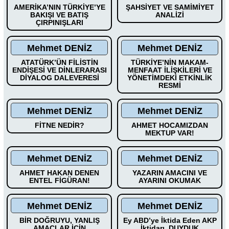
AMERİKA’NIN TÜRKİYE’YE
ŞAHSİYET VE SAMİMİYET
BAKIŞI VE BATIŞ
ANALİZİ
ÇIRPINIŞLARI
Mehmet DENİZ
Mehmet DENİZ
ATATÜRK’ÜN FİLİSTİN
TÜRKİYE’NİN MAKAM-
ENDİŞESİ VE DİNLERARASI
MENFAAT İLİŞKİLERİ VE
DİYALOG DALEVERESİ
YÖNETİMDEKİ ETKİNLİK
RESMİ
Mehmet DENİZ
Mehmet DENİZ
FİTNE NEDİR?
AHMET HOCAMIZDAN
MEKTUP VAR!
Mehmet DENİZ
Mehmet DENİZ
AHMET HAKAN DENEN
YAZARIN AMACINI VE
ENTEL FİGÜRAN!
AYARINI OKUMAK
Mehmet DENİZ
Mehmet DENİZ
BİR DOĞRUYU, YANLIŞ
Ey ABD’ye İktida Eden AKP
AMAÇLAR İÇİN
İktidarı, DUYDUK