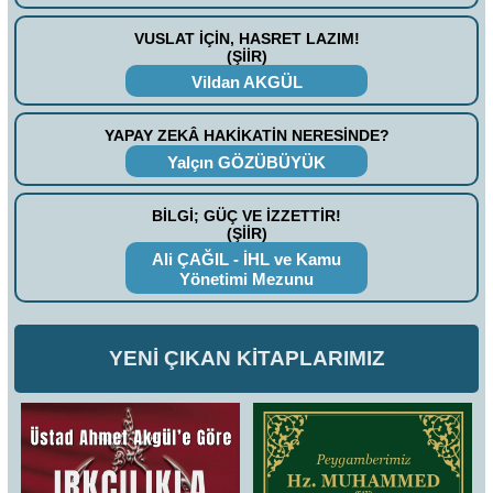
VUSLAT İÇİN, HASRET LAZIM!
(ŞİİR)
Vildan AKGÜL
YAPAY ZEKÂ HAKİKATİN NERESİNDE?
Yalçın GÖZÜBÜYÜK
BİLGİ; GÜÇ VE İZZETTİR!
(ŞİİR)
Ali ÇAĞIL - İHL ve Kamu
Yönetimi Mezunu
YENİ ÇIKAN KİTAPLARIMIZ