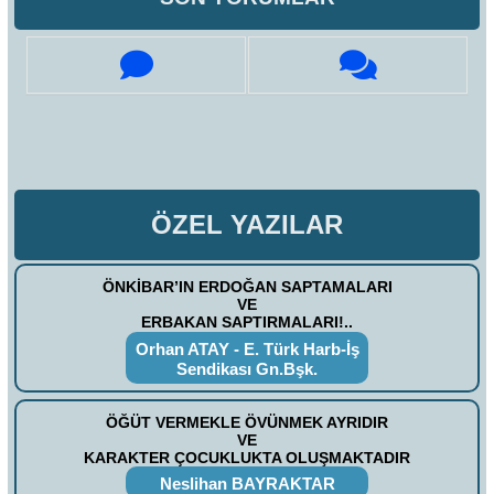
ÖZEL YAZILAR
ÖNKİBAR’IN ERDOĞAN SAPTAMALARI
VE
ERBAKAN SAPTIRMALARI!..
Orhan ATAY - E. Türk Harb-İş
Sendikası Gn.Bşk.
ÖĞÜT VERMEKLE ÖVÜNMEK AYRIDIR
VE
KARAKTER ÇOCUKLUKTA OLUŞMAKTADIR
Neslihan BAYRAKTAR