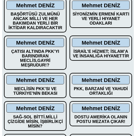
Mehmet DENİZ
Mehmet DENİZ
BAŞÖRTÜSÜ ZULMÜNÜ
SİYONİZMİN ERMENİ KARTI
ANCAK MİLLİ VE HER
VE YERLİ HIYANET
BAKIMDAN YERLİ BİR
ODAKLARI
İKTİDAR KALDIRACAKTIR
Mehmet DENİZ
Mehmet DENİZ
ÇATISI ALTINDA PKK’YI
İSRAİL’E HİZMET; İSLAM’A
BARINDIRAN
VE İNSANLIĞA HIYANETTİR
MECLİS,GAYRİ
MEŞRUDUR!?
Mehmet DENİZ
Mehmet DENİZ
MECLİSİN PKK’SI VE
PKK, BARZANİ VE YAHUDİ
TÜRKİYE’NİN BEKASI
ORTAKLIĞI
Mehmet DENİZ
Mehmet DENİZ
SAĞ-SOL BİTTİ.MİLLİ
DOSTU AMERİKA OLANIN
ÇİZGİDE MİSİN, İŞBİRLİKÇİ
POSTU MEZATA ÇIKAR!
MİSİN?