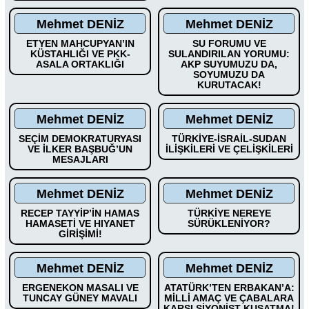
Mehmet DENİZ
Mehmet DENİZ
ETYEN MAHCUPYAN’IN
SU FORUMU VE
KÜSTAHLIĞI VE PKK-
SULANDIRILAN YORUMU:
ASALA ORTAKLIĞI
AKP SUYUMUZU DA,
SOYUMUZU DA
KURUTACAK!
Mehmet DENİZ
Mehmet DENİZ
SEÇİM DEMOKRATURYASI
TÜRKİYE-İSRAİL-SUDAN
VE İLKER BAŞBUĞ’UN
İLİŞKİLERİ VE ÇELİŞKİLERİ
MESAJLARI
Mehmet DENİZ
Mehmet DENİZ
RECEP TAYYİP’İN HAMAS
TÜRKİYE NEREYE
HAMASETİ VE HIYANET
SÜRÜKLENİYOR?
GİRİŞİMİ!
Mehmet DENİZ
Mehmet DENİZ
ERGENEKON MASALI VE
ATATÜRK’TEN ERBAKAN’A:
TUNCAY GÜNEY MAVALI
MİLLİ AMAÇ VE ÇABALARA
KARŞI SİYONİST KUŞATMA!