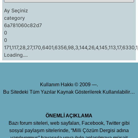
Ay Seçiniz
category
6a781060c82d7
0
0
171,117,28,27,170,6401,6356,98,3,144,26,4,145,113,17,6330,1
Loading....
Kullanım Hakkı © 2009 —.
Bu Sitedeki Tüm Yazılar Kaynak Gösterilerek Kullanılabilir…
ÖNEMLİ AÇIKLAMA
Bazı forum siteleri, web sayfaları, Facebook, Twitter gibi
sosyal paylaşım sitelerinde, “Milli Çözüm Dergisi adına
yapılıyormuş” havasıyla veya öyle anlaşılmaya müsait