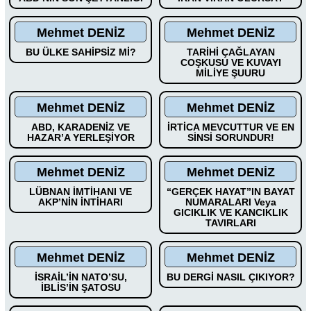
Mehmet DENİZ
Mehmet DENİZ
BU ÜLKE SAHİPSİZ Mİ?
TARİHİ ÇAĞLAYAN
COŞKUSU VE KUVAYI
MİLİYE ŞUURU
Mehmet DENİZ
Mehmet DENİZ
ABD, KARADENİZ VE
İRTİCA MEVCUTTUR VE EN
HAZAR’A YERLEŞİYOR
SİNSİ SORUNDUR!
Mehmet DENİZ
Mehmet DENİZ
LÜBNAN İMTİHANI VE
“GERÇEK HAYAT”IN BAYAT
AKP’NİN İNTİHARI
NUMARALARI Veya
GICIKLIK VE KANCIKLIK
TAVIRLARI
Mehmet DENİZ
Mehmet DENİZ
İSRAİL’İN NATO’SU,
BU DERGİ NASIL ÇIKIYOR?
İBLİS’İN ŞATOSU