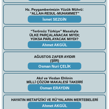
Hz. Peygamberimizin Yüzük Mührü:
“ALLAH-RESUL-MUHAMMET”
İsmet SEZGİN
“Terörsüz Türkiye” Masalıyla
ÜLKE PARÇALANACAK MIYDI;
YOKSA PARLAYACAK MIYDI?
Ahmet AKGÜL
AĞUSTOS ZAFER AYIDIR
(ŞİİR)
Osman Nuri ÇELİK
Akıl ve Vicdan Ehlinin
MİLLİ ÇÖZÜM MAKALESİ TAKDİRİ
Osman ERAYDIN
HAYATIN METAFİZİKİ VE RÜ’YALARIN MERTEBELERİ
Ahmet AKGÜL